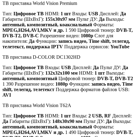
ТВ приставка World Vision Premium
Тип:
Цифровое ТВ
HDMI:
1 шт
Входы:
USB
Дисплей:
Да
Габариты (ШхВхГ):
155x30x97 мм
Пульт ДУ:
Да
Выходы:
антенный, композитный, коаксиальный
Форматы:
MPEG,H264,AVI,MKV и др.
1 590 Цифровой тюнер:
DVB-T,
DVB-T2, DVB-C
Разрешение видео:
1080p
Слот для
накопителя:
Да
Функции:
запись видео, Time shift, телегид,
телетекст, поддержка IPTV
Поддержка сервисов:
YouTube
ТВ приставка D-COLOR DC1302HD
Тип:
Цифровое ТВ
Входы:
USB
Дисплей:
Да
Пульт ДУ:
Да
Габариты (ШхВхГ):
132х32х100 мм
HDMI:
1 шт
Выходы:
антенный, композитный
Цифровой тюнер:
DVB-T, DVB-T2
1 390 Разрешение видео:
1080p
Функции:
запись видео, Time
shift, телегид, телетекст
Поддержка форматов файлов USB:
AVI
ТВ приставка World Vision T62A
Тип:
Цифровое ТВ
HDMI:
1 шт
Входы:
2 USB, RF
Дисплей:
Да
Габариты (ШхВхГ):
148x30x90 мм
Пульт ДУ:
Да
Выходы:
антенный, композитный, коаксиальный
Форматы:
MPEG,H264,AVI,MKV и др.
1 490 Цифровой тюнер:
DVB-T,