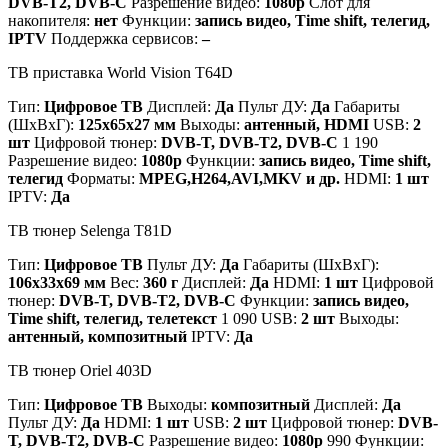
DVB-T2, DVB-C
Разрешение видео:
1080p
Слот для
накопителя:
нет
Функции:
запись видео, Time shift, телегид,
IPTV
Поддержка сервисов:
–
ТВ приставка World Vision T64D
Тип:
Цифровое ТВ
Дисплей:
Да
Пульт ДУ:
Да
Габариты
(ШхВхГ):
125x65x27 мм
Выходы:
антенный, HDMI
USB:
2
шт
Цифровой тюнер:
DVB-T, DVB-T2, DVB-C
1 190
Разрешение видео:
1080p
Функции:
запись видео, Time shift,
телегид
Форматы:
MPEG,H264,AVI,MKV и др.
HDMI:
1 шт
IPTV:
Да
ТВ тюнер Selenga T81D
Тип:
Цифровое ТВ
Пульт ДУ:
Да
Габариты (ШхВхГ):
106x33x69 мм
Вес:
360 г
Дисплей:
Да
HDMI:
1 шт
Цифровой
тюнер:
DVB-T, DVB-T2, DVB-C
Функции:
запись видео,
Time shift, телегид, телетекст
1 090 USB:
2 шт
Выходы:
антенный, композитный
IPTV:
Да
ТВ тюнер Oriel 403D
Тип:
Цифровое ТВ
Выходы:
композитный
Дисплей:
Да
Пульт ДУ:
Да
HDMI:
1 шт
USB:
2 шт
Цифровой тюнер:
DVB-
T, DVB-T2, DVB-C
Разрешение видео:
1080p
990 Функции: