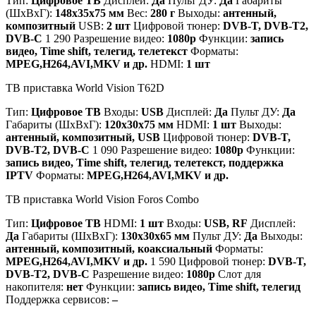
Тип:
Цифровое ТВ
Дисплей:
Да
Пульт ДУ:
Да
Габариты
(ШхВхГ):
148x35x75 мм
Вес:
280 г
Выходы:
антенный,
композитный
USB:
2 шт
Цифровой тюнер:
DVB-T, DVB-T2,
DVB-C
1 290 Разрешение видео:
1080p
Функции:
запись
видео, Time shift, телегид, телетекст
Форматы:
MPEG,H264,AVI,MKV и др.
HDMI:
1 шт
ТВ приставка World Vision T62D
Тип:
Цифровое ТВ
Входы:
USB
Дисплей:
Да
Пульт ДУ:
Да
Габариты (ШхВхГ):
120x30x75 мм
HDMI:
1 шт
Выходы:
антенный, композитный, USB
Цифровой тюнер:
DVB-T,
DVB-T2, DVB-C
1 090 Разрешение видео:
1080p
Функции:
запись видео, Time shift, телегид, телетекст, поддержка
IPTV
Форматы:
MPEG,H264,AVI,MKV и др.
ТВ приставка World Vision Foros Combo
Тип:
Цифровое ТВ
HDMI:
1 шт
Входы:
USB, RF
Дисплей:
Да
Габариты (ШхВхГ):
130x30x65 мм
Пульт ДУ:
Да
Выходы:
антенный, композитный, коаксиальный
Форматы:
MPEG,H264,AVI,MKV и др.
1 590 Цифровой тюнер:
DVB-T,
DVB-T2, DVB-C
Разрешение видео:
1080p
Слот для
накопителя:
нет
Функции:
запись видео, Time shift, телегид
Поддержка сервисов:
–