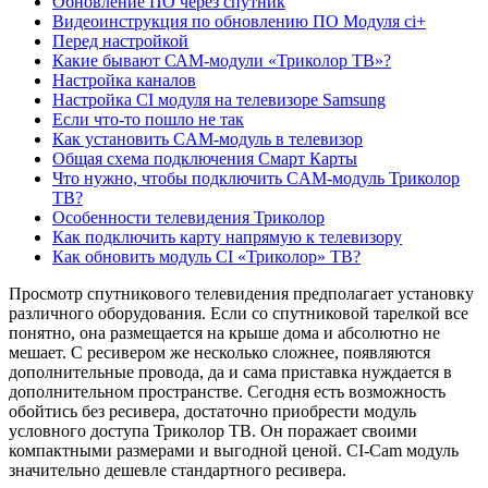
Обновление ПО через спутник
Видеоинструкция по обновлению ПО Модуля ci+
Перед настройкой
Какие бывают САМ-модули «Триколор ТВ»?
Настройка каналов
Настройка CI модуля на телевизоре Samsung
Если что-то пошло не так
Как установить CAM-модуль в телевизор
Общая схема подключения Смарт Карты
Что нужно, чтобы подключить CAM-модуль Триколор
ТВ?
Особенности телевидения Триколор
Как подключить карту напрямую к телевизору
Как обновить модуль CI «Триколор» ТВ?
Просмотр спутникового телевидения предполагает установку
различного оборудования. Если со спутниковой тарелкой все
понятно, она размещается на крыше дома и абсолютно не
мешает. С ресивером же несколько сложнее, появляются
дополнительные провода, да и сама приставка нуждается в
дополнительном пространстве. Сегодня есть возможность
обойтись без ресивера, достаточно приобрести модуль
условного доступа Триколор ТВ. Он поражает своими
компактными размерами и выгодной ценой. CI-Cam модуль
значительно дешевле стандартного ресивера.