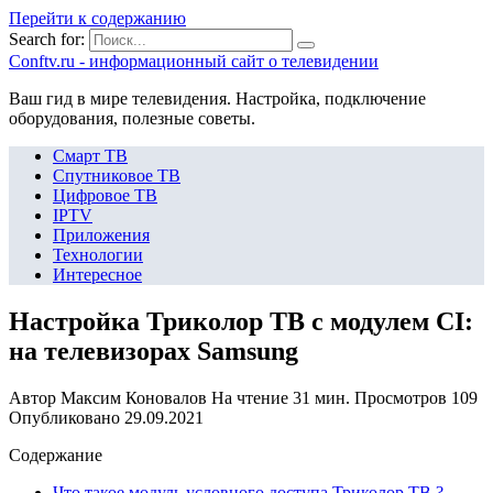
Перейти к содержанию
Search for:
Сonftv.ru - информационный сайт о телевидении
Ваш гид в мире телевидения. Настройка, подключение
оборудования, полезные советы.
Смарт ТВ
Спутниковое ТВ
Цифровое ТВ
IPTV
Приложения
Технологии
Интересное
Настройка Триколор ТВ с модулем CI:
на телевизорах Samsung
Автор
Максим Коновалов
На чтение
31 мин.
Просмотров
109
Опубликовано
29.09.2021
Содержание
Что такое модуль условного доступа Триколор ТВ ?