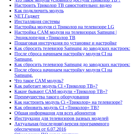
Настроить Триколор ТВ самостоятельно: видео
Как подключить модуль
NET.Гаджет
Инсталляция системы
Настройка модуля ci Триколор на телевизоре LG
Настройка CAM модуля на телевизорах Samsung |
Энциклопедия «Триколор ТВ
Пошаговая инструкция по установке и настройке
Как сбросить телевизор Samsung до заводских настроек:
После сброса начинаем настройку модуля CI на
Samsung.
Как сбросить телевизор Samsung до заводских настроек:
После сброса начинаем настройку модуля CI на
Samsung.
Что такое САМ модуль?
Как работает модуль CI «Триколор ТВ»?
Какие бывают САМ-модули «Триколор ТВ»?
Преимущества такого оборудования
Как настроить модуль Ci «Триколор» на телевизоре?
Как обновить модуль CI «Триколор» ТВ?
Общая информация для всех абонентов
Инструкции для телевизоров разных моделей
Актуальная (последняя) версия программного
обеспечения от 6.07.2016