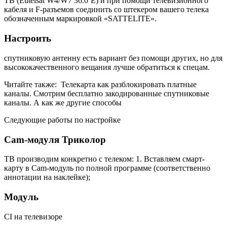
ТВ (Eutelsat W4/W7 36.0`E) и при помощи телевизионного
кабеля и F-разъемов соединить со штекером вашего телека
обозначенным маркировкой «SATTELITE».
Настроить
спутниковую антенну есть вариант без помощи других, но для
высококачественного вещания лучше обратиться к спецам.
Читайте также:
Телекарта как разблокировать платные
каналы. Смотрим бесплатно закодированные спутниковые
каналы. А как же другие способы
Следующие работы по настройке
Cam-модуля Триколор
ТВ производим конкретно с телеком: 1. Вставляем смарт-
карту в Cam-модуль по полной программе (соответственно
аннотации на наклейке);
Модуль
CI на телевизоре