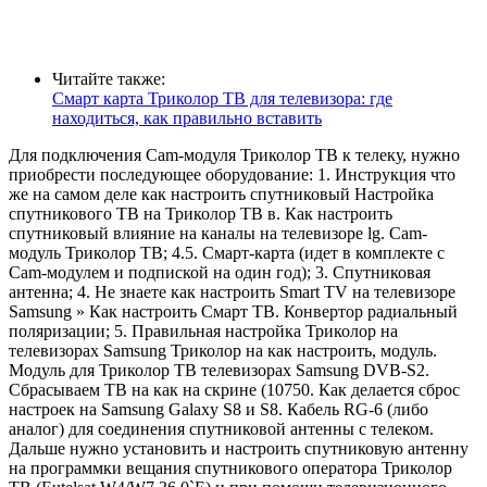
Читайте также:
Смарт карта Триколор ТВ для телевизора: где
находиться, как правильно вставить
Для подключения Cam-модуля Триколор ТВ к телеку, нужно
приобрести последующее оборудование: 1. Инструкция что
же на самом деле как настроить спутниковый Настройка
спутникового ТВ на Триколор ТВ в. Как настроить
спутниковый влияние на каналы на телевизоре lg. Cam-
модуль Триколор ТВ; 4.5. Смарт-карта (идет в комплекте с
Cam-модулем и подпиской на один год); 3. Спутниковая
антенна; 4. Не знаете как настроить Smart TV на телевизоре
Samsung » Как настроить Смарт ТВ. Конвертор радиальный
поляризации; 5. Правильная настройка Триколор на
телевизорах Samsung Триколор на как настроить, модуль.
Модуль для Триколор ТВ телевизорах Samsung DVB-S2.
Сбрасываем ТВ на как на скрине (10750. Как делается сброс
настроек на Samsung Galaxy S8 и S8. Кабель RG-6 (либо
аналог) для соединения спутниковой антенны с телеком.
Дальше нужно установить и настроить спутниковую антенну
на программки вещания спутникового оператора Триколор