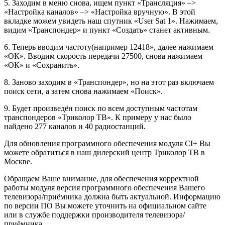
5. Заходим в меню снова, ищем пункт «Трансляция» –>
«Настройка каналов» –> «Настройка вручную». В этой
вкладке можем увидеть наш спутник «User Sat 1». Нажимаем,
видим «Транспондер» и пункт «Создать» станет активным.
6. Теперь вводим частоту(например 12418», далее нажимаем
«ОК». Вводим скорость передачи 27500, снова нажимаем
«ОК» и «Сохранить».
8. Заново заходим в «Транспондер», но на этот раз включаем
поиск сети, а затем снова нажимаем «Поиск».
9. Будет произведён поиск по всем доступным частотам
транспондеров «Триколор ТВ». К примеру у нас было
найдено 277 каналов и 40 радиостанций.
Для обновления программного обеспечения модуля CI+ Вы
можете обратиться в наш дилерский центр Триколор ТВ в
Москве.
Обращаем Ваше внимание, для обеспечения корректной
работы модуля версия программного обеспечения Вашего
телевизора/приёмника должна быть актуальной. Информацию
по версии ПО Вы можете уточнить на официальном сайте
или в службе поддержки производителя телевизора/
приёмника.