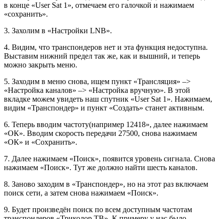
в конце «User Sat 1», отмечаем его галочкой и нажимаем
«сохранить».
3. Захолим в «Настройки LNB».
4. Видим, что транспондеров нет и эта функция недоступна.
Выставим нижний предел так же, как и вышний, и теперь
можно закрыть меню.
5. Заходим в меню снова, ищем пункт «Трансляция» –>
«Настройка каналов» –> «Настройка вручную». В этой
вкладке можем увидеть наш спутник «User Sat 1». Нажимаем,
видим «Транспондер» и пункт «Создать» станет активным.
6. Теперь вводим частоту(например 12418», далее нажимаем
«ОК». Вводим скорость передачи 27500, снова нажимаем
«ОК» и «Сохранить».
7. Далее нажимаем «Поиск», появится уровень сигнала. Снова
нажимаем «Поиск». Тут же должно найти шесть каналов.
8. Заново заходим в «Транспондер», но на этот раз включаем
поиск сети, а затем снова нажимаем «Поиск».
9. Будет произведён поиск по всем доступным частотам
транспондеров «Триколор ТВ». К примеру у нас было