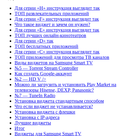
Для серии «H» инструкция выглядит так
ТОП развлекательных приложений
Для серии «F» инструкция выглядит так
Что такое виджет и зачем он нужен?
Для серии «E» инструкция выглядит так
ТОП лучших онлайн-кинотеатров
Для серии «D» так
ТОП бесплатных приложений
Для серии «С» инструкция выглядит так
ТОП приложений для просмотра ТВ каналов
Виды виджетов на Samsung Smart TV
№5 — Torrent Stream Controller
Как создать Google-аккаунт
№2 — HD V />
Можно ли загрузить и установить Play Market на
телевизоры Hisense, DEXP, Panasonic?
№7 — TuneIn Radio
Установка виджета стандартным способом
Что если виджет не устанавливается?
Установка виджета с флешки
Установка с IP-адреса
Лучшие виджеты
Итог
Виджеты для Samsung Smart TV