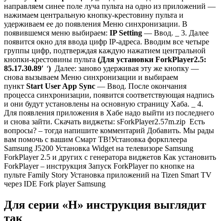
направляем синее поле луча пульта на одно из приложений —
нажимаем центральную кнопку-крестовину пульта и
удерживаем ее до появления Меню синхронизации. В
появившемся меню выбираем:
IP Setting
— Ввод. _ 3. Далее
появится окно для ввода цифр IP-адреса. Вводим все четыре
группы цифр, подтверждая каждую нажатием центральной
кнопки-крестовины пульта
(Для установки ForkPlayer2.5:
85.17.30.89′
‘
)
Далее: заново удерживая эту же кнопку —
снова вызываем Меню синхронизации и выбираем
пункт
Start User App Sync
— Ввод. После окончания
процесса синхронизации, появится соответствующая надпись
и они будут установлены на основную страницу Хаба. _ 4.
Для появления приложения в Хабе надо выйти из последнего
и снова зайти. Скачать виджеты: sForkPlayer2.57m.zip Есть
вопросы? – тогда напишите комментарий Добавить. Мы рады
вам помочь с вашим Смарт ТВ!Установка форкплеера
Samsung J5200 Установка Widget на телевизоре Samsung
ForkPlayer 2.5 и других с генератора виджетов Как установить
ForkPlayer – инструкция Запуск ForkPlayer по кнопке на
пульте Family Story Установка приложений на Tizen Smart TV
через IDE Fork player Samsung
Для серии «H» инструкция выглядит
так