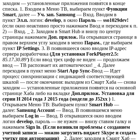
заходим — установленные приложения появятся в конце
списка. 1. Входим в Меню ТВ, выбираем пункт
Функции
Smart
, далее —
Уч. зап. Samsung
— Вход. Вводим в
пункт
Эл.п.
логин:
develop
, в окно
Пароль
—
sso1029dev!
(если окно неактивно просто нажимаем Ввод и переходим к п.
2) — Вход. _ 2. Заходим в Smart Hub и внизу по центру
страницы нажимаем
Доп. прилож.
На открывшеся странице в
правом верхнем углу заходим в меню
Парам.
, где выбираем
пункт
IP Settings
. 3. В появившееся окно вводим IP-адрес
сервера разработчика
(Для установки ForkPlayer2.5:
85.17.30.89′
)
Если ввод трех цифр не виден — продолжаем
ввод — ТВ распознает их автоматически! _ 4. Далее
переходим в пункт меню
Start App Sync
-Ввод — Идет
процесс синхронизации с индикацией соответствующей
шкалой — после окончания: выходим из Смарт Хаба — снова
заходим — установленные приложения появятся на основной
странице Хаба либо на вкладке
Доп.прилож.
Установка для
серии H 2014 года J 2015 года (модели до J52xx )
1.
Открываем Меню ТВ: Выбираем пункт
Smart Hub
—
далее:
Samsung Account
— Ввод. В появившемся меню
выбираем
Log in
— Ввод. В открывшееся окно вводим
логин
develop
, пароль — не нужен — внизу ставим галку и
нажимаем
Sign ln
.
(Если возникли проблемы с созданием
учетной записи — можно загрузить виджет Skype и создать
учетку при авторизации)
_ 2. Далее: заходим в Смарт Хаб —