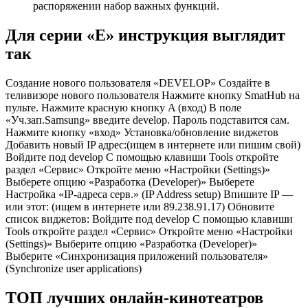
распоряжении набор важных функций.
Для серии «E» инструкция выглядит
так
Создание нового пользователя «DEVELOP» Создайте в
теливизоре нового пользователя Нажмите кнопку SmatHub на
пульте. Нажмите красную кнопку A (вход) В поле
«Уч.зап.Samsung» введите develop. Пароль подставится сам.
Нажмите кнопку «вход» Установка/обновление виджетов
Добавить новый IP адрес:(ищем в интернете или пишим свой)
Войдите под develop C помощью клавиши Tools откройте
раздел «Сервис» Откройте меню «Настройки (Settings)»
Выберете опцию «Разработка (Developer)» Выберете
Настройка «IP-адреса серв.» (IP Address setup) Впишите IP —
или этот: (ищем в интернете или 89.238.91.17) Обновите
список виджетов: Войдите под develop C помощью клавиши
Tools откройте раздел «Сервис» Откройте меню «Настройки
(Settings)» Выберите опцию «Разработка (Developer)»
Выберите «Синхронизация приложений пользователя»
(Synchronize user applications)
ТОП лучших онлайн-кинотеатров