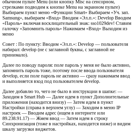
обычном пульте Menu (или кнопку Misc на сенсорном,
стрелками подводим к кнопке Menu на экранном пульте)
Выбираем пункт меню «Функции Smart» Выбираем «Уч. зап.
Samsung», выбираем «Вход» Вводим «Эл.п.»: Develop Вводим
«Пароль» включая восклицательный знак: sso1029dev! Ставим
галочку «Запомнить пароль» Нажимаем «Вход» Выходим из
меню
Совет : По пункту: Вводим «Эл.п.»: Develop — пользователя
набирал: develop (не с заглавной буквы, с заглавной не
принимало).
Далее по поводу пароля: поле пароль у меня не было активно,
запомнить пароль тоже, поэтому после ввода пользователя
develop, если поле пароль не активно — сразу нажимаем ввод
и выполняется вход под пользователем develop.
Далее добавлю то, чего не было в инструкции в шапке: —
Заходим в Smart Hub — Далее идем в пункт Дополнительные
приложения (находится внизу) — Затем идем в пункт
Настройки (справа в верхнем углу) — Заходим в меню IP
настроек — Вводим адрес (ищем в интернете или
89.238.91.17) — Жмем ввод — Затем идем в строку
Синхронизация (тоже в настройках, находится ниже) и видим
шкалу загрузки виджетов.