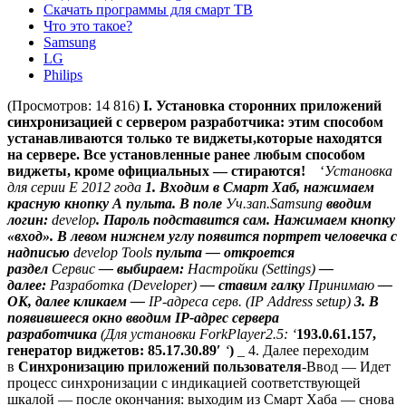
Скачать программы для смарт ТВ
Что это такое?
Samsung
LG
Philips
(Просмотров: 14 816)
I. Установка сторонних приложений
синхронизацией с сервером разработчика:
этим способом
устанавливаются только те виджеты,которые находятся
на сервере. Все установленные ранее любым способом
виджеты, кроме официальных — стираются!
‘
Установка
для серии E 2012 года
1. Входим в Смарт Хаб, нажимаем
красную кнопку А пульта. В поле
Уч.зап.Samsung
вводим
логин:
develop
. Пароль подставится сам. Нажимаем кнопку
«вход». В левом нижнем углу появится портрет человечка с
надписью
develop Tools
пульта — откроется
раздел
Сервис
— выбираем:
Настройки (Settings)
—
далее:
Разработка (Developer)
— ставим галку
Принимаю
—
ОК, далее кликаем —
IP-адреса серв. (IP Address setup)
3. В
появившееся окно вводим IP-адрес сервера
разработчика
(Для установки ForkPlayer2.5: ‘
193.0.61.157,
генератор виджетов:
85.17.30.89′
‘
)
_ 4. Далее переходим
в
Синхронизацию приложений пользователя
-Ввод — Идет
процесс синхронизации с индикацией соответствующей
шкалой — после окончания: выходим из Смарт Хаба — снова