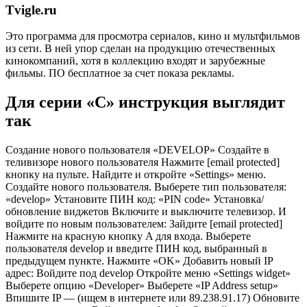
Tvigle.ru
Это программа для просмотра сериалов, кино и мультфильмов
из сети. В ней упор сделан на продукцию отечественных
кинокомпаний, хотя в коллекцию входят и зарубежные
фильмы. ПО бесплатное за счет показа рекламы.
Для серии «С» инструкция выглядит
так
Создание нового пользователя «DEVELOP» Создайте в
теливизоре нового пользователя Нажмите [email protected]
кнопку на пульте. Найдите и откройте «Settings» меню.
Создайте нового пользователя. Выберете тип пользователя:
«develop» Установите ПИН код: «PIN code» Установка/
обновление виджетов Включите и выключите телевизор. И
войдите по новым пользователем: Зайдите [email protected]
Нажмите на красную кнопку A для входа. Выберете
пользователя develop и введите ПИН код, выбранный в
предыдущем пункте. Нажмите «OK» Добавить новый IP
адрес: Войдите под develop Откройте меню «Settings widget»
Выберете опцию «Developer» Выберете «IP Address setup»
Впишите IP — (ищем в интернете или 89.238.91.17) Обновите