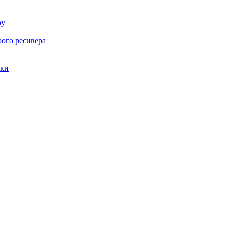
ру
рого ресивера
вки