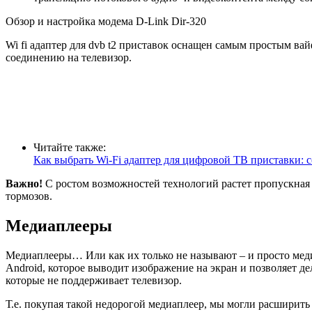
Обзор и настройка модема D-Link Dir-320
Wi fi адаптер для dvb t2 приставок оснащен самым простым ва
соединению на телевизор.
Читайте также:
Как выбрать Wi-Fi адаптер для цифровой ТВ приставки: с
Важно!
С ростом возможностей технологий растет пропускная с
тормозов.
Медиаплееры
Медиаплееры… Или как их только не называют – и просто медиа-
Android, которое выводит изображение на экран и позволяет дел
которые не поддерживает телевизор.
Т.е. покупая такой недорогой медиаплеер, мы могли расширить