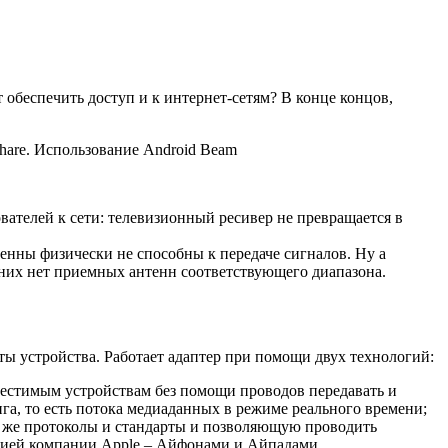
т обеспечить доступ и к интернет-сетям? В конце концов,
Share. Использование Android Beam
вателей к сети: телевизионный ресивер не превращается в
енны физически не способны к передаче сигналов. Ну а
 них нет приемных антенн соответствующего диапазона.
ты устройства. Работает адаптер при помощи двух технологий:
вместимым устройствам без помощи проводов передавать и
а, то есть потока медиаданных в режиме реального времени;
е же протоколы и стандарты и позволяющую проводить
кцией компании Apple – Айфонами и Айпадами.