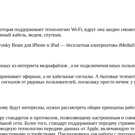
 которая поддерживает технологию Wi-Fi, вдруг она заодно сможе
нный кабель, модем, спутник.
onky Beam для iPhone и iPad — бесплатная альтернатива iMedia
нных из интернета медиафайлов , а не подключения иных пользо
ринимает эфирные, а не кабельные сигналы. А бытовые телеант
 сигналов от рядовых пользователей, поскольку просто нечем: у
 кому будут интересны, нужно рассмотреть общие принципы рабо
абору стандартов и протоколов, позволяющему настроенным и со
ой сети. Более того, стандарт поддерживает передачу стриминг
проводную технологию передачи данных от Apple, включающую т
овместимыми устройствами. Предназначена для работы с проду