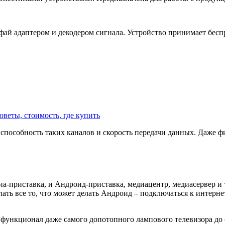
йфай адаптером и декодером сигнала. Устройство принимает бесп
оветы, стоимость, где купить
пособность таких каналов и скорость передачи данных. Даже фи
приставка, и Андроид-приставка, медиацентр, медиасервер и т.д
ать все то, что может делать Андроид – подключаться к интернет
 функционал даже самого допотопного лампового телевизора до 