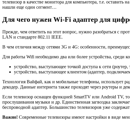
телевизор в качестве монитора для компьютера, т.е. оставить 
нашли еще один сегмент…
Для чего нужен Wi-Fi адаптер для циф
Прежде, чем ответить на этот вопрос, нужно разобраться с про
LAN и стандарте 802.11 IEEE.
В чем отличия между сетями 3G и 4G: особенности, преимущес
Для работы Wifi необходимо два или более устройства, среди к
устройство, выступающее точкой доступа к сети (роутер, 
устройство, выступающее клиентом (адаптер, подключае
Технология Вайфай, как и мобильные телефоны, использует ра
декодер. Данные интернета также проходят через роутеры и де
Если телевизор оснащен функцией SmartTV или Android TV, то 
прослушивания музыки и др. Единственная загвоздка заключает
беспроводной адаптер. Большинство телевизоров уже содержат е
Важно!
Современные телевизоры имеют настройки в виде меню