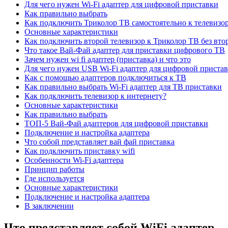
Для чего нужен Wi-Fi адаптер для цифровой приставки
Как правильно выбрать
Как подключить Триколор ТВ самостоятельно к телевизо
Основные характеристики
Как подключить второй телевизор к Триколор ТВ без вто
Что такое Вай-Фай адаптер для приставки цифрового ТВ
Зачем нужен wi fi адаптер (приставка) и что это
Для чего нужен USB Wi-Fi адаптер для цифровой приста
Как с помощью адаптеров подключиться к ТВ
Как правильно выбрать Wi-Fi адаптер для ТВ приставки
Как подключить телевизор к интернету?
Основные характеристики
Как правильно выбрать
ТОП-5 Вай-Фай адаптеров для цифровой приставки
Подключение и настройка адаптера
Что собой представляет вай фай приставка
Как подключить приставку wifi
Особенности Wi-Fi адаптера
Принцип работы
Где используется
Основные характеристики
Подключение и настройка адаптера
В заключении
Что представляет собой WiFi адаптер