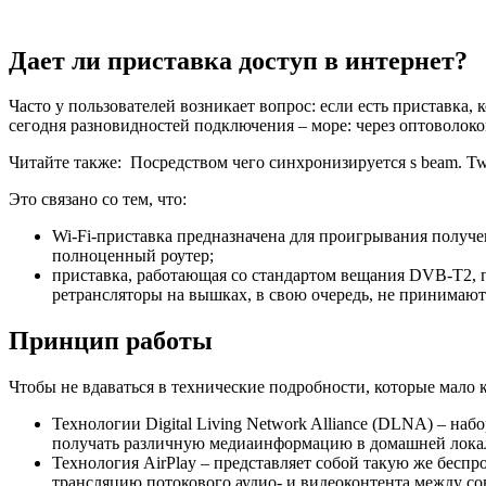
Дает ли приставка доступ в интернет?
Часто у пользователей возникает вопрос: если есть приставка,
сегодня разновидностей подключения – море: через оптоволоко
Читайте также:
Посредством чего синхронизируется s beam. Tw
Это связано со тем, что:
Wi-Fi-приставка предназначена для проигрывания получе
полноценный роутер;
приставка, работающая со стандартом вещания DVB-T2, п
ретрансляторы на вышках, в свою очередь, не принимают
Принцип работы
Чтобы не вдаваться в технические подробности, которые мало
Технологии Digital Living Network Alliance (DLNA) – н
получать различную медиаинформацию в домашней локальн
Технология AirPlay – представляет собой такую же бес
трансляцию потокового аудио- и видеоконтента между с