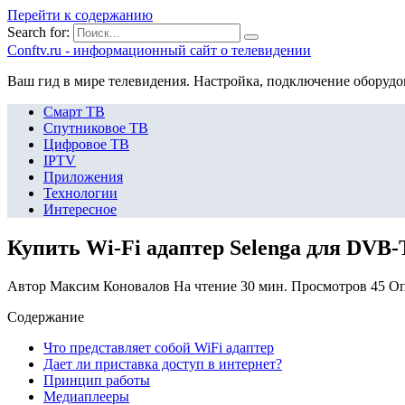
Перейти к содержанию
Search for:
Сonftv.ru - информационный сайт о телевидении
Ваш гид в мире телевидения. Настройка, подключение оборудо
Смарт ТВ
Спутниковое ТВ
Цифровое ТВ
IPTV
Приложения
Технологии
Интересное
Купить Wi-Fi адаптер Selenga для DVB
Автор
Максим Коновалов
На чтение
30 мин.
Просмотров
45
Оп
Содержание
Что представляет собой WiFi адаптер
Дает ли приставка доступ в интернет?
Принцип работы
Медиаплееры