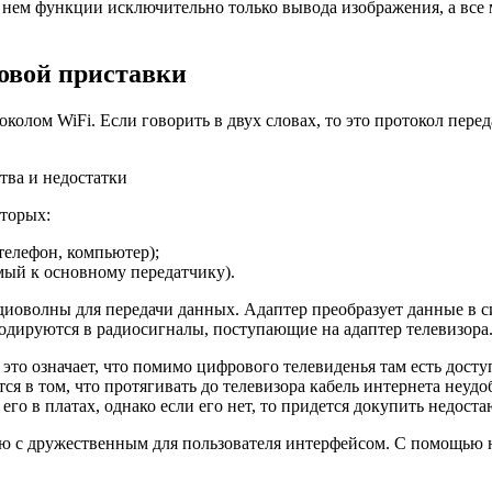
на нем функции исключительно только вывода изображения, а все
ровой приставки
токолом WiFi. Если говорить в двух словах, то это протокол пер
тва и недостатки
оторых:
телефон, компьютер);
мый к основному передатчику).
диоволны для передачи данных. Адаптер преобразует данные в с
кодируются в радиосигналы, поступающие на адаптер телевизора
это означает, что помимо цифрового телевиденья там есть досту
ся в том, что протягивать до телевизора кабель интернета неудо
го в платах, однако если его нет, то придется докупить недост
 с дружественным для пользователя интерфейсом. С помощью н