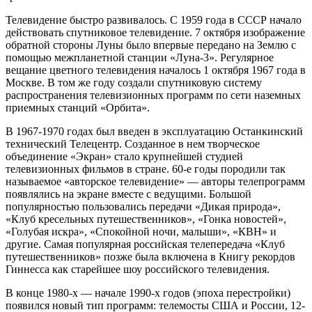
Телевидение быстро развивалось. С 1959 года в СССР начало
действовать спутниковое телевидение. 7 октября изображение
обратной стороны Луны было впервые передано на Землю с
помощью межпланетной станции «Луна-3». Регулярное
вещание цветного телевидения началось 1 октября 1967 года в
Москве. В том же году создали спутниковую систему
распространения телевизионных программ по сети наземных
приемных станций «Орбита».
В 1967-1970 годах был введен в эксплуатацию Останкинский
технический Телецентр. Созданное в нем творческое
объединение «Экран» стало крупнейшей студией
телевизионных фильмов в стране. 60-е годы породили так
называемое «авторское телевидение» — авторы телепрограмм
появлялись на экране вместе с ведущими. Большой
популярностью пользовались передачи «Дикая природа»,
«Клуб кресельных путешественников», «Гонка новостей»,
«Голубая искра», «Спокойной ночи, малыши», «КВН» и
другие. Самая популярная российская телепередача «Клуб
путешественников» позже была включена в Книгу рекордов
Гиннесса как старейшее шоу российского телевидения.
В конце 1980-х — начале 1990-х годов (эпоха перестройки)
появился новый тип программ: телемосты США и России, 12-