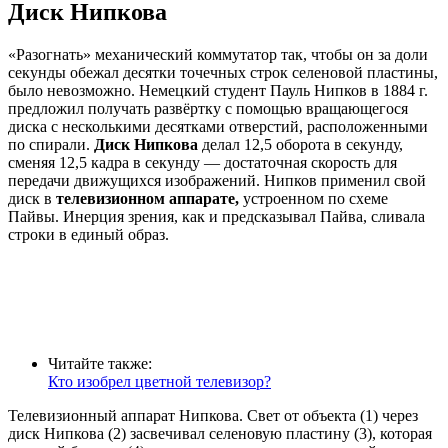
Диск Нипкова
«Разогнать» механический коммутатор так, чтобы он за доли
секунды обежал десятки точечных строк селеновой пластины,
было невозможно. Немецкий студент Пауль Нипков в 1884 г.
предложил получать развёртку с помощью вращающегося
диска с несколькими десятками отверстий, расположенными
по спирали.
Диск Нипкова
делал 12,5 оборота в секунду,
сменяя 12,5 кадра в секунду — достаточная скорость для
передачи движущихся изображений. Нипков применил свой
диск в
телевизионном аппарате,
устроенном по схеме
Пайвы. Инерция зрения, как и предсказывал Пайва, сливала
строки в единый образ.
Читайте также:
Кто изобрел цветной телевизор?
Телевизионный аппарат Нипкова. Свет от объекта (1) через
диск Нипкова (2) засвечивал селеновую пластину (3), которая