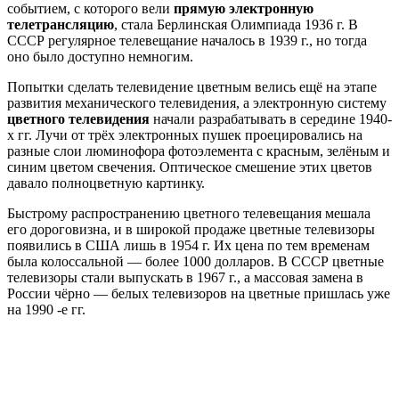
событием, с которого вели
прямую электронную
телетрансляцию
, стала Берлинская Олимпиада 1936 г. В
СССР регулярное телевещание началось в 1939 г., но тогда
оно было доступно немногим.
Попытки сделать телевидение цветным велись ещё на этапе
развития механического телевидения, а электронную систему
цветного телевидения
начали разрабатывать в середине 1940-
х гг. Лучи от трёх электронных пушек проецировались на
разные слои люминофора фотоэлемента с красным, зелёным и
синим цветом свечения. Оптическое смешение этих цветов
давало полноцветную картинку.
Быстрому распространению цветного телевещания мешала
его дороговизна, и в широкой продаже цветные телевизоры
появились в США лишь в 1954 г. Их цена по тем временам
была колоссальной — более 1000 долларов. В СССР цветные
телевизоры стали выпускать в 1967 г., а массовая замена в
России чёрно — белых телевизоров на цветные пришлась уже
на 1990 -е гг.