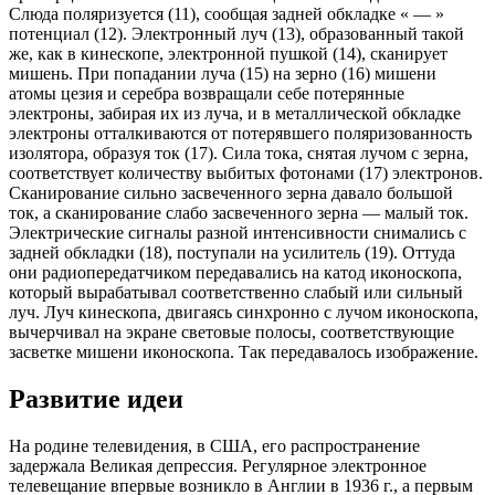
Слюда поляризуется (11), сообщая задней обкладке « — »
потенциал (12). Электронный луч (13), образованный такой
же, как в кинескопе, электронной пушкой (14), сканирует
мишень. При попадании луча (15) на зерно (16) мишени
атомы цезия и серебра возвращали себе потерянные
электроны, забирая их из луча, и в металлической обкладке
электроны отталкиваются от потерявшего поляризованность
изолятора, образуя ток (17). Сила тока, снятая лучом с зерна,
соответствует количеству выбитых фотонами (17) электронов.
Сканирование сильно засвеченного зерна давало большой
ток, а сканирование слабо засвеченного зерна — малый ток.
Электрические сигналы разной интенсивности снимались с
задней обкладки (18), поступали на усилитель (19). Оттуда
они радиопередатчиком передавались на катод иконоскопа,
который вырабатывал соответственно слабый или сильный
луч. Луч кинескопа, двигаясь синхронно с лучом иконоскопа,
вычерчивал на экране световые полосы, соответствующие
засветке мишени иконоскопа. Так передавалось изображение.
Развитие идеи
На родине телевидения, в США, его распространение
задержала Великая депрессия. Регулярное электронное
телевещание впервые возникло в Англии в 1936 г., а первым