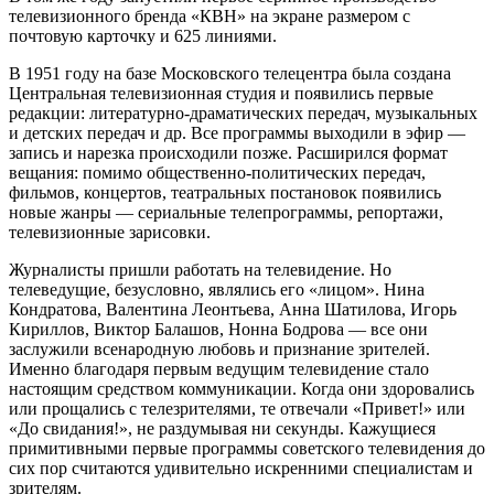
телевизионного бренда «КВН» на экране размером с
почтовую карточку и 625 линиями.
В 1951 году на базе Московского телецентра была создана
Центральная телевизионная студия и появились первые
редакции: литературно-драматических передач, музыкальных
и детских передач и др. Все программы выходили в эфир —
запись и нарезка происходили позже. Расширился формат
вещания: помимо общественно-политических передач,
фильмов, концертов, театральных постановок появились
новые жанры — сериальные телепрограммы, репортажи,
телевизионные зарисовки.
Журналисты пришли работать на телевидение. Но
телеведущие, безусловно, являлись его «лицом». Нина
Кондратова, Валентина Леонтьева, Анна Шатилова, Игорь
Кириллов, Виктор Балашов, Нонна Бодрова — все они
заслужили всенародную любовь и признание зрителей.
Именно благодаря первым ведущим телевидение стало
настоящим средством коммуникации. Когда они здоровались
или прощались с телезрителями, те отвечали «Привет!» или
«До свидания!», не раздумывая ни секунды. Кажущиеся
примитивными первые программы советского телевидения до
сих пор считаются удивительно искренними специалистам и
зрителям.