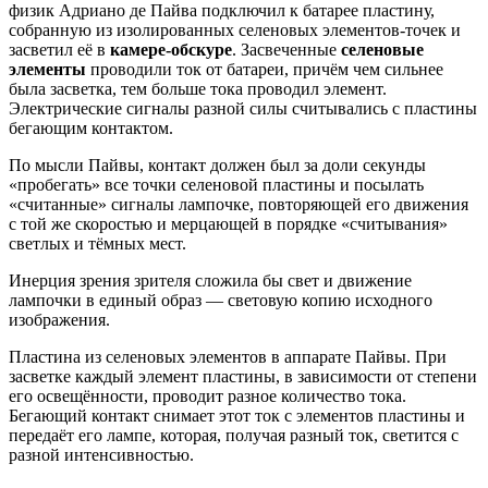
физик Адриано де Пайва подключил к батарее пластину,
собранную из изолированных селеновых элементов-точек и
засветил её в
камере-обскуре
. Засвеченные
селеновые
элементы
проводили ток от батареи, причём чем сильнее
была засветка, тем больше тока проводил элемент.
Электрические сигналы разной силы считывались с пластины
бегающим контактом.
По мысли Пайвы, контакт должен был за доли секунды
«пробегать» все точки селеновой пластины и посылать
«считанные» сигналы лампочке, повторяющей его движения
с той же скоростью и мерцающей в порядке «считывания»
светлых и тёмных мест.
Инерция зрения зрителя сложила бы свет и движение
лампочки в единый образ — световую копию исходного
изображения.
Пластина из селеновых элементов в аппарате Пайвы. При
засветке каждый элемент пластины, в зависимости от степени
его освещённости, проводит разное количество тока.
Бегающий контакт снимает этот ток с элементов пластины и
передаёт его лампе, которая, получая разный ток, светится с
разной интенсивностью.