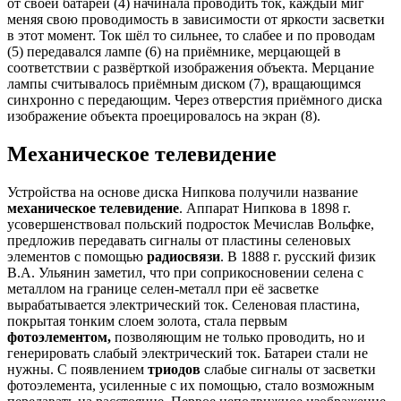
от своей батареи (4) начинала проводить ток, каждый миг
меняя свою проводимость в зависимости от яркости засветки
в этот момент. Ток шёл то сильнее, то слабее и по проводам
(5) передавался лампе (6) на приёмнике, мерцающей в
соответствии с развёрткой изображения объекта. Мерцание
лампы считывалось приёмным диском (7), вращающимся
синхронно с передающим. Через отверстия приёмного диска
изображение объекта проецировалось на экран (8).
Механическое телевидение
Устройства на основе диска Нипкова получили название
механическое телевидение
. Аппарат Нипкова в 1898 г.
усовершенствовал польский подросток Мечислав Вольфке,
предложив передавать сигналы от пластины селеновых
элементов с помощью
радиосвязи
. В 1888 г. русский физик
В.А. Ульянин заметил, что при соприкосновении селена с
металлом на границе селен-металл при её засветке
вырабатывается электрический ток. Селеновая пластина,
покрытая тонким слоем золота, стала первым
фотоэлементом,
позволяющим не только проводить, но и
генерировать слабый электрический ток. Батареи стали не
нужны. С появлением
триодов
слабые сигналы от засветки
фотоэлемента, усиленные с их помощью, стало возможным