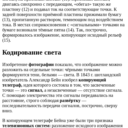
двигаясь синхронно с передающим, «обегал» такую же
пластину (12) и подавал ток на соответствующие точки. К
задней поверхности приёмной пластины прижимали бумагу
(13), пропитанную раствором, темнеющим под воздействием
тока. В местах соприкосновения с «сигнальными» точками на
бумаге возникали тёмные пятна (14). Так, построчно,
формировалось изображение, копирующее исходный рельеф
(15).
Кодирование света
Изобретение
фотографии
показало, что изображение можно
разложить на отдельные точки: чёрными точками
формируются тени, белыми — света. В 1843 г. шотландский
изобретатель Александр Бейн изобрел
копирующий
телеграф,
идея которого состояла в том, что засвеченные
точки — это
сигнал,
а незасвеченные — отсутствие сигнала.
С помощью электричества эти сигналы передавались на
расстояние, строго соблюдая
развёртку
—
последовательность передачи сигналов, построчно, сверху
вниз.
В копирующем телеграфе Бейна уже были три признака
телевизионных систем:
разложение исходного изображения