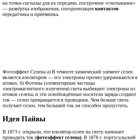
на точки-сигналы для их передачи, построчное «считывание»
— развёртка изображения, синхронизация
контактов
передатчика и приёмника.
Фотоэффект Селена а) В темноте химический элемент селен
является изолятором — его электроны прочно удерживаются в
атомах. б) Фотоны (элементарные частицы
электромагнитного излучения) света выбивают электроны из
атомов селена, и эти освобождённые носители заряда создают
ток — селен превращается в проводник. Чем больше света
получает селен, тем больший ток он способен пропустить.
Идея Пайвы
В 1873 г. открыли, что изолятор-селен на свету начинает
проводить ток (
фотоэффект селена)
. В 1878 г. португальский