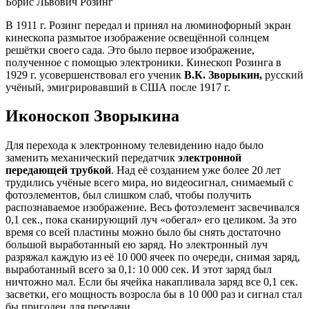
Борис Львович Розинг
В 1911 г. Розинг передал и принял на люминофорный экран
кинескопа размытое изображение освещённой солнцем
решётки своего сада. Это было первое изображение,
полученное с помощью электроники. Кинескоп Розинга в
1929 г. усовершенствовал его ученик
В.К. Зворыкин,
русский
учёный, эмигрировавший в США после 1917 г.
Иконоскоп Зворыкина
Для перехода к электронному телевидению надо было
заменить механический передатчик
электронной
передающей трубкой
. Над её созданием уже более 20 лет
трудились учёные всего мира, но видеосигнал, снимаемый с
фотоэлементов, был слишком слаб, чтобы получить
распознаваемое изображение. Весь фотоэлемент засвечивался
0,1 сек., пока сканирующий луч «обегал» его целиком. За это
время со всей пластины можно было бы снять достаточно
большой выработанный ею заряд. Но электронный луч
разряжал каждую из её 10 000 ячеек по очереди, снимая заряд,
выработанный всего за 0,1: 10 000 сек. И этот заряд был
ничтожно мал. Если бы ячейка накапливала заряд все 0,1 сек.
засветки, его мощность возросла бы в 10 000 раз и сигнал стал
бы пригоден для передачи.