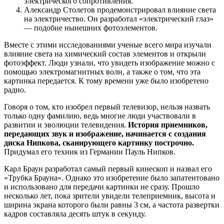
электрического сопротивления.
Александр Столетов продемонстрировал влияние света
на электричество. Он разработал «электрический глаз»
— подобие нынешних фотоэлементов.
Вместе с этими исследованиями ученые всего мира изучали
влияние света на химический состав элементов и открыли
фотоэффект. Люди узнали, что увидеть изображение можно с
помощью электромагнитных волн, а также о том, что эта
картинка передается. К тому времени уже было изобретено
радио.
Говоря о том, кто изобрел первый телевизор, нельзя назвать
только одну фамилию, ведь многие люди участвовали в
развитии и эволюции телевидения.
История приемников,
передающих звук и изображение, начинается с создания
диска Нипкова, сканирующего картинку построчно.
Придумал его техник из Германии Пауль Нипков.
Карл Браун разработал самый первый кинескоп и назвал его
«Трубка Брауна». Однако это изобретение было запатентовано
и использовано для передачи картинки не сразу. Прошло
несколько лет, пока зрители увидели телеприемник, высота и
ширина экрана которого были равны 3 см, а частота развертки
кадров составляла десять штук в секунду.