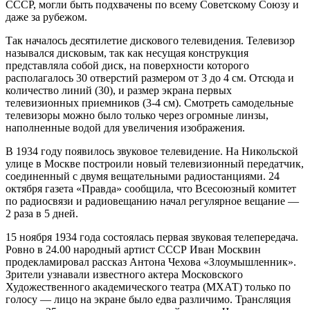
СССР, могли быть подхвачены по всему Советскому Союзу и
даже за рубежом.
Так началось десятилетие дискового телевидения. Телевизор
назывался дисковым, так как несущая конструкция
представляла собой диск, на поверхности которого
располагалось 30 отверстий размером от 3 до 4 см. Отсюда и
количество линий (30), и размер экрана первых
телевизионных приемников (3-4 см). Смотреть самодельные
телевизоры можно было только через огромные линзы,
наполненные водой для увеличения изображения.
В 1934 году появилось звуковое телевидение. На Никольской
улице в Москве построили новый телевизионный передатчик,
соединенный с двумя вещательными радиостанциями. 24
октября газета «Правда» сообщила, что Всесоюзный комитет
по радиосвязи и радиовещанию начал регулярное вещание —
2 раза в 5 дней.
15 ноября 1934 года состоялась первая звуковая телепередача.
Ровно в 24.00 народный артист СССР Иван Москвин
продекламировал рассказ Антона Чехова «Злоумышленник».
Зрители узнавали известного актера Московского
Художественного академического театра (МХАТ) только по
голосу — лицо на экране было едва различимо. Трансляция