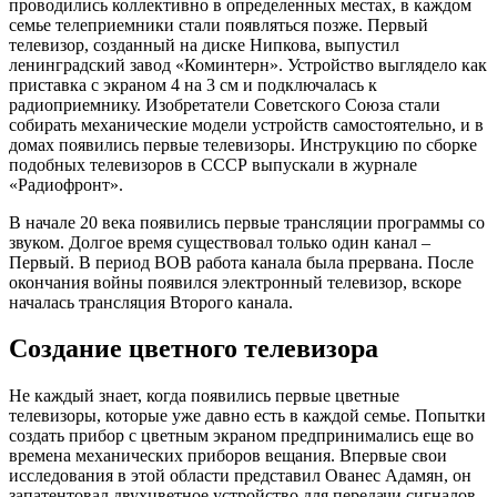
проводились коллективно в определенных местах, в каждом
семье телеприемники стали появляться позже. Первый
телевизор, созданный на диске Нипкова, выпустил
ленинградский завод «Коминтерн». Устройство выглядело как
приставка с экраном 4 на 3 см и подключалась к
радиоприемнику. Изобретатели Советского Союза стали
собирать механические модели устройств самостоятельно, и в
домах появились первые телевизоры. Инструкцию по сборке
подобных телевизоров в СССР выпускали в журнале
«Радиофронт».
В начале 20 века появились первые трансляции программы со
звуком. Долгое время существовал только один канал –
Первый. В период ВОВ работа канала была прервана. После
окончания войны появился электронный телевизор, вскоре
началась трансляция Второго канала.
Создание цветного телевизора
Не каждый знает, когда появились первые цветные
телевизоры, которые уже давно есть в каждой семье. Попытки
создать прибор с цветным экраном предпринимались еще во
времена механических приборов вещания. Впервые свои
исследования в этой области представил Ованес Адамян, он
запатентовал двухцветное устройство для передачи сигналов