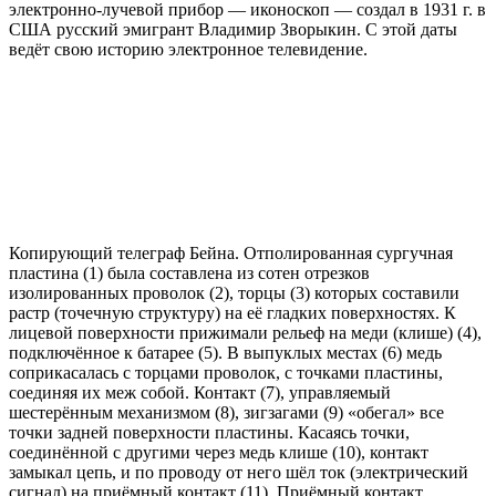
электронно-лучевой прибор — иконоскоп — создал в 1931 г. в
США русский эмигрант Владимир Зворыкин. С этой даты
ведёт свою историю электронное телевидение.
Копирующий телеграф Бейна. Отполированная сургучная
пластина (1) была составлена из сотен отрезков
изолированных проволок (2), торцы (3) которых составили
растр (точечную структуру) на её гладких поверхностях. К
лицевой поверхности прижимали рельеф на меди (клише) (4),
подключённое к батарее (5). В выпуклых местах (6) медь
соприкасалась с торцами проволок, с точками пластины,
соединяя их меж собой. Контакт (7), управляемый
шестерённым механизмом (8), зигзагами (9) «обегал» все
точки задней поверхности пластины. Касаясь точки,
соединённой с другими через медь клише (10), контакт
замыкал цепь, и по проводу от него шёл ток (электрический
сигнал) на приёмный контакт (11). Приёмный контакт,