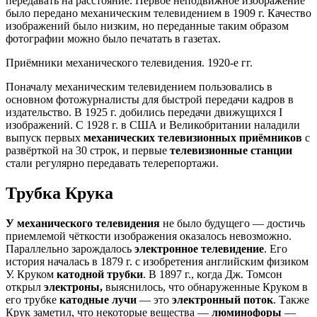
передавать на расстояние. Первое неподвижное изображение
было передано механическим телевидением в 1909 г. Качество
изображений было низким, но переданные таким образом
фотографии можно было печатать в газетах.
Приёмники механического телевидения. 1920-е гг.
Поначалу механическим телевидением пользовались в
основном фотожурналисты для быстрой передачи кадров в
издательство. В 1925 г. добились передачи движущихся I
изображений. С 1928 г. в США и Великобритании наладили
выпуск первых
механических телевизионных приёмников
с
развёрткой на 30 строк, и первые
телевизионные станции
стали регулярно передавать телерепортажи.
Трубка Крука
У механического телевидения
не было будущего — достичь
приемлемой чёткости изображения оказалось невозможно.
Параллельно зарождалось
электронное телевидение
. Его
история началась в 1879 г. с изобретения английским физиком
У. Круком
катодной трубки
. В 1897 г., когда Дж. Томсон
открыл
электроны,
выяснилось, что обнаруженные Круком в
его трубке
катодные лучи
— это
электронный поток
. Также
Крук заметил, что некоторые вещества —
люминофоры
—