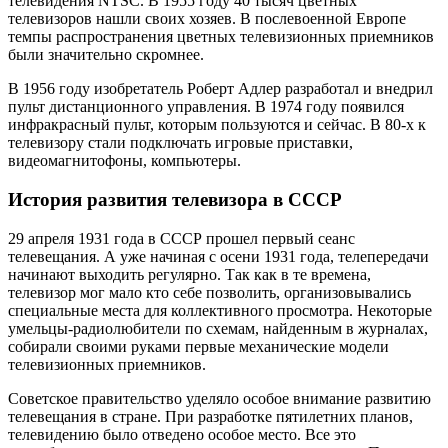
телевидения NTSC. В 1955 году 40 тысяч цветных
телевизоров нашли своих хозяев. В послевоенной Европе
темпы распространения цветных телевизионных приемников
были значительно скромнее.
В 1956 году изобретатель Роберт Адлер разработал и внедрил
пульт дистанционного управления. В 1974 году появился
инфракрасный пульт, которым пользуются и сейчас. В 80-х к
телевизору стали подключать игровые приставки,
видеомагнитофоны, компьютеры.
История развития телевизора в СССР
29 апреля 1931 года в СССР прошел первый сеанс
телевещания. А уже начиная с осени 1931 года, телепередачи
начинают выходить регулярно. Так как в те времена,
телевизор мог мало кто себе позволить, организовывались
специальные места для коллективного просмотра. Некоторые
умельцы-радиолюбители по схемам, найденным в журналах,
собирали своими руками первые механические модели
телевизионных приемников.
Советское правительство уделяло особое внимание развитию
телевещания в стране. При разработке пятилетних планов,
телевидению было отведено особое место. Все это