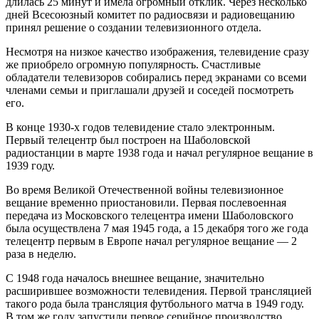
длилась 25 минут и имела огромный отклик. Через несколько
дней Всесоюзный комитет по радиосвязи и радиовещанию
принял решение о создании телевизионного отдела.
Несмотря на низкое качество изображения, телевидение сразу
же приобрело огромную популярность. Счастливые
обладатели телевизоров собирались перед экранами со всеми
членами семьи и приглашали друзей и соседей посмотреть
его.
В конце 1930-х годов телевидение стало электронным.
Первый телецентр был построен на Шаболовской
радиостанции в марте 1938 года и начал регулярное вещание в
1939 году.
Во время Великой Отечественной войны телевизионное
вещание временно приостановили. Первая послевоенная
передача из Московского телецентра имени Шаболовского
была осуществлена 7 мая 1945 года, а 15 декабря того же года
телецентр первым в Европе начал регулярное вещание — 2
раза в неделю.
С 1948 года началось внешнее вещание, значительно
расширившее возможности телевидения. Первой трансляцией
такого рода была трансляция футбольного матча в 1949 году.
В том же году запустили первое серийное производство