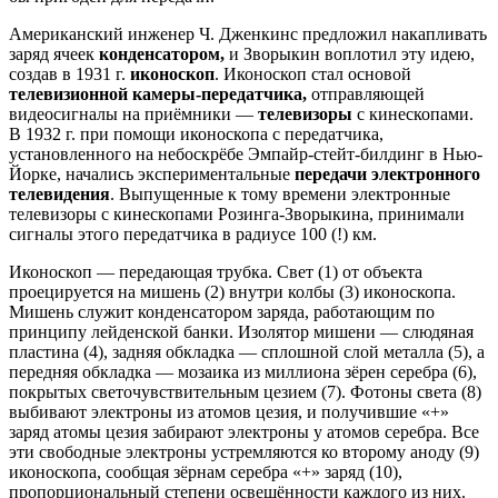
Американский инженер Ч. Дженкинс предложил накапливать
заряд ячеек
конденсатором,
и Зворыкин воплотил эту идею,
создав в 1931 г.
иконоскоп
. Иконоскоп стал основой
телевизионной камеры-передатчика,
отправляющей
видеосигналы на приёмники —
телевизоры
с кинескопами.
В 1932 г. при помощи иконоскопа с передатчика,
установленного на небоскрёбе Эмпайр-стейт-билдинг в Нью-
Йорке, начались экспериментальные
передачи электронного
телевидения
. Выпущенные к тому времени электронные
телевизоры с кинескопами Розинга-Зворыкина, принимали
сигналы этого передатчика в радиусе 100 (!) км.
Иконоскоп — передающая трубка. Свет (1) от объекта
проецируется на мишень (2) внутри колбы (3) иконоскопа.
Мишень служит конденсатором заряда, работающим по
принципу лейденской банки. Изолятор мишени — слюдяная
пластина (4), задняя обкладка — сплошной слой металла (5), а
передняя обкладка — мозаика из миллиона зёрен серебра (6),
покрытых светочувствительным цезием (7). Фотоны света (8)
выбивают электроны из атомов цезия, и получившие «+»
заряд атомы цезия забирают электроны у атомов серебра. Все
эти свободные электроны устремляются ко второму аноду (9)
иконоскопа, сообщая зёрнам серебра «+» заряд (10),
пропорциональный степени освещённости каждого из них.