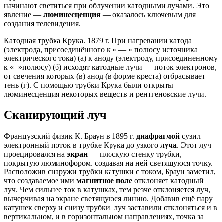
начинают светиться при облучении катодными лучами. Это
явление —
люминесценция
— оказалось ключевым для
создания телевидения.
Катодная трубка Крука. 1879 г. При нагревании катода
(электрода, присоединённого к « — » полюсу источника
электрического тока) (а) к аноду (электроду, присоединённому
к «+»полюсу) (б) исходят катодные лучи — поток электронов,
от свечения которых (в) анод (в форме креста) отбрасывает
тень (г). С помощью трубки Крука были открыты
люминесценция некоторых веществ и рентгеновские лучи.
Сканирующий луч
Французский физик К. Браун в 1895 г.
диафрагмой
сузил
электронный поток в трубке Крука до узкого
луча
. Этот луч
проецировался на
экран
— плоскую стенку трубки,
покрытую люминофором, создавая на ней светящуюся точку.
Расположив снаружи трубки катушки с током, Браун заметил,
что создаваемое ими
магнитное поле
отклоняет катодный
луч. Чем сильнее ток в катушках, тем резче отклоняется луч,
вычерчивая на экране светящуюся линию. Добавив ещё пару
катушек сверху и снизу трубки, луч заставили отклоняться и в
вертикальном, и в горизонтальном направлениях, точка за