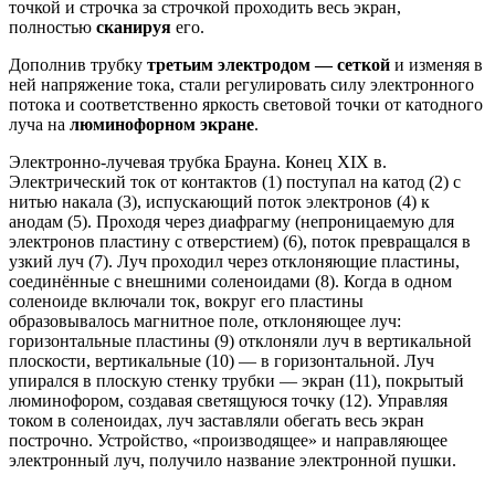
точкой и строчка за строчкой проходить весь экран,
полностью
сканируя
его.
Дополнив трубку
третьим электродом — сеткой
и изменяя в
ней напряжение тока, стали регулировать силу электронного
потока и соответственно яркость световой точки от катодного
луча на
люминофорном экране
.
Электронно-лучевая трубка Брауна. Конец XIX в.
Электрический ток от контактов (1) поступал на катод (2) с
нитью накала (3), испускающий поток электронов (4) к
анодам (5). Проходя через диафрагму (непроницаемую для
электронов пластину с отверстием) (6), поток превращался в
узкий луч (7). Луч проходил через отклоняющие пластины,
соединённые с внешними соленоидами (8). Когда в одном
соленоиде включали ток, вокруг его пластины
образовывалось магнитное поле, отклоняющее луч:
горизонтальные пластины (9) отклоняли луч в вертикальной
плоскости, вертикальные (10) — в горизонтальной. Луч
упирался в плоскую стенку трубки — экран (11), покрытый
люминофором, создавая светящуюся точку (12). Управляя
током в соленоидах, луч заставляли обегать весь экран
построчно. Устройство, «производящее» и направляющее
электронный луч, получило название электронной пушки.