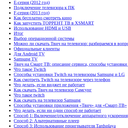
Е-серия (2012 год)
Подключение телевизора к ПК
F-серия (2013 год)
Как бесплатно смотреть кино
Как запустить ТОРРЕНТ ТВ в XSMART
Использование HDMI и USB
Итог
Выбор операционной системы
Можно ли скачать Твич на телевизор: разбираемся в вопр
Официальные клиенты
Для Android TV
Samsung TV
Твич на Смарт ТВ: описание сервиса, способы установки
Что такое Twitch
Способы установки Twitch на телевизоры Samsung и LG
Как смотреть Twitch на телевизоре через телефон
Что делать, если виджет не работает
Как скачать Твич на телевизор Самсунг
Что такое twitch
Как скачать на телевизор Samsung
Способы установки приложения «Твич» для «Смарт-ТВ»
Что делать, если ни один способ не работает
Способ 1: Включение/отключение аппаратного ускорения
Способ 2: Альтернативные плеер
Способ 3: Использование проигрывателя Tardsplaya