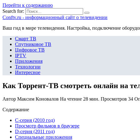
Перейти к содержанию
Search for:
Сonftv.ru - информационный сайт о телевидении
Ваш гид в мире телевидения. Настройка, подключение оборудо
Смарт ТВ
Спутниковое ТВ
Цифровое ТВ
IPTV
Приложения
Технологии
Интересное
Как Торрент-ТВ смотреть онлайн на те
Автор
Максим Коновалов
На чтение
28 мин.
Просмотров
34
Оп
Содержание
C-серия (2010 год)
Просмотр фильмов в браузере
D-серия (2011 год)
Специальные приложения