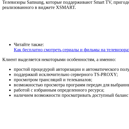
Телевизоры Samsung, которые поддерживают Smart TV, пригодны
реализованного в виджете XSMART.
Читайте также:
Как бесплатно смотреть сериалы и фильмы на телевизора
Клиент выделяется некоторыми особенностям, а именно:
простой процедурой авторизации и автоматического полу
поддержкой исключительно серверного TS-PROXY;
просмотром трансляций и телеканалов;
возможностью просмотра программ передач для выбранн
работой с избранным определенного ресурса;
наличием возможности просматривать доступный баланс л