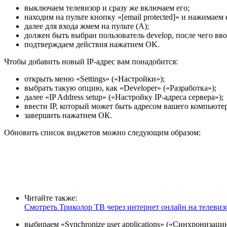
выключаем телевизор и сразу же включаем его;
находим на пульте кнопку «[email protected]» и нажимаем 
далее для входа жмем на пульте (A);
должен быть выбран пользователь develop, после чего в
подтверждаем действия нажатием OK.
Чтобы добавить новый IP-адрес вам понадобится:
открыть меню «Settings» («Настройки»);
выбрать такую опцию, как «Developer» («Разработка»);
далее «IP Address setup» («Настройку IP-адреса сервера»);
ввести IP, который может быть адресом вашего компьютер
завершить нажатием ОК.
Обновить список виджетов можно следующим образом:
Читайте также:
Смотреть Триколор ТВ через интернет онлайн на телевиз
выбираем «Synchronize user applications» («Синхронизац