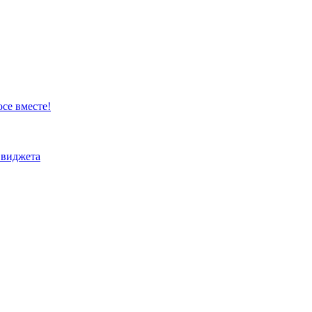
осе вместе!
 виджета