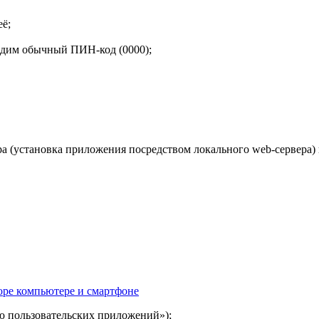
её;
водим обычный ПИН-код (0000);
а (установка приложения посредством локального web-сервера) и
оре компьютере и смартфоне
ию пользовательских приложений»);