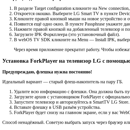
В разделе Target configuration кликните на New connection
Откроется окошко. Выберите LG Smart TV в пункте Device
Кликните правой кнопкой мыши на новое устройство и от
Появится ещё одно окно. В пункте Passphrase укажите дан
Нажмите правой кнопкой на добавленный телевизор и под
Загрузите IPK Форкплеера (это установочный файл).
В webOS TV SDK кликните на Menu — Install IPK, выбери
Через время приложение прекратит работу. Чтобы избежат
Установка ForkPlayer на телевизор LG с помощью
Предупреждаю, флешка нужна постоянно!
Идеальный вариант — старый флеш-накопитель на пару ГБ.
Удалите всю информацию с флешки. Она должна быть пу
Загрузите архив с установщиком ForkPlayer с официальног
Запустите телевизор и авторизуйтесь в SmartTV LG Store.
Вставьте флешку в USB разъём устройства.
ForkPlayer будет снизу на главном экране, если у вас We
Способ ненадёжный. Советую выбрать запуск через браузер и