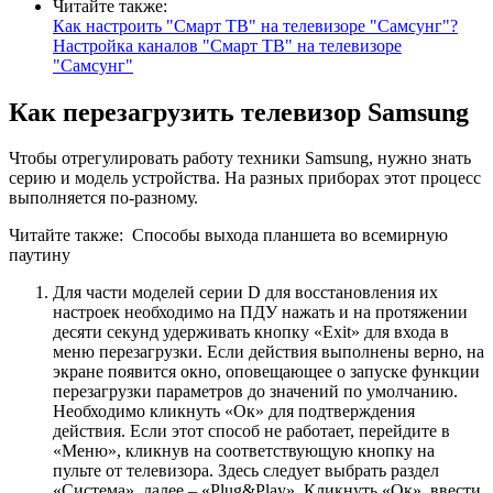
Читайте также:
Как настроить "Смарт ТВ" на телевизоре "Самсунг"?
Настройка каналов "Смарт ТВ" на телевизоре
"Самсунг"
Как перезагрузить телевизор Samsung
Чтобы отрегулировать работу техники Samsung, нужно знать
серию и модель устройства. На разных приборах этот процесс
выполняется по-разному.
Читайте также:
Способы выхода планшета во всемирную
паутину
Для части моделей серии D для восстановления их
настроек необходимо на ПДУ нажать и на протяжении
десяти секунд удерживать кнопку «Exit» для входа в
меню перезагрузки. Если действия выполнены верно, на
экране появится окно, оповещающее о запуске функции
перезагрузки параметров до значений по умолчанию.
Необходимо кликнуть «Ок» для подтверждения
действия. Если этот способ не работает, перейдите в
«Меню», кликнув на соответствующую кнопку на
пульте от телевизора. Здесь следует выбрать раздел
«Система», далее – «Plug&Play». Кликнуть «Ок», ввести