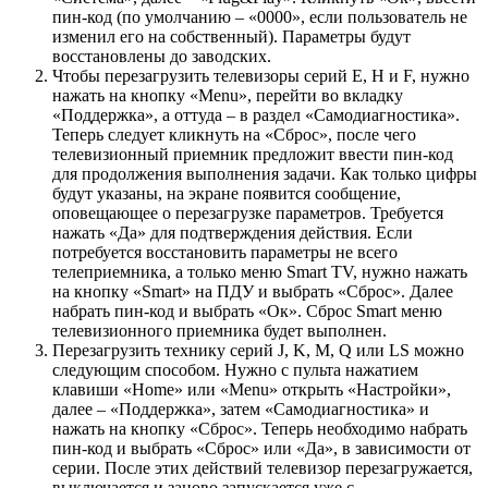
пин-код (по умолчанию – «0000», если пользователь не
изменил его на собственный). Параметры будут
восстановлены до заводских.
Чтобы перезагрузить телевизоры серий E, H и F, нужно
нажать на кнопку «Menu», перейти во вкладку
«Поддержка», а оттуда – в раздел «Самодиагностика».
Теперь следует кликнуть на «Сброс», после чего
телевизионный приемник предложит ввести пин-код
для продолжения выполнения задачи. Как только цифры
будут указаны, на экране появится сообщение,
оповещающее о перезагрузке параметров. Требуется
нажать «Да» для подтверждения действия. Если
потребуется восстановить параметры не всего
телеприемника, а только меню Smart TV, нужно нажать
на кнопку «Smart» на ПДУ и выбрать «Сброс». Далее
набрать пин-код и выбрать «Ок». Сброс Smart меню
телевизионного приемника будет выполнен.
Перезагрузить технику серий J, K, M, Q или LS можно
следующим способом. Нужно с пульта нажатием
клавиши «Home» или «Menu» открыть «Настройки»,
далее – «Поддержка», затем «Самодиагностика» и
нажать на кнопку «Сброс». Теперь необходимо набрать
пин-код и выбрать «Сброс» или «Да», в зависимости от
серии. После этих действий телевизор перезагружается,
выключается и заново запускается уже с