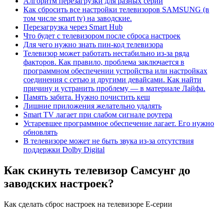
Алгоритм перезагрузки для разных серий
Как сбросить все настройки телевизоров SAMSUNG (в
том числе smart tv) на заводские.
Перезагрузка через Smart Hub
Что будет с телевизором после сброса настроек
Для чего нужно знать пин-код телевизора
Телевизор может работать нестабильно из-за ряда
факторов. Как правило, проблема заключается в
программном обеспечении устройства или настройках
соединения с сетью и другими девайсами. Как найти
причину и устранить проблему — в материале Лайфа.
Память забита. Нужно почистить кеш
Лишние приложения желательно удалять
Smart TV лагает при слабом сигнале роутера
Устаревшее программное обеспечение лагает. Его нужно
обновлять
В телевизоре может не быть звука из-за отсутствия
поддержки Dolby Digital
Как скинуть телевизор Самсунг до
заводских настроек?
Как сделать сброс настроек на телевизоре E-серии