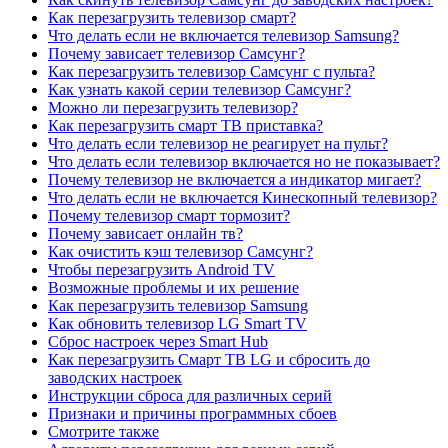
Как перезагрузить телевизор смарт?
Что делать если не включается телевизор Samsung?
Почему зависает телевизор Самсунг?
Как перезагрузить телевизор Самсунг с пульта?
Как узнать какой серии телевизор Самсунг?
Можно ли перезагрузить телевизор?
Как перезагрузить смарт ТВ приставка?
Что делать если телевизор не реагирует на пульт?
Что делать если телевизор включается но не показывает?
Почему телевизор не включается а индикатор мигает?
Что делать если не включается Кинескопный телевизор?
Почему телевизор смарт тормозит?
Почему зависает онлайн тв?
Как очистить кэш телевизор Самсунг?
Чтобы перезагрузить Android TV
Возможные проблемы и их решение
Как перезагрузить телевизор Samsung
Как обновить телевизор LG Smart TV
Сброс настроек через Smart Hub
Как перезагрузить Смарт ТВ LG и сбросить до
заводских настроек
Инструкции сброса для различных серий
Признаки и причины программных сбоев
Смотрите также