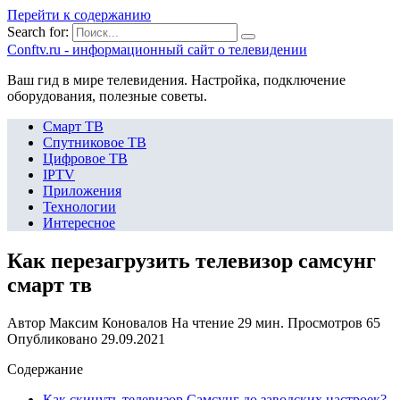
Перейти к содержанию
Search for:
Сonftv.ru - информационный сайт о телевидении
Ваш гид в мире телевидения. Настройка, подключение
оборудования, полезные советы.
Смарт ТВ
Спутниковое ТВ
Цифровое ТВ
IPTV
Приложения
Технологии
Интересное
Как перезагрузить телевизор самсунг
смарт тв
Автор
Максим Коновалов
На чтение
29 мин.
Просмотров
65
Опубликовано
29.09.2021
Содержание
Как скинуть телевизор Самсунг до заводских настроек?