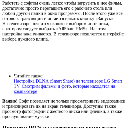
Работать с софтом очень легко: чтобы загрузить в нее фильм,
достаточно просто перетащить его с рабочего стола или
любой другой папки в окно программы. После этого уже все
готово к трансляции и остается нажать кнопку «Запуск».
На телевизоре появится окошко с выбором источника,
в котором следует выбрать «AllShare HMS». На этом
настройка заканчивается. В телевизоре появляется интерфейс
выбора нужного клипа.
Читайте также:
Настройка DLNA (Smart Share) на телевизоре LG Smart
TV. Смотрим фильмы и фото, которые находятся на
компьютере
Важно!
Софт позволяет не только просматривать видеозаписи
и транслировать их на экран телевизора. Доступны также
просмотр фотографий с жесткого диска или флешки, а также
прослушивание музыки.
Просмотр IPTV на телевизоре из компьютера