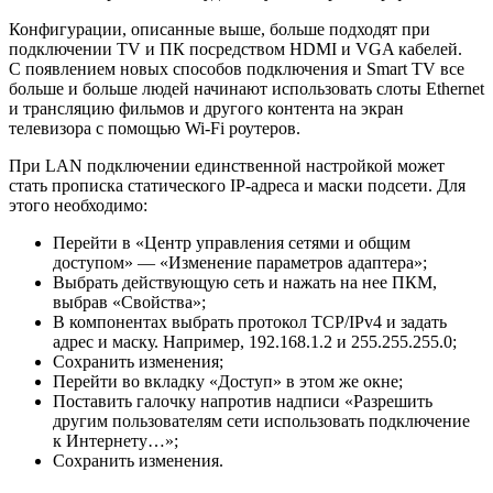
Конфигурации, описанные выше, больше подходят при
подключении TV и ПК посредством HDMI и VGA кабелей.
С появлением новых способов подключения и Smart TV все
больше и больше людей начинают использовать слоты Ethernet
и трансляцию фильмов и другого контента на экран
телевизора с помощью Wi-Fi роутеров.
При LAN подключении единственной настройкой может
стать прописка статического IP-адреса и маски подсети. Для
этого необходимо:
Перейти в «Центр управления сетями и общим
доступом» — «Изменение параметров адаптера»;
Выбрать действующую сеть и нажать на нее ПКМ,
выбрав «Свойства»;
В компонентах выбрать протокол TCP/IPv4 и задать
адрес и маску. Например, 192.168.1.2 и 255.255.255.0;
Сохранить изменения;
Перейти во вкладку «Доступ» в этом же окне;
Поставить галочку напротив надписи «Разрешить
другим пользователям сети использовать подключение
к Интернету…»;
Сохранить изменения.