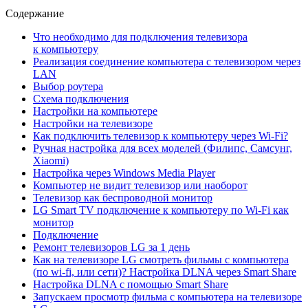
Содержание
Что необходимо для подключения телевизора
к компьютеру
Реализация соединение компьютера с телевизором через
LAN
Выбор роутера
Схема подключения
Настройки на компьютере
Настройки на телевизоре
Как подключить телевизор к компьютеру через Wi-Fi?
Ручная настройка для всех моделей (Филипс, Самсунг,
Xiaomi)
Настройка через Windows Media Player
Компьютер не видит телевизор или наоборот
Телевизор как беспроводной монитор
LG Smart TV подключение к компьютеру по Wi-Fi как
монитор
Подключение
Ремонт телевизоров LG за 1 день
Как на телевизоре LG смотреть фильмы с компьютера
(по wi-fi, или сети)? Настройка DLNA через Smart Share
Настройка DLNA с помощью Smart Share
Запускаем просмотр фильма с компьютера на телевизоре