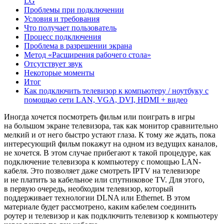
LG
Проблемы при подключении
Условия и требования
Что получает пользователь
Процесс подключения
Проблема в разрешении экрана
Метод «Расширения рабочего стола»
Отсутствует звук
Некоторые моменты
Итог
Как подключить телевизор к компьютеру / ноутбуку с
помощью сети LAN, VGA, DVI, HDMI + видео
Иногда хочется посмотреть фильм или поиграть в игры
на большом экране телевизора, так как монитор сравнительно
мелкий и от него быстро устают глаза. К тому же ждать, пока
интересующий фильм покажут на одном из ведущих каналов,
не хочется. В этом случае прибегают к такой процедуре, как
подключение телевизора к компьютеру с помощью LAN-
кабеля. Это позволяет даже смотреть IPTV на телевизоре
и не платить за кабельное или спутниковое TV. Для этого,
в первую очередь, необходим телевизор, который
поддерживает технологии DLNA или Ethernet. В этом
материале будет рассмотрено, каким кабелем соединить
роутер и телевизор и как подключить телевизор к компьютеру