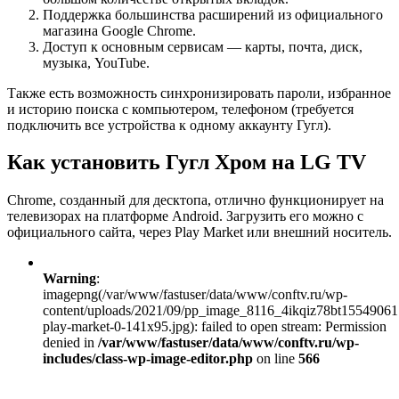
Поддержка большинства расширений из официального
магазина Google Chrome.
Доступ к основным сервисам — карты, почта, диск,
музыка, YouTube.
Также есть возможность синхронизировать пароли, избранное
и историю поиска с компьютером, телефоном (требуется
подключить все устройства к одному аккаунту Гугл).
Как установить Гугл Хром на LG TV
Chrome, созданный для десктопа, отлично функционирует на
телевизорах на платформе Android. Загрузить его можно с
официального сайта, через Play Market или внешний носитель.
Warning
:
imagepng(/var/www/fastuser/data/www/conftv.ru/wp-
content/uploads/2021/09/pp_image_8116_4ikqiz78bt15549061
play-market-0-141x95.jpg): failed to open stream: Permission
denied in
/var/www/fastuser/data/www/conftv.ru/wp-
includes/class-wp-image-editor.php
on line
566