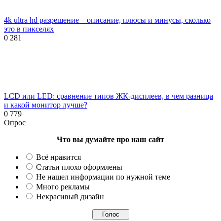
4k ultra hd разрешение – описание, плюсы и минусы, сколько
это в пикселях
0
281
LCD или LED: сравнение типов ЖК-дисплеев, в чем разница
и какой монитор лучше?
0
779
Опрос
Что вы думайте про наш сайт
Всё нравится
Статьи плохо оформлены
Не нашел информации по нужной теме
Много рекламы
Некрасивый дизайн