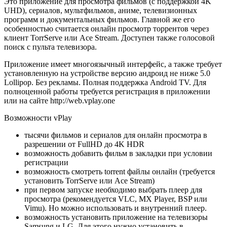
Это приложение для просмотра фильмов (с поддержкой 4K
UHD), сериалов, мультфильмов, аниме, телевизионных
программ и документальных фильмов. Главной же его
особенностью считается онлайн просмотр торрентов через
клиент TorrServe или Ace Stream. Доступен также голосовой
поиск с пульта телевизора.
Приложение имеет многоязычный интерфейс, а также требует
установленную на устройстве версию андроид не ниже 5.0
Lollipop. Без рекламы. Полная поддержка Android TV. Для
полноценной работы требуется регистрация в приложении
или на сайте http://web.vplay.one
Возможности vPlay
тысячи фильмов и сериалов для онлайн просмотра в
разрешении от FullHD до 4K HDR
возможность добавить фильм в закладки при условии
регистрации
возможность смотреть torrent файлы онлайн (требуется
установить TorrServe или Ace Stream)
при первом запуске необходимо выбрать плеер для
просмотра (рекомендуется VLC, MX Player, BSP или
Vimu). Но можно использовать и внутренний плеер.
возможность установить приложение на телевизоры
Samsung и LG. Для этого нужно установить в