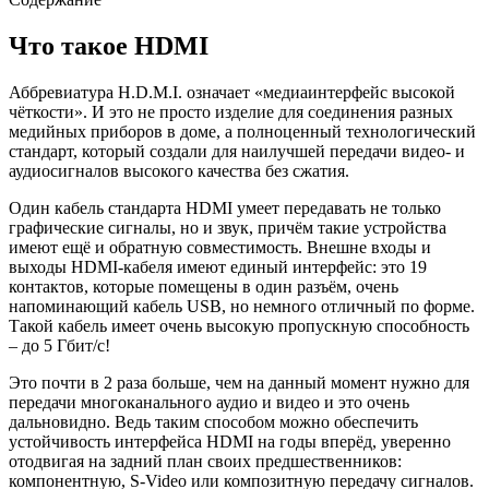
Что такое HDMI
Аббревиатура H.D.M.I. означает «медиаинтерфейс высокой
чёткости». И это не просто изделие для соединения разных
медийных приборов в доме, а полноценный технологический
стандарт, который создали для наилучшей передачи видео- и
аудиосигналов высокого качества без сжатия.
Один кабель стандарта HDMI умеет передавать не только
графические сигналы, но и звук, причём такие устройства
имеют ещё и обратную совместимость. Внешне входы и
выходы HDMI-кабеля имеют единый интерфейс: это 19
контактов, которые помещены в один разъём, очень
напоминающий кабель USB, но немного отличный по форме.
Такой кабель имеет очень высокую пропускную способность
– до 5 Гбит/с!
Это почти в 2 раза больше, чем на данный момент нужно для
передачи многоканального аудио и видео и это очень
дальновидно. Ведь таким способом можно обеспечить
устойчивость интерфейса HDMI на годы вперёд, уверенно
отодвигая на задний план своих предшественников:
компонентную, S-Video или композитную передачу сигналов.