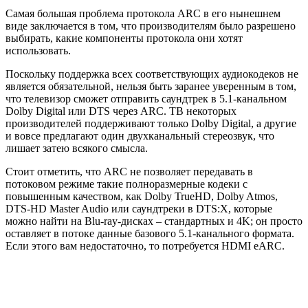
Самая большая проблема протокола ARC в его нынешнем
виде заключается в том, что производителям было разрешено
выбирать, какие компоненты протокола они хотят
использовать.
Поскольку поддержка всех соответствующих аудиокодеков не
является обязательной, нельзя быть заранее уверенным в том,
что телевизор сможет отправить саундтрек в 5.1-канальном
Dolby Digital или DTS через ARC. ТВ некоторых
производителей поддерживают только Dolby Digital, а другие
и вовсе предлагают один двухканальный стереозвук, что
лишает затею всякого смысла.
Стоит отметить, что ARC не позволяет передавать в
потоковом режиме такие полноразмерные кодеки с
повышенным качеством, как Dolby TrueHD, Dolby Atmos,
DTS-HD Master Audio или саундтреки в DTS:X, которые
можно найти на Blu-ray-дисках – стандартных и 4K; он просто
оставляет в потоке данные базового 5.1-канального формата.
Если этого вам недостаточно, то потребуется HDMI eARC.