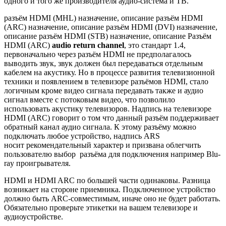
одного и того же производителя аудио-система и ТВ.
разъём HDMI (MHL) назначение, описание
разъём HDMI
(ARC) назначение, описание
разъём HDMI (DVI) назначение,
описание
разъём HDMI (STB) назначение, описание
Разъём
HDMI (ARC)
audio return channel
, это стандарт 1.4,
первоначально через разъём HDMI не предполагалось
выводить звук, звук должен был передаваться отдельным
кабелем на акустику. Но в процессе развития телевизионной
техники и появлением в телевизоре разъёмов HDMI, стало
логичным кроме видео сигнала передавать также и аудио
сигнал вместе с потоковым видео, что позволило
использовать акустику телевизоров. Надпись на телевизоре
HDMI (ARC) говорит о том что данный разъём поддерживает
обратный канал аудио сигнала. К этому разъёму можно
подключать любое устройство, надпись ARS
носит рекомендательный характер и призвана облегчить
пользователю выбор разъёма для подключения например Blu-
ray проигрывателя.
HDMI и HDMI ARC по большей части одинаковы. Разница
возникает на стороне приемника. Подключенное устройство
должно быть ARC-совместимым, иначе оно не будет работать.
Обязательно проверьте этикетки на вашем телевизоре и
аудиоустройстве.