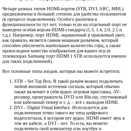
Четыре разных типов HDMI-портов (STB, DVI, ARC, MHL)
предназначены в большей степени для удобства пользователя
(в процессе подключения). Особого различия в
функциональности тут нет, только если на отдельный порт не
выведена особая версия HDMI-стандарта (1.3, 1.4, 2.0, 2.1 и
т.д.). Например, порт HDMI, окрашенный в оранжевый цвет,
как правило, является самым мощным разъёмом, который
способен обеспечить наибольшее количество герц, а также
превосходное качество изображения для ваших игр (в
телевизорах Samsung порт HDMI 1 STB используется именно
для таких подключений).
Вот основные типы входов, которые вы можете встретить:
STB – Set Top Box. В такой разъём можно подключать
любой внешний источник сигнала, который обычно
также включает в себя аудио: игровая приставка, AV-
ресивер, проигрыватель DVD или Blu-ray, спутниковый
или кабельный тюнер и т. д. – всё с выходом HDMI.
DVI – Digital Visual Interface. Используется для
подключения точно такого же типа цифрового
видеосигнала, в котором нет аудио. HDMI имеет звук в
том же кабеле, а DVI – нет. То есть, вы можете
подключить свой компьютер или ноутбук и