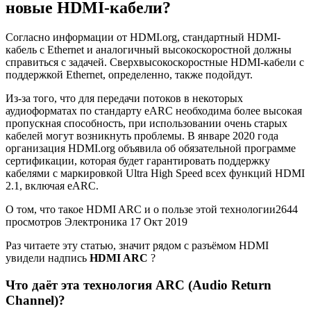
новые HDMI-кабели?
Согласно информации от HDMI.org, стандартный HDMI-
кабель с Ethernet и аналогичный высокоскоростной должны
справиться с задачей. Сверхвысокоскоростные HDMI-кабели с
поддержкой Ethernet, определенно, также подойдут.
Из-за того, что для передачи потоков в некоторых
аудиоформатах по стандарту eARC необходима более высокая
пропускная способность, при использовании очень старых
кабелей могут возникнуть проблемы. В январе 2020 года
организация HDMI.org объявила об обязательной программе
сертификации, которая будет гарантировать поддержку
кабелями с маркировкой Ultra High Speed всех функций HDMI
2.1, включая eARC.
О том, что такое HDMI ARC и о пользе этой технологии
2644
просмотров
Электроника
17 Окт 2019
Раз читаете эту статью, значит рядом с разъёмом HDMI
увидели надпись
HDMI ARC
?
Что даёт эта технология ARC (Audio Return
Channel)?