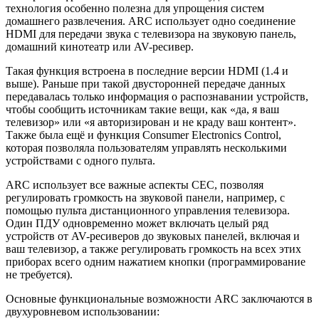
технология особенно полезна для упрощения систем
домашнего развлечения. ARC использует одно соединение
HDMI для передачи звука с телевизора на звуковую панель,
домашний кинотеатр или AV-ресивер.
Такая функция встроена в последние версии HDMI (1.4 и
выше). Раньше при такой двусторонней передаче данных
передавалась только информация о распознавании устройств,
чтобы сообщить источникам такие вещи, как «да, я ваш
телевизор» или «я авторизирован и не краду ваш контент».
Также была ещё и функция Consumer Electronics Control,
которая позволяла пользователям управлять несколькими
устройствами с одного пульта.
ARC использует все важные аспекты CEC, позволяя
регулировать громкость на звуковой панели, например, с
помощью пульта дистанционного управления телевизора.
Один ПДУ одновременно может включать целый ряд
устройств от AV-ресиверов до звуковых панелей, включая и
ваш телевизор, а также регулировать громкость на всех этих
приборах всего одним нажатием кнопки (программирование
не требуется).
Основные функциональные возможности ARC заключаются в
двухуровневом использовании: