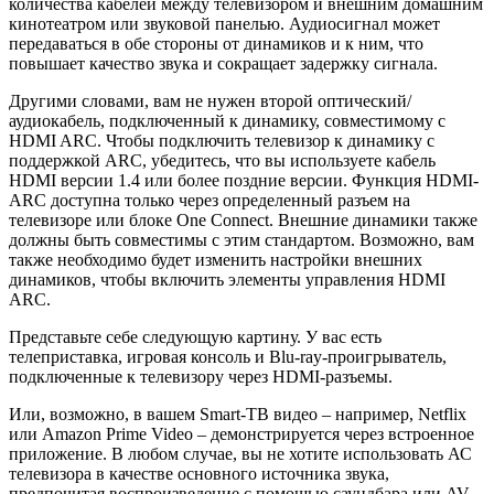
количества кабелей между телевизором и внешним домашним
кинотеатром или звуковой панелью. Аудиосигнал может
передаваться в обе стороны от динамиков и к ним, что
повышает качество звука и сокращает задержку сигнала.
Другими словами, вам не нужен второй оптический/
аудиокабель, подключенный к динамику, совместимому с
HDMI ARC. Чтобы подключить телевизор к динамику с
поддержкой ARC, убедитесь, что вы используете кабель
HDMI версии 1.4 или более поздние версии. Функция HDMI-
ARC доступна только через определенный разъем на
телевизоре или блоке One Connect. Внешние динамики также
должны быть совместимы с этим стандартом. Возможно, вам
также необходимо будет изменить настройки внешних
динамиков, чтобы включить элементы управления HDMI
ARC.
Представьте себе следующую картину. У вас есть
телеприставка, игровая консоль и Blu-ray-проигрыватель,
подключенные к телевизору через HDMI-разъемы.
Или, возможно, в вашем Smart-ТВ видео – например, Netflix
или Amazon Prime Video – демонстрируется через встроенное
приложение. В любом случае, вы не хотите использовать АС
телевизора в качестве основного источника звука,
предпочитая воспроизведение с помощью саундбара или AV-