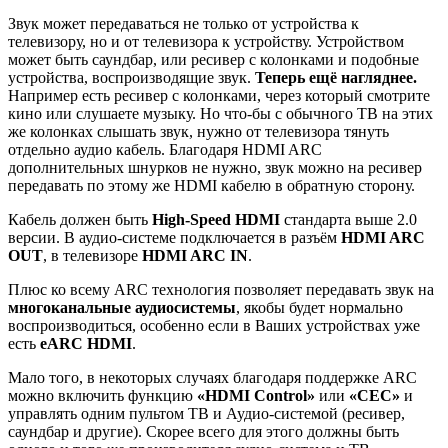
Звук может передаваться не только от устройства к
телевизору, но и от телевизора к устройству. Устройством
может быть саундбар, или ресивер с колонками и подобные
устройства, воспроизводящие звук.
Теперь ещё нагляднее.
Например есть ресивер с колонками, через который смотрите
кино или слушаете музыку. Но что-бы с обычного ТВ на этих
же колонках слышать звук, нужно от телевизора тянуть
отдельно аудио кабель. Благодаря HDMI ARC
дополнительных шнурков не нужно, звук можно на ресивер
передавать по этому же HDMI кабелю в обратную сторону.
Кабель должен быть
High-Speed HDMI
стандарта выше 2.0
версии. В аудио-системе подключается в разъём
HDMI ARC
OUT
, в телевизоре
HDMI ARC IN
.
Плюс ко всему ARC технология позволяет передавать звук на
многоканальные аудиосистемы
, якобы будет нормально
воспроизводиться, особенно если в Ваших устройствах уже
есть
eARC HDMI
.
Мало того, в некоторых случаях благодаря поддержке ARC
можно включить функцию
«HDMI Control»
или
«CEC»
и
управлять одним пультом ТВ и Аудио-системой (ресивер,
саундбар и другие). Скорее всего для этого должны быть