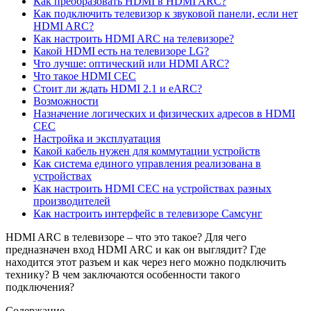
Как преобразовать HDMI в HDMI ARC?
Как подключить телевизор к звуковой панели, если нет
HDMI ARC?
Как настроить HDMI ARC на телевизоре?
Какой HDMI есть на телевизоре LG?
Что лучше: оптический или HDMI ARC?
Что такое HDMI CEC
Стоит ли ждать HDMI 2.1 и eARC?
Возможности
Назначение логических и физических адресов в HDMI
CEC
Настройка и эксплуатация
Какой кабель нужен для коммутации устройств
Как система единого управления реализована в
устройствах
Как настроить HDMI CEC на устройствах разных
производителей
Как настроить интерфейс в телевизоре Самсунг
HDMI ARC в телевизоре – что это такое? Для чего
предназначен вход HDMI ARC и как он выглядит? Где
находится этот разъем и как через него можно подключить
технику? В чем заключаются особенности такого
подключения?
Содержание