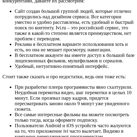
конкурентами, давайте их рассмотрим:
Сайт создан большой группой людей, которые отлично
потрудились над дизайном сервиса. Все категории
уместно и удобно расставлены, есть удобный и быстрый
поиск по контенту. Ivi.ru – это российский сервис, это
также в какой-то степени является преимуществом, нет
проблем с переводом.
Реклама в бесплатном варианте использования хоть и
есть, но она не мешает просмотру, навигации.
В бесплатном аккаунте вы имеете доступ к большой базе
лицензионных фильмов, мультфильмов и сериалов.
Удобный, интуитивно-понятный интерфейс.
Стоит также сказать и про недостатки, ведь они тоже есть:
При разработке плеера программисты явно схалтурили.
Неудобная перемотка видео, шаг перемотки в целых 10
минут. Если прозевал пару кадров, придется
пересматривать заново около 9 минут уже увиденного
сюжета.
Все самые интересные фильмы вы можете посмотреть
только тогда, когда оформите подписку.
Пользователи Android и iOS устройств часто жалуются
на то, что приложение ivi часто вылетает. Видимо в
компании переплачивают программистам.