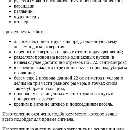
рулетка (можно воспользоваться и обычной линейкой;
карандаш;
паяльник;
шуруповерт;
штекер.
Приступаем к работе:
для начала, ориентируясь на представленную схему
делаем в доске отверстия.
переносим с чертежа на доску отметки для креплений;
разделяем провод на восемь одинаковых кусков (в
нашем случае достаточно отрезков по 37,5 сантиметров);
в середине каждого отрезанного куска провода, убираем
изоляцию;
берем еще 2 провода длиной 22 сантиметра и условно
делим на три части равного размера, в точках сгиба
также убираем изоляцию;
проволоку в зачищенных местах нужно согнуть и
прикрепить к доске;
крепим к антенне штекер и подсоединяем кабель.
Изготовление окончено, подбираем место, которое лучше
всего подойдет для приема сигнала.
Изготовленную антенну можно закрепить на основании или