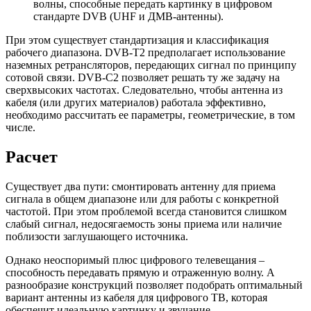
волны, способные передать картинку в цифровом
стандарте DVB (UHF и ДМВ-антенны).
При этом существует стандартизация и классификация
рабочего диапазона. DVB-T2 предполагает использование
наземных ретрансляторов, передающих сигнал по принципу
сотовой связи. DVB-С2 позволяет решать ту же задачу на
сверхвысоких частотах. Следовательно, чтобы антенна из
кабеля (или других материалов) работала эффективно,
необходимо рассчитать ее параметры, геометрические, в том
числе.
Расчет
Существует два пути: смонтировать антенну для приема
сигнала в общем диапазоне или для работы с конкретной
частотой. При этом проблемой всегда становится слишком
слабый сигнал, недосягаемость зоны приема или наличие
поблизости заглушающего источника.
Однако неоспоримый плюс цифрового телевещания –
способность передавать прямую и отраженную волну. А
разнообразие конструкций позволяет подобрать оптимальный
вариант антенны из кабеля для цифрового ТВ, которая
обеспечит идеальную картинку и звучание.