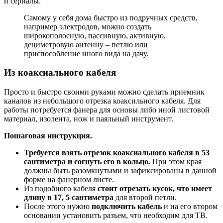
и сериалы.
Самому у себя дома быстро из подручных средств,
например электродов, можно создать
широкополосную, пассивную, активную,
дециметровую антенну – петлю или
приспособление иного вида на дачу.
Из коаксиального кабеля
Просто и быстро своими руками можно сделать приемник
каналов из небольшого отрезка коаксильного кабеля. Для
работы потребуется фанера для основы либо иной листовой
материал, изолента, нож и паяльный инструмент.
Пошаговая инструкция.
Требуется взять отрезок коаксиального кабеля в 53
сантиметра и согнуть его в кольцо.
При этом края
должны быть разомкнутыми и зафиксированы в данной
форме на фанерном листе.
Из подобного кабеля
стоит отрезать кусок, что имеет
длину в 17, 5 сантиметра
для второй петли.
После этого нужно
подключить кабель
и на его втором
основании установить разъем, что необходим для ТВ.