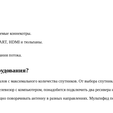
аемые коннекотры.
CART, HDMI и тюльпаны.
ния потока.
рудования?
алов с максимального количества спутников. От выбора спутник
елевизор с компьютером, понадобится подключить два ресивера 
о поворачивать антенну в разных направлениях. Мультифид потр