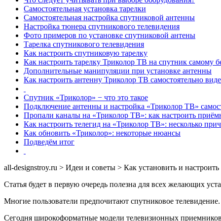
Самостоятельная установка тарелки
Самостоятельная настройка спутниковой антенны
Настройка тюнера спутникового телевидения
Фото примеров по установке спутниковой антены
Тарелка спутникового телевидения
Как настроить спутниковую тарелку
Как настроить тарелку Триколор ТВ на спутник самому б
Дополнительные манипуляции при установке антенны
Как настроить антенну Триколор ТВ самостоятельно вид
Спутник «Триколор» − что это такое
Подключение антенны и настройка «Триколор ТВ» самос
Пропали каналы на «Триколор ТВ»: как настроить приём
Как настроить телегид на «Триколор ТВ»: несколько прич
Как обновить «Триколор»: некоторые нюансы
Подведём итог
all-designstroy.ru
>
Идеи и советы
>
Как установить и настроит
Статья будет в первую очередь полезна для всех желающих уст
Многие пользователи предпочитают спутниковое телевидение.
Сегодня широкоформатные модели телевизионных приемников F