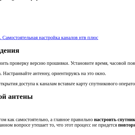
. Самостоятельная настройка каналов нтв плюс
идения
ить проверку версию прошивки. Установите время, часовой пояс
 Настраивайте антенну, ориентируясь на это окно.
крытия доступа к каналам вставьте карту спутникового операто
ой антены
том как самостоятельно, а главное правильно
настроить спутни
данном вопросе утешает то, что этот процесс не придется
повтор