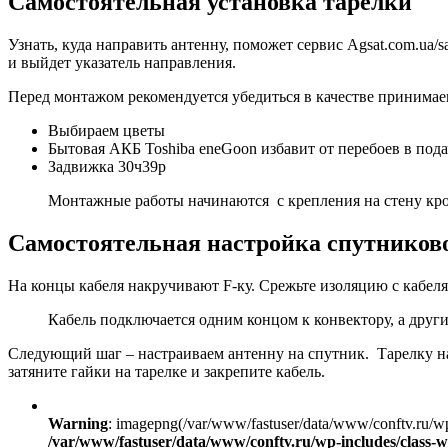
Самостоятельная установка тарелки
Узнать, куда направить антенну, поможет сервис Agsat.com.ua/s
и выйдет указатель направления.
Перед монтажом рекомендуется убедиться в качестве принимаем
Выбираем цветы
Бытовая АКБ Toshiba eneGoon избавит от перебоев в под
Задвижка 30ч39р
Монтажные работы начинаются с крепления на стену кр
Самостоятельная настройка спутников
На концы кабеля накручивают F-ку. Срежьте изоляцию с кабеля Т
Кабель подключается одним концом к конвектору, а други
Следующий шаг – настраиваем антенну на спутник. Тарелку на
затяните гайки на тарелке и закрепите кабель.
Warning
: imagepng(/var/www/fastuser/data/www/conftv.ru/w
/var/www/fastuser/data/www/conftv.ru/wp-includes/class-