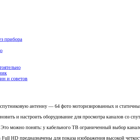
ез прибора
ео
тоятельно
ник
ин и советов
ь спутниковую антенну — 64 фото моторизированных и статичны
ановить и настроить оборудование для просмотра каналов со спу
 Это можно понять: у кабельного ТВ ограниченный выбор канал
ull HD предназначены для показа изображения высокой четкост