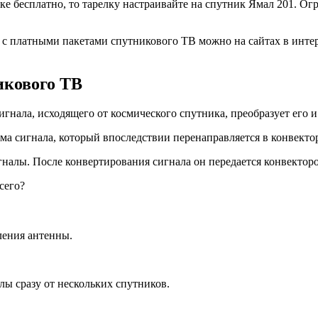
е бесплатно, то тарелку настраивайте на спутник Ямал 201. Ог
я с платными пакетами спутникового ТВ можно на сайтах в инте
икового ТВ
ала, исходящего от космического спутника, преобразует его и
ма сигнала, который впоследствии перенаправляется в конвекто
налы. После конвертирования сигнала он передается конвекторо
сего?
ления антенны.
лы сразу от нескольких спутников.