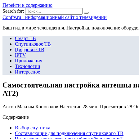
Перейти к содержанию
Search for:
Сonftv.ru - информационный сайт о телевидении
Ваш гид в мире телевидения. Настройка, подключение оборудо
Смарт ТВ
Спутниковое ТВ
Цифровое ТВ
IPTV
Приложения
Технологии
Интересное
Самостоятельная настройка антенны н
АТ2)
Автор
Максим Коновалов
На чтение
28 мин.
Просмотров
28
Оп
Содержание
Выбор спутника
Составляющие для подключения спутникового ТВ
Что следует учитывать при выборе оборудования?