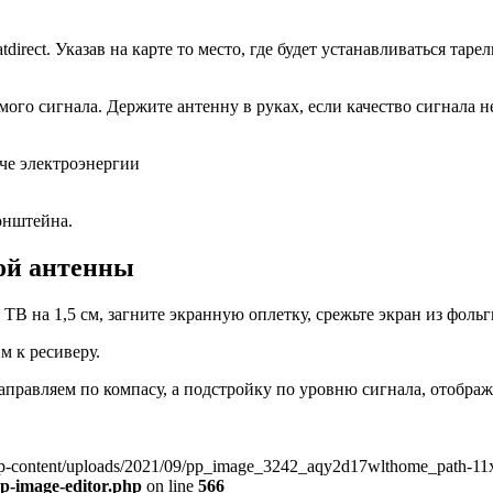
atdirect. Указав на карте то место, где будет устанавливаться т
ого сигнала. Держите антенну в руках, если качество сигнала н
аче электроэнергии
онштейна.
ой антенны
В на 1,5 см, загните экранную оплетку, срежьте экран из фольги 
м к ресиверу.
правляем по компасу, а подстройку по уровню сигнала, отображ
p-content/uploads/2021/09/pp_image_3242_aqy2d17wlthome_path-11x10.
wp-image-editor.php
on line
566