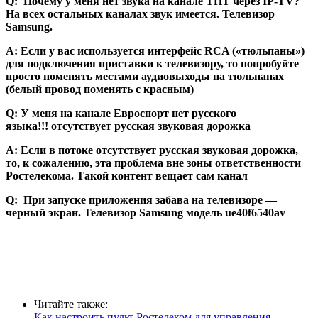
Q: Почему у меня нет звука на канале ТНТ через IP-TV?
На всех остальных каналах звук имеется. Телевизор
Samsung.
А: Если у вас используется интерфейс RCA («тюльпаны»)
для подключения приставки к телевизору, то попробуйте
просто поменять местами аудиовыходы на тюльпанах
(белый провод поменять с красным)
Q: У меня на канале Евроспорт нет русского
языка!!! отсутствует русская звуковая дорожка
А: Если в потоке отсутствует русская звуковая дорожка,
то, к сожалению, эта
проблема вне зоны ответственности
Ростелекома. Такой контент вещает сам канал
Q: При запуске приложения забава на телевизоре —
черный экран. Телевизор Samsung модель ue40f6540av
Читайте также:
Как настроить пульт Ростелеком для управления