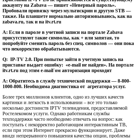
аккаунту на Zabava — пишет «Неверный пароль».
Пробовали привязку через мультискрин и другую STB —
также. На планшете нормально авторизовываюсь, как на
zabava.ru, так и на itv.rt.ru
A: Если в пароле в учетной записи на портале Zabava
присутствуют такие символы, как + или запятая, то
попробуйте сменить пароль без спец. символов — они пока
что некорректно обрабатываются.
Q: IP-TV 2.0. При попытке зайти в учетную запись на
приставке выдает ошибку: «e-mail не найден». На портале
itv.rt.ru под этим e-mail`ом авторизация проходит
А: Обратитесь в службу технической поддержки — 8-800-
1000-800. Необходима диагностика от агрегатора услуг.
Более трех миллионов клиентов, одно из лучших качеств
картинки и легкость в использовании – все это только
несколько достоинств IPTV телевидения, предоставляемой
Ростелекомом услуги. Однако работникам службы
техподдержки часто необходимо отвечать на вопрос: как
поступать с некорректно работающим интерактивным ТВ,
если при этом Интернет прекрасно функционирует. Даже
ввиду непрерывного повышения качества опции, проблемы