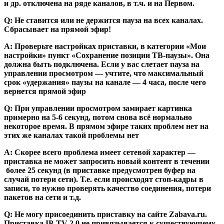
и др. отключена на ряде каналов, в т.ч. и на Первом.
Q: Не ставится или не держится пауза на всех каналах.
Сбрасывает на прямой эфир!
А: Проверьте настройках приставки, в категории «Мои
настройки» пункт «Сохранение позиции ТВ-паузы». Она
должна быть подключена. Если у вас слетает пауза на
управлении просмотром — учтите, что максимальный
срок «удержания» паузы на канале — 4 часа, после чего
вернется прямой эфир
Q: При управлении просмотром замирает картинка
примерно на 5-6 секунд, потом снова всё нормально
некоторое время. В прямом эфире таких проблем нет на
этих же каналах такой проблемы нет
А: Скорее всего проблема имеет сетевой характер —
приставка не может запросить новый контент в течении
более 25 секунд (в приставке предусмотрен буфер на
случай потери сети). Т.е. если происходят стоп-кадры в
записи, то нужно проверять качество соединения, потери
пакетов на сети и т.д.
Q: Не могу присоединить приставку на сайте Zabava.ru.
Приставка IP-TV 2.0 не привязывается к существующему