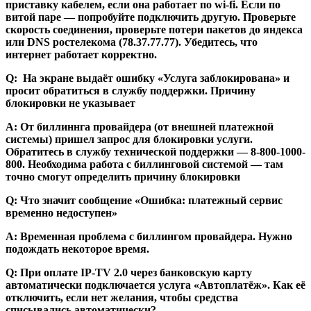
приставку кабелем, если она работает по wi-fi. Если по
витой паре — попробуйте подключить другую. Проверьте
скорость соединения, проверьте потери пакетов до яндекса
или DNS ростелекома (78.37.77.77). Убедитесь, что
интернет работает корректно.
Q: На экране выдаёт ошибку «Услуга заблокирована» и
просит обратиться в службу поддержки. Причину
блокировки не указывает
А: От биллиннга провайдера (от внешней платежной
системы) пришел запрос для блокировки услуги.
Обратитесь в службу технической поддержки — 8-800-1000-
800. Необходима работа с биллинговой системой — там
точно смогут определить причину блокировки
Q: Что значит сообщение «Ошибка: платежный сервис
временно недоступен»
А: Временная проблема с биллингом провайдера. Нужно
подождать некоторое время.
Q: При оплате IP-TV 2.0 через банковскую карту
автоматически подключается услуга «Автоплатёж». Как её
отключить, если нет желания, чтобы средства
списывались автоматически?