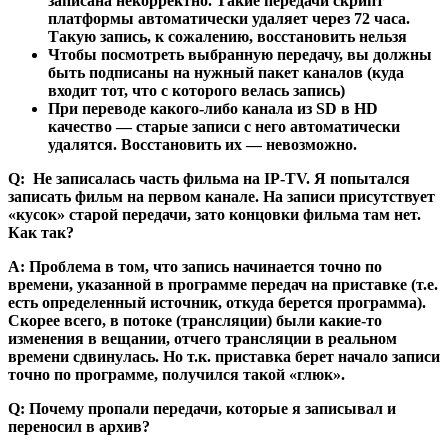
записана некорректно. Такие передачи скрипт
платформы автоматически удаляет через 72 часа.
Такую запись, к сожалению, восстановить нельзя
Чтобы посмотреть выбранную передачу, вы должны
быть подписаны на нужный пакет каналов (куда
входит тот, что с которого велась запись)
При переводе какого-либо канала из SD в HD
качество — старые записи с него автоматически
удалятся. Восстановить их — невозможно.
Q: Не записалась часть фильма на IP-TV. Я попытался
записать фильм на первом канале. На записи присутствует
«кусок» старой передачи, зато концовки фильма там нет.
Как так?
А: Проблема в том, что запись начинается точно по
времени, указанной в программе передач на приставке (т.е.
есть определенный источник, откуда берется программа).
Скорее всего, в потоке (трансляции) были какие-то
изменения в вещании, отчего трансляции в реальном
времени сдвинулась. Но т.к. приставка берет начало записи
точно по программе, получился такой «глюк».
Q: Почему пропали передачи, которые я записывал и
переносил в архив?