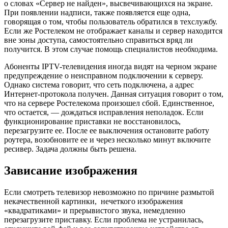
о словах «Сервер не найден», высвечивающихся на экране.
При появлении надписи, также появляется еще одна,
говорящая о том, чтобы пользователь обратился в техслужбу.
Если же Ростелеком не отображает каналы и сервер находится
вне зоны доступа, самостоятельно справиться вряд ли
получится. В этом случае помощь специалистов необходима.
Абоненты IPTV-телевидения иногда видят на черном экране
предупреждение о неисправном подключении к серверу.
Однако система говорит, что сеть подключена, а адрес
Интернет-протокола получен. Данная ситуация говорит о том,
что на сервере Ростелекома произошел сбой. Единственное,
что остается, — дождаться исправления неполадок. Если
функционирование приставки не восстановилось,
перезагрузите ее. После ее выключения остановите работу
роутера, возобновите ее и через несколько минут включите
ресивер. Задача должны быть решена.
Зависание изображения
Если смотреть телевизор невозможно по причине размытой
некачественной картинки, нечеткого изображения
«квадратиками» и прерывистого звука, немедленно
перезагрузите приставку. Если проблема не устранилась,