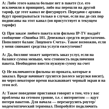
А: Либо этого канала больше нет в пакете (т.е. его
исключили в принципе), либо вы перешли на другой
тариф, где этот канал не фигурирует. Передачи с архива
будут проигрываться только в случае, если вы до сих пор
подписаны на этот канал (он присутствует в текущем
тарифе)
Q: При заказе любого пакета или фильма IP-TV выдаёт
сообщение «Ошибка 101. Денежных средств недостаточно.
Пополните баланс Лицевого Счета». Такое возможно, если
у меня снимают средства услуги ежесуточно?
A: Да, биллинг может запретить заказ услуг, если на
балансе сумма меньше, чем стоимость подключения
пакета. Необходимо внести нужную сумму на счет
Q: Не включаются фильмы из проката, которые я
заказал. Вроде начинает грузится (колесо загрузки висит),
но через некоторое время выскакивает черный экран и на
этом всё.
А: Такое поведение приставки говорит о том, что у вас
проблемы на сетевом уровне, т.е. с интернетом — идут
потери пакетов. Для начала — перезагрузить роутер/
модем/оптический теримнал. Попробуйте подключить