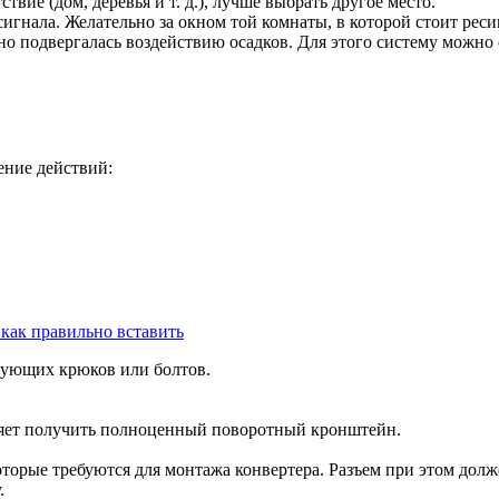
твие (дом, деревья и т. д.), лучше выбрать другое место.
игнала. Желательно за окном той комнаты, в которой стоит реси
ьно подвергалась воздействию осадков. Для этого систему можн
ение действий:
 как правильно вставить
вующих крюков или болтов.
оляет получить полноценный поворотный кронштейн.
торые требуются для монтажа конвертера. Разъем при этом долже
.