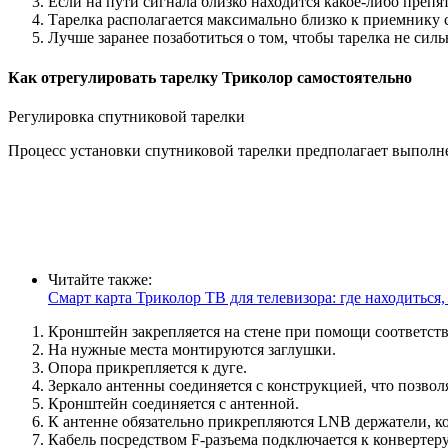
Если на пути сигнала близко находится какое-либо препятс
Тарелка располагается максимально близко к приемнику с
Лучше заранее позаботиться о том, чтобы тарелка не сил
Как отрегулировать тарелку Триколор самостоятельно
Регулировка спутниковой тарелки
Процесс установки спутниковой тарелки предполагает выполн
Читайте также:
Смарт карта Триколор ТВ для телевизора: где находиться,
Кронштейн закрепляется на стене при помощи соответст
На нужные места монтируются заглушки.
Опора прикрепляется к дуге.
Зеркало антенны соединяется с конструкцией, что позв
Кронштейн соединяется с антенной.
К антенне обязательно прикрепляются LNB держатели, ко
Кабель посредством F-разъема подключается к конвертеру