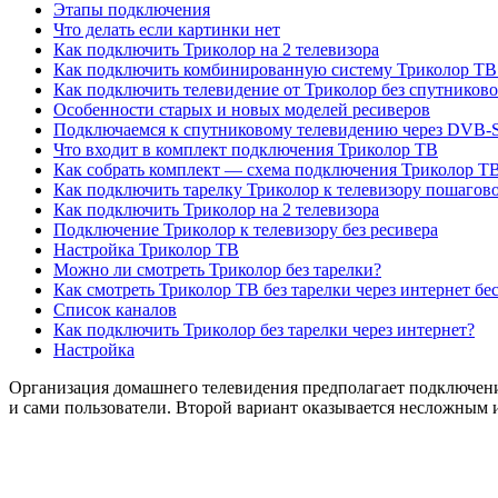
Этапы подключения
Что делать если картинки нет
Как подключить Триколор на 2 телевизора
Как подключить комбинированную систему Триколор ТВ
Как подключить телевидение от Триколор без спутниково
Особенности старых и новых моделей ресиверов
Подключаемся к спутниковому телевидению через DVB-
Что входит в комплект подключения Триколор ТВ
Как собрать комплект — схема подключения Триколор Т
Как подключить тарелку Триколор к телевизору пошагов
Как подключить Триколор на 2 телевизора
Подключение Триколор к телевизору без ресивера
Настройка Триколор ТВ
Можно ли смотреть Триколор без тарелки?
Как смотреть Триколор ТВ без тарелки через интернет бе
Список каналов
Как подключить Триколор без тарелки через интернет?
Настройка
Организация домашнего телевидения предполагает подключение
и сами пользователи. Второй вариант оказывается несложным 