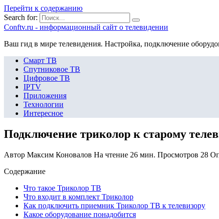
Перейти к содержанию
Search for:
Сonftv.ru - информационный сайт о телевидении
Ваш гид в мире телевидения. Настройка, подключение оборудо
Смарт ТВ
Спутниковое ТВ
Цифровое ТВ
IPTV
Приложения
Технологии
Интересное
Подключение триколор к старому телев
Автор
Максим Коновалов
На чтение
26 мин.
Просмотров
28
Оп
Содержание
Что такое Триколор ТВ
Что входит в комплект Триколор
Как подключить приемник Триколор ТВ к телевизору
Какое оборудование понадобится