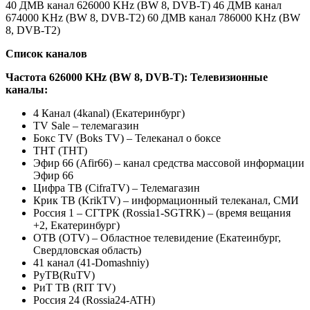
40 ДМВ канал 626000 KHz (BW 8, DVB-T)
46 ДМВ канал
674000 KHz (BW 8, DVB-T2)
60 ДМВ канал 786000 KHz (BW
8, DVB-T2)
Список каналов
Частота 626000 KHz (BW 8, DVB-T):
Телевизионные
каналы:
4 Канал (4kanal) (Екатеринбург)
TV Sale – телемагазин
Бокс TV (Boks TV) – Телеканал о боксе
ТНТ (THT)
Эфир 66 (Afir66) – канал средства массовой информации
Эфир 66
Цифра ТВ (CifraTV) – Телемагазин
Крик ТВ (KrikTV) – информационный телеканал, СМИ
Россия 1 – СГТРК (Rossia1-SGTRK) – (время вещания
+2, Екатеринбург)
ОТВ (OTV) – Областное телевидение (Екатеинбург,
Свердловская область)
41 канал (41-Domashniy)
РуТВ(RuTV)
РиТ ТВ (RIT TV)
Россия 24 (Rossia24-ATH)