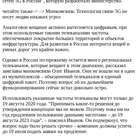
сетей 5G в России”, которую разработало министерство.
читайте также–> –> Минкомсвязь: Технология связи 5G не
несет людям никаких угроз
Аналоговое вещание активно вытесняется цифровым, при
этом используемые такими телеканалами частоты
обеспечивают покрытие больших территорий и объектов
инфраструктуры. Для развития в России интернета вещей и
умных дорог это крайне важно.
Однако в России по-прежнему остается много региональных
телеканалов, которые вещают в этом диапазоне, рассказал
замглавы минкомсвязи Олег Иванов. Они не вошли ни в один
из мультиплексов – объединений телеканалов в единый
цифровой пакет. Поэтому вопрос об их дальнейшем
функционировании сейчас встал довольно остро.
Использовать указанные частоты телеканалы могут только до
19 августа 2020 года. “Принимать какие-то решения до
утверждения концепции мы не можем. Поэтому пока им на
год продлеваем пользование данными частотами – до 19
августа 2021 года”, – пояснил Иванов. Он подчеркнул, что
вопрос надо было решать срочно – компании должны успеть
до 19 июля подать заявки на продление.