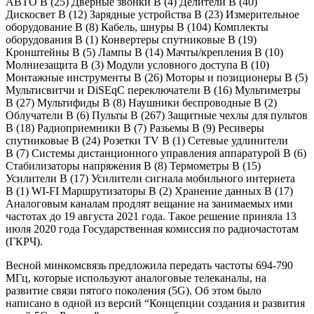
АВТО В
(25)
Дверные звонки В
(4)
Делители В
(40)
Дискосвет В
(12)
Зарядные устройства В
(23)
Измерительное
оборудование В
(8)
Кабель, шнуры В
(104)
Комплекты
оборудования В
(1)
Конвертеры спутниковые В
(19)
Кронштейны В
(5)
Лампы В
(14)
Мачты/крепления В
(10)
Молниезащита В
(3)
Модули условного доступа В
(10)
Монтажные инструменты В
(26)
Моторы и позиционеры В
(5)
Мультисвитчи и DiSEqC переключатели В
(16)
Мультиметры
В
(27)
Мультифиды В
(8)
Наушники беспроводные В
(2)
Облучатели В
(6)
Пульты В
(267)
Защитные чехлы для пультов
В
(18)
Радиоприемники В
(7)
Разьемы В
(9)
Ресиверы
спутниковые В
(24)
Розетки TV В
(1)
Сетевые удлинители
В
(7)
Системы дистанционного управления аппаратурой В
(6)
Стабилизаторы напряжения В
(8)
Термометры В
(15)
Усилители В
(17)
Усилители сигнала мобильного интернета
В
(1)
WI-FI Маршрутизаторы В
(2)
Хранение данных В
(17)
Аналоговым каналам продлят вещание на занимаемых ими
частотах до 19 августа 2021 года. Такое решение приняла 13
июля 2020 года Государственная комиссия по радиочастотам
(ГКРЧ).
Весной минкомсвязь предложила передать частоты 694-790
МГц, которые используют аналоговые телеканалы, на
развитие связи пятого поколения (5G). Об этом было
написано в одной из версий “Концепции создания и развития