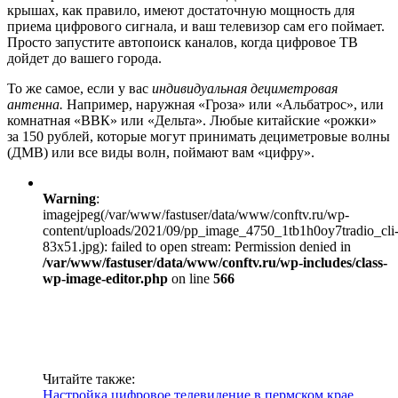
крышах, как правило, имеют достаточную мощность для
приема цифрового сигнала, и ваш телевизор сам его поймает.
Просто запустите автопоиск каналов, когда цифровое ТВ
дойдет до вашего города.
То же самое, если у вас
индивидуальная дециметровая
антенна.
Например, наружная «Гроза» или «Альбатрос», или
комнатная «ВВК» или «Дельта». Любые китайские «рожки»
за 150 рублей, которые могут принимать дециметровые волны
(ДМВ) или все виды волн, поймают вам «цифру».
Warning
:
imagejpeg(/var/www/fastuser/data/www/conftv.ru/wp-
content/uploads/2021/09/pp_image_4750_1tb1h0oy7tradio_cli
83x51.jpg): failed to open stream: Permission denied in
/var/www/fastuser/data/www/conftv.ru/wp-includes/class-
wp-image-editor.php
on line
566
Читайте также:
Настройка цифровое телевидение в пермском крае