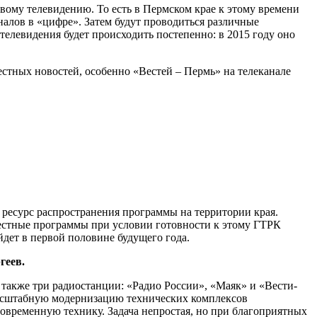
овому телевидению. То есть в Пермском крае к этому времени
налов в «цифре». Затем будут проводиться различные
елевидения будет происходить постепенно: в 2015 году оно
естных новостей, особенно «Вестей – Пермь» на телеканале
 ресурс распространения программы на территории края.
 местные программы при условии готовности к этому ГТРК
йдет в первой половине будущего года.
геев.
ы также три радиостанции: «Радио России», «Маяк» и «Вести-
масштабную модернизацию технических комплексов
современную технику. Задача непростая, но при благоприятных