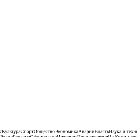
нсКультураСпортОбществоЭкономикаАварииВластьНаука и тех
РадиоРекламаОфициальноИнтернетПроисшествияНа Коми-пер