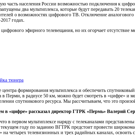
льшую часть населения России возможностью подключения к цифр
запущены два мультиплекса, которые будут передавать 20 телека
телей о возможностях цифрового ТВ. Отключение аналогового т
–2017 годах.
а цифрового эфирного телевещания, но их огорчает отсутствие м
ойка тюнера
ие центра формирования мультиплекса и обеспечить спутниковый
а в Перми, в радиусе 50 км, можно будет смотреть в «цифре» и
елении спутникового ресурса. Мы рассчитываем, что это произо
ем в «цифре» рассказал директор ГТРК «Пермь» Валерий Сер
, что в первом мультиплексе наряду с телеканалами представлен
 в текущем году по заданию ВГТРК предстоит провести широко
» на четырех телевизионных и трех радийных каналах, освоить 