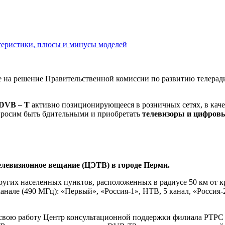
ктеристики, плюсы и минусы моделей
е на решение Правительственной комиссии по развитию телерад
DVB
–
T
активно позиционирующееся в розничных сетях, в каче
просим быть бдительными и приобретать
телевизоры и цифров
телевизионное вещание (ЦЭТВ) в городе Перми.
угих населенных пунктов, расположенных в радиусе 50 км от кр
канале (490 МГц): «Первый», «Россия-1», НТВ, 5 канал, «Россия-
чнет свою работу Центр консультационной поддержки филиала Р