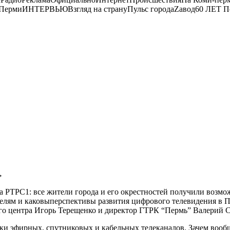
в ПермиИНТЕРВЬЮВзгляд на странуПульс городаZавод60 ЛЕТ П
→
а РТРС1: все жители города и его окрестностей получили возм
телям и каковыперспективы развития цифрового телевидения в П
о центра Игорь Терещенко и директор ГТРК “Пермь” Валерий С
тки эфирных, спутниковых и кабельных телеканалов. Зачем вооб