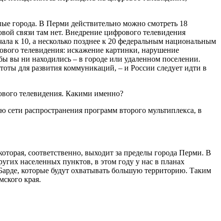
ные города. В Перми действительно можно смотреть 18
овой связи там нет. Внедрение цифрового телевидения
чала к 10, а несколько позднее к 20 федеральным национальным
огового телевидения: искажение картинки, нарушение
 бы вы ни находились – в городе или удаленном поселении.
оты для развития коммуникаций, – и России следует идти в
ового телевидения. Какими именно?
ию сети распространения программ второго мультиплекса, в
оторая, соответственно, выходит за пределы города Перми. В
угих населенных пунктов, в этом году у нас в планах
 Барде, которые будут охватывать большую территорию. Таким
мского края.