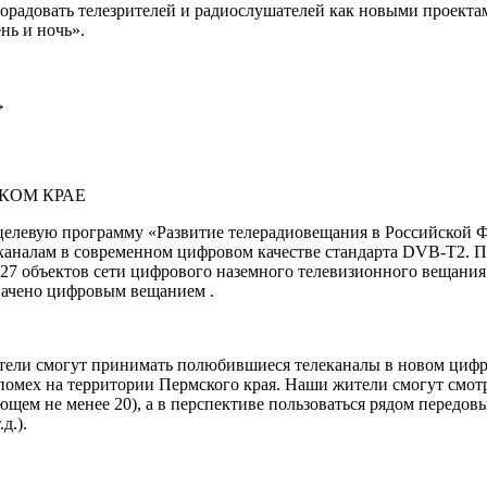
орадовать телезрителей и радиослушателей как новыми проектам
нь и ночь».
→
СКОМ КРАЕ
целевую программу «Развитие телерадиовещания в Российской Фе
еканалам в современном цифровом качестве стандарта DVB-T2. П
ю 27 объектов сети цифрового наземного телевизионного вещания
хвачено цифровым вещанием .
тели смогут принимать полюбившиеся телеканалы в новом цифр
помех на территории Пермского края. Наши жители смогут смот
ющем не менее 20), а в перспективе пользоваться рядом передов
д.).