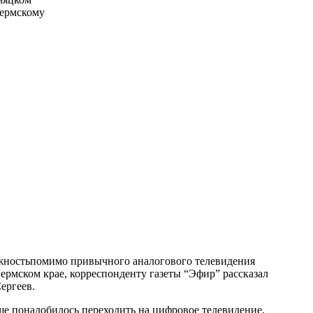
ермскому
ожностьпомимо привычного аналогового телевидения
ермском крае, корреспонденту газеты “Эфир” рассказал
ергеев.
ще понадобилось переходить на цифровое телевидение,