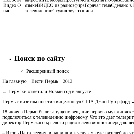
Видео О
языкеВИДЕО из радиоэфираГорячая темаСделано 
нас
телевидениюСтудия звукозаписи
Поиск по сайту
Расширенный поиск
На главную – Вести Пермь – 2013
← Пермяки отметили Новый год в августе
Пермь с визитом посетил вице-консул США Джон Рутерфорд 
18 июля в Перми было запущено вещание первого мультиплекс
подключиться к телевидению цифровому. Что это дает телезри
директор Пермского краевого радиотелевизионногопередающег
– Игорь Пантелеевич, в наши дни к услугам телезрителей деся