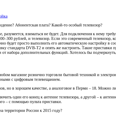
ойка
видение? Абонентская плата? Какой-то особый телевизор?
 разумеется, взиматься не будет. Для подключения к нему требу
 200–300 рублей, и телевизор. Если это современный телевизор
чно будет просто выполнить его автоматическую настройку в соо
ку стандарта DVB-T2 и опять же настроить. Такие приставки п
ти от набора дополнительных функций. Хотелось бы подчеркнуть
любом магазине рознично торговли бытовой техникой и электро
занными с цифровым телевещанием.
ов, но в хорошем качестве, а аналоговое в Перми – 18. Можно ли
лючить один его конец к антенне телевизора, а другой – к анте
ого – с помощью пульта приставки.
на территории России к 2015 году?