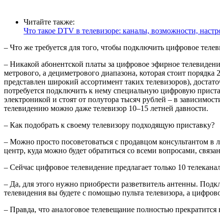
Читайте также:
Что такое DTV в телевизоре: каналы, возможности, настр
– Что же требуется для того, чтобы подключить цифровое теле
– Никакой абонентской платы за цифровое эфирное телевидение,
метрового, а дециметрового диапазона, которая стоит порядка
представлен широкий ассортимент таких телевизоров), достато
потребуется подключить к нему специальную цифровую пристав
электроникой и стоят от полутора тысяч рублей – в зависимос
телевидению можно даже телевизор 10–15 летней давности.
– Как подобрать к своему телевизору подходящую приставку?
– Можно просто посоветоваться с продавцом консультантом в 
центр, куда можно будет обратиться со всеми вопросами, свя
– Сейчас цифровое телевидение предлагает только 10 телеканал
– Да, для этого нужно приобрести разветвитель антенны. Подк
телевидения вы будете с помощью пульта телевизора, а цифров
– Правда, что аналоговое телевещание полностью прекратится 