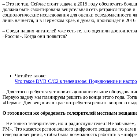
– Это не так. Сейчас стоит задача к 2015 году обеспечить бо
должна быть смонтирована вещательная сеть ретрансляторов и 
социологические исследования для оценки осведомленности жи
лишь начнется, и в Пермском крае, я думаю, произойдет в 2016
– Среди наших читателей уже есть те, кто оценили достоинств
«Россия». Когда они появятся?
Читайте также:
Что такое DVB-C/C2 в телевизоре: Подключение и настр
– Для этого требуется установить дополнительное оборудован
Первую задачу мы планируем решить до конца этого года. Тогд
«Пермь». Для вещания в крае потребуется решить вопрос о выд
О готовности же обрадовать телезрителей местным вещани
– Не только телезрителей, но и радиослушателей! Не забываем
FM». Что касается регионального цифрового вещания, то нам
телерадиовещания, чтобы была возможность работать в «цифре