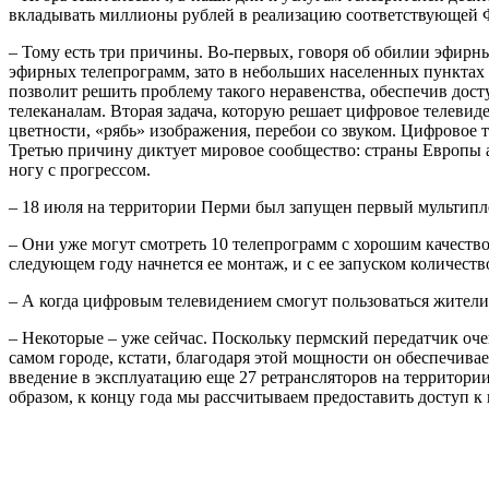
вкладывать миллионы рублей в реализацию соответствующей 
– Тому есть три причины. Во-первых, говоря об обилии эфирн
эфирных телепрограмм, зато в небольших населенных пунктах П
позволит решить проблему такого неравенства, обеспечив дост
телеканалам. Вторая задача, которую решает цифровое телевид
цветности, «рябь» изображения, перебои со звуком. Цифровое 
Третью причину диктует мировое сообщество: страны Европы а
ногу с прогрессом.
– 18 июля на территории Перми был запущен первый мультипл
– Они уже могут смотреть 10 телепрограмм с хорошим качество
следующем году начнется ее монтаж, и с ее запуском количеств
– А когда цифровым телевидением смогут пользоваться жители
– Некоторые – уже сейчас. Поскольку пермский передатчик оче
самом городе, кстати, благодаря этой мощности он обеспечива
введение в эксплуатацию еще 27 ретрансляторов на территории
образом, к концу года мы рассчитываем предоставить доступ 