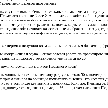
Федеральной целевой программы?
ых, спутниковых, кабельных телеканалов, мы имеем в виду круп
ермского края – не более 2. А операторов кабельной и спутник
уп телезрителям любого охваченного им населенного пункта сна
ение, – это устранение различных помех, характерных для анал
телевидение обеспечивает качественные изображение и звук, где
ктивно переходят на цифровое вещание, чтобы высвободить част
екс: пермяки получили возможность пользоваться благами цифр
м изображения и звука. Сейчас ведется работа по проектирован
о каналов цифрового телевидения увеличится до 20.
 других населенных пунктов Пермского края?
нь мощный, он охватывает зону радиусом около 50 километров, к
ет прием сигнала на обычную комнатную антенну. Что касается др
 края, в том числе крупных: в Березниках, Кунгуре, Кудымкаре,
к цифровому телевидению примерно 66 процентам населения Пер