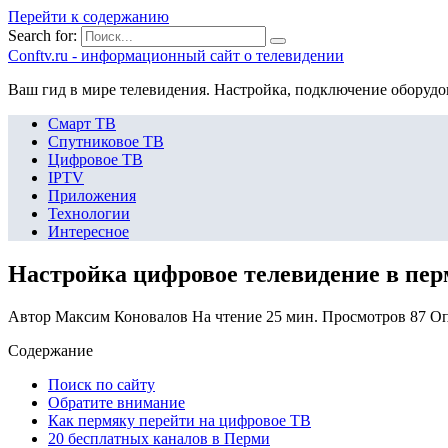
Перейти к содержанию
Search for:
Сonftv.ru - информационный сайт о телевидении
Ваш гид в мире телевидения. Настройка, подключение оборудо
Смарт ТВ
Спутниковое ТВ
Цифровое ТВ
IPTV
Приложения
Технологии
Интересное
Настройка цифровое телевидение в пер
Автор
Максим Коновалов
На чтение
25 мин.
Просмотров
87
Оп
Содержание
Поиск по сайту
Обратите внимание
Как пермяку перейти на цифровое ТВ
20 бесплатных каналов в Перми