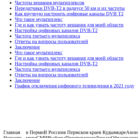
Частоты вещания мультиплексов
Передатчики DVB-T2 в радиусе 50 км и их частоты
Как вручную настроить цифровые каналы DVB T2
Что такое мультиплекс
Где и как узнать частоту вещания для моей области
Настройка цифровых каналов DVB-T2
Частота третьего мультиплекса
Ответы на вопросы пользователей
Заключение
Что такое мультиплекс
Где и как узнать частоту вещания для моей области
Настройка цифровых каналов DVB-T2
Частота третьего мультиплекса
Ответы на вопросы пользователей
Заключение
График отключения цифрового телевидения в 2021 году
Главная
в ПермиВ Россиив Пермском краев КудымкареАно
Новости
миреСМИВыборыПреступленияДеньгиОбразование