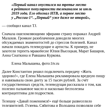
«Первый канал опустился на третье место
в рейтинге популярности телеканалов за июль
2019 года. Его обогнал НТВ, а первое место
у „России-1“. „Первый“ уже даже не второй»,
— сообщил канал TJ.
Сначала ошеломляющими эфирами страну поражал Андрей
Малахов. Громкие разоблачения доводили многих
обсуждаемых знаменитостей до стрессов болезней. Канал
начали покидать телеведущие и артисты. К примеру, не
захотели терпеть мракобесие Юлия Высоцкая, Марат Башаров,
Анна Снаткина и Равшана Куркова.
Елена Малышева, фото:1tv.ru
Далее Константин решил подключить передачу «Жить
здорово!», где Елена Малышева рекламировала вредную пищу
и навязывала свою диету за 15 тысяч рублей. За счёт
государственных средств, телеведущая рассказала о том, как
полезно пальмовое масло и насколько бесполезны
контрацептивы для подростков.
Телешоу «Давай поженимся!» ещё больше развеселило
телезрителей. Гузеева, Сябитова и Володина позволяли себе