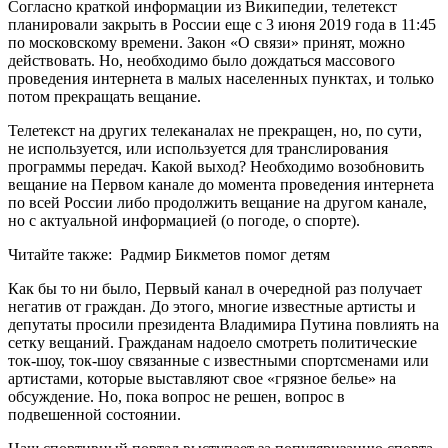
Согласно краткой информации из Википедии, телетекст
планировали закрыть в России еще с 3 июня 2019 года в 11:45
по московскому времени. Закон «О связи» принят, можно
действовать. Но, необходимо было дождаться массового
проведения интернета в малых населенных пунктах, и только
потом прекращать вещание.
Телетекст на других телеканалах не прекращен, но, по сути,
не используется, или используется для транслирования
программы передач. Какой выход? Необходимо возобновить
вещание на Первом канале до момента проведения интернета
по всей России либо продолжить вещание на другом канале,
но с актуальной информацией (о погоде, о спорте).
Читайте также:
Радмир Бикметов помог детям
Как бы то ни было, Первый канал в очередной раз получает
негатив от граждан. До этого, многие известные артисты и
депутаты просили президента Владимира Путина повлиять на
сетку вещаний. Гражданам надоело смотреть политические
ток-шоу, ток-шоу связанные с известными спортсменами или
артистами, которые выставляют свое «грязное белье» на
обсуждение. Но, пока вопрос не решен, вопрос в
подвешенной состоянии.