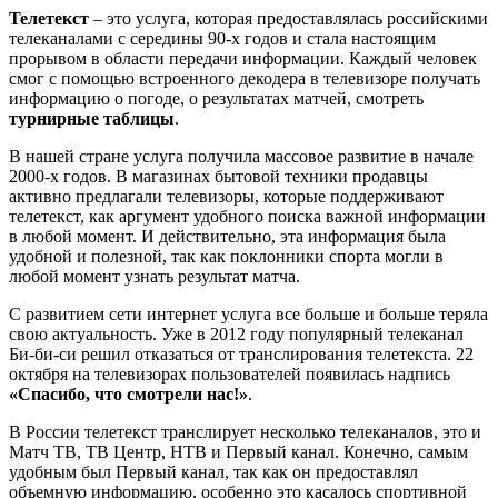
Телетекст
– это услуга, которая предоставлялась российскими
телеканалами с середины 90-х годов и стала настоящим
прорывом в области передачи информации. Каждый человек
смог с помощью встроенного декодера в телевизоре получать
информацию о погоде, о результатах матчей, смотреть
турнирные таблицы
.
В нашей стране услуга получила массовое развитие в начале
2000-х годов. В магазинах бытовой техники продавцы
активно предлагали телевизоры, которые поддерживают
телетекст, как аргумент удобного поиска важной информации
в любой момент. И действительно, эта информация была
удобной и полезной, так как поклонники спорта могли в
любой момент узнать результат матча.
С развитием сети интернет услуга все больше и больше теряла
свою актуальность. Уже в 2012 году популярный телеканал
Би-би-си решил отказаться от транслирования телетекста. 22
октября на телевизорах пользователей появилась надпись
«Спасибо, что смотрели нас!»
.
В России телетекст транслирует несколько телеканалов, это и
Матч ТВ, ТВ Центр, НТВ и Первый канал. Конечно, самым
удобным был Первый канал, так как он предоставлял
объемную информацию, особенно это касалось спортивной