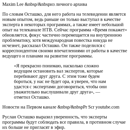
Maxim Lee
&nbsp/&nbsp
из личного архива
По словам Осташко, для него работа на телевидении является
новым опытом, ведь раньше он только выступал в качестве
эксперта в некоторых программах, а также имеет небольшой
опыт на телеканале НТВ. Сейчас программа «Время покажет»
обновляется, фокус частично перемещается на внутреннюю
проблематику, хотя международная повестка никуда не
исчезнет, рассказал Осташко. Он также поделился с
корреспондентом своими впечатлениями от работы в качестве
ведущего и планами на развитие программы.
«Я прекрасно понимаю, насколько сложно
ведущим остановить вал экспертов, которые
перебивают друг друга. С этим тоже будем
бороться, у нас не будет ора, я уверен, что нам
удастся с экспертами договориться, чтобы они
уважительно выслушивали друг друга», —
отметил Осташко.
Новости на Первом канале
&nbsp/&nbsp
Pr Scr youtube.com
Руслан Осташко выразил уверенность, что эксперты
программы будут соблюдать все правила, в противном случае
их больше не пригласят в эфир.