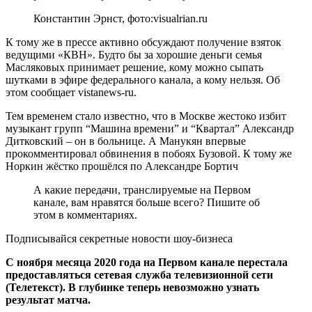
Константин Эрнст, фото:visualrian.ru
К тому же в прессе активно обсуждают получение взяток
ведущими «КВН». Будто бы за хорошие деньги семья
Масляковых принимает решение, кому можно сыпать
шутками в эфире федерального канала, а кому нельзя. Об
этом сообщает vistanews-ru.
Тем временем стало известно, что в Москве жестоко избит
музыкант групп “Машина времени” и “Квартал” Александр
Дитковский – он в больнице. А Манукян впервые
прокомментировал обвинения в побоях Бузовой. К тому же
Норкин жёстко прошёлся по Александре Бортич
А какие передачи, транслируемые на Первом
канале, вам нравятся больше всего? Пишите об
этом в комментариях.
Подписывайся секретные новости шоу-бизнеса
С ноября месяца 2020 года на Первом канале перестала
предоставляться сетевая служба телевизионной сети
(Телетекст). В глубинке теперь невозможно узнать
результат матча.