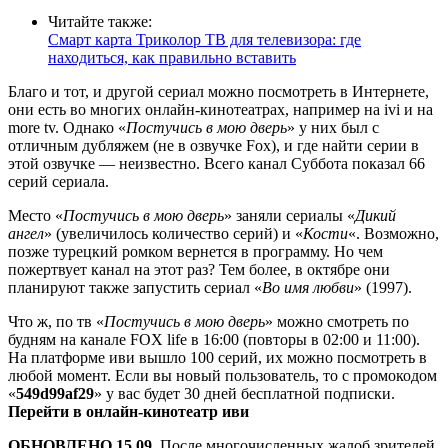
Читайте также:
Смарт карта Триколор ТВ для телевизора: где
находиться, как правильно вставить
Благо и тот, и другой сериал можно посмотреть в Интернете,
они есть во многих онлайн-кинотеатрах, например на ivi и на
more tv. Однако «
Постучись в мою дверь
» у них был с
отличным дубляжем (не в озвучке Fox), и где найти серии в
этой озвучке — неизвестно. Всего канал Суббота показал 66
серий сериала.
Место «
Постучись в мою дверь
» заняли сериалы «
Дикий
ангел
» (увеличилось количество серий) и «
Кости
«. Возможно,
позже турецкий ромком вернется в программу. Но чем
пожертвует канал на этот раз? Тем более, в октябре они
планируют также запустить сериал «
Во имя любви
» (1997).
Что ж, по тв «
Постучись в мою дверь
» можно смотреть по
будням на канале FOX life в 16:00 (повторы в 02:00 и 11:00).
На платформе иви вышло 100 серий, их можно посмотреть в
любой момент. Если вы новый пользователь, то с промокодом
«
549d99af29
» у вас будет 30 дней бесплатной подписки.
Перейти в онлайн-кинотеатр иви
ОБНОВЛЕНО 15.09.
После многочисленных жалоб зрителей