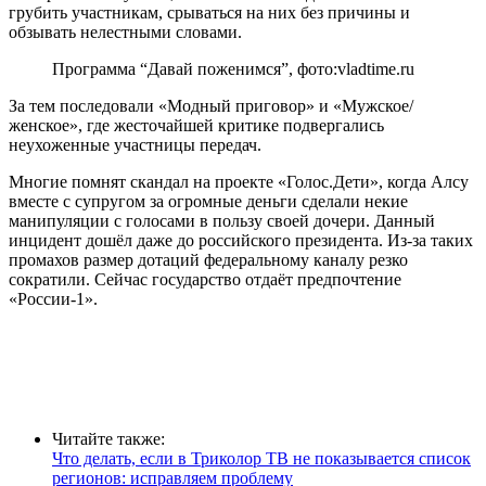
грубить участникам, срываться на них без причины и
обзывать нелестными словами.
Программа “Давай поженимся”, фото:vladtime.ru
За тем последовали «Модный приговор» и «Мужское/
женское», где жесточайшей критике подвергались
неухоженные участницы передач.
Многие помнят скандал на проекте «Голос.Дети», когда Алсу
вместе с супругом за огромные деньги сделали некие
манипуляции с голосами в пользу своей дочери. Данный
инцидент дошёл даже до российского президента. Из-за таких
промахов размер дотаций федеральному каналу резко
сократили. Сейчас государство отдаёт предпочтение
«России-1».
Читайте также:
Что делать, если в Триколор ТВ не показывается список
регионов: исправляем проблему