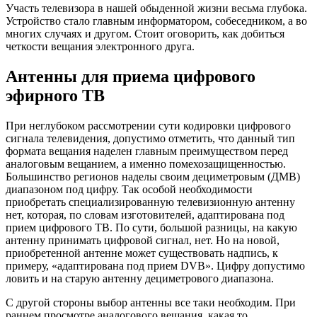
Участь телевизора в нашей обыденной жизни весьма глубока.
Устройство стало главным информатором, собеседником, а во
многих случаях и другом. Стоит оговорить, как добиться
четкости вещания электронного друга.
Антенны для приема цифрового
эфирного ТВ
При неглубоком рассмотрении сути кодировки цифрового
сигнала телевидения, допустимо отметить, что данный тип
формата вещания наделен главным преимуществом перед
аналоговым вещанием, а именно помехозащищенностью.
Большинство регионов наделы своим дециметровым (ДМВ)
диапазоном под цифру. Так особой необходимости
приобретать специализированную телевизионную антенну
нет, которая, по словам изготовителей, адаптирована под
прием цифрового ТВ. По сути, большой разницы, на какую
антенну принимать цифровой сигнал, нет. Но на новой,
приобретенной антенне может существовать надпись, к
примеру, «адаптирована под прием DVB». Цифру допустимо
ловить и на старую антенну дециметрового диапазона.
С другой стороны выбор антенны все таки необходим. При
раннем просмотре аналогового вещания, какая то