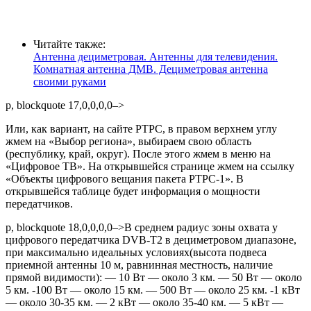
Читайте также:
Антенна дециметровая. Антенны для телевидения.
Комнатная антенна ДМВ. Дециметровая антенна
своими руками
p, blockquote 17,0,0,0,0–>
Или, как вариант, на сайте
РТРС
, в правом верхнем углу
жмем на «Выбор региона», выбираем свою область
(республику, край, округ). После этого жмем в меню на
«Цифровое ТВ». На открывшейся странице жмем на ссылку
«Объекты цифрового вещания пакета РТРС-1». В
открывшейся таблице будет информация о мощности
передатчиков.
p, blockquote 18,0,0,0,0–>В среднем радиус зоны охвата у
цифрового передатчика DVB-T2 в дециметровом диапазоне,
при максимально идеальных условиях(высота подвеса
приемной антенны 10 м, равнинная местность, наличие
прямой видимости): — 10 Вт — около 3 км. — 50 Вт — около
5 км. -100 Вт — около 15 км. — 500 Вт — около 25 км. -1 кВт
— около 30-35 км. — 2 кВт — около 35-40 км. — 5 кВт —