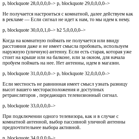
p, blockquote 28,0,0,0,0–> p, blockquote 29,0,0,0,0–>
Не получается настроиться с комнатной, далее действуем как
в рекламе — Если сигнал не идет к нам, то мы идем к нему.
p, blockquote 30,0,0,1,0–> h2 5,0,0,0,0–>
Когда на комнатную поймать не получается или ввиду
расстояния даже и не имеет смысла пробовать, используем
наружную (уличную) антенну. Если есть старая, которая уже
стоит на крыше или на балконе, или за окном, для начала
пробуем поймать на нее. Нет антенны, идем в магазин.
p, blockquote 31,0,0,0,0–> p, blockquote 32,0,0,0,0–>
Если местность не равнинная имеет смысл узнать разницу
высот вашего месторасположения и доступных
ретрансляторов , передающих телевизионный сигнал.
p, blockquote 33,0,0,0,0–>
При подключении одного телевизора, как и в случае с
комнатной антенной, выбор пассивной уличной антенны
предпочтительнее выбора активной.
p, blockquote 34,0,0,0,0–>