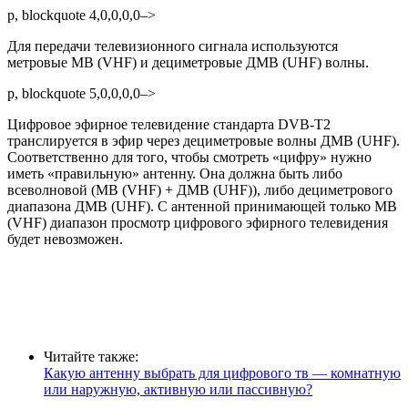
p, blockquote 4,0,0,0,0–>
Для передачи телевизионного сигнала используются
метровые МВ (VHF) и дециметровые ДМВ (UHF) волны.
p, blockquote 5,0,0,0,0–>
Цифровое эфирное телевидение стандарта DVB-T2
транслируется в эфир через дециметровые волны ДМВ (UHF).
Соответственно для того, чтобы смотреть «цифру» нужно
иметь «правильную» антенну. Она должна быть либо
всеволновой (МВ (VHF) + ДМВ (UHF)), либо дециметрового
диапазона ДМВ (UHF). С антенной принимающей только МВ
(VHF) диапазон просмотр цифрового эфирного телевидения
будет невозможен.
Читайте также:
Какую антенну выбрать для цифрового тв — комнатную
или наружную, активную или пассивную?