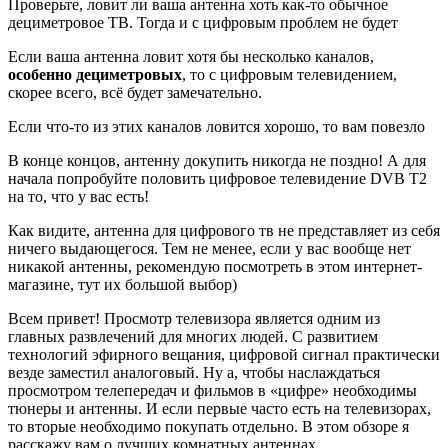
Проверьте, ловит ли ваша антенна хоть как-то обычное
дециметровое ТВ. Тогда и с цифровым проблем не будет
Если ваша антенна ловит хотя бы несколько каналов,
особенно дециметровых
, то с цифровым телевидением,
скорее всего, всё будет замечательно.
Если что-то из этих каналов ловится хорошо, то вам повезло
В конце концов, антенну докупить никогда не поздно! А для
начала попробуйте половить цифровое телевидение DVB T2
на то, что у вас есть!
Как видите, антенна для цифрового тв не представляет из себя
ничего выдающегося. Тем не менее, если у вас вообще нет
никакой антенны, рекомендую посмотреть в этом интернет-
магазине, тут их большой выбор)
Всем привет! Просмотр телевизора является одним из
главных развлечений для многих людей. С развитием
технологий эфирного вещания, цифровой сигнал практически
везде заместил аналоговый. Ну а, чтобы наслаждаться
просмотром телепередач и фильмов в «цифре» необходимы
тюнеры и антенны. И если первые часто есть на телевизорах,
то вторые необходимо покупать отдельно. В этом обзоре я
расскажу вам о лучших комнатных антеннах,