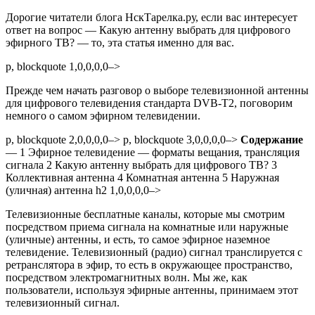
Дорогие читатели блога НскТарелка.ру, если вас интересует
ответ на вопрос — Какую антенну выбрать для цифрового
эфирного ТВ? — то, эта статья именно для вас.
p, blockquote 1,0,0,0,0–>
Прежде чем начать разговор о выборе телевизионной антенны
для цифрового телевидения стандарта DVB-T2, поговорим
немного о самом эфирном телевидении.
p, blockquote 2,0,0,0,0–> p, blockquote 3,0,0,0,0–>
Содержание
—
1
Эфирное телевидение — форматы вещания, трансляция
сигнала
2
Какую антенну выбрать для цифрового ТВ?
3
Коллективная антенна
4
Комнатная антенна
5
Наружная
(уличная) антенна
h2 1,0,0,0,0–>
Телевизионные бесплатные каналы, которые мы смотрим
посредством приема сигнала на комнатные или наружные
(уличные) антенны, и есть, то самое эфирное наземное
телевидение. Телевизионный (радио) сигнал транслируется с
ретранслятора в эфир, то есть в окружающее пространство,
посредством электромагнитных волн. Мы же, как
пользователи, используя эфирные антенны, принимаем этот
телевизионный сигнал.