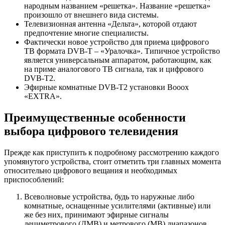
народным названием «решетка». Название «решетка»
произошло от внешнего вида системы.
Телевизионная антенна «Дельта», которой отдают
предпочтение многие специалисты.
Фактически новое устройство для приема цифрового
ТВ формата DVB-Т – «Уралочка». Типичное устройство
является универсальным аппаратом, работающим, как
на приме аналогового ТВ сигнала, так и цифрового
DVB-Т2.
Эфирные комнатные DVB-Т2 установки Booox
«EXTRA».
Преимущественные особенности
выбора цифрового телевидения
Прежде как приступить к подробному рассмотрению каждого
упомянутого устройства, стоит отметить три главных момента
относительно цифрового вещания и необходимых
приспособлений:
Всеволновые устройства, будь то наружные либо
комнатные, оснащенные усилителями (активные) или
же без них, принимают эфирные сигналы
дециметрового (ДМВ) и метрового (МВ) диапазонов.