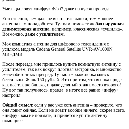
Умельцы ловят «цифру» dvb t2 даже на кусок провода
Естественно, чем дальше вы от телевышки, тем мощнее
антенна вам понадобится. Тут вам поможет любая
наружная
дециметровая антенна
, например, классическая «сушилка».
Возможно,
даже с усилителем
.
Моя комнатная антенна для цифрового телевидения с
усилком, модель Cadena General Satellite UVR-AV1000N
МВ+ДМВ
После переезда мне пришлось купить комнатную антенну с
усилителем, так как вокруг плотная застройка, и множество
железобетонных преград. Тут мои «рожки» оказались
бессильны.
Жаль 150 рублей.
Это при том, что вышка вроде
как всё так же близко, и даже девятый этаж вместо второго!
Ну вот так получилось, правда, в итоге всё равно «цифру»
настроил.
Общий смысл
: если у вас уже есть антенна – проверьте, что
она ловит сейчас. Если не ловит вообще ничего, скорее всего,
«цифру» вам не поймать, и придется купить антенну
помощнее.