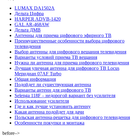
LUMAX DA1502A
Дельта Цифра
HARPER ADVB-1420
GAL AR-468AW
Дельта ДМВ
Антенны для приема цифрового эфирного ТВ
Преимущественные особенности выбора цифрового
телевидения
Выбор антенны для цифрового вещания телевидения
Варианты условий приема ТВ вещания
Нужна ли антенна для приема цифрового телевидения
Лучшая уличная антенна для цифрового ТВ Locus
Меридиан 07AF Turbo
Общая информация
Подойдет ли существующая антенна
Варианты антенн для цифрового ТВ
Selenga 118F – недорогой вариант без усилителя
Использование усилителя
Где и как лучше установить антенну
Какая антенна подойдет для дачи
Польская антенна-решетка для цифрового телевидения
Особенности покупки и монтажа
before–>