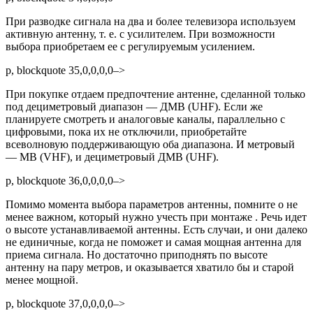
При разводке сигнала на два и более телевизора используем
активную антенну, т. е. с усилителем. При возможности
выбора приобретаем ее с регулируемым усилением.
p, blockquote 35,0,0,0,0–>
При покупке отдаем предпочтение антенне, сделанной только
под дециметровый диапазон — ДМВ (UHF). Если же
планируете смотреть и аналоговые каналы, параллельно с
цифровыми, пока их не отключили, приобретайте
всеволновую поддерживающую оба диапазона. И метровый
— МВ (VHF), и дециметровый ДМВ (UHF).
p, blockquote 36,0,0,0,0–>
Помимо момента выбора параметров антенны, помните о не
менее важном, который нужно учесть при монтаже . Речь идет
о высоте устанавливаемой антенны. Есть случаи, и они далеко
не единичные, когда не поможет и самая мощная антенна для
приема сигнала. Но достаточно приподнять по высоте
антенну на пару метров, и оказывается хватило бы и старой
менее мощной.
p, blockquote 37,0,0,0,0–>