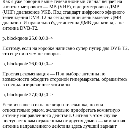
Как я уже говорил выше телевизионный сигнал вещает на
частотах метрового — МВ (VHF), и дециметрового ДМВ
(UHF) диапазонов УКВ. Под стандарт цифрового эфирного
телевидения DVB-T2 на сегодняшний день выделен ДМВ
диапазон. И правильно будет антенна ДМВ диапазона, а не
антенна DVB-T2.
p, blockquote 25,0,0,0,0–>
Поэтому, если на коробке написано супер-пупер для DVB-T2,
это еще ни о чем не говорит.
p, blockquote 26,0,0,0,0–>
Простая рекомендация — При выборе антенны по
возможности обходите стороной гипермаркеты, обращайтесь
в специализированные магазины.
p, blockquote 27,0,0,0,0–>
Если из вашего окна не видна телевышка, но она
относительно рядом, желательно приобретать комнатную
антенну направленного действия. Сигнал в этом случае
поступает к вам отраженным от других домов — комнатная
антенна направленного действия здесь лучший вариант.