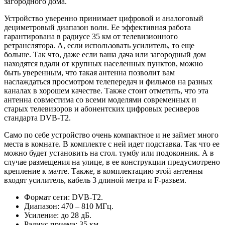
загородного дома.
Устройство уверенно принимает цифровой и аналоговый
дециметровый диапазон волн. Ее эффективная работа
гарантирована в радиусе 35 км от телевизионного
ретранслятора. А, если использовать усилитель, то еще
больше. Так что, даже если ваша дача или загородный дом
находятся вдали от крупных населенных пунктов, можно
быть уверенным, что такая антенна позволит вам
наслаждаться просмотром телепередач и фильмов на разных
каналах в хорошем качестве. Также стоит отметить, что эта
антенна совместима со всеми моделями современных и
старых телевизоров и абонентских цифровых ресиверов
стандарта DVB-T2.
Само по себе устройство очень компактное и не займет много
места в комнате. В комплекте с ней идет подставка. Так что ее
можно будет установить на стол. тумбу или подоконник. А в
случае размещения на улице, в ее конструкции предусмотрено
крепление к мачте. Также, в комплектацию этой антенны
входят усилитель, кабель 3 длиной метра и F-разъем.
Формат сети: DVB-T2.
Диапазон: 470 – 810 МГц.
Усиление: до 28 дБ.
Радиус приема: 35 км.