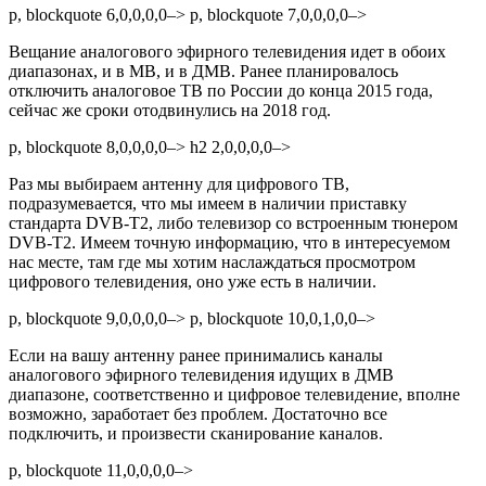
p, blockquote 6,0,0,0,0–> p, blockquote 7,0,0,0,0–>
Вещание аналогового эфирного телевидения идет в обоих
диапазонах, и в МВ, и в ДМВ. Ранее планировалось
отключить аналоговое ТВ по России до конца 2015 года,
сейчас же сроки отодвинулись на 2018 год.
p, blockquote 8,0,0,0,0–> h2 2,0,0,0,0–>
Раз мы выбираем антенну для цифрового ТВ,
подразумевается, что мы имеем в наличии приставку
стандарта DVB-T2, либо телевизор со встроенным тюнером
DVB-T2. Имеем точную информацию, что в интересуемом
нас месте, там где мы хотим наслаждаться просмотром
цифрового телевидения, оно уже есть в наличии.
p, blockquote 9,0,0,0,0–> p, blockquote 10,0,1,0,0–>
Если на вашу антенну ранее принимались каналы
аналогового эфирного телевидения идущих в ДМВ
диапазоне, соответственно и цифровое телевидение, вполне
возможно, заработает без проблем. Достаточно все
подключить, и произвести сканирование каналов.
p, blockquote 11,0,0,0,0–>