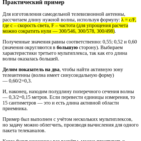
Практический пример
Для изготовления самодельной телевизионной антенны,
рассчитаем длину нужной волны, используя формулу:
λ = c/F,
где c – скорость света, F – частота (для упрощения расчета
можно сократить нули — 300/546, 300/578, 300/498)
.
Полученные значения равны соответственно: 0,55; 0,52 и 0,60
(значения округляются в
большую
сторону). Выбираем
характеристики третьего мультиплекса, так как его длина
волны оказалась большей.
Делим показатель на два
, чтобы найти активную зону
телеантенны (волна имеет синусоидальную форму)
— 0,60/2=0,3.
И, наконец, находим полудлину поперечного сечения волны
— 0,3/2=0,15 метров. Если перевести единицы измерения, то
15 сантиметров — это и есть длина активной области
приемника.
Пример был выполнен с учётом нескольких мультиплексов,
но задачу можно облегчить, производя вычисления для одного
пакета телеканалов.