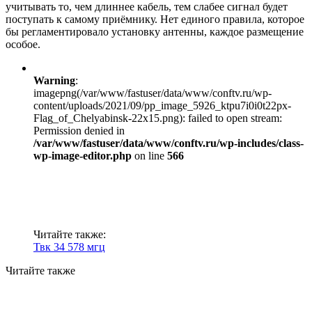
учитывать то, чем длиннее кабель, тем слабее сигнал будет
поступать к самому приёмнику. Нет единого правила, которое
бы регламентировало установку антенны, каждое размещение
особое.
Warning
:
imagepng(/var/www/fastuser/data/www/conftv.ru/wp-
content/uploads/2021/09/pp_image_5926_ktpu7i0i0t22px-
Flag_of_Chelyabinsk-22x15.png): failed to open stream:
Permission denied in
/var/www/fastuser/data/www/conftv.ru/wp-includes/class-
wp-image-editor.php
on line
566
Читайте также:
Твк 34 578 мгц
Читайте также