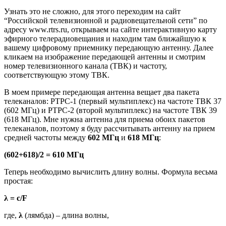
Узнать это не сложно, для этого переходим на сайт
“Российской телевизионной и радиовещательной сети” по
адресу www.rtrs.ru, открываем на сайте интерактивную карту
эфирного телерадиовещания и находим там ближайшую к
вашему цифровому приемнику передающую антенну. Далее
кликаем на изображение передающей антенны и смотрим
номер телевизионного канала (ТВК) и частоту,
соответствующую этому ТВК.
В моем примере передающая антенна вещает два пакета
телеканалов: РТРС-1 (первый мультиплекс) на частоте ТВК 37
(602 МГц) и РТРС-2 (второй мультиплекс) на частоте ТВК 39
(618 МГц). Мне нужна антенна для приема обоих пакетов
телеканалов, поэтому я буду рассчитывать антенну на прием
средней частоты между
602 МГц
и
618 МГц
:
(602+618)/2 = 610 МГц
Теперь необходимо вычислить длину волны. Формула весьма
простая:
λ = с/F
где,
λ
(лямбда) – длина волны,