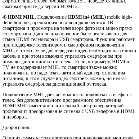
формате лишь стерео. Формат звука 5.1 передаётся лишь в
сжатом формате до версии HDMI 2.1.
4) HDMI MHL
. Подключение
HDMI in4 (MHL)
mobile high-
definition link, предназначено для подключения к ТВ.
смартфона и просмотра на телевизоре фото или видео прямо
со смартфона. Данное подключение было реализовано для
стыка HDMI телевизора и USB смартфона. Функция работает
при поддержке телевизором и смартфоном подключения
MHL, в этом случае для передачи видео необходим пассивный
кабель и при этом возможно управлять смартфоном при
помощи дистанционки от телека. Если, к примеру, HDMI в
TV не поддерживает MHL, то смартфон также можно
подключить, но надо юзать активный адаптер с внешним
питанием, в этом случае видео смотреть можно, но нельзя
управлять смартфоном дистанционкой от телека.
Подключение MHL даёт возможность подключать телефон к
телек. без дополнительного программного обеспечения.
HDMI MHL имеет дополнительный контроллер который
производит преобразование сигнала с USB телефона в HDMI
и наоборот.
Доброго дня.
Один из самых частых вопросов при подключении монитора