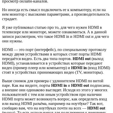
просмотр онлайн-каналов.
Но иногда есть смысл подключить ее к компьютеру, если на
нем монитор с высокими параметрами, а производительность
страдает.
Я уже публиковал статью про то, для чего нужен HDMI в
телевизоре или мониторе, можете ознакомиться. А в данной
записи рассмотрим, что такое HDMI in и HDMI out и для чего
они нужны.
HDMI — это порт (интерфейс), по специальному протоколу
между двумя устройствами в которых стоят порты HDMI
передаётся видео. Есть два типа портов.
HDMI out
(выход
HDMI), устанавливается в устройствах которые передают
видео (пример плеер или компьютер) и
HDMI in
(вход HDMI)
стоят в устройствах принимающих видео (TV, мониторы).
Выше снимок для примера с удлинителем HDMI по витой
паре. Как вы видите, порты
HDMI in
и
HDMI out
подписаны,
а внешне они одинаково выглядят. Исходя из этого у многих
пользователей с тем или иным устройством при наличии
HDMI порта может возникнуть вопрос, как определить вход
или выход HDMI разъёма, например на ноутбуке? Так вот,
сообщаю вам, что на ноутбуках почти на всех —
HDMI out
(выход). То есть используется для подключения к внешнему