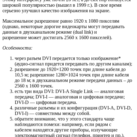
широкой популярностью (вышел в 1999 г.). В свое время
серьезно улучшил качество изображения на экране.
Максимальное разрешение равно 1920 х 1080 пикселям
(однако, некоторые дорогие видеокарты могут передавать
данные в двухканальном режиме
(dual link)
и
разрешение может достигать 2560 х 1600 пикселей).
Особенности:
через разъем DVI передается только изображение*
(аудио-сигнал придется передавать по другим каналам);
разрешение до 1920×1200 точек при длине кабеля до
10,5 м; разрешение 1280×1024 точек при длине кабеля
до 18 м; в двухканальном режиме передачи данных – до
2560 х 1600 точек.
есть три вида DVI: DVI-A Single Link — аналоговая
передача; DVI-I — аналоговая и цифровая передачи;
DVI-D — цифровая передача.
различные разъемы и их конфигурация (DVI-A, DVI-D,
DVI-I) — совместимы между собой.
обратите внимание, что у этого стандарта чаще
наблюдаются помехи: например, если рядом с
кабелем находятся другие приборы, излучающие
электромагнитный сигнал (телефон, принтер и пр.).