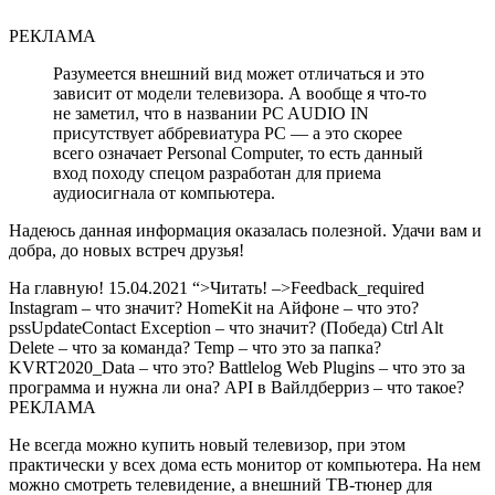
РЕКЛАМА
Разумеется внешний вид может отличаться и это
зависит от модели телевизора. А вообще я что-то
не заметил, что в названии PC AUDIO IN
присутствует аббревиатура PC — а это скорее
всего означает Personal Computer, то есть данный
вход походу спецом разработан для приема
аудиосигнала от компьютера.
Надеюсь данная информация оказалась полезной. Удачи вам и
добра, до новых встреч друзья!
На главную!
15.04.2021
“>
Читать!
–>Feedback_required
Instagram – что значит? HomeKit на Айфоне – что это?
pssUpdateContact Exception – что значит? (Победа) Ctrl Alt
Delete – что за команда? Temp – что это за папка?
KVRT2020_Data – что это? Battlelog Web Plugins – что это за
программа и нужна ли она? API в Вайлдберриз – что такое?
РЕКЛАМА
Не всегда можно купить новый телевизор, при этом
практически у всех дома есть монитор от компьютера. На нем
можно смотреть телевидение, а внешний ТВ-тюнер для