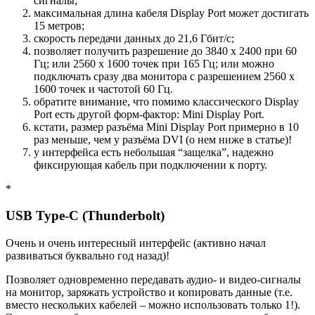
сигналы;
максимальная длина кабеля Display Port может достигать
15 метров;
скорость передачи данных до 21,6 Гбит/с;
позволяет получить разрешение до 3840 х 2400 при 60
Гц; или 2560 х 1600 точек при 165 Гц; или можно
подключать сразу два монитора с разрешением 2560 х
1600 точек и частотой 60 Гц.
обратите внимание, что помимо классического Display
Port есть другой форм-фактор: Mini Display Port.
кстати, размер разъёма Mini Display Port примерно в 10
раз меньше, чем у разъёма DVI
(о нем ниже в статье)
!
у интерфейса есть небольшая “защелка”, надежно
фиксирующая кабель при подключении к порту.
*
USB Type-С (Thunderbolt)
Очень и очень интересный интерфейс (активно начал
развиваться буквально год назад)!
Позволяет одновременно передавать аудио- и видео-сигналы
на монитор, заряжать устройство и копировать данные (т.е.
вместо нескольких кабелей – можно использовать только 1!).