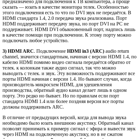
предназначено для подключения к ТВ компьютера, а проще
сказать — юзать в качестве монитора телек. Особенностью
этого подключения есть то что по DVI звук не передаётся. В
HDMI стандарта 1.4, 2.0 передача звука реализована. Порт
HDMI поддерживает передачу звука, но порт DVI на PC не
поддерживает. HDMI DVI обыкновенный порт, надпись лишь
в качестве помощи при подключении. К этому порту можно
подключать любое устройство.
3) HDMI ARC
. Подключение
HDMI in3 (ARC)
audio return
channel, значится стандартным, начиная с версии HDMI 1.4, по
кабелю HDMI помимо видео сигнала передаётся обратно от
телек. к колонкам также аудио сигнал, так что можно
выводить с телек. и звук. Эту возможность поддерживают все
порты HDMI начиная с версии 1.4. Но бывают случаи, когда
производитель микросхем HDMI, для удешевления
производства, обратный аудио канал делает лишь в одном
порту. Это редко но бывает. Но по правилам если порт
стандарта HDMI 1.4 или более поздняя версия все порты
должны поддерживать ARC.
В отличие от предыдущих версий, когда для вывода звука
необходимо было юзать внешнюю акустику. Обратный канал
позволят принимать к примеру сигнал с эфира и вывести звук
через HDMI на подключенную акустику, но в не сжатом