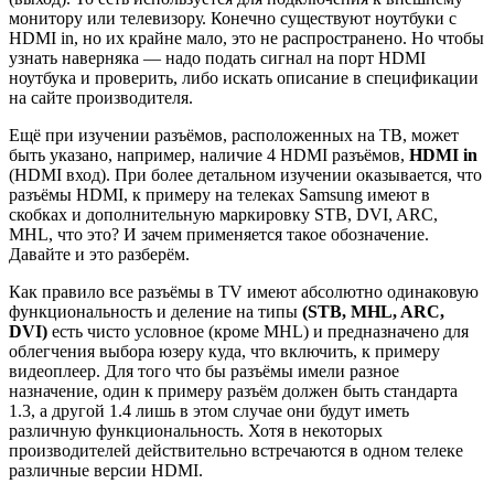
монитору или телевизору. Конечно существуют ноутбуки с
HDMI in, но их крайне мало, это не распространено. Но чтобы
узнать наверняка — надо подать сигнал на порт HDMI
ноутбука и проверить, либо искать описание в спецификации
на сайте производителя.
Ещё при изучении разъёмов, расположенных на ТВ, может
быть указано, например, наличие 4 HDMI разъёмов,
HDMI in
(HDMI вход). При более детальном изучении оказывается, что
разъёмы HDMI, к примеру на телеках Samsung имеют в
скобках и дополнительную маркировку STB, DVI, ARC,
MHL, что это? И зачем применяется такое обозначение.
Давайте и это разберём.
Как правило все разъёмы в TV имеют абсолютно одинаковую
функциональность и деление на типы
(STB, MHL, ARC,
DVI)
есть чисто условное (кроме MHL) и предназначено для
облегчения выбора юзеру куда, что включить, к примеру
видеоплеер. Для того что бы разъёмы имели разное
назначение, один к примеру разъём должен быть стандарта
1.3, а другой 1.4 лишь в этом случае они будут иметь
различную функциональность. Хотя в некоторых
производителей действительно встречаются в одном телеке
различные версии HDMI.