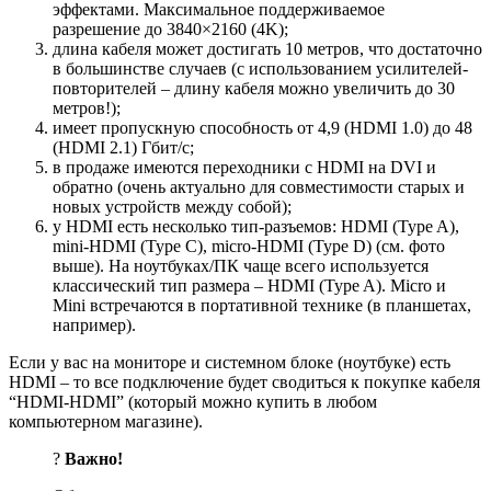
эффектами. Максимальное поддерживаемое
разрешение до 3840×2160 (4K);
длина кабеля может достигать 10 метров, что достаточно
в большинстве случаев (с использованием усилителей-
повторителей – длину кабеля можно увеличить до 30
метров!);
имеет пропускную способность от 4,9 (HDMI 1.0) до 48
(HDMI 2.1) Гбит/с;
в продаже имеются переходники с HDMI на DVI и
обратно (очень актуально для совместимости старых и
новых устройств между собой);
у HDMI есть несколько тип-разъемов: HDMI (Type A),
mini-HDMI (Type C), micro-HDMI (Type D) (см. фото
выше). На ноутбуках/ПК чаще всего используется
классический тип размера – HDMI (Type A). Micro и
Mini встречаются в портативной технике (в планшетах,
например).
Если у вас на мониторе и системном блоке (ноутбуке) есть
HDMI – то все подключение будет сводиться к покупке кабеля
“HDMI-HDMI” (который можно купить в любом
компьютерном магазине).
?
Важно!