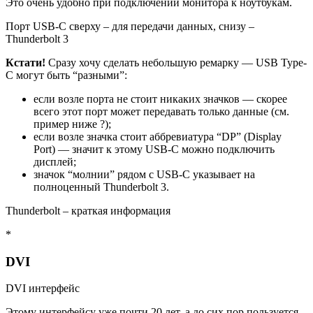
Это очень удобно при подключении монитора к ноутбукам.
Порт USB-C сверху – для передачи данных, снизу –
Thunderbolt 3
Кстати!
Сразу хочу сделать небольшую ремарку — USB Type-
С могут быть “разными”:
если возле порта не стоит никаких значков — скорее
всего этот порт может передавать только данные (см.
пример ниже ?);
если возле значка стоит аббревиатура “DP” (Display
Port) — значит к этому USB-C можно подключить
дисплей;
значок “молнии” рядом с USB-C указывает на
полноценный Thunderbolt 3.
Thunderbolt – краткая информация
*
DVI
DVI интерфейс
Этому интерфейсу уже почти 20 лет, а до сих пор пользуется