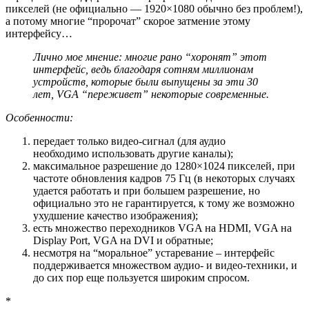
пикселей
(не официально — 1920×1080 обычно без проблем!)
,
а потому многие “пророчат” скорое затмение этому
интерфейсу…
Лично мое мнение
: многие рано “хоронят” этот
интерфейс, ведь благодаря сотням миллионам
устройств, которые были выпущены за эти 30
лет, VGA “переживет” некоторые современные.
Особенности:
передает только видео-сигнал (для аудио
необходимо использовать другие каналы);
максимальное разрешение до 1280×1024 пикселей, при
частоте обновления кадров 75 Гц (в некоторых случаях
удается работать и при большем разрешение, но
официально это не гарантируется, к тому же возможно
ухудшение качество изображения);
есть множество переходников VGA на HDMI, VGA на
Display Port, VGA на DVI и обратные;
несмотря на “моральное” устаревание – интерфейс
поддерживается множеством аудио- и видео-техники, и
до сих пор еще пользуется широким спросом.
*