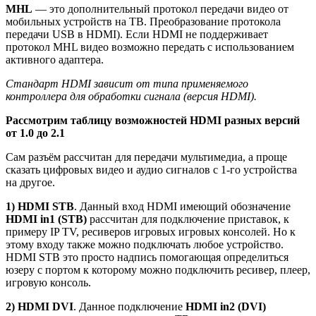
MHL
— это дополнительный протокол передачи видео от
мобильных устройств на ТВ. Преобразование протокола
передачи USB в HDMI). Если HDMI не поддерживает
протокол MHL видео возможно передать с использованием
активного адаптера.
Стандарт HDMI зависит от типа применяемого
контроллера для обработки сигнала (версия HDMI).
Рассмотрим таблицу возможностей HDMI разных версий
от 1.0 до 2.1
Сам разъём рассчитан для передачи мультимедиа, а проще
сказать цифровых видео и аудио сигналов с 1-го устройства
на другое.
1) HDMI STB
. Данный вход HDMI имеющий обозначение
HDMI in1 (STB)
рассчитан для подключение приставок, к
примеру IP TV, ресиверов игровых игровых консолей. Но к
этому входу также можно подключать любое устройство.
HDMI STB это просто надпись помогающая определиться
юзеру с портом к которому можно подключить ресивер, плеер,
игровую консоль.
2) HDMI DVI
. Данное подключение
HDMI in2 (DVI)