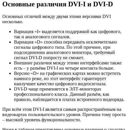
Основные различия DVI-I и DVI-D
Основных отличий между двумя этими версиями DVI
несколько.
Вариация «I» выделяется поддержкой как цифрового,
так и аналогового сигналов.
Вариация «D» способна передавать исключительно
сигналы цифрового типа. По этой причине, при
подсоединении аналогового монитора, требуемый
сигнал DVI-D попросту не сможет.
Внешние различия между этими интерфейсами также
есть – у разъёма DVI-I на четыре контакта больше.
Версию «D» на графических картах можно встретить
намного реже, но этот интерфейс гарантирует
наилучшее качество цифрового видеосигнала.
DVI-D чаще применяется в ЭЛТ-мониторах
профессионального класса. Данный разъём, как
правило, наблюдается в платах встроенного видеоряда.
При всём этом DVI-I является самым распространённым на
видеокартах пользовательского уровня. Причина тому проста
– высокий уровень функциональности.
Ниже в таблице представлены основные различия и сходства