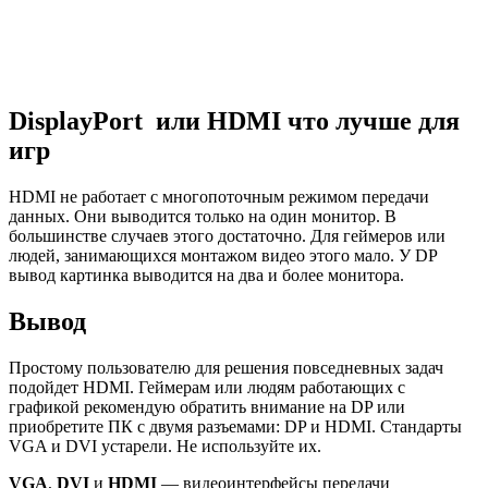
DisplayPort или HDMI что лучше для
игр
HDMI не работает с многопоточным режимом передачи
данных. Они выводится только на один монитор. В
большинстве случаев этого достаточно. Для геймеров или
людей, занимающихся монтажом видео этого мало. У DP
вывод картинка выводится на два и более монитора.
Вывод
Простому пользователю для решения повседневных задач
подойдет HDMI. Геймерам или людям работающих с
графикой рекомендую обратить внимание на DP или
приобретите ПК с двумя разъемами: DP и HDMI. Стандарты
VGA и DVI устарели. Не используйте их.
VGA
,
DVI
и
HDMI
— видеоинтерфейсы передачи