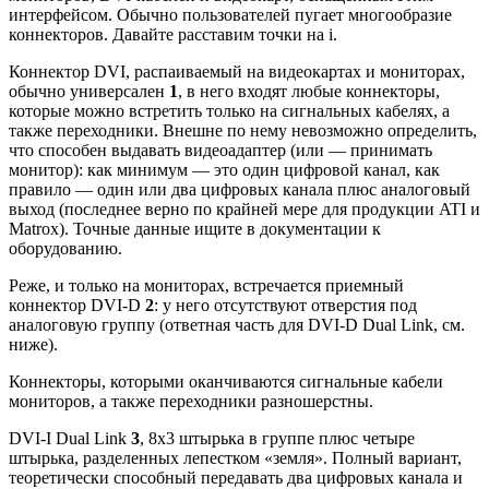
интерфейсом. Обычно пользователей пугает многообразие
коннекторов. Давайте расставим точки на i.
Коннектор DVI, распаиваемый на видеокартах и мониторах,
обычно универсален
1
, в него входят любые коннекторы,
которые можно встретить только на сигнальных кабелях, а
также переходники. Внешне по нему невозможно определить,
что способен выдавать видеоадаптер (или — принимать
монитор): как минимум — это один цифровой канал, как
правило — один или два цифровых канала плюс аналоговый
выход (последнее верно по крайней мере для продукции ATI и
Matrox). Точные данные ищите в документации к
оборудованию.
Реже, и только на мониторах, встречается приемный
коннектор DVI-D
2
: у него отсутствуют отверстия под
аналоговую группу (ответная часть для DVI-D Dual Link, см.
ниже).
Коннекторы, которыми оканчиваются сигнальные кабели
мониторов, а также переходники разношерстны.
DVI-I Dual Link
3
, 8х3 штырька в группе плюс четыре
штырька, разделенных лепестком «земля». Полный вариант,
теоретически способный передавать два цифровых канала и