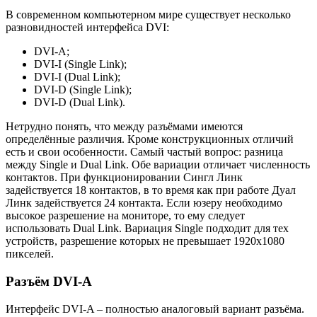
В современном компьютерном мире существует несколько
разновидностей интерфейса DVI:
DVI-A;
DVI-I (Single Link);
DVI-I (Dual Link);
DVI-D (Single Link);
DVI-D (Dual Link).
Нетрудно понять, что между разъёмами имеются
определённые различия. Кроме конструкционных отличий
есть и свои особенности. Самый частый вопрос: разница
между Single и Dual Link. Обе вариации отличает численность
контактов. При функционировании Сингл Линк
задействуется 18 контактов, в то время как при работе Дуал
Линк задействуется 24 контакта. Если юзеру необходимо
высокое разрешение на мониторе, то ему следует
использовать Dual Link. Вариация Single подходит для тех
устройств, разрешение которых не превышает 1920х1080
пикселей.
Разъём DVI-A
Интерфейс DVI-A – полностью аналоговый вариант разъёма.