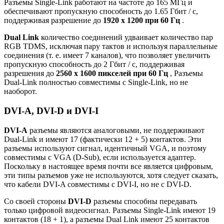
Разъемы Single-Link работают на частоте до 165 МГц и
обеспечивают пропускную способность до 1.65 Гбит / с,
поддерживая разрешение до
1920 x 1200 при 60 Гц
.
Dual Link
количество соединений удваивает количество пар
RGB TDMS, исключая пару тактов и используя параллельные
соединения (т. е. имеет 7 каналов), что позволяет увеличить
пропускную способность до 2 Гбит / с, поддерживая
разрешения до
2560 x 1600 пикселей при 60 Гц
, Разъемы
Dual-Link полностью совместимы с Single-Link, но не
наоборот.
DVI-A, DVI-D и DVI-I
DVI-A
разъемы являются аналоговыми, не поддерживают
Dual-Link и имеют 17 (фактически 12 + 5) контактов. Эти
разъемы используют сигнал, идентичный VGA, и поэтому
совместимы с VGA (D-Sub), если используется адаптер.
Поскольку в настоящее время почти все является цифровым,
эти типы разъемов уже не используются, хотя следует сказать,
что кабели DVI-A совместимы с DVI-I, но не с DVI-D.
Со своей стороны
DVI-D
разъемы способны передавать
только цифровой видеосигнал. Разъемы Single-Link имеют 19
контактов (18 + 1), а разъемы Dual Link имеют 25 контактов