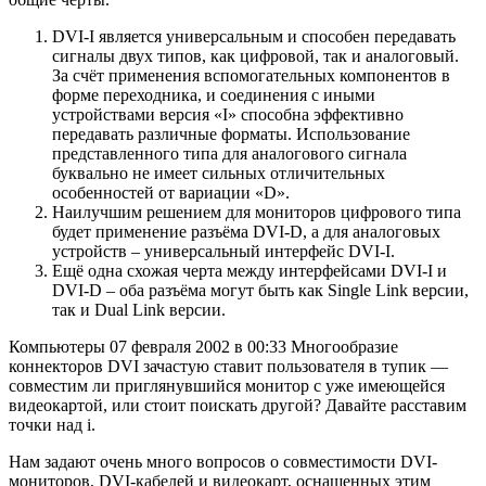
DVI-I является универсальным и способен передавать
сигналы двух типов, как цифровой, так и аналоговый.
За счёт применения вспомогательных компонентов в
форме переходника, и соединения с иными
устройствами версия «I» способна эффективно
передавать различные форматы. Использование
представленного типа для аналогового сигнала
буквально не имеет сильных отличительных
особенностей от вариации «D».
Наилучшим решением для мониторов цифрового типа
будет применение разъёма DVI-D, а для аналоговых
устройств – универсальный интерфейс DVI-I.
Ещё одна схожая черта между интерфейсами DVI-I и
DVI-D – оба разъёма могут быть как Single Link версии,
так и Dual Link версии.
Компьютеры 07 февраля 2002 в 00:33 Многообразие
коннекторов DVI зачастую ставит пользователя в тупик —
совместим ли приглянувшийся монитор с уже имеющейся
видеокартой, или стоит поискать другой? Давайте расставим
точки над i.
Нам задают очень много вопросов о совместимости DVI-
мониторов, DVI-кабелей и видеокарт, оснащенных этим