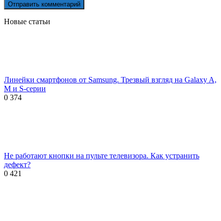
Новые статьи
Линейки смартфонов от Samsung. Трезвый взгляд на Galaxy A,
M и S-серии
0
374
Не работают кнопки на пульте телевизора. Как устранить
дефект?
0
421