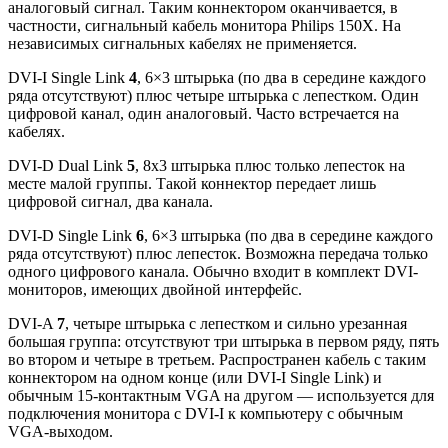
аналоговый сигнал. Таким коннектором оканчивается, в
частности, сигнальный кабель монитора Philips 150X. На
независимых сигнальных кабелях не применяется.
DVI-I Single Link
4
, 6×3 штырька (по два в середине каждого
ряда отсутствуют) плюс четыре штырька с лепестком. Один
цифровой канал, один аналоговый. Часто встречается на
кабелях.
DVI-D Dual Link
5
, 8х3 штырька плюс только лепесток на
месте малой группы. Такой коннектор передает лишь
цифровой сигнал, два канала.
DVI-D Single Link
6
, 6×3 штырька (по два в середине каждого
ряда отсутствуют) плюс лепесток. Возможна передача только
одного цифрового канала. Обычно входит в комплект DVI-
мониторов, имеющих двойной интерфейс.
DVI-A
7
, четыре штырька с лепестком и сильно урезанная
большая группа: отсутствуют три штырька в первом ряду, пять
во втором и четыре в третьем. Распространен кабель с таким
коннектором на одном конце (или DVI-I Single Link) и
обычным 15-контактным VGA на другом — используется для
подключения монитора с DVI-I к компьютеру с обычным
VGA-выходом.