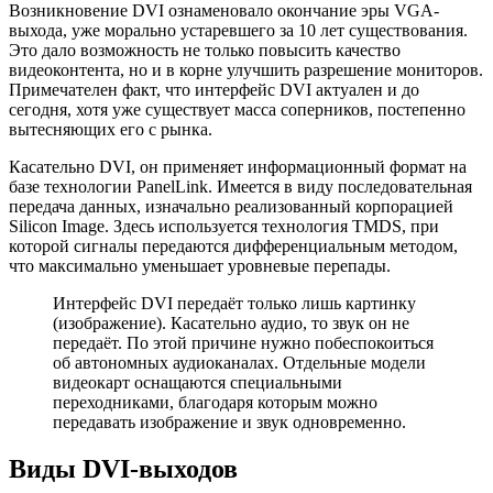
Возникновение DVI ознаменовало окончание эры VGA-
выхода, уже морально устаревшего за 10 лет существования.
Это дало возможность не только повысить качество
видеоконтента, но и в корне улучшить разрешение мониторов.
Примечателен факт, что интерфейс DVI актуален и до
сегодня, хотя уже существует масса соперников, постепенно
вытесняющих его с рынка.
Касательно DVI, он применяет информационный формат на
базе технологии PanelLink. Имеется в виду последовательная
передача данных, изначально реализованный корпорацией
Silicon Image. Здесь используется технология TMDS, при
которой сигналы передаются дифференциальным методом,
что максимально уменьшает уровневые перепады.
Интерфейс DVI передаёт только лишь картинку
(изображение). Касательно аудио, то звук он не
передаёт. По этой причине нужно побеспокоиться
об автономных аудиоканалах. Отдельные модели
видеокарт оснащаются специальными
переходниками, благодаря которым можно
передавать изображение и звук одновременно.
Виды DVI-выходов