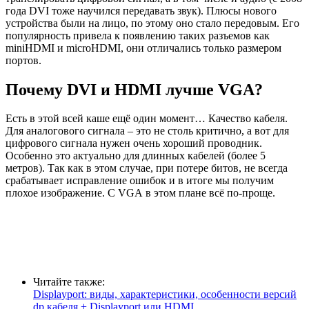
года DVI тоже научился передавать звук). Плюсы нового
устройства были на лицо, по этому оно стало передовым. Его
популярность привела к появлению таких разъемов как
miniHDMI и microHDMI, они отличались только размером
портов.
Почему DVI и HDMI лучше VGA?
Есть в этой всей каше ещё один момент… Качество кабеля.
Для аналогового сигнала – это не столь критично, а вот для
цифрового сигнала нужен очень хороший проводник.
Особенно это актуально для длинных кабелей (более 5
метров). Так как в этом случае, при потере битов, не всегда
срабатывает исправление ошибок и в итоге мы получим
плохое изображение. С VGА в этом плане всё по-проще.
Читайте также:
Displayport: виды, характеристики, особенности версий
dp кабеля + Displayport или HDMI