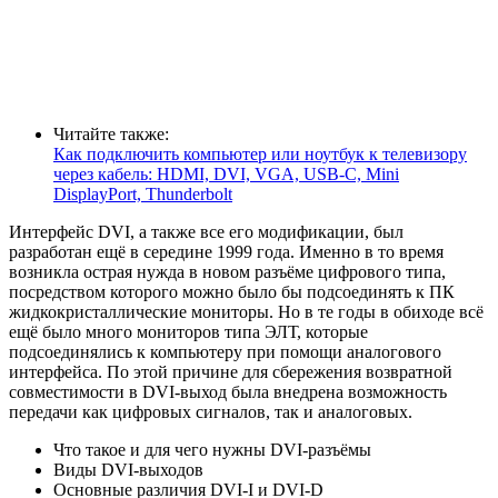
Читайте также:
Как подключить компьютер или ноутбук к телевизору
через кабель: HDMI, DVI, VGA, USB-C, Mini
DisplayPort, Thunderbolt
Интерфейс DVI, а также все его модификации, был
разработан ещё в середине 1999 года. Именно в то время
возникла острая нужда в новом разъёме цифрового типа,
посредством которого можно было бы подсоединять к ПК
жидкокристаллические мониторы. Но в те годы в обиходе всё
ещё было много мониторов типа ЭЛТ, которые
подсоединялись к компьютеру при помощи аналогового
интерфейса. По этой причине для сбережения возвратной
совместимости в DVI-выход была внедрена возможность
передачи как цифровых сигналов, так и аналоговых.
Что такое и для чего нужны DVI-разъёмы
Виды DVI-выходов
Основные различия DVI-I и DVI-D