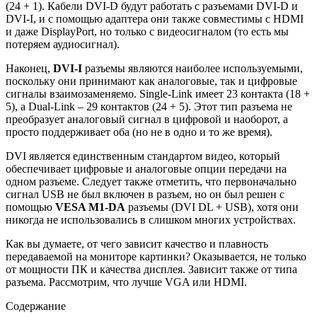
(24 + 1). Кабели DVI-D будут работать с разъемами DVI-D и
DVI-I, и с помощью адаптера они также совместимы с HDMI
и даже DisplayPort, но только с видеосигналом (то есть мы
потеряем аудиосигнал).
Наконец,
DVI-I
разъемы являются наиболее используемыми,
поскольку они принимают как аналоговые, так и цифровые
сигналы взаимозаменяемо. Single-Link имеет 23 контакта (18 +
5), а Dual-Link – 29 контактов (24 + 5). Этот тип разъема не
преобразует аналоговый сигнал в цифровой и наоборот, а
просто поддерживает оба (но не в одно и то же время).
DVI является единственным стандартом видео, который
обеспечивает цифровые и аналоговые опции передачи на
одном разъеме. Следует также отметить, что первоначально
сигнал USB не был включен в разъем, но он был решен с
помощью
VESA M1-DA
разъемы (DVI DL + USB), хотя они
никогда не использовались в слишком многих устройствах.
Как вы думаете, от чего зависит качество и плавность
передаваемой на мониторе картинки? Оказывается, не только
от мощности ПК и качества дисплея. Зависит также от типа
разъема. Рассмотрим, что лучше VGA или HDMI.
Содержание