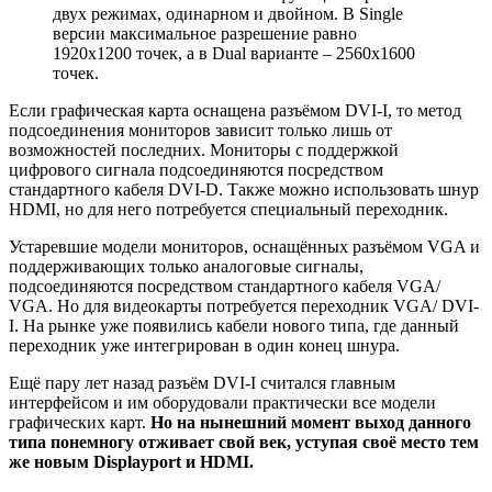
двух режимах, одинарном и двойном. В Single
версии максимальное разрешение равно
1920х1200 точек, а в Dual варианте – 2560х1600
точек.
Если графическая карта оснащена разъёмом DVI-I, то метод
подсоединения мониторов зависит только лишь от
возможностей последних. Мониторы с поддержкой
цифрового сигнала подсоединяются посредством
стандартного кабеля DVI-D. Также можно использовать шнур
HDMI, но для него потребуется специальный переходник.
Устаревшие модели мониторов, оснащённых разъёмом VGA и
поддерживающих только аналоговые сигналы,
подсоединяются посредством стандартного кабеля VGA/
VGA. Но для видеокарты потребуется переходник VGA/ DVI-
I. На рынке уже появились кабели нового типа, где данный
переходник уже интегрирован в один конец шнура.
Ещё пару лет назад разъём DVI-I считался главным
интерфейсом и им оборудовали практически все модели
графических карт.
Но на нынешний момент выход данного
типа понемногу отживает свой век, уступая своё место тем
же новым Displayport и HDMI.