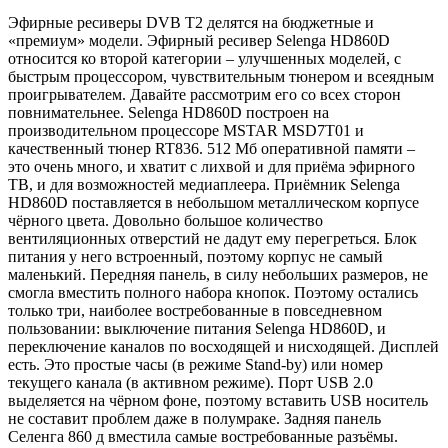
Эфирные ресиверы DVB T2 делятся на бюджетные и
«премиум» модели. Эфирный ресивер Selenga HD860D
относится ко второй категории – улучшенных моделей, с
быстрым процессором, чувствительным тюнером и всеядным
проигрывателем. Давайте рассмотрим его со всех сторон
повнимательнее. Selenga HD860D построен на
производительном процессоре MSTAR MSD7T01 и
качественный тюнер RT836. 512 Мб оперативной памяти –
это очень много, и хватит с лихвой и для приёма эфирного
ТВ, и для возможностей медиаплеера. Приёмник Selenga
HD860D поставляется в небольшом металлическом корпусе
чёрного цвета. Довольно большое количество
вентиляционных отверстий не дадут ему перегреться. Блок
питания у него встроенный, поэтому корпус не самый
маленький. Передняя панель, в силу небольших размеров, не
смогла вместить полного набора кнопок. Поэтому остались
только три, наиболее востребованные в повседневном
пользовании: выключение питания Selenga HD860D, и
переключение каналов по восходящей и нисходящей. Дисплей
есть. Это простые часы (в режиме Stand-by) или номер
текущего канала (в активном режиме). Порт USB 2.0
выделяется на чёрном фоне, поэтому вставить USB носитель
не составит проблем даже в полумраке. Задняя панель
Селенга 860 д вместила самые востребованные разъёмы.