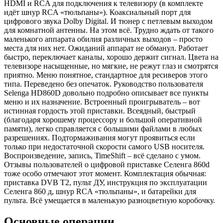
HDMI и RCA для подключения к телевизору (в комплекте
идёт шнур RCA «тюльпаны»). Коаксиальный порт для
цифрового звука Dolby Digital. И тюнер с петлевым выходом
для комнатной антенны. На этом всё. Трудно ждать от такого
маленького аппарата обилия различных выходов – просто
места для них нет. Ожиданий аппарат не обманул. Работает
быстро, переключает каналы, хорошо держит сигнал. Цвета на
телевизоре насыщенные, но мягкие, не режут глаз и смотрятся
приятно. Меню понятное, стандартное для ресиверов этого
типа. Переведено без опечаток. Руководство пользователя
Selenga HD860D довольно подробно описывает все пункты
меню и их назначение. Встроенный проигрыватель – вот
истинная гордость этой приставки. Всеядный, быстрый
(благодаря хорошему процессору и большой оперативной
памяти), легко справляется с большими файлами в любых
разрешениях. Подтормаживания могут проявиться если
только при недостаточной скорости самого USB носителя.
Воспроизведение, запись, TimeShift – всё сделано с умом.
Отзывы пользователей о цифровой приставке Селенга 860d
тоже особо отмечают этот момент. Комплектация обычная:
приставка DVB T2, пульт ДУ, инструкция по эксплуатации
Селенга 860 д, шнур RCA «тюльпаны», и батарейки для
пульта. Всё умещается в маленькую разноцветную коробочку.
Основные операции