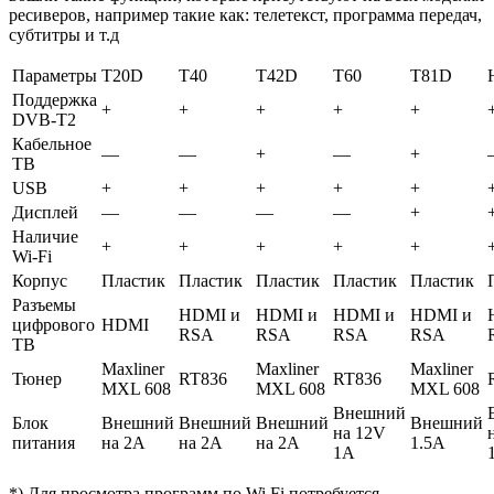
ресиверов, например такие как: телетекст, программа передач,
субтитры и т.д
Параметры
T20D
T40
T42D
T60
T81D
Поддержка
+
+
+
+
+
DVB-T2
Кабельное
—
—
+
—
+
ТВ
USB
+
+
+
+
+
Дисплей
—
—
—
—
+
Наличие
+
+
+
+
+
Wi-Fi
Корпус
Пластик
Пластик
Пластик
Пластик
Пластик
Разъемы
HDMI и
HDMI и
HDMI и
HDMI и
цифрового
HDMI
RSA
RSA
RSA
RSA
ТВ
Maxliner
Maxliner
Maxliner
Тюнер
RT836
RT836
MXL 608
MXL 608
MXL 608
Внешний
Блок
Внешний
Внешний
Внешний
Внешний
на 12V
питания
на 2А
на 2А
на 2А
1.5А
1А
*) Для просмотра программ по Wi Fi потребуется