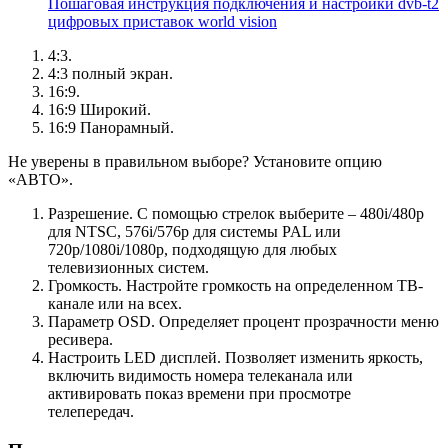
Пошаговая инструкция подключения и настройки dvb-t2
цифровых приставок world vision
4:3.
4:3 полный экран.
16:9.
16:9 Широкий.
16:9 Панорамный.
Не уверены в правильном выборе? Установите опцию
«АВТО».
Разрешение. С помощью стрелок выберите – 480i/480р
для NTSC, 576i/576p для системы PAL или
720р/1080i/1080p, подходящую для любых
телевизионных систем.
Громкость. Настройте громкость на определенном ТВ-
канале или на всех.
Параметр OSD. Определяет процент прозрачности меню
ресивера.
Настроить LED дисплей. Позволяет изменить яркость,
включить видимость номера телеканала или
активировать показ времени при просмотре
телепередач.