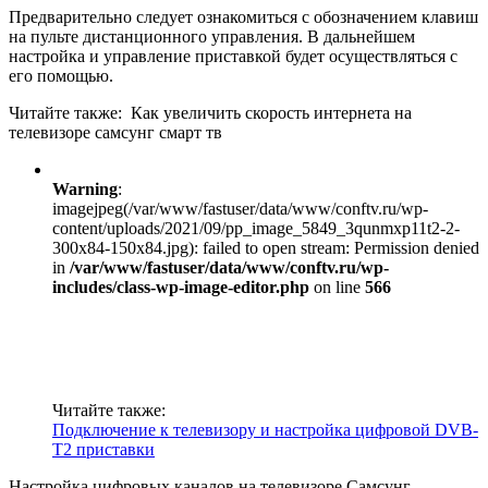
Предварительно следует ознакомиться с обозначением клавиш
на пульте дистанционного управления. В дальнейшем
настройка и управление приставкой будет осуществляться с
его помощью.
Читайте также:
Как увеличить скорость интернета на
телевизоре самсунг смарт тв
Warning
:
imagejpeg(/var/www/fastuser/data/www/conftv.ru/wp-
content/uploads/2021/09/pp_image_5849_3qunmxp11t2-2-
300x84-150x84.jpg): failed to open stream: Permission denied
in
/var/www/fastuser/data/www/conftv.ru/wp-
includes/class-wp-image-editor.php
on line
566
Читайте также:
Подключение к телевизору и настройка цифровой DVB-
T2 приставки
Настройка цифровых каналов на телевизоре Самсунг —