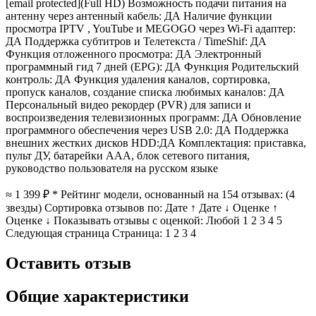
[email protected](Full HD) Возможность подачи питания на
антенну через антенный кабель: ДА Наличие функции
просмотра IPTV , YouTube и MEGOGO через Wi-Fi адаптер:
ДА Поддержка субтитров и Телетекста / TimeShif: ДА
Функция отложенного просмотра: ДА Электронный
программный гид 7 дней (EPG): ДА Функция Родительский
контроль: ДА Функция удаления каналов, сортировка,
пропуск каналов, создание списка любимых каналов: ДА
Персональный видео рекордер (PVR) для записи и
воспроизведения телевизионных программ: ДА Обновление
программного обеспечения через USB 2.0: ДА Поддержка
внешних жестких дисков HDD:ДА Комплектация: приставка,
пульт ДУ, батарейки ААА, блок сетевого питания,
руководство пользователя на русском языке
≈ 1 399
₽
* Рейтинг модели, основанный на
154
отзывах: (
4
звезды) Сортировка отзывов по:
Дате ↑
Дате ↓
Оценке ↑
Оценке ↓
Показывать отзывы с оценкой:
Любой
1
2
3
4
5
Следующая страница Страница:
1
2 3 4
Оставить отзыв
Общие характеристики