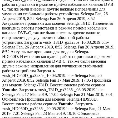
работы приставки в режиме приёма кабельных каналов DVB-
C, так же были внесены другие важные исправления для
улучшения стабильной работы устройства. Selenga Fan,
26
Апреля 2019, 8:52
Selenga Fan
26 Апреля 2019, 8:52
Актуальные прошивки для модели Selenga T81D. Изменения
коснулись работы приставки в режиме приёма кабельных
каналов DVB-C, так же были внесены другие важные
исправления для улучшения стабильной работы
устройства. Загрузить «usb_T81D_gx3235s_16.03.2019.bin»
Selenga Fan,
26 Апреля 2019, 8:52
Selenga Fan
26 Апреля 2019,
8:52
Актуальные прошивки для модели Selenga-
HD950D. Изменения коснулись работы приставки в режиме
приёма кабельных каналов DVB-C, так же были внесены
другие важные исправления для улучшения стабильной
работы устройства.Загрузить
«usb_HD950D_gx3235s_10.04.2019.bin» Selenga Fan,
26
Апреля 2019, 8:52
Selenga Fan
17 Мая 2019, 17:05
Прошивка
для модели Selenga-T81D. Восстановлена работа сервиса
Youtube
. Загрузить «usb_T81D_gx3235s_08.05.2019.bin»
Selenga Fan,
17 Мая 2019, 17:05
Selenga Fan
21 Мая 2019, 7:01
Обновилась Прошивка для модели Selenga-HD950D.
Восстановлена работа сервиса
Youtube
. Загрузить
«usb_HD950D_gx3235s_20.05.2019.bin» Selenga Fan,
21 Мая
2019, 7:01
Selenga Fan
23 Мая 2019, 19:16
Обновилась