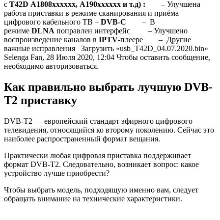
с
T42D
A1808xxxxxx,
A190xxxxxx
и т.д)
:
– Улучшена
работа приставки в режиме сканирования и приёма
цифрового кабельного ТВ –
DVB-C
– В
режиме
DLNA
поправлен интерфейс – Улучшено
воспроизведение каналов в
IPTV
-плеере – Другие
важные исправления Загрузить «usb_T42D_04.07.2020.bin»
Selenga Fan,
28 Июля 2020, 12:04
Чтобы оставить сообщение,
необходимо авторизоваться.
Как правильно выбрать лучшую DVB-
T2 приставку
DVB-T2 — европейский стандарт эфирного цифрового
телевидения, относящийся ко второму поколению. Сейчас это
наиболее распространенный формат вещания.
Практически любая цифровая приставка поддерживает
формат DVB-T2. Следовательно, возникает вопрос: какое
устройство лучше приобрести?
Чтобы выбрать модель, подходящую именно вам, следует
обращать внимание на технические характеристики.