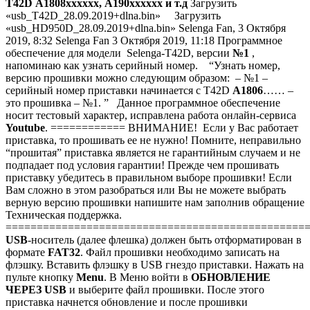
T42D
A1808xxxxxx,
A190xxxxxx
и т.д
Загрузить
«usb_T42D_28.09.2019+dlna.bin» Загрузить
«usb_HD950D_28.09.2019+dlna.bin» Selenga Fan,
3 Октября
2019, 8:32
Selenga Fan
3 Октября 2019, 11:18
Программное
обеспечение для модели Selenga-T42D, версии
№1
,
напоминаю как узнать серийный номер. “Узнать номер,
версию прошивки можно следующим образом: – №1 –
серийный номер приставки начинается с T42D
A1806
…… –
это прошивка – №1. ” Данное программное обеспечение
носит тестовый характер, исправлена работа онлайн-сервиса
Youtube
. ============ ВНИМАНИЕ! Если у Вас работает
приставка, то прошивать ее не нужно! Помните, неправильно
“прошитая” приставка является не гарантийным случаем и не
подпадает под условия гарантии! Прежде чем прошивать
приставку убедитесь в правильном выборе прошивки! Если
Вам сложно в этом разобраться или Вы не можете выбрать
верную версию прошивки напишите нам заполнив обращение
Техническая поддержка.
================================================
USB
-носитель (далее флешка) должен быть отформатирован в
формате
FAT32
. Файл прошивки необходимо записать на
флэшку. Вставить флэшку в USB гнездо приставки. Нажать на
пульте кнопку
Menu
. В Меню войти в
ОБНОВЛЕНИЕ
ЧЕРЕЗ USB
и выберите файл прошивки. После этого
приставка начнется обновление и после прошивки