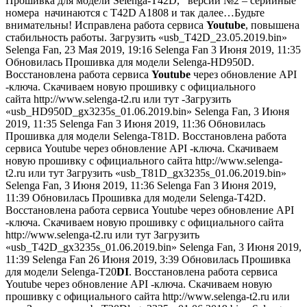
Прошивка для модели Selenga-T42D, версии №2 – серийные
номера начинаются с T42D A1808 и так далее…Будьте
внимательны! Исправлена работа сервиса
Youtube
, повышена
стабильность работы. Загрузить «usb_T42D_23.05.2019.bin»
Selenga Fan,
23 Мая 2019, 19:16
Selenga Fan
3 Июня 2019, 11:35
Обновилась Прошивка для модели Selenga-HD950D.
Восстановлена работа сервиса
Youtube
через обновление API
-ключа. Скачиваем новую прошивку с официального
сайта http://www.selenga-t2.ru или тут -Загрузить
«usb_HD950D_gx3235s_01.06.2019.bin» Selenga Fan,
3 Июня
2019, 11:35
Selenga Fan
3 Июня 2019, 11:36
Обновилась
Прошивка для модели Selenga-T81D. Восстановлена работа
сервиса Youtube через обновление API -ключа. Скачиваем
новую прошивку с официального сайта http://www.selenga-
t2.ru или тут Загрузить «usb_T81D_gx3235s_01.06.2019.bin»
Selenga Fan,
3 Июня 2019, 11:36
Selenga Fan
3 Июня 2019,
11:39
Обновилась Прошивка для модели Selenga-T42D.
Восстановлена работа сервиса Youtube через обновление API
-ключа. Скачиваем новую прошивку с официального сайта
http://www.selenga-t2.ru или тут Загрузить
«usb_T42D_gx3235s_01.06.2019.bin» Selenga Fan,
3 Июня 2019,
11:39
Selenga Fan
26 Июня 2019, 3:39
Обновилась Прошивка
для модели Selenga-T20
DI
. Восстановлена работа сервиса
Youtube через обновление API -ключа. Скачиваем новую
прошивку с официального сайта http://www.selenga-t2.ru или