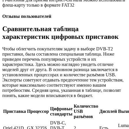
флеш-карту только в формате FAT32
Отзывы пользователей
Сравнительная таблица
характеристик цифровых приставок
Чтобы облегчить покупателям задачу в выборе DVB-T2
приставки, была составлена специальная таблица. Ниже
приведен перечень популярных устройств и их
характеристика. Здесь можно наглядно увидеть отличие
моделей друг от друга. В основном разница заключается в
установленных процессорах и количестве разъёмов USB.
Эксперты советуют отдавать предпочтение тем устройствам,
которые максимально соответствуют именно вашим
потребностям. Средняя цена, указанная в таблице, позволят
понять, какие модели вписываются в бюджет.
Количество
Цифровые
Приставка
Процессор
USB
Дисплей
Вых
стандарты
разъёмов
DVB-C,
Luma
Oriel 421D
GX 3235S
DVB-T,
2
Есть