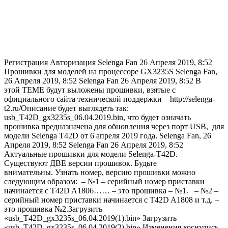
Регистрация Авторизация
Selenga Fan
26 Апреля 2019, 8:52
Прошивки для моделей на процессоре GX3235S Selenga Fan,
26 Апреля 2019, 8:52
Selenga Fan
26 Апреля 2019, 8:52
В
этой ТЕМЕ будут выложены прошивки, взятые с
официального сайта технической поддержки – http://selenga-
t2.ru/Описание будет выглядеть так:
usb_T42D_gx3235s_06.04.2019.bin, что будет означать
прошивка предназначена для обновления через порт USB, для
модели Selenga T42D от 6 апреля 2019 года. Selenga Fan,
26
Апреля 2019, 8:52
Selenga Fan
26 Апреля 2019, 8:52
Актуальные прошивки для модели Selenga-T42D.
Существуют ДВЕ версии прошивок. Будьте
внимательны. Узнать номер, версию прошивки можно
следующим образом: – №1 – серийный номер приставки
начинается с T42D A1806…… – это прошивка – №1. – №2 –
серийный номер приставки начинается с T42D A1808 и т.д. –
это прошивка №2.Загрузить
«usb_T42D_gx3235s_06.04.2019(1).bin» Загрузить
«usb_T42D_gx3235s_06.04.2019(2).bin» Изменения коснулись