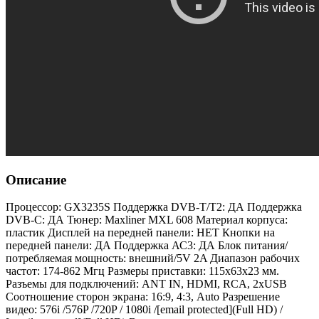
Описание
Процессор: GX3235S Поддержка DVB-T/T2: ДА Поддержка
DVB-C: ДА Тюнер: Maxliner MXL 608 Материал корпуса:
пластик Дисплей на передней панели: НЕТ Кнопки на
передней панели: ДА Поддержка АС3: ДА Блок питания/
потребляемая мощность: внешний/5V 2A Диапазон рабочих
частот: 174-862 Mгц Размеры приставки: 115х63х23 мм.
Разъемы для подключений: ANT IN, HDMI, RCA, 2xUSB
Соотношение сторон экрана: 16:9, 4:3, Auto Разрешение
видео: 576i /576P /720P / 1080i /[email protected](Full HD) /