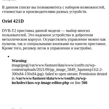
В данном списке вы познакомитесь с набором возможностей,
стоимостью и производителями разных устройств.
Oriel 421D
DVB-T2 приставка данной модели — выбор многих
пользователей. Это надежное устройство в добротном
металлическом корпусе. Осуществлять управление можно как
пультом, так и специальными кнопками на панели приставки.
Кроме того, ресивер легок в управлении и настройке.
Warning
:
imagejpeg(/var/www/fastuser/data/www/conftv.ru/wp-
content/uploads/2021/09/pp_image_5849_3qunmxp11t2-2-
300x84-150x84.jpg): failed to open stream: Permission denied
in
/var/www/fastuser/data/www/conftv.ru/wp-
includes/class-wp-image-editor.php
on line
566