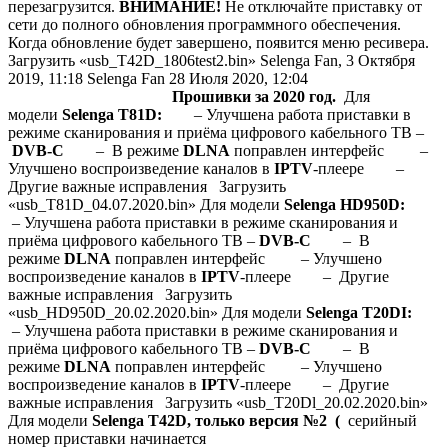
перезагрузится.
ВНИМАНИЕ!
Не отключайте приставку от
сети до полного обновления программного обеспечения.
Когда обновление будет завершено, появится меню ресивера.
Загрузить «usb_T42D_1806test2.bin» Selenga Fan,
3 Октября
2019, 11:18
Selenga Fan
28 Июля 2020, 12:04
Прошивки за 2020 год.
Для
модели
Selenga T81D:
– Улучшена работа приставки в
режиме сканирования и приёма цифрового кабельного ТВ –
DVB-C
– В режиме
DLNA
поправлен интерфейс –
Улучшено воспроизведение каналов в
IPTV
-плеере –
Другие важные исправления Загрузить
«usb_T81D_04.07.2020.bin» Для модели
Selenga HD950D:
– Улучшена работа приставки в режиме сканирования и
приёма цифрового кабельного ТВ –
DVB-C
– В
режиме
DLNA
поправлен интерфейс – Улучшено
воспроизведение каналов в
IPTV
-плеере – Другие
важные исправления Загрузить
«usb_HD950D_20.02.2020.bin» Для модели
Selenga T20DI:
– Улучшена работа приставки в режиме сканирования и
приёма цифрового кабельного ТВ –
DVB-C
– В
режиме
DLNA
поправлен интерфейс – Улучшено
воспроизведение каналов в
IPTV
-плеере – Другие
важные исправления Загрузить «usb_T20Dl_20.02.2020.bin»
Для модели
Selenga T42D, только версия №2 (
серийный
номер приставки начинается