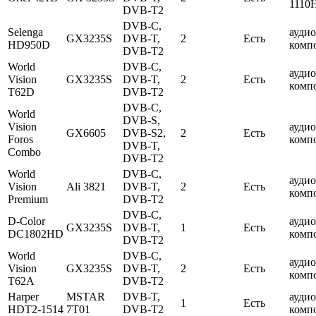
1110
DVB-T2
DVB-C,
Selenga
ауди
GX3235S
DVB-T,
2
Есть
HD950D
комп
DVB-T2
World
DVB-C,
ауди
Vision
GX3235S
DVB-T,
2
Есть
комп
T62D
DVB-T2
DVB-C,
World
DVB-S,
Vision
ауди
GX6605
DVB-S2,
2
Есть
Foros
комп
DVB-T,
Combo
DVB-T2
World
DVB-C,
ауди
Vision
Ali 3821
DVB-T,
2
Есть
комп
Premium
DVB-T2
DVB-C,
D-Color
ауди
GX3235S
DVB-T,
1
Есть
DC1802HD
комп
DVB-T2
World
DVB-C,
ауди
Vision
GX3235S
DVB-T,
2
Есть
комп
T62A
DVB-T2
Harper
MSTAR
DVB-T,
ауди
1
Есть
HDT2-1514
7T01
DVB-T2
комп