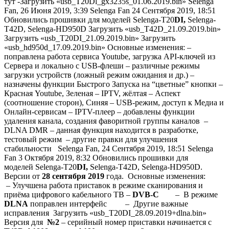
тут -Загрузить «usb_T20Dl_gx3235s_01.06.2019.bin» Selenga
Fan,
26 Июня 2019, 3:39
Selenga Fan
24 Сентября 2019, 18:51
Обновились прошивки для моделей Selenga-T20
DI,
Selenga-
T42D, Selenga-HD950D Загрузить «usb_T42D_21.09.2019.bin»
Загрузить «usb_T20DI_21.09.2019.bin» Загрузить
«usb_hd950d_17.09.2019.bin» Основные изменения: –
поправлена работа сервиса Youtube, загрузка API-ключей из
Сервера и локально с USB-флеши – различные режимы
загрузки устройств (ложный режим ожидания и др.) –
назначены функции Быстрого Запуска на “цветные” кнопки –
Красная Youtube, Зеленая – IPTV, жёлтая – Аспект
(соотношение сторон), Синяя – USB-режим, доступ к Медиа и
Онлайн-сервисам – IPTV-плеер – добавлены функции
удаления канала, создания фаворитной группы каналов –
DLNA DMR – данная функция находится в разработке,
тестовый режим – другие правки для улучшения
стабильности Selenga Fan,
24 Сентября 2019, 18:51
Selenga
Fan
3 Октября 2019, 8:32
Обновились прошивки для
моделей Selenga-T20
DI,
Selenga-T42D, Selenga-HD950D.
Версии от
28 сентября 2019
года. Основные изменения:
– Улучшена работа приставок в режиме сканирования и
приёма цифрового кабельного ТВ –
DVB-C
– В режиме
DLNA
поправлен интерфейс – Другие важные
исправления Загрузить «usb_T20DI_28.09.2019+dlna.bin»
Версия для
№2
– серийный номер приставки начинается с