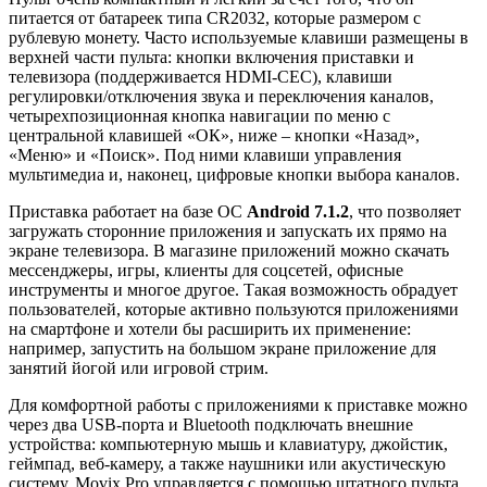
питается от батареек типа CR2032, которые размером с
рублевую монету. Часто используемые клавиши размещены в
верхней части пульта: кнопки включения приставки и
телевизора (поддерживается HDMI-CEC), клавиши
регулировки/отключения звука и переключения каналов,
четырехпозиционная кнопка навигации по меню с
центральной клавишей «ОК», ниже – кнопки «Назад»,
«Меню» и «Поиск». Под ними клавиши управления
мультимедиа и, наконец, цифровые кнопки выбора каналов.
Приставка работает на базе ОС
Android 7.1.2
, что позволяет
загружать сторонние приложения и запускать их прямо на
экране телевизора. В магазине приложений можно скачать
мессенджеры, игры, клиенты для соцсетей, офисные
инструменты и многое другое. Такая возможность обрадует
пользователей, которые активно пользуются приложениями
на смартфоне и хотели бы расширить их применение:
например, запустить на большом экране приложение для
занятий йогой или игровой стрим.
Для комфортной работы с приложениями к приставке можно
через два USB-порта и Bluetooth подключать внешние
устройства: компьютерную мышь и клавиатуру, джойстик,
геймпад, веб-камеру, а также наушники или акустическую
систему. Movix Pro управляется с помощью штатного пульта,