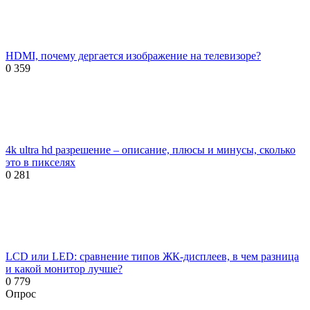
HDMI, почему дергается изображение на телевизоре?
0
359
4k ultra hd разрешение – описание, плюсы и минусы, сколько
это в пикселях
0
281
LCD или LED: сравнение типов ЖК-дисплеев, в чем разница
и какой монитор лучше?
0
779
Опрос