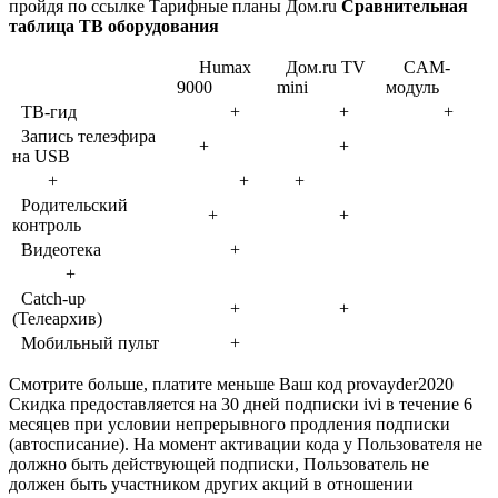
пройдя по ссылке Тарифные планы Дом.ru
Сравнительная
таблица ТВ оборудования
Humax
Дом.ru TV
CAM-
9000
mini
модуль
ТВ-гид
+
+
+
Запись телеэфира
+
+
на USB
+
+
+
Родительский
+
+
контроль
Видеотека
+
+
Catch-up
+
+
(Телеархив)
Мобильный пульт
+
Смотрите больше, платите меньше Ваш код provayder2020
Скидка предоставляется на 30 дней подписки ivi в течение 6
месяцев при условии непрерывного продления подписки
(автосписание). На момент активации кода у Пользователя не
должно быть действующей подписки, Пользователь не
должен быть участником других акций в отношении