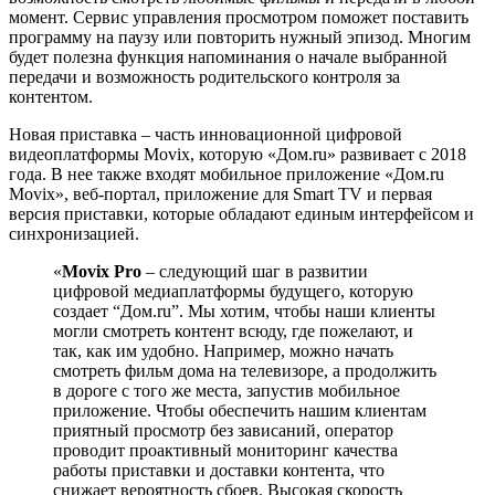
момент. Сервис управления просмотром поможет поставить
программу на паузу или повторить нужный эпизод. Многим
будет полезна функция напоминания о начале выбранной
передачи и возможность родительского контроля за
контентом.
Новая приставка – часть инновационной цифровой
видеоплатформы Movix, которую «Дом.ru» развивает с 2018
года. В нее также входят мобильное приложение «Дом.ru
Movix», веб-портал, приложение для Smart TV и первая
версия приставки, которые обладают единым интерфейсом и
синхронизацией.
«
Movix Pro
– следующий шаг в развитии
цифровой медиаплатформы будущего, которую
создает “Дом.ru”. Мы хотим, чтобы наши клиенты
могли смотреть контент всюду, где пожелают, и
так, как им удобно. Например, можно начать
смотреть фильм дома на телевизоре, а продолжить
в дороге с того же места, запустив мобильное
приложение. Чтобы обеспечить нашим клиентам
приятный просмотр без зависаний, оператор
проводит проактивный мониторинг качества
работы приставки и доставки контента, что
снижает вероятность сбоев. Высокая скорость