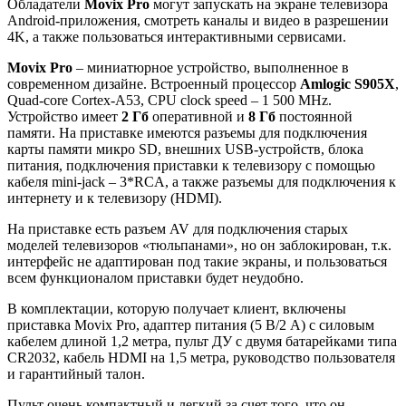
Обладатели
Movix Pro
могут запускать на экране телевизора
Android-приложения, смотреть каналы и видео в разрешении
4K, а также пользоваться интерактивными сервисами.
Movix Pro
– миниатюрное устройство, выполненное в
современном дизайне. Встроенный процессор
Amlogic S905X
,
Quad-core Cortex-A53, CPU clock speed – 1 500 MHz.
Устройство имеет
2 Гб
оперативной и
8 Гб
постоянной
памяти. На приставке имеются разъемы для подключения
карты памяти микро SD, внешних USB-устройств, блока
питания, подключения приставки к телевизору с помощью
кабеля mini-jack – 3*RCA, а также разъемы для подключения к
интернету и к телевизору (HDMI).
На приставке есть разъем AV для подключения старых
моделей телевизоров «тюльпанами», но он заблокирован, т.к.
интерфейс не адаптирован под такие экраны, и пользоваться
всем функционалом приставки будет неудобно.
В комплектации, которую получает клиент, включены
приставка Movix Pro, адаптер питания (5 В/2 А) с силовым
кабелем длиной 1,2 метра, пульт ДУ с двумя батарейками типа
CR2032, кабель HDMI на 1,5 метра, руководство пользователя
и гарантийный талон.
Пульт очень компактный и легкий за счет того, что он