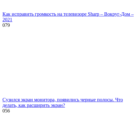
Как исправить громкость на телевизоре Sharp – Вокруг-Дом –
2021
0
79
Сузился экран монитора, появились черные полосы. Что
делать, как расширить экран?
0
56