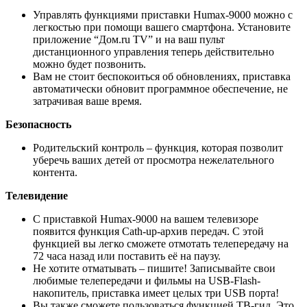
Управлять функциями приставки Humax-9000 можно с
легкостью при помощи вашего смартфона. Установите
приложение “Дом.ru TV” и на ваш пульт
дистанционного управления теперь действительно
можно будет позвонить.
Вам не стоит беспокоиться об обновлениях, приставка
автоматически обновит программное обеспечение, не
затрачивая ваше время.
Безопасность
Родительский контроль – функция, которая позволит
уберечь ваших детей от просмотра нежелательного
контента.
Телевидение
С приставкой Humax-9000 на вашем телевизоре
появится функция Cath-up-архив передач. С этой
функцией вы легко сможете отмотать телепередачу на
72 часа назад или поставить её на паузу.
Не хотите отматывать – пишите! Записывайте свои
любимые телепередачи и фильмы на USB-Flash-
накопитель, приставка имеет целых три USB порта!
Вы также сможете пользоваться функцией ТВ-гид. Это