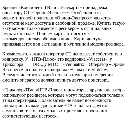
Бренды «Континент-TB» и «Телекарта» принадлежат
оператору CT «Орион-Экспресс». Особенностью
маркетинговой политики «Орион-Экспресс» является
отсутствие карт доступа в свободной продаже. Купить такую
кату можно только вместе с ресивером в официальных
пунктах продаж. Причем карты относятся к
рекомендованному оборудованию. Карта доступа
привязывается при активации к купленной модели ресивера.
Кроме этого, каждый оператор CT использует собственную
кодировку. У «HTB-Плюс» это кодировка «Viaccess», у
Триколора» — DRE, у MTC – «Verimatrix». Оператор «Орион-
Экспресс» использует колировки «Conax» и «Irdeto».
Вследствие этого каждый пользователь при намерении
сменить оператора должен купить другую приставку.
«Триколор-TB», «HTB-Плюс» и некоторые другие операторы
используют ресиверы, которые могут подключаться только к
этим операторам. Пользователь не имеет возможности
посматривать даже доступные FTA-каналы с других
спутников, т.к. в этих моделях приставок просто нет
соответствующих настроек.