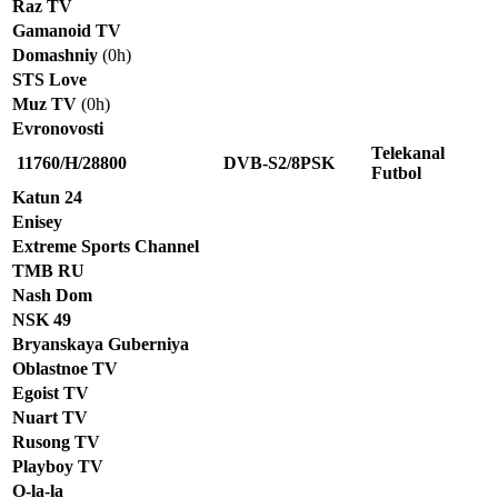
Raz TV
Gamanoid TV
Domashniy
(0h)
STS Love
Muz TV
(0h)
Evronovosti
Telekanal
11760/H/28800
DVB-S2/8PSK
Futbol
Katun 24
Enisey
Extreme Sports Channel
TMB RU
Nash Dom
NSK 49
Bryanskaya Guberniya
Oblastnoe TV
Egoist TV
Nuart TV
Rusong TV
Playboy TV
O-la-la