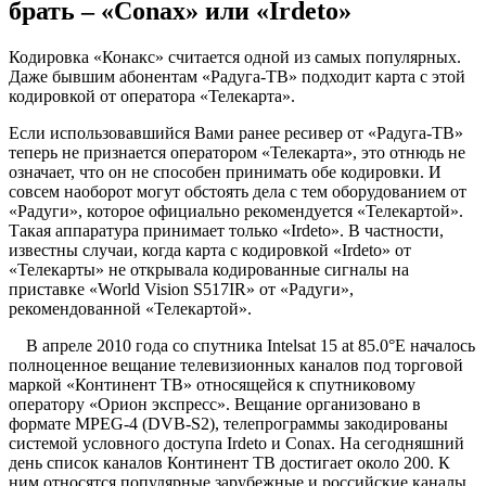
брать – «Conax» или «Irdeto»
Кодировка «Конакс» считается одной из самых популярных.
Даже бывшим абонентам «Радуга-TB» подходит карта с этой
кодировкой от оператора «Телекарта».
Если использовавшийся Вами ранее ресивер от «Радуга-TB»
теперь не признается оператором «Телекарта», это отнюдь не
означает, что он не способен принимать обе кодировки. И
совсем наоборот могут обстоять дела с тем оборудованием от
«Радуги», которое официально рекомендуется «Телекартой».
Такая аппаратура принимает только «Irdeto». В частности,
известны случаи, когда карта с кодировкой «Irdeto» от
«Телекарты» не открывала кодированные сигналы на
приставке «World Vision S517IR» от «Радуги»,
рекомендованной «Телекартой».
В апреле 2010 года со спутника Intelsat 15 at 85.0°E началось
полноценное вещание телевизионных каналов под торговой
маркой «Континент ТВ» относящейся к спутниковому
оператору «Орион экспресс». Вещание организовано в
формате MPEG-4 (DVB-S2), телепрограммы закодированы
системой условного доступа Irdeto и Conax. На сегодняшний
день список каналов Континент ТВ достигает около 200. К
ним относятся популярные зарубежные и российские каналы,