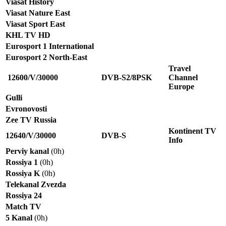
Viasat History
Viasat Nature East
Viasat Sport East
KHL TV HD
Eurosport 1 International
Eurosport 2 North-East
Travel
12600/V/30000
DVB-S2/8PSK
Channel
Europe
Gulli
Evronovosti
Zee TV Russia
Kontinent TV
12640/V/30000
DVB-S
Info
Perviy kanal
(0h)
Rossiya 1
(0h)
Rossiya K
(0h)
Telekanal Zvezda
Rossiya 24
Match TV
5 Kanal
(0h)