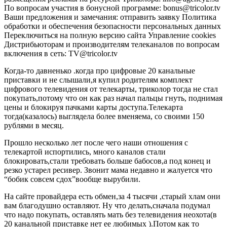
По вопросам участия в бонусной программе: bonus@tricolor.tv
Ваши предложения и замечания: отправить заявку Политика
обработки и обеспечения безопасности персональных данных
Переключиться на полную версию сайта Управление cookies
Дистрибьюторам и производителям телеканалов по вопросам
включения в сеть: TV@tricolor.tv
Когда-то давненько .когда про цифровые 20 канальные
приставки и не слышали,я купил родителям комплект
цифрового телевидения от телекарты, триколор тогда не стал
покупать,потому что он как раз начал пальцы гнуть, поднимая
цены и блокируя пачками карты доступа.Телекарта
тогда(казалось) выглядела более вменяема, со своими 150
рублями в месяц.
Прошло несколько лет после чего наши отношения с
телекартой испортились, много каналов стали
блокировать,стали требовать больше бабосов,а под конец и
резко устарел ресивер. Звонит мама недавно и жалуется что
“бобик совсем сдох”вообще вырубили.
На сайте провайдера есть обмен,за 4 тысячи ,старый хлам они
вам благодушно оставляют. Ну что делать,сначала подумал
что надо покупать, оставлять мать без телевидения неохота(в
20 канальной приставке нет ее любимых ).Потом как то