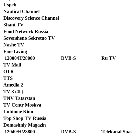
Uspeh
Nautical Channel
Discovery Science Channel
Shant TV
Food Network Russia
Soversheno Sekretno TV
Nashe TV
Fine Living
12000/H/28000
DVB-S
Ru TV
TV Mall
OTR
TTS
Amedia 2
TV 3
(0h)
TNV Tatarstan
TV Centr Moskva
Lubimoe Kino
Top Shop TV Russia
Domashniy Magazin
12040/H/28800
DVB-S
Telekanal Spas