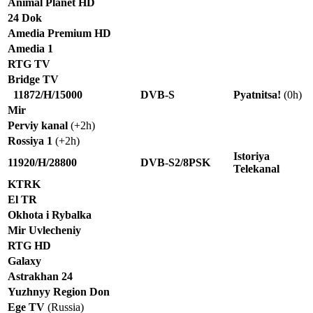
Animal Planet HD
24 Dok
Amedia Premium HD
Amedia 1
RTG TV
Bridge TV
11872/H/15000
DVB-S
Pyatnitsa!
(0h)
Mir
Perviy kanal
(+2h)
Rossiya 1
(+2h)
Istoriya
11920/H/28800
DVB-S2/8PSK
Telekanal
KTRK
El TR
Okhota i Rybalka
Mir Uvlecheniy
RTG HD
Galaxy
Astrakhan 24
Yuzhnyy Region Don
Ege TV
(Russia)