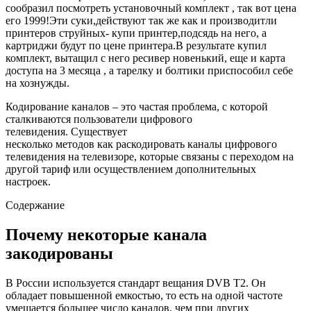
сообразил посмотреть установочный комплект , так вот цена
его 1999!Эти суки,действуют так же как и производитли
принтеров струйных- купи принтер,подсядь на него, а
картриджи будут по цене принтера.В результате купил
комплект, вытащил с него ресивер новенький, еще и карта
доступа на 3 месяца , а тарелку и болтики приспособил себе
на хознужды.
Кодирование каналов – это частая проблема, с которой
сталкиваются пользователи цифрового
телевидения.
Существует
несколько
методов
как
раскодировать каналы цифрового
телевидения на телевизоре
, которые связаны с переходом на
другой тариф или осуществлением
дополнительных
настроек.
Содержание
Почему некоторые канала
закодированы
В России используется
стандарт вещания DVB
T2
.
Он
обладает повышенной емкостью, то есть на одной
частоте
умещается большее число каналов, чем при других