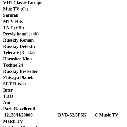
VH1 Classic Europe
Muz TV
(0h)
Sarafan
MTV Hits
TNT
(+3h)
Perviy kanal
(+4h)
Russkiy Roman
Russkiy Detektiv
Telecafé
(Russia)
Horoshee Kino
Techno 24
Russkiy Bestseller
Zhivaya Planeta
SET Russia
Inter +
TRO
Ani
Park Razvlicenii
12120/H/28800
DVB-S2/8PSK
C Music TV
Match TV