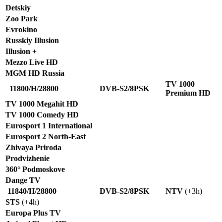
Detskiy
Zoo Park
Evrokino
Russkiy Illusion
Illusion +
Mezzo Live HD
MGM HD Russia
TV 1000
11800/H/28800
DVB-S2/8PSK
Premium HD
TV 1000 Megahit HD
TV 1000 Comedy HD
Eurosport 1 International
Eurosport 2 North-East
Zhivaya Priroda
Prodvizhenie
360° Podmoskove
Dange TV
11840/H/28800
DVB-S2/8PSK
NTV
(+3h)
STS
(+4h)
Europa Plus TV