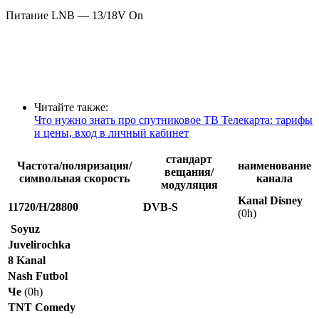
Питание LNB — 13/18V On
Читайте также:
Что нужно знать про спутниковое ТВ Телекарта: тарифы
и цены, вход в личный кабинет
стандарт
Частота/поляризация/
наименование
вещания/
символьная скорость
канала
модуляция
Kanal Disney
11720/H/28800
DVB-S
(0h)
Soyuz
Juvelirochka
8 Kanal
Nash Futbol
Че
(0h)
TNT Comedy