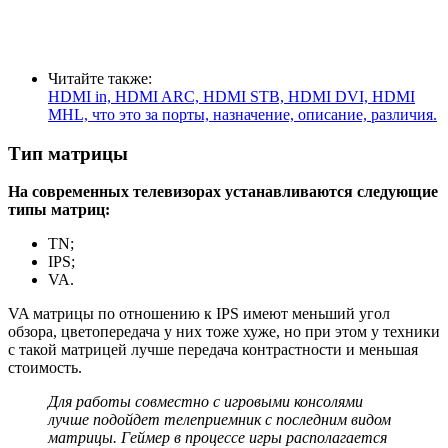
Читайте также:
HDMI in, HDMI ARC, HDMI STB, HDMI DVI, HDMI
MHL, что это за порты, назначение, описание, различия.
Тип матрицы
На современных телевизорах устанавливаются следующие
типы матриц:
TN;
IPS;
VA.
VA матрицы по отношению к IPS имеют меньший угол
обзора, цветопередача у них тоже хуже, но при этом у техники
с такой матрицей лучше передача контрастности и меньшая
стоимость.
Для работы совместно с игровыми консолями
лучше подойдет телеприемник с последним видом
матрицы. Геймер в процессе игры располагается