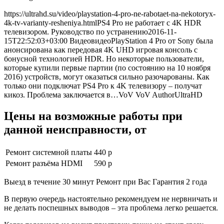
https://ultrahd.su/video/playstation-4-pro-ne-rabotaet-na-nekotoryx-
4k-tv-varianty-resheniya.html
PS4 Pro не работает с 4K HDR
телевизором. Руководство по устранению
2016-11-
15T22:52:03+03:00
Видео
видео
PlayStation 4 Pro от Sony была
анонсирована как передовая 4K UHD игровая консоль с
бонусной технологией HDR. Но некоторые пользователи,
которые купили первые партии (по состоянию на 10 ноября
2016) устройств, могут оказаться сильно разочарованы. Как
только они подключат PS4 Pro к 4K телевизору – получат
кикоз. Проблема заключается в…
VoV
VoV
Author
UltraHD
Цены на возможные работы при
данной неисправности, от
Ремонт системной платы
440 р
Ремонт разъёма HDMI
590 р
Выезд в течение 30 минут Ремонт при Вас Гарантия 2 года
В первую очередь настоятельно рекомендуем не нервничать и
не делать поспешных выводов – эта проблема легко решается.