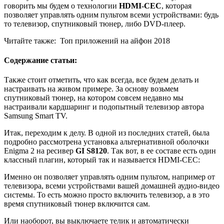
говорить мы будем о технологии
HDMI-CEC
, которая
позволяет управлять одним пультом всеми устройствами: будь
то телевизор, спутниковый тюнер, либо DVD-плеер.
Читайте также:
Топ приложений на айфон 2018
Содержание статьи:
Также стоит отметить, что как всегда, все будем делать и
настраивать на живом примере. За основу возьмем
спутниковый тюнер, на котором совсем недавно мы
настраивали кардшаринг и подопытный телевизор автора
Samsung Smart TV.
Итак, переходим к делу. В одной из последних статей, была
подробно рассмотрена установка альтернативной оболочки
Enigma 2 на ресивер
GI S8120
. Так вот, в ее составе есть один
классный плагин, который так и называется HDMI-CEC:
Именно он позволяет управлять одним пультом, например от
телевизора, всеми устройствами вашей домашней аудио-видео
системы. То есть можно просто включить телевизор, а в это
время спутниковый тюнер включится сам.
Или наоборот, вы выключаете телик и автоматически