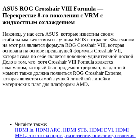
ASUS ROG Crosshair VIII Formula —
Перекрестие 8-го поколения с VRM с
жидкостным охлаждением
Наконец, у нас есть ASUS, которые известны своим
стабильным качеством и лучшим BIOS в отрасли. Флагманом
на этот раз является формула ROG Crosshair VIII, которая
основана на основе предыдущей формулы Crosshair VII,
которая сама по себе является довольно удивительной доской.
Дело в том, что, хотя Crosshair VIII Formula является
флагманом, который был продемонстрирован, на данный
момент также должна появиться ROG Crosshair Extreme,
которая является самой лучшей линейкой линейки
материнских плат для платформы AMD.
Читайте также:
HDMI in, HDMI ARC, HDMI STB, HDMI DVI, HDMI
MHL, что это за порты, назначение, описание, различия.