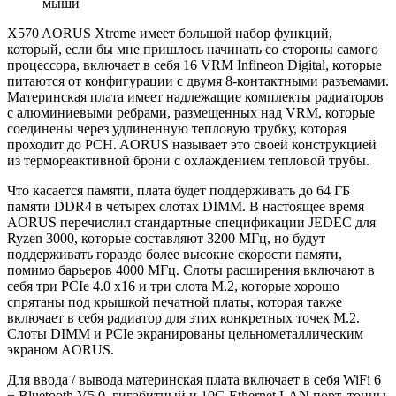
мыши
X570 AORUS Xtreme имеет большой набор функций,
который, если бы мне пришлось начинать со стороны самого
процессора, включает в себя 16 VRM Infineon Digital, которые
питаются от конфигурации с двумя 8-контактными разъемами.
Материнская плата имеет надлежащие комплекты радиаторов
с алюминиевыми ребрами, размещенных над VRM, которые
соединены через удлиненную тепловую трубку, которая
проходит до PCH. AORUS называет это своей конструкцией
из термореактивной брони с охлаждением тепловой трубы.
Что касается памяти, плата будет поддерживать до 64 ГБ
памяти DDR4 в четырех слотах DIMM. В настоящее время
AORUS перечислил стандартные спецификации JEDEC для
Ryzen 3000, которые составляют 3200 МГц, но будут
поддерживать гораздо более высокие скорости памяти,
помимо барьеров 4000 МГц. Слоты расширения включают в
себя три PCIe 4.0 x16 и три слота M.2, которые хорошо
спрятаны под крышкой печатной платы, которая также
включает в себя радиатор для этих конкретных точек M.2.
Слоты DIMM и PCIe экранированы цельнометаллическим
экраном AORUS.
Для ввода / вывода материнская плата включает в себя WiFi 6
+ Bluetooth V5.0, гигабитный и 10G Ethernet LAN порт, тонны