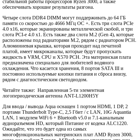
стабильной работы процессоров Ryzen 3000, а также
обеспечивать хорошие результаты разгона.
Четыре слота DDR4 DIMM могут поддерживать до 64 ГБ
памяти со скоростью до 4666 МГц OC +. Есть три слота PCIe
4.0 x16, которые экранированы металлической скобой, и три
слота PCI-e 4.0 x1. Есть также два слота M.2 (Gen 4), которые
расположены под радиаторами M.2, рядом с радиатором PCH.
Алюминиевая крышка, которая проходит над печатной
платой, имеет микроканалы, которые будут пропускать
жидкость в VRM, CPU и X570 PCH. Эта материнская плата
предназначена специально для любителей водяного
охлаждения. Что касается хранения, 8 портов SATA III и
постоянно используемые кнопки питания и сброса внизу,
рядом с диагностическим светодиодом.
Читайте также:
Направленная 5-ти элементная
логопериодическая антенна ANT-L1200H5Y
Для ввода / вывода Aqua оснащен 1 портом HDMI, 1 DP, 2
портами Thunderbolt Type-C, 2,5 Гбит / с LAN, 10G Aquantia
LAN, 1 модулем WiFi 6 + Bluetooth v5.0 и 7.1-канальным
аудиоразъемом HD, который Питание от кодека ALC1220.
Ожидайте, что это будет одна из самых
многофункциональных материнских плат AMD Ryzen 3000,