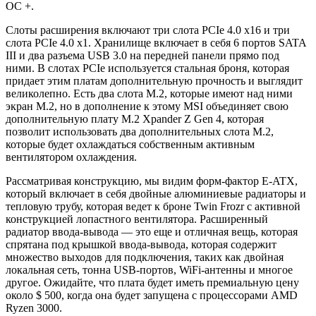
OC +.
Слоты расширения включают три слота PCIe 4.0 x16 и три
слота PCIe 4.0 x1. Хранилище включает в себя 6 портов SATA
III и два разъема USB 3.0 на передней панели прямо под
ними. В слотах PCIe используется стальная броня, которая
придает этим платам дополнительную прочность и выглядит
великолепно. Есть два слота M.2, которые имеют над ними
экран M.2, но в дополнение к этому MSI объединяет свою
дополнительную плату M.2 Xpander Z Gen 4, которая
позволит использовать два дополнительных слота M.2,
которые будет охлаждаться собственным активным
вентилятором охлаждения.
Рассматривая конструкцию, мы видим форм-фактор E-ATX,
который включает в себя двойные алюминиевые радиаторы и
тепловую трубу, которая ведет к броне Twin Frozr с активной
конструкцией лопастного вентилятора. Расширенный
радиатор ввода-вывода — это еще и отличная вещь, которая
спрятана под крышкой ввода-вывода, которая содержит
множество выходов для подключения, таких как двойная
локальная сеть, тонна USB-портов, WiFi-антенны и многое
другое. Ожидайте, что плата будет иметь премиальную цену
около $ 500, когда она будет запущена с процессорами AMD
Ryzen 3000.