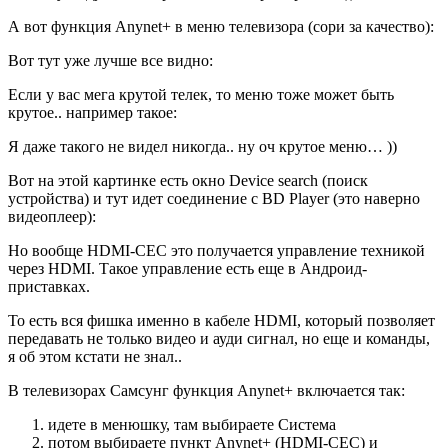
А вот функция Anynet+ в меню телевизора (сори за качество):
Вот тут уже лучше все видно:
Если у вас мега крутой телек, то меню тоже может быть
крутое.. например такое:
Я даже такого не видел никогда.. ну оч крутое меню… ))
Вот на этой картинке есть окно Device search (поиск
устройства) и тут идет соединение с BD Player (это наверно
видеоплеер):
Но вообще HDMI-CEC это получается управление техникой
через HDMI. Такое управление есть еще в Андроид-
приставках.
То есть вся фишка именно в кабеле HDMI, который позволяет
передавать не только видео и ауди сигнал, но еще и команды,
я об этом кстати не знал..
В телевизорах Самсунг функция Anynet+ включается так:
идете в менюшку, там выбираете Система
потом выбираете пункт Anynet+ (HDMI-CEC) и