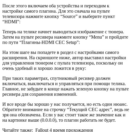
После этого включаем оба устройства и переходим к
настройке самого плагина. Для это сначала на пульте
телевизора нажмите кнопку “Source” и выберите пункт
“HDMI”:
Теперь на телике начнет выводиться изображение с тюнера.
Затем на пульте ресивера нажмите кнопку “Menu” и пройдите
по пути “Плагины-HDMI CEC Setup”:
На этом шаге вы попадете в раздел с настройками самого
расширения. На скриншоте ниже, автор выставил настройки
для управления тюнером с пульта телевизора, поскольку он
очень удобный и хорошо ложится в руку:
При таких параметрах, спутниковый ресивер должен
включаться, выключаться и управляться при помощи телика.
Главное, не забудьте в конце нажать зеленую кнопку на пульте
ресивера для сохранения изменений.
И все вроде бы хорошо у нас получается, но есть один нюанс.
Обратите внимание на строчку “Текущий CEC адрес”, ведь не
зря она обозначена. Если у вас стоит такое же значение как и
на картинке выше (0.0.0.0), то плагин работать не будет.
Читайте также:
Fallout 4 время прохождения