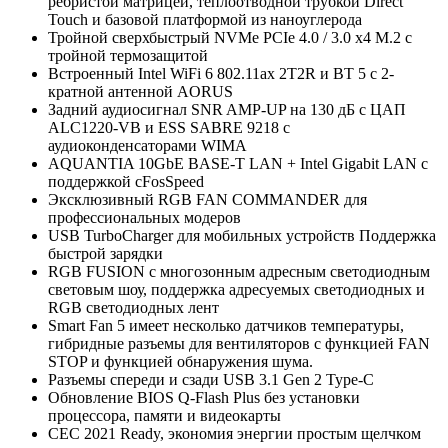
ребристой матрицей, теплоотводной трубкой Direct
Touch и базовой платформой из наноуглерода
Тройной сверхбыстрый NVMe PCIe 4.0 / 3.0 x4 M.2 с
тройной термозащитой
Встроенный Intel WiFi 6 802.11ax 2T2R и BT 5 с 2-
кратной антенной AORUS
Задний аудиосигнал SNR AMP-UP на 130 дБ с ЦАП
ALC1220-VB и ESS SABRE 9218 с
аудиоконденсаторами WIMA
AQUANTIA 10GbE BASE-T LAN + Intel Gigabit LAN с
поддержкой cFosSpeed
Эксклюзивный RGB FAN COMMANDER для
профессиональных модеров
USB TurboCharger для мобильных устройств Поддержка
быстрой зарядки
RGB FUSION с многозонным адресным светодиодным
световым шоу, поддержка адресуемых светодиодных и
RGB светодиодных лент
Smart Fan 5 имеет несколько датчиков температуры,
гибридные разъемы для вентиляторов с функцией FAN
STOP и функцией обнаружения шума.
Разъемы спереди и сзади USB 3.1 Gen 2 Type-C
Обновление BIOS Q-Flash Plus без установки
процессора, памяти и видеокарты
CEC 2021 Ready, экономия энергии простым щелчком