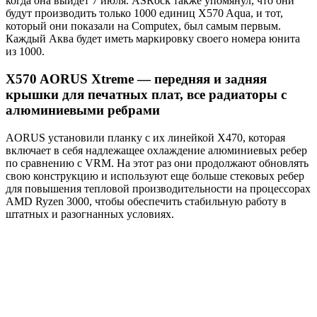
когда она выйдет 7 июля. ASRock также упомянул, что они
будут производить только 1000 единиц X570 Aqua, и тот,
который они показали на Computex, был самым первым.
Каждый Аква будет иметь маркировку своего номера юнита
из 1000.
X570 AORUS Xtreme — передняя и задняя
крышки для печатных плат, все радиаторы с
алюминиевыми ребрами
AORUS установили планку с их линейкой X470, которая
включает в себя надлежащее охлаждение алюминиевых ребер
по сравнению с VRM. На этот раз они продолжают обновлять
свою конструкцию и используют еще больше стековых ребер
для повышения тепловой производительности на процессорах
AMD Ryzen 3000, чтобы обеспечить стабильную работу в
штатных и разогнанных условиях.