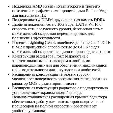
Поддержка AMD Ryzen / Ryzen второго и третьего
поколений с графическими процессорами Radeon Vega
для настольных ПК
Поддерживает 4 DIMM, двухканальная память DDR4
Двойная локальная сеть с 10G Super LAN и WI-FI 6:
скорость сети следующего уровня, безопасная сеть с
максимальной скоростью передачи данных для
повышения эффективности.
Решение Lightning Gen 4: новейшее решение Gen4 PCI-E
и M.2 с пропускной способностью до 64 ГБ / с для
максимальной скорости передачи и производительности
Конструкция радиатора Frozr: разработана с
запатентованным вентилятором и двойными
шарикоподшипниками для обеспечения максимальной
производительности для энтузиастов и любителей.
Расширенная конструкция тепловых трубок:
увеличивает поверхность рассеивания тепла, соединяя
радиатор MOS с радиатором чипсета
Расширенная конструкция радиатора с предварительно
установленным экраном ввода / вывода:
Цельнометаллическая расширенная крышка радиатора
обеспечивает работу даже высокопроизводительных
процессоров на полной скорости и обеспечивает
удобство установки