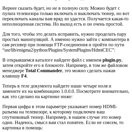
Вернее сказать будет, но не в полную силу. Можно будет с
пульта телевизора только включать и выключать тюнер, но вот
переключать каналы вам вряд ли удастся. Получается какая-то
неполноценная система. Но выход есть и он очень простой.
Для того, чтобы это делать исправить, нужно проделать пару
простых манипуляций. А именно нужно зайти с компьютера в
сам ресивер при помощи FTP-соединения и пройти по пути
“usr/lib/enigma2/python/Plugins/SystemPlugins/HdmiCEC”:
В открывшемся каталоге найдите файл с именем
plugin.py
,
затем откройте его в блокноте. Например, в том же файловом
менеджере
Total Commander
, это можно сделать нажав
клавишу
F4
.
Теперь в теле документа найдите наши четыре ноля и
замените их на комбинацию 1.0.0.0. Посмотрите внимательно,
как это сделано на картинке ниже:
Первая цифра в этом параметре указывает номер HDMI-
разъема на телевизоре, к которому подключен ваш
спутниковый тюнер. Например, в нашем случае это номер
один. Надеюсь, смысл вам стал понятен. Если не совсем, то
картинка в помощь: