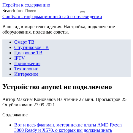
Перейти к содержанию
Search for:
Сonftv.ru - информационный сайт о телевидении
Ваш гид в мире телевидения. Настройка, подключение
оборудования, полезные советы.
Смарт ТВ
Спутниковое ТВ
Цифровое ТВ
IPTV
Приложения
Технологии
Интересное
Устройство anynet не подключено
Автор
Максим Коновалов
На чтение
27 мин.
Просмотров
25
Опубликовано
27.09.2021
Содержание
Вот и весь флагман, материнские платы AMD Ryzen
3000 Ready и X570, о которых вы должны знать