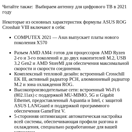
Читайте также:
Выбираем антенну для цифрового ТВ в 2021
году
Некоторые из основных характеристик формулы ASUS ROG
Crosshair VIII включают в себя:
COMPUTEX 2021 — Asus выпускает платы нового
поколения X570
Разъем AMD AM4: готов для процессоров AMD Ryzen
2-го и 3-го поколений и до двух накопителей M.2, USB
3.2 Gen2 и AMD StoreMI для обеспечения максимальной
скорости и скорости соединения.
Комплексный тепловой дизайн: встроенный Crosschill
EK III, активный радиатор PCH, алюминиевый радиатор
M.2 и зона охлаждения ROG.
Высокопроизводительные сети: встроенный Wi-Fi 6
(802.11ax) с поддержкой MU-MIMO, 5G и Gigabit
Ethernet, предоставленный Aquantia и Intel, с защитой
ASUS LANGuard и поддержкой программного
обеспечения GameFirst V.
5-сторонняя оптимизация: автоматическая настройка
всей системы, обеспечивающая профили разгона и
охлаждения, специально разработанные для вашей