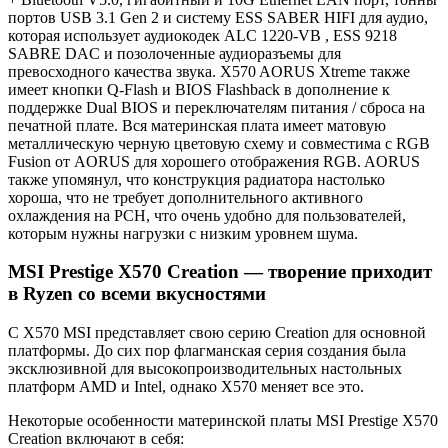
портов USB 3.1 Gen 2 и систему ESS SABER HIFI для аудио,
которая использует аудиокодек ALC 1220-VB , ESS 9218
SABRE DAC и позолоченные аудиоразъемы для
превосходного качества звука. X570 AORUS Xtreme также
имеет кнопки Q-Flash и BIOS Flashback в дополнение к
поддержке Dual BIOS и переключателям питания / сброса на
печатной плате. Вся материнская плата имеет матовую
металлическую черную цветовую схему и совместима с RGB
Fusion от AORUS для хорошего отображения RGB. AORUS
также упомянул, что конструкция радиатора настолько
хороша, что не требует дополнительного активного
охлаждения на PCH, что очень удобно для пользователей,
которым нужны нагрузки с низким уровнем шума.
MSI Prestige X570 Creation — творение приходит
в Ryzen со всеми вкусностями
С X570 MSI представляет свою серию Creation для основной
платформы. До сих пор флагманская серия создания была
эксклюзивной для высокопроизводительных настольных
платформ AMD и Intel, однако X570 меняет все это.
Некоторые особенности материнской платы MSI Prestige X570
Creation включают в себя: