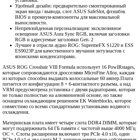
установки.
Удобный дизайн: предварительно смонтированный
экран ввода / вывода, слот ASUS SafeSlot, флэшбэк
BIOS и премиум-компоненты для максимальной
выносливости.
Непревзойденная персонализация: эксклюзивное
освещение ASUS Aura Sync RGB, включая заголовки
RGB и адресуемые заголовки Gen. 2
Лучшее в отрасли аудио ROG: SupremeFX S1220 и ESS
ES9023P для качественного звучания энтузиастов с
японскими конденсаторами.
ASUS ROG Crosshair VIII Formula использует 16 PowIRstages,
которые сопровождаются дросселями MicroFine Alloy, каждая
из которых способна выдавать колоссальные 60 ампер.Плата
питается от конфигурации 8 + 6-контактного разъема, а над
VRM предусмотрена установка с двумя радиаторами, которая
не только полностью на алюминиевой основе, но также
оснащена охлаждающим решением EK Waterblocks, которое
совместимо со всеми стандартными установками водяного
охлаждения.
Материнская плата имеет четыре слота DDR4 DIMM, которые
могут поддерживать 64 ГБ памяти с частотой выше 4000 МГц
OC +. Слоты расширения включают три PCIe 4.0 x16, один
PCIe 4.0 x1 и два слота M.2, которые имеют свои собственные