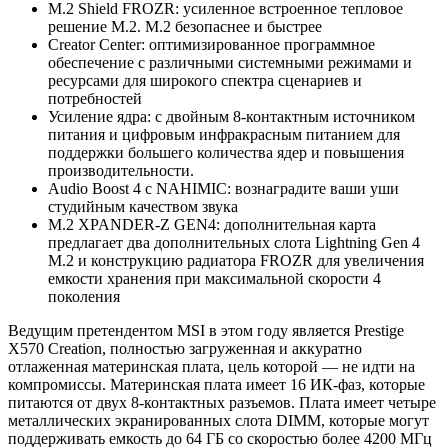
M.2 Shield FROZR: усиленное встроенное тепловое
решение M.2. М.2 безопаснее и быстрее
Creator Center: оптимизированное программное
обеспечение с различными системными режимами и
ресурсами для широкого спектра сценариев и
потребностей
Усиление ядра: с двойным 8-контактным источником
питания и цифровым инфракрасным питанием для
поддержки большего количества ядер и повышения
производительности.
Audio Boost 4 с NAHIMIC: вознаградите ваши уши
студийным качеством звука
M.2 XPANDER-Z GEN4: дополнительная карта
предлагает два дополнительных слота Lightning Gen 4
M.2 и конструкцию радиатора FROZR для увеличения
емкости хранения при максимальной скорости 4
поколения
Ведущим претендентом MSI в этом году является Prestige
X570 Creation, полностью загруженная и аккуратно
отлаженная материнская плата, цель которой — не идти на
компромиссы. Материнская плата имеет 16 ИК-фаз, которые
питаются от двух 8-контактных разъемов. Плата имеет четыре
металлических экранированных слота DIMM, которые могут
поддерживать емкость до 64 ГБ со скоростью более 4200 МГц