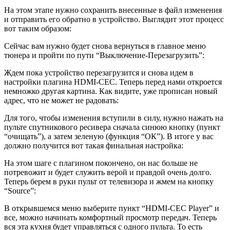
На этом этапе нужно сохранить внесенные в файл изменения
и отправить его обратно в устройство. Выглядит этот процесс
вот таким образом:
Сейчас вам нужно будет снова вернуться в главное меню
тюнера и пройти по пути “Выключение-Перезагрузить”:
Ждем пока устройство перезагрузится и снова идем в
настройки плагина HDMI-CEC. Теперь перед нами откроется
немножко другая картина. Как видите, уже прописан новый
адрес, что не может не радовать:
Для того, чтобы изменения вступили в силу, нужно нажать на
пульте спутникового ресивера сначала синюю кнопку (пункт
“очищать”), а затем зеленую (функция “ОК”). В итоге у вас
должно получится вот такая финальная настройка:
На этом шаге с плагином покончено, он нас больше не
потревожит и будет служить верой и правдой очень долго.
Теперь берем в руки пульт от телевизора и жмем на кнопку
“Source”:
В открывшемся меню выберите пункт “HDMI-CEC Player” и
все, можно начинать комфортный просмотр передач. Теперь
вся эта кухня будет управляться с одного пульта. То есть