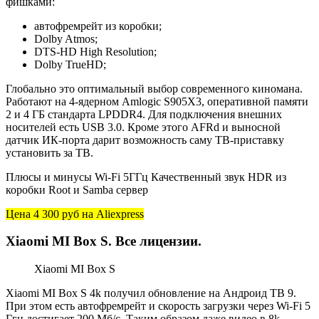
фишками:
автофремрейт из коробки;
Dolby Atmos;
DTS-HD High Resolution;
Dolby TrueHD;
Глобально это оптимальный выбор современного киномана.
Работают на 4-ядерном Amlogic S905X3, оперативной памяти
2 и 4 ГБ стандарта LPDDR4. Для подключения внешних
носителей есть USB 3.0. Кроме этого AFRd и выносной
датчик ИК-порта дарит возможность саму ТВ-приставку
установить за ТВ.
Плюсы и минусы Wi-Fi 5ГГц Качественный звук HDR из
коробки Root и Samba сервер
Цена 4 300 руб
на Aliexpress
Xiaomi MI Box S. Все лицензии.
Xiaomi MI Box S
Xiaomi MI Box S 4k получил обновление на Андроид ТВ 9.
При этом есть автофремрейт и скорость загрузки через Wi-Fi 5
Ггц достигает 200 Мб/с. Таким образом даже видео в 8k