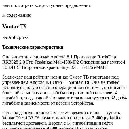
или посмотреть все доступные предложения
К содержанию
Vontar T9
на AliExpress
Технические характеристики:
Операционная система: Android 8.1
Процессор: RockChip
RK3328 2.0 Ггц
Графика: Mali-450MP2
Оперативная память: 4
Гб DDR3
Встроенное хранилище: 32 — 64 Гб eMMC
Заключает наш рейтинг новинка: Смарт ТВ приставка под
управлением Android 8.1 Oreo —
Vontar T9
. Она не только
использует новую версию операционной системы, но и имеет
большой запас памяти — объём оперативной составляет 4
гигабайта, тогда как объём накопителя варьируется от 32 до 64
гигабайт в зависимости от версии устройства.
Цена на данную приставку весьма демократична — купить
Vontar T9 с 4/32 Гб памяти можно по цене
от 3 400 рублей
с
бесплатной доставкой. Версия с 64 гигабайтами памяти
обойдётся минимум
в 4 000 рублей
. Продавец также