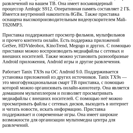
развлечений на вашем ТВ. Она имеет восьмиядерный
процессор Amlogic S912. Оперативная память составляет 2 ГБ.
Имеется внутренний накопитель 8GBк. Также приставка
оснащена высокопроизводительным видеоускорителем Mali-
T820MP3.
Приставка поддерживает просмотр фильмов, мультфильмов
и прочего контента онлайн. Есть поддержка приложений
GetSee, HDVideobox, KinoTrend, Megogo и других. С помощью
приставки можно воспроизводить медиафайлы с сетевых и
внешних носителей. Также можно установить разнообразные
Android приложения, Android игры и другие развлечения.
Работает Tanix TX9s на ОС Android 9.0. Поддерживается
установка приложений из других источников. Tanix TX9s —
это многофункциональная смарт ТВ приставка, с помощью
которой можно организовать онлайн-кинотеатр. Она является
домашним мультиплеером и позволяет просматривать
медиафайлы с внешних носителей. С помощью неё можно
просматривать файлы с сетевых дисков, выходить в интернет
и читать новости, искать информацию. Приставка
поддерживает и современные игры. Она имеет широкие
возможности для организации мультимедиа центра для
развлечений.