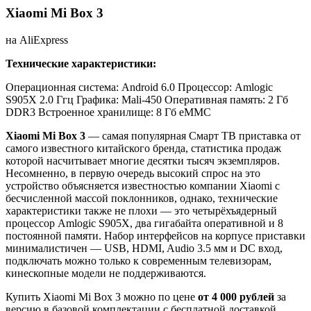
Xiaomi Mi Box 3
на AliExpress
Технические характеристики:
Операционная система: Android 6.0
Процессор: Amlogic
S905X 2.0 Ггц
Графика: Mali-450
Оперативная память: 2 Гб
DDR3
Встроенное хранилище: 8 Гб eMMC
Xiaomi Mi Box 3
— самая популярная Смарт ТВ приставка от
самого известного китайского бренда, статистика продаж
которой насчитывает многие десятки тысяч экземпляров.
Несомненно, в первую очередь высокий спрос на это
устройство объясняется известностью компании Xiaomi с
бесчисленной массой поклонников, однако, технические
характеристики также не плохи — это четырёхъядерный
процессор Amlogic S905X, два гигабайта оперативной и 8
постоянной памяти. Набор интерфейсов на корпусе приставки
минималистичен — USB, HDMI, Audio 3.5 мм и DC вход,
подключать можно только к современным телевизорам,
кинескопные модели не поддерживаются.
Купить Xiaomi Mi Box 3 можно по цене
от 4 000 рублей
за
версию в базовой комплектации с бесплатной доставкой.