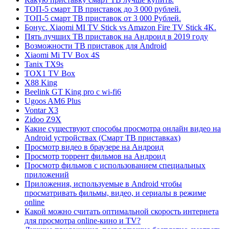
ТОП-5 смарт ТВ приставок до 3 000 рублей.
ТОП-5 смарт ТВ приставок от 3 000 Рублей.
Бонус. Xiaomi MI TV Stick vs Amazon Fire TV Stick 4K.
Пять лучших ТВ приставок на Андроид в 2019 году
Возможности ТВ приставок для Android
Xiaomi Mi TV Box 4S
Tanix TX9s
TOX1 TV Box
X88 King
Beelink GT King pro с wi-fi6
Ugoos AM6 Plus
Vontar X3
Zidoo Z9X
Какие существуют способы просмотра онлайн видео на
Android устройствах (Смарт ТВ приставках)
Просмотр видео в браузере на Андроид
Просмотр торрент фильмов на Андроид
Просмотр фильмов с использованием специальных
приложений
Приложения, используемые в Android чтобы
просматривать фильмы, видео, и сериалы в режиме
online
Какой можно считать оптимальной скорость интернета
для просмотра online-кино и TV?