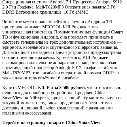
Операционная система: Android 7.1
Процессор: Amlogic S912
2.0 Ггц
Графика: Mali-T820MP3
Оперативная память: 3 Гб
DDR3
Встроенное хранилище: 16 Гб eMMC
Четвёртое место в нашем рейтинге лучших Андроид ТВ
приставок занимает MECOOL KIII Pro, как самая
универсальная приставка. Помимо типичных функций Смарт
ТВ и функционала Андроид, она позволяет принимать и
смотреть телеканалы из трёх дополнительных источников —
эфирного, кабельного и спутникового цифрового вещания.
Для этих целей на задней панели устройства предусмотрены
соответствующие разъёмы. Кроме этого,
KIII Pro имеет
высокопроизводительное аппаратное оснащение, включая
восьмиядерный процессор Amlogic S912, графический чип
Mali-T820MP3, три гигабайта оперативной памяти DDR3, а
также накопитель объёмом 16 гигабайт.
Купить MECOOL KIII Pro
за 8 500 рублей
, что относительно
недорого для подобного устройства. Продавец China
SmartView на AliExpress, предлагающий эту минимальную на
текущий момент цену, также предоставляет бесплатную
доставку и широкий выбор комплектаций с различными
полезными аксессуарами:
Перейти на страницу товара в
China SmartView