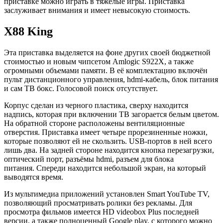
приставке можно играть в тяжёлые игры. Приставка
заслуживает внимания и имеет невысокую стоимость.
X88 King
Эта приставка выделяется на фоне других своей бюджетной
стоимостью и новым чипсетом Amlogic S922X, а также
огромными объемами памяти. В её комплектацию включён
пульт дистанционного управления, hdmi-кабель, блок питания
и сам ТВ бокс. Голосовой поиск отсутствует.
Корпус сделан из черного пластика, сверху находится
надпись, которая при включении ТВ загорается белым цветом.
На обратной стороне расположены вентиляционные
отверстия. Приставка имеет четыре прорезиненные ножки,
которые позволяют ей не скользить. USB-портов в ней всего
лишь два. На задней стороне находится кнопка перезагрузки,
оптический порт, разъёмы hdmi, разъем для блока
питания. Спереди находится небольшой экран, на который
выводятся время.
Из мультимедиа приложений установлен Smart YouTube TV,
позволяющий просматривать ролики без рекламы. Для
просмотра фильмов имеется HD videobox Plus последней
версии, а также полноценный Google play, с которого можно