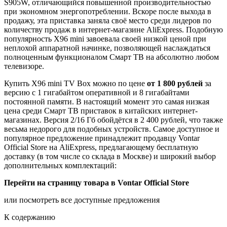
S905W, отличающийся повышенной производительностью
при экономном энергопотреблении. Вскоре после выхода в
продажу, эта приставка заняла своё место среди лидеров по
количеству продаж в интернет-магазине AliExpress. Подобную
популярность X96 mini завоевала своей низкой ценой при
неплохой аппаратной начинке, позволяющей наслаждаться
полноценным функционалом Смарт ТВ на абсолютно любом
телевизоре.
Купить X96 mini TV Box можно по цене
от 1 800 рублей
за
версию с 1 гигабайтом оперативной и 8 гигабайтами
постоянной памяти. В настоящий момент это самая низкая
цена среди Смарт ТВ приставок в китайских интернет-
магазинах. Версия 2/16 Гб обойдётся в 2 400 рублей, что также
весьма недорого для подобных устройств. Самое доступное и
популярное предложение принадлежит продавцу Vontar
Official Store на AliExpress, предлагающему бесплатную
доставку (в том числе со склада в Москве) и широкий выбор
дополнительных комплектаций:
Перейти на страницу товара в Vontar Official Store
или посмотреть все доступные предложения
К содержанию