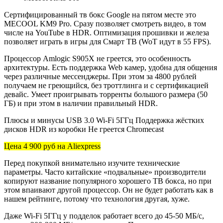
Сертифицированный тв бокс Google на пятом месте это
MECOOL KM9 Pro. Сразу позволяет смотреть видео, в том
числе на YouTube в HDR. Оптимизация прошивки и железа
позволяет играть в игры для Смарт ТВ (WoT идут в 55 FPS).
Процессор Amlogic S905X не греется, это особенность
архитектуры. Есть поддержка Web камер, удобна для общения
через различные мессенджеры. При этом за 4800 рублей
получаем не греющийся, без троттлинга и с сертификацией
девайс. Умеет проигрывать торренты большого размера (50
ГБ) и при этом в наличии правильный HDR.
Плюсы и минусы USB 3.0 Wi-Fi 5ГГц Поддержка жёстких
дисков HDR из коробки Не греется Chromecast
Цена 4 900 руб
на Aliexpress
Перед покупкой внимательно изучите технические
параметры. Часто китайские «подвальные» производители
копируют название популярного хорошего ТВ бокса, но при
этом впаивают другой процессор. Он не будет работать как в
нашем рейтинге, потому что технология другая, хуже.
Даже Wi-Fi 5ГГц у подделок работает всего до 45-50 МБ/с,