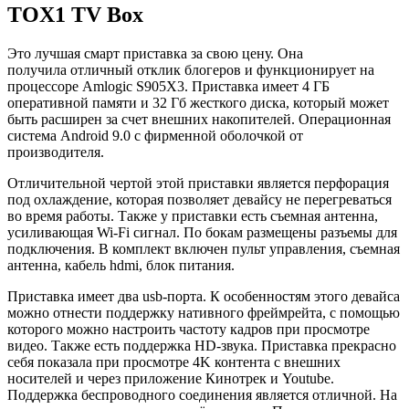
TOX1 TV Box
Это лучшая смарт приставка за свою цену. Она
получила отличный отклик блогеров и функционирует на
процессоре Amlogic S905X3. Приставка имеет 4 ГБ
оперативной памяти и 32 Гб жесткого диска, который может
быть расширен за счет внешних накопителей. Операционная
система Android 9.0 с фирменной оболочкой от
производителя.
Отличительной чертой этой приставки является перфорация
под охлаждение, которая позволяет девайсу не перегреваться
во время работы. Также у приставки есть съемная антенна,
усиливающая Wi-Fi сигнал. По бокам размещены разъемы для
подключения. В комплект включен пульт управления, съемная
антенна, кабель hdmi, блок питания.
Приставка имеет два usb-порта. К особенностям этого девайса
можно отнести поддержку нативного фреймрейта, с помощью
которого можно настроить частоту кадров при просмотре
видео. Также есть поддержка HD-звука. Приставка прекрасно
себя показала при просмотре 4K контента с внешних
носителей и через приложение Кинотрек и Youtube.
Поддержка беспроводного соединения является отличной. На