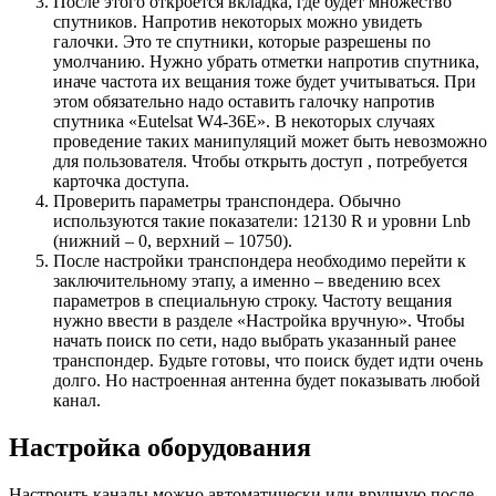
После этого откроется вкладка, где будет множество
спутников. Напротив некоторых можно увидеть
галочки. Это те спутники, которые разрешены по
умолчанию. Нужно убрать отметки напротив спутника,
иначе частота их вещания тоже будет учитываться. При
этом обязательно надо оставить галочку напротив
спутника «Eutelsat W4-36Е». В некоторых случаях
проведение таких манипуляций может быть невозможно
для пользователя. Чтобы открыть доступ , потребуется
карточка доступа.
Проверить параметры транспондера. Обычно
используются такие показатели: 12130 R и уровни Lnb
(нижний – 0, верхний – 10750).
После настройки транспондера необходимо перейти к
заключительному этапу, а именно – введению всех
параметров в специальную строку. Частоту вещания
нужно ввести в разделе «Настройка вручную». Чтобы
начать поиск по сети, надо выбрать указанный ранее
транспондер. Будьте готовы, что поиск будет идти очень
долго. Но настроенная антенна будет показывать любой
канал.
Настройка оборудования
Настроить каналы можно автоматически или вручную после