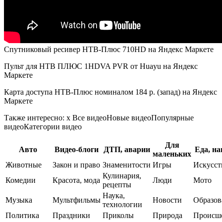
Спутниковый ресивер НТВ-Плюс 710HD
на Яндекс Маркете
Пульт для НТВ ПЛЮС 1HDVA PVR от Huayu
на Яндекс
Маркете
Карта доступа НТВ-Плюс номиналом 184 р. (запад)
на Яндекс
Маркете
Также интересно: x Все видеоНовые видеоПопулярные
видеоКатегории видео
Для
Авто
Видео-блоги
ДТП, аварии
Еда, н
маленьких
Животные
Закон и право
Знаменитости
Игры
Искусст
Кулинария,
Комедии
Красота, мода
Люди
Мото
рецепты
Наука,
Музыка
Мультфильмы
Новости
Образов
технологии
Политика
Праздники
Приколы
Природа
Происш