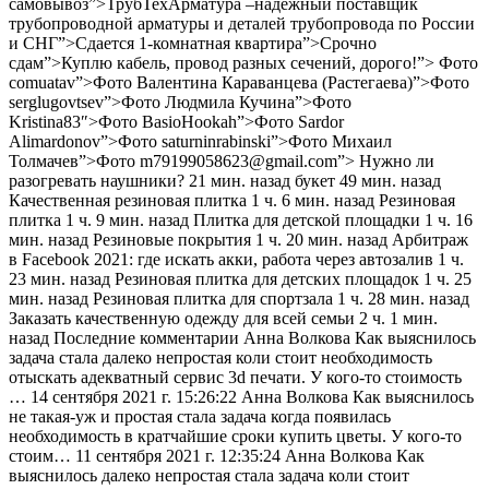
самовывоз”>ТрубТехАрматура –надежный поставщик
трубопроводной арматуры и деталей трубопровода по России
и СНГ”>Сдается 1-комнатная квартира”>Срочно
сдам”>Куплю кабель, провод разных сечений, дорого!”> Фото
comuatav”>Фото Валентина Караванцева (Растегаева)”>Фото
serglugovtsev”>Фото Людмила Кучина”>Фото
Kristina83″>Фото BasioHookah”>Фото Sardor
Alimardonov”>Фото saturninrabinski”>Фото Михаил
Толмачев”>Фото m79199058623@gmail.com”> Нужно ли
разогревать наушники?
21 мин. назад
букет
49 мин. назад
Качественная резиновая плитка
1 ч. 6 мин. назад
Резиновая
плитка
1 ч. 9 мин. назад
Плитка для детской площадки
1 ч. 16
мин. назад
Резиновые покрытия
1 ч. 20 мин. назад
Арбитраж
в Facebook 2021: где искать акки, работа через автозалив
1 ч.
23 мин. назад
Резиновая плитка для детских площадок
1 ч. 25
мин. назад
Резиновая плитка для спортзала
1 ч. 28 мин. назад
Заказать качественную одежду для всей семьи
2 ч. 1 мин.
назад
Последние комментарии Анна Волкова Как выяснилось
задача стала далеко непростая коли стоит необходимость
отыскать адекватный сервис 3d печати. У кого-то стоимость
…
14 сентября 2021 г. 15:26:22
Анна Волкова Как выяснилось
не такая-уж и простая стала задача когда появилась
необходимость в кратчайшие сроки купить цветы. У кого-то
стоим…
11 сентября 2021 г. 12:35:24
Анна Волкова Как
выяснилось далеко непростая стала задача коли стоит