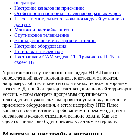
оператора
Настройка каналов на приемнике
Особенности настройки телевизоров разных марок
Плюсы и минусы использования модулей условного
доступа
Монтаж и настройка антенны
Спутниковое телевидение
Этапы установки и настройки антенны
Настройка оборудования
Приставки и телевизор
Настраиваем CAM модуль CI+ Триколор и НТВ+ на
своем ТВ
У российского спутникового провайдера НТВ-Плюс есть
определенный круг поклонников, к которым относятся,
например, любители кино и спортивных передач в хорошем
качестве. Данный оператор ведет вещание по всей территории
России. Чтобы смотреть программы спутникового
телевидения, нужно сначала провести установку антенны и
приемного оборудования, а затем настройку НТВ Плюс
каналов в соответствии с требованиями и рекомендациями
оператора в каждом отдельном регионе охвата. Как это
сделать – пошагово будет описано в данном материале.
Монтаж и настройка антенны