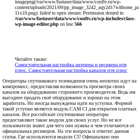
imagepng(/var/www/fastuser/data/www/conftv.ru/wp-
content/uploads/2021/09/pp_image_3242_aqy2d17wlthome_pa
11x10.png): failed to open stream: Permission denied in
/var/www/fastuser/data/www/conftv.ru/wp-includes/class-
wp-image-editor.php
on line
566
Читайте также:
Самостоятельная настройка антенны и ресивера нтв
плюс. Самостоятельная настройка каналов нтв плюс
Операторы спутникового телевидения очень неохотно идут на
компромисс, предоставляя возможность просмотра своих
каналов на оборудовании стороннего производителя. Ведь им
выгоднее продать своё оборудование и хорошо на этом
заработать. Но иногда вынуждены идти на уступки. Формой
такой уступки является модуль CAM CI для открытия платных
каналов. Все российские спутниковые операторы
предоставляют такие модули для своих услуг. Но не все
пользователи знают для чего они нужны и чем отличаются от
официальных ресиверов. На эти вопросы и ответит данная
статья. Где используются модули CI? Официально они