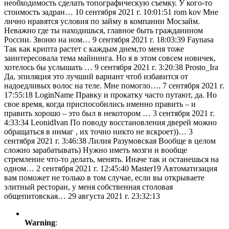
необходимость сделать топографическую съемку. У кого-то
стоимость задран…
10 сентября 2021 г. 10:01:51
rom kov Мне
лично нравятся условия по займу в компании Мосзайм.
Неважно где ты находишься, главное быть гражданином
России. Звоню на ном…
9 сентября 2021 г. 18:03:39
Faynasa
Так как крипта растет с каждым днем,то меня тоже
заинтересовала тема майнинга. Но я в этом совсем новичек,
хотелось бы услышать …
9 сентября 2021 г. 3:20:38
Prosto_Ira
Да, эпиляция это лучший вариант чтоб избавится от
надоедливых волос на теле. Мне помогло….
7 сентября 2021 г.
17:55:18
LoginName Правку и прокатку часто путают, да. Но
свое время, когда приспособились именно править – и
править хорошо – это был в некотором …
3 сентября 2021 г.
4:33:34
LeonidIvan По поводу восстановления дверей можно
обращаться в инмаг , их точно никто не вскроет))…
3
сентября 2021 г. 3:46:38
Лилия Разумовская Вообще в целом
сложно зарабатывать) Нужно иметь мозги и вообще
стремление что-то делать, менять. Иначе так и останешься на
одном…
2 сентября 2021 г. 12:45:40
Master19 Автоматизация
вам поможет не только в том случае, если вы открываете
элитный ресторан, у меня собственная столовая
общепитовская…
29 августа 2021 г. 23:32:13
Warning
: