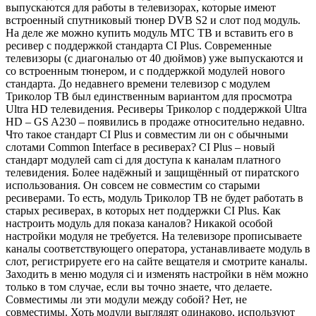
выпускаются для работы в телевизорах, которые имеют
встроенный спутниковый тюнер DVB S2 и слот под модуль.
На деле же можно купить модуль МТС ТВ и вставить его в
ресивер с поддержкой стандарта CI Plus. Современные
телевизоры (с диагональю от 40 дюймов) уже выпускаются и
со встроенным тюнером, и с поддержкой модулей нового
стандарта. До недавнего времени телевизор с модулем
Триколор ТВ был единственным вариантом для просмотра
Ultra HD телевидения. Ресиверы Триколор с поддержкой Ultra
HD – GS A230 – появились в продаже относительно недавно.
Что такое стандарт CI Plus и совместим ли он с обычными
слотами Common Interface в ресиверах? CI Plus – новый
стандарт модулей cam ci для доступа к каналам платного
телевидения. Более надёжный и защищённый от пиратского
использования. Он совсем не совместим со старыми
ресиверами. То есть, модуль Триколор ТВ не будет работать в
старых ресиверах, в которых нет поддержки CI Plus. Как
настроить модуль для показа каналов? Никакой особой
настройки модуля не требуется. На телевизоре прописываете
каналы соответствующего оператора, устанавливаете модуль в
слот, регистрируете его на сайте вещателя и смотрите каналы.
Заходить в меню модуля ci и изменять настройки в нём можно
только в том случае, если вы точно знаете, что делаете.
Совместимы ли эти модули между собой? Нет, не
совместимы. Хоть модули выглядят одинаково, используют