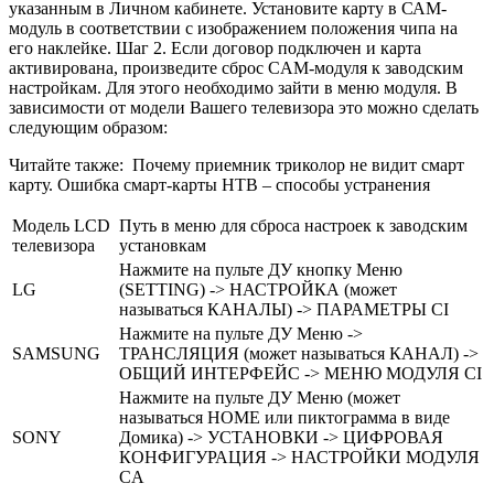
указанным в Личном кабинете. Установите карту в САМ-
модуль в соответствии с изображением положения чипа на
его наклейке. Шаг 2. Если договор подключен и карта
активирована, произведите сброс CAM-модуля к заводским
настройкам. Для этого необходимо зайти в меню модуля. В
зависимости от модели Вашего телевизора это можно сделать
следующим образом:
Читайте также:
Почему приемник триколор не видит смарт
карту. Ошибка смарт-карты НТВ – способы устранения
Модель LCD
Путь в меню для сброса настроек к заводским
телевизора
установкам
Нажмите на пульте ДУ кнопку Меню
LG
(SETTING) -> НАСТРОЙКА (может
называться КАНАЛЫ) -> ПАРАМЕТРЫ CI
Нажмите на пульте ДУ Меню ->
SAMSUNG
ТРАНСЛЯЦИЯ (может называться КАНАЛ) ->
ОБЩИЙ ИНТЕРФЕЙС -> МЕНЮ МОДУЛЯ CI
Нажмите на пульте ДУ Меню (может
называться HOME или пиктограмма в виде
SONY
Домика) -> УСТАНОВКИ -> ЦИФРОВАЯ
КОНФИГУРАЦИЯ -> НАСТРОЙКИ МОДУЛЯ
СA