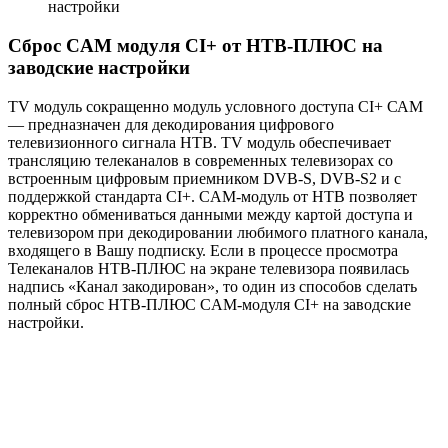
настройки
Сброс CAM модуля CI+ от НТВ-ПЛЮС на
заводские настройки
TV модуль сокращенно модуль условного доступа CI+ САМ
— предназначен для декодирования цифрового
телевизионного сигнала НТВ. TV модуль обеспечивает
трансляцию телеканалов в современных телевизорах со
встроенным цифровым приемником DVB-S, DVB-S2 и с
поддержкой стандарта CI+. CAM-модуль от НТВ позволяет
корректно обмениваться данными между картой доступа и
телевизором при декодировании любимого платного канала,
входящего в Вашу подписку. Если в процессе просмотра
Телеканалов НТВ-ПЛЮС на экране телевизора появилась
надпись «Канал закодирован», то один из способов сделать
полный сброс НТВ-ПЛЮС CAM-модуля CI+ на заводские
настройки.