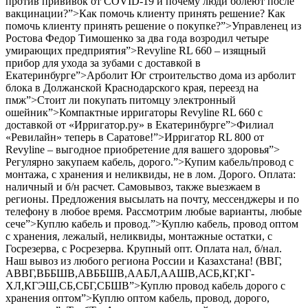
против прививок от COVID-19 и почему люди болеют после
вакцинации?”>Как помочь клиенту принять решение? Как
помочь клиенту принять решение о покупке?”>Управленец из
Ростова Федор Тимошенко за два года возродил четыре
умирающих предприятия”>Revyline RL 660 – изящный
прибор для ухода за зубами с доставкой в
Екатеринбурге”>Арболит Юг строительство дома из арболит
блока в Должанской Краснодарского края, переезд на
пмж”>Стоит ли покупать питомцу электронный
ошейник”>Компактные ирригаторы Revyline RL 660 с
доставкой от «Ирригатор.ру» в Екатеринбурге”>Филиал
«Ревилайн» теперь в Саратове!”>Ирригатор RL 800 от
Revyline – выгодное приобретение для вашего здоровья”>
Регулярно закупаем кабель, дорого.”>Купим кабель/провод с
монтажа, с хранения и неликвиды, не в лом. Дорого. Оплата:
наличный и б/н расчет. Самовывоз, также выезжаем в
регионы. Предложения высылать на почту, мессенджеры и по
телефону в любое время. Рассмотрим любые варианты, любые
сече”>Куплю кабель и провод.”>Куплю кабель, провод оптом
с хранения, лежалый, неликвиды, монтажные остатки, с
Госрезерва, с Росрезерва. Крупный опт. Оплата нал, б/нал.
Наш вывоз из любого региона России и Казахстана! (ВВГ,
АВВГ,ВББШВ,АВББШВ,ААБЛ,ААШВ,АСБ,КГ,КГ-
ХЛ,КГЭШ,СБ,СБГ,СБШВ”>Куплю провод кабель дорого c
хранения оптом”>Куплю оптом кабель, провод, дорого,