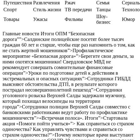
Путешествия
Развлечения
Ржач
Семья
Сериал
Спорт
Стиль жизни
ТВ передачи
Танцы
Техноло
Шоу-
Товары
Ужасы
Фильмы
Юмор
бизнес
Главные новости Итоги ОПМ “Безопасная
дорога””>Салдинские полицейские посетят более тысяч
граждан 60 лет и старше, чтобы еще раз напомнить о том, как
не стать жертвой мошенников”>Профилактическое
мероприятие «Безопасная дорога»”>Берегите свои деньги, за
ними охотятся мошенники! Свердловское МВД не
рекомендует совершать сомнительные финансовые
операции”>Уроки по подготовке детей к действиям в
экстремальных и опасных ситуациях”>Сотрудники ГИБДД
выясняют обстоятельства ДТП, в результате которого
пострадал несовершеннолетний пешеход”>Сотрудники
уголовного розыска Верхней Салды задержали мужчину,
который похищал велосипеды на территории
города”>Сотрудники полиции Верхней Салды совместно с
банковскими работниками ведут работу по профилактике
мошенничеств”>«Встречная полоса». Итоги”>Стартовала
акция «Помоги пойти учиться»”> Как справиться со страхом
одиночества? Как управлять чувствами и справиться со
страхом одиночества?”>Почему некоторые врачи выступают