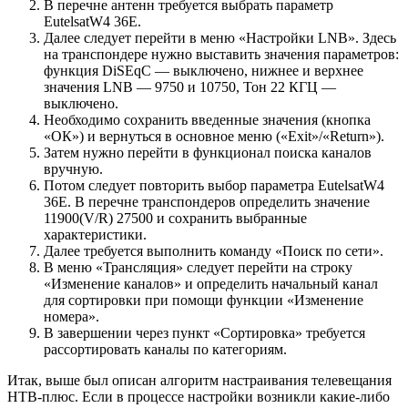
В перечне антенн требуется выбрать параметр
EutelsatW4 36E.
Далее следует перейти в меню «Настройки LNB». Здесь
на транспондере нужно выставить значения параметров:
функция DiSEqC — выключено, нижнее и верхнее
значения LNB — 9750 и 10750, Тон 22 КГЦ —
выключено.
Необходимо сохранить введенные значения (кнопка
«ОК») и вернуться в основное меню («Exit»/«Return»).
Затем нужно перейти в функционал поиска каналов
вручную.
Потом следует повторить выбор параметра EutelsatW4
36E. В перечне транспондеров определить значение
11900(V/R) 27500 и сохранить выбранные
характеристики.
Далее требуется выполнить команду «Поиск по сети».
В меню «Трансляция» следует перейти на строку
«Изменение каналов» и определить начальный канал
для сортировки при помощи функции «Изменение
номера».
В завершении через пункт «Сортировка» требуется
рассортировать каналы по категориям.
Итак, выше был описан алгоритм настраивания телевещания
НТВ-плюс. Если в процессе настройки возникли какие-либо