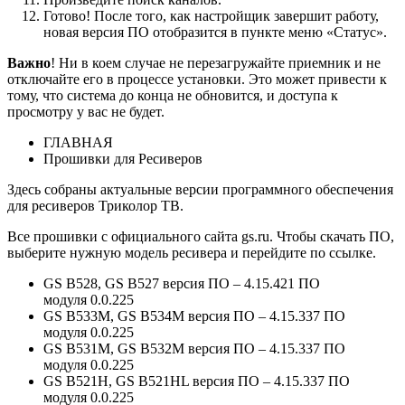
Готово! После того, как настройщик завершит работу,
новая версия ПО отобразится в пункте меню «Статус».
Важно
! Ни в коем случае не перезагружайте приемник и не
отключайте его в процессе установки. Это может привести к
тому, что система до конца не обновится, и доступа к
просмотру у вас не будет.
ГЛАВНАЯ
Прошивки для Ресиверов
Здесь собраны актуальные версии программного обеспечения
для ресиверов
Триколор
ТВ
.
В
се прошивки с официального сайта gs.ru. Чтобы скачать ПО,
выберите нужную модель ресивера и перейдите по ссылке.
GS B528, GS
B527
версия ПО – 4.15.421 ПО
модуля 0.0.225
GS B533M,
GS B534M
версия ПО – 4.15.337 ПО
модуля 0.0.225
GS B531M,
GS B532M
версия ПО – 4.15.337 ПО
модуля 0.0.225
GS B521H,
GS B521HL
версия ПО – 4.15.337 ПО
модуля 0.0.225