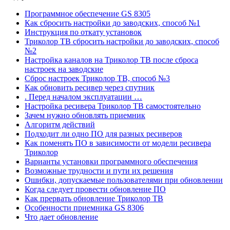
Программное обеспечение GS 8305
Как сбросить настройки до заводских, способ №1
Инструкция по откату установок
Триколор ТВ сбросить настройки до заводских, способ
№2
Настройка каналов на Триколор ТВ после сброса
настроек на заводские
Сброс настроек Триколор ТВ, способ №3
Как обновить ресивер через спутник
. Перед началом эксплуатации …
Настройка ресивера Триколор ТВ самостоятельно
Зачем нужно обновлять приемник
Алгоритм действий
Подходит ли одно ПО для разных ресиверов
Как поменять ПО в зависимости от модели ресивера
Триколор
Варианты установки программного обеспечения
Возможные трудности и пути их решения
Ошибки, допускаемые пользователями при обновлении
Когда следует провести обновление ПО
Как прервать обновление Триколор ТВ
Особенности приемника GS 8306
Что дает обновление