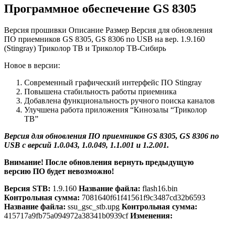
Программное обеспечение GS 8305
Версия прошивки Описание Размер Версия для обновления
ПО приемников GS 8305, GS 8306 по USB на вер. 1.9.160
(Stingray) Триколор ТВ и Триколор ТВ-Сибирь
Новое в версии:
Современный графический интерфейс ПО Stingray
Повышена стабильность работы приемника
Добавлена функциональность ручного поиска каналов
Улучшена работа приложения “Кинозалы “Триколор
ТВ”
Версия для обновления ПО приемников GS 8305, GS 8306 по
USB с версий 1.0.043, 1.0.049, 1.1.001 и 1.2.001.
Внимание!
После обновления вернуть предыдущую
версию ПО будет невозможно!
Версия STB:
1.9.160
Название файла:
flash16.bin
Контрольная сумма:
7081640f61f41561f9c3487cd32b6593
Название файла:
ssu_gsc_stb.upg
Контрольная сумма:
415717a9fb75a094972a38341b0939cf
Изменения: