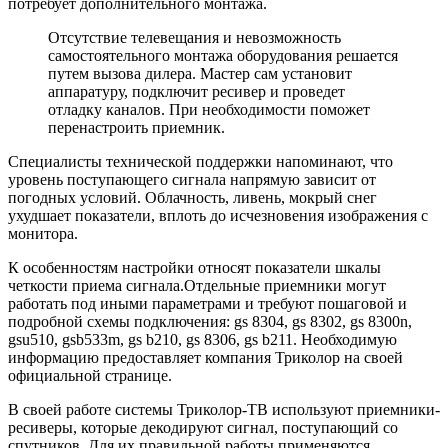
потребует дополнительного монтажа.
Отсутствие телевещания и невозможность
самостоятельного монтажа оборудования решается
путем вызова дилера. Мастер сам установит
аппаратуру, подключит ресивер и проведет
отладку каналов. При необходимости поможет
перенастроить приемник.
Специалисты технической поддержки напоминают, что
уровень поступающего сигнала напрямую зависит от
погодных условий. Облачность, ливень, мокрый снег
ухудшает показатели, вплоть до исчезновения изображения с
монитора.
К особенностям настройки относят показатели шкалы
четкости приема сигнала.Отдельные приемники могут
работать под иными параметрами и требуют пошаговой и
подробной схемы подключения: gs 8304, gs 8302, gs 8300n,
gsu510, gsb533m, gs b210, gs 8306, gs b211. Необходимую
информацию предоставляет компания Триколор на своей
официальной странице.
В своей работе системы Триколор-ТВ используют приемники-
ресиверы, которые декодируют сигнал, поступающий со
спутников. Для их правильной работы применяются