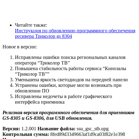
Читайте также:
Инструкция по обновлению программного обеспечения
ресивера Триколор gs 8304
Новое в версии:
Исправлены ошибки поиска региональных каналов
оператора “Триколор ТВ”
Повышена стабильность работы сервиса “Кинозалы
“Триколор ТВ””
Уменьшена яркость светодиодов на передней панели
Устранены ошибки, которые могли возникать при
обновлении ПО
Исправлены недочеты в работе графического
интерфейса приемника
Релизная версия программного обеспечения для приемников
GS-8305 и GS-8306, для USB обновления.
Версия:
1.2.001
Название файла:
ssu_gsc_stb.upg
Контрольная сумма:
8fed89d3349663af1d9ca03f82e1e398