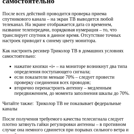
самостоятельно
После всех действий проводится проверка приема
спутникового канала – на экран ТВ выводится любой
телеканал. На экране отображается дата со временем,
название телепередачи, порядковая нумерация – то, что
транслирует спутник в данное время. Отсутствие точных
настроек приводит к синему цвету монитора.
Как настроить ресивер Триколор ТВ в домашних условиях
самостоятельно:
нажатие кнопки «i» – на мониторе возникнут два типа
определения поступающего сигнала;
если показатели меньше 70% – следует провести
проверку соединения всех проводов;
вторично перенастроить антенну – медленным
передвижением, до момента заполнения шкалы до 70%.
Читайте также:
Триколор ТВ не показывает федеральные
каналы
После получения требуемого качества телесигнала следует
плотно затянуть гайки регулировки антенны – в противном
случае она немного сдвинется при порывах сильного ветра и