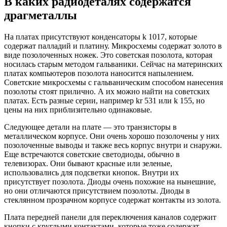
В каких радиодеталях содержатся
драгметаллы
На платах присутствуют конденсаторы k 1017, которые
содержат палладий и платину. Микросхемы содержат золото в
виде позолоченных ножек. Это советская позолота, которая
носилась старым методом гальваники. Сейчас на материнских
платах компьютеров позолота наносится напылением.
Советские микросхемы с гальваническим способом нанесения
позолоты стоят прилично. А их можно найти на советских
платах. Есть разные серии, например kr 531 или k 155, но
цены на них приблизительно одинаковые.
Следующее детали на плате — это транзисторы в
металлическом корпусе. Они очень хорошо позолочены у них
позолоченные выводы и также весь корпус внутри и снаружи.
Еще встречаются советские светодиоды, обычно в
телевизорах. Они бывают красные или зеленые,
использовались для подсветки кнопок. Внутри их
присутствует позолота. Диоды очень похожие на нынешние,
но они отличаются присутствием позолоты. Диоды в
стеклянном прозрачном корпусе содержат контакты из золота.
Плата передней панели для переключения каналов содержит
кнопки с круглыми контактами, которые тоже содержат