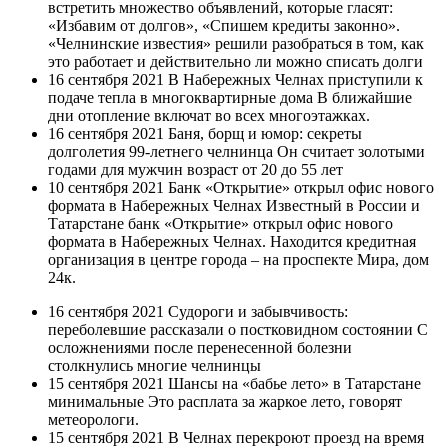
встретить множество объявлений, которые гласят:
«Избавим от долгов», «Спишем кредиты законно».
«Челнинские известия» решили разобраться в том, как
это работает и действительно ли можно списать долги
16 сентября 2021 В Набережных Челнах приступили к
подаче тепла в многоквартирные дома В ближайшие
дни отопление включат во всех многоэтажках.
16 сентября 2021 Баня, борщ и юмор: секреты
долголетия 99-летнего челнинца Он считает золотыми
годами для мужчин возраст от 20 до 55 лет
10 сентября 2021 Банк «Открытие» открыл офис нового
формата в Набережных Челнах Известный в России и
Татарстане банк «Открытие» открыл офис нового
формата в Набережных Челнах. Находится кредитная
организация в центре города – на проспекте Мира, дом
24к.
16 сентября 2021 Судороги и забывчивость:
переболевшие рассказали о постковидном состоянии С
осложнениями после перенесенной болезни
столкнулись многие челнинцы
15 сентября 2021 Шансы на «бабье лето» в Татарстане
минимальные Это расплата за жаркое лето, говорят
метеорологи.
15 сентября 2021 В Челнах перекроют проезд на время