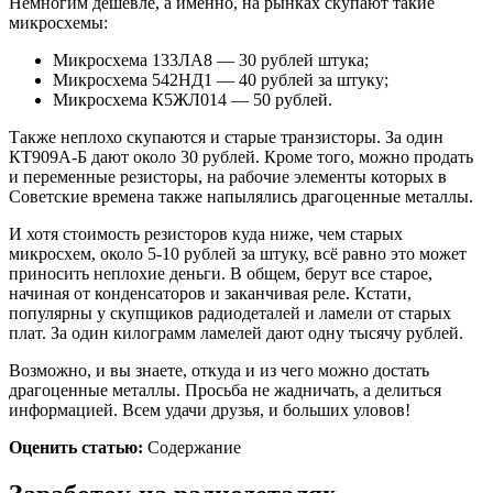
Немногим дешевле, а именно, на рынках скупают такие
микросхемы:
Микросхема 133ЛА8 — 30 рублей штука;
Микросхема 542НД1 — 40 рублей за штуку;
Микросхема К5ЖЛ014 — 50 рублей.
Также неплохо скупаются и старые транзисторы. За один
КТ909А-Б дают около 30 рублей. Кроме того, можно продать
и переменные резисторы, на рабочие элементы которых в
Советские времена также напылялись драгоценные металлы.
И хотя стоимость резисторов куда ниже, чем старых
микросхем, около 5-10 рублей за штуку, всё равно это может
приносить неплохие деньги. В общем, берут все старое,
начиная от конденсаторов и заканчивая реле. Кстати,
популярны у скупщиков радиодеталей и ламели от старых
плат. За один килограмм ламелей дают одну тысячу рублей.
Возможно, и вы знаете, откуда и из чего можно достать
драгоценные металлы. Просьба не жадничать, а делиться
информацией. Всем удачи друзья, и больших уловов!
Оценить статью:
Содержание