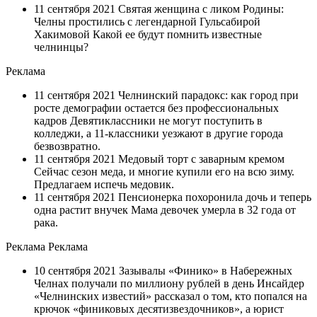
11 сентября 2021 Святая женщина с ликом Родины:
Челны простились с легендарной Гульсабирой
Хакимовой Какой ее будут помнить известные
челнинцы?
Реклама
11 сентября 2021 Челнинский парадокс: как город при
росте демографии остается без профессиональных
кадров Девятиклассники не могут поступить в
колледжи, а 11-классники уезжают в другие города
безвозвратно.
11 сентября 2021 Медовый торт с заварным кремом
Сейчас сезон меда, и многие купили его на всю зиму.
Предлагаем испечь медовик.
11 сентября 2021 Пенсионерка похоронила дочь и теперь
одна растит внучек Мама девочек умерла в 32 года от
рака.
Реклама Реклама
10 сентября 2021 Зазывалы «Финико» в Набережных
Челнах получали по миллиону рублей в день Инсайдер
«Челнинских известий» рассказал о том, кто попался на
крючок «финиковых десятизвездочников», а юрист