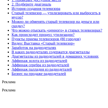
2. Подберите диагональ
История создания телевизора
Старый телевизор — утилизировать или выбросить в
мусор?
Можно ли обменять старый телевизор на деньги или
скидку?
Что можно отыскать «ценного» в старых телевизорах?
Как происходит процесс утилизации?
Пункты приема телевизоров (80 городов)
Видео: Выставка «Старый телевизор»
Заработок на радиодеталях
В каких радиодеталях содержатся драгметаллы
Драгметаллы из радиодеталей в домашних условиях
Аффинаж золота из радиодеталей
Аффинаж серебра из радиодеталей
Аффинаж палладия из радиодеталей
Бизнес на продаже радиодеталей
Реклама
Реклама