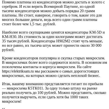
Помимо платины из конденсаторов можно достать и золото с
серебром. И если верить Всемирной Паутине, из одной
тысячи конденсаторов можно добыть порядка 20 грамм
платины. Не стоит, наверное, говорить о том, какие это для
многих большие деньги, ведь всего один грамм платины
стоит более чем 1,5 тыс. рублей.
Наиболее всего скупщиками ценятся конденсаторы KM-5D и
KM-H30. Их стоимость за один килограмм может достигать
35 тысяч рублей. Конденсаторы H902M2 стоят чуть меньше,
но все равно, их тысяча штук может принести около 30 000
рублей.
Кроме конденсаторов популярна и скупка старых микросхем.
В микросхемах более всего содержится золота. В основном им
позолочены контакты и корпуса микросхем. На сайте
https://elektriksam.ru мы расскажем о самых дорогостоящих
микросхемах, на которых можно сделать неплохой бизнес.
Итак, вашему вниманию представляется гигант по прибыли
— микросхема К5ТК011. За одну только штуку на рынке
реально получить до 100 рублей. Можно представить, сколько
получится выручить, если сдать хотя бы 1000 таких
микросхем!