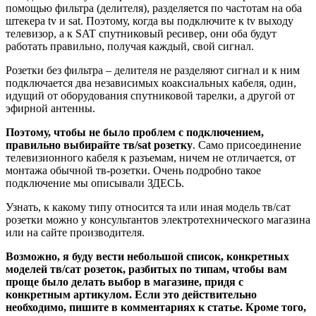
помощью фильтра (делителя), разделяется по частотам на оба
штекера tv и sat. Поэтому, когда вы подключите к tv выходу
телевизор, а к SAT спутниковый ресивер, они оба будут
работать правильно, получая каждый, свой сигнал.
Розетки без фильтра
– делителя
не разделяют сигнал и к ним
подключается два независимых коаксиальных кабеля, один,
идущий от оборудования спутниковой тарелки, а другой от
эфирной антенны.
Поэтому, чтобы не было проблем с подключением,
правильно выбирайте тв/sat розетку
. Само присоединение
телевизионного кабеля к разъемам, ничем не отличается, от
монтажа обычной тв-розетки. Очень подробно такое
подключение мы описывали ЗДЕСЬ.
Узнать, к какому типу относится та или иная модель тв/сат
розетки можно у консультантов электротехнического магазина
или на сайте производителя.
Возможно, я буду вести небольшой список, конкретных
моделей тв/сат розеток, разбитых по типам, чтобы вам
проще было делать выбор в магазине, придя с
конкретным артикулом. Если это действительно
необходимо, пишите в комментариях к статье. Кроме того,