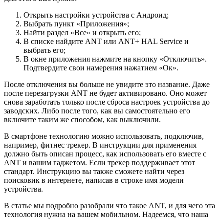
Открыть настройки устройства с Андроид;
Выбрать пункт «
Приложения
»;
Найти раздел «
Все
» и открыть его;
В списке найдите
ANT
или
ANT+ HAL Service
и
выбрать его;
В окне приложения нажмите на кнопку «
Отключить
».
Подтвердите свои намерения нажатием «
О
к».
После отключения вы больше не увидите это название. Даже
после перезагрузки ANT не будет активировано. Оно может
снова заработать только после сброса настроек устройства до
заводских. Либо после того, как вы самостоятельно его
включите таким же способом, как выключили.
В смартфоне технологию можно использовать, подключив,
например, фитнес трекер. В инструкции для применения
должно быть описан процесс, как использовать его вместе с
ANT и вашим гаджетом. Если трекер поддерживает этот
стандарт. Инструкцию вы также сможете найти через
поисковик в интернете, написав в строке имя модели
устройства.
В статье мы подробно разобрали что такое ANT, и для чего эта
технология нужна на вашем мобильном. Надеемся, что наша