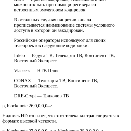
можно открыть при помощи ресивера со
встроенным эмулятором кодировок.
В остальных случаях напротив канала
прописывается наименование системы условного
доступа в которой он закодирован.
Российские операторы используют для своих
телепроектов следующие кодировки:
Irdeto — Радуга ТВ, Телекарта ТВ, Континент ТВ,
Восточный Экспресс.
Viaccess — НТВ Плюс.
CONAX — Телекарта ТВ, Континент ТВ,
Восточный Экспресс.
DRE-Crypt — Триколор ТВ
p, blockquote 26,0,0,0,0–>
Надпись HD означает, что этот телеканал транслируется в
формате высокой четкости.
p, blockquote 27,0,0,0,0–> p, blockquote 28,0,0,0,0–>