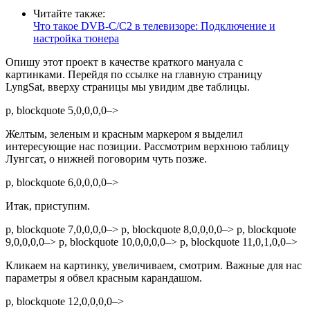
Читайте также:
Что такое DVB-C/C2 в телевизоре: Подключение и
настройка тюнера
Опишу этот проект в качестве краткого мануала с
картинками. Перейдя по ссылке на главную страницу
LyngSat
, вверху страницы мы увидим две таблицы.
p, blockquote 5,0,0,0,0–>
Желтым, зеленым и красным маркером я выделил
интересующие нас позиции. Рассмотрим верхнюю таблицу
Лунгсат, о нижней поговорим чуть позже.
p, blockquote 6,0,0,0,0–>
Итак, приступим.
p, blockquote 7,0,0,0,0–> p, blockquote 8,0,0,0,0–> p, blockquote
9,0,0,0,0–> p, blockquote 10,0,0,0,0–> p, blockquote 11,0,1,0,0–>
Кликаем на картинку, увеличиваем, смотрим. Важные для нас
параметры я обвел красным карандашом.
p, blockquote 12,0,0,0,0–>