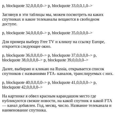
p, blockquote 32,0,0,0,0–> p, blockquote 33,0,0,1,0–>
Заглянув в эти таблицы мы, можем посмотреть на каких
спутниках и какие телеканалы вещаются в свободном
доступе.
p, blockquote 34,0,0,0,0–> p, blockquote 35,0,0,0,0–>
Для примера выберу Free TV и кликну на ссылку Europe,
откроется следующее окно.
p, blockquote 36,0,0,0,0–> p, blockquote 37,0,0,0,0–> p,
blockquote 38,0,0,0,0–> p, blockquote 39,0,0,0,0–>
Далее, выбираю и кликаю на Russia, открывается список
спутников с названиями FTA- каналов, транслируемых с них.
p, blockquote 40,0,0,0,0–> p, blockquote 41,0,0,0,0–> p,
blockquote 42,0,0,0,0–>
На картинке я обвел красным карандашом место где
публикуются свежие новости, на какой спутник и какой FTA
— канал добавлен. Год, месяц, число. Название телеканала и
наименование спутника.