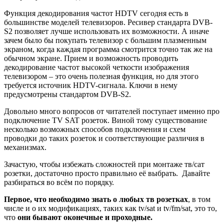
Функция декодирования частот HDTV сегодня есть в
большинстве моделей телевизоров. Ресивер стандарта DVB-
S2 позволяет лучше использовать их возможности. А иначе
зачем было бы покупать телевизор с большим плазменным
экраном, когда каждая программа смотрится точно так же на
обычном экране. Прием и возможность проводить
декодирование частот высокой четкости изображения
телевизором – это очень полезная функция, но для этого
требуется источник HDTV-сигнала. Ключи в нему
предусмотрены стандартом DVB-S2.
Довольно много вопросов от читателей поступает именно про
подключение TV SAT розеток. Виной тому существование
несколько возможных способов подключения и схем
проводки до таких розеток и соответствующие различия в
механизмах.
Зачастую, чтобы избежать сложностей при монтаже тв/сат
розетки, достаточно просто правильно её выбрать. Давайте
разбираться во всём по порядку.
Первое, что необходимо знать о любых тв розетках
, в том
числе и о их модификациях, таких как tv/sat и tv/fm/sat, это то,
что
они бывают оконечные и проходные.