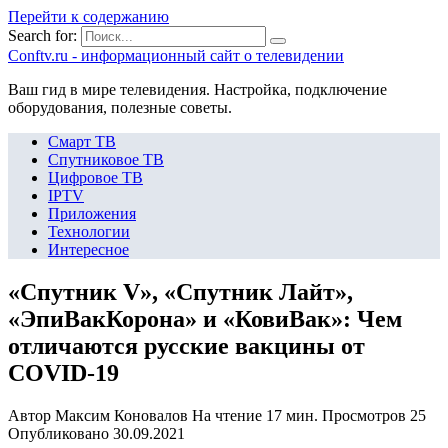
Перейти к содержанию
Search for:
Сonftv.ru - информационный сайт о телевидении
Ваш гид в мире телевидения. Настройка, подключение
оборудования, полезные советы.
Смарт ТВ
Спутниковое ТВ
Цифровое ТВ
IPTV
Приложения
Технологии
Интересное
«Спутник V», «Спутник Лайт»,
«ЭпиВакКорона» и «КовиВак»: Чем
отличаются русские вакцины от
COVID-19
Автор
Максим Коновалов
На чтение
17 мин.
Просмотров
25
Опубликовано
30.09.2021