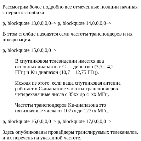
Рассмотрим более подробно все отмеченные позиции начиная
с первого столбика
p, blockquote 13,0,0,0,0–> p, blockquote 14,0,0,0,0–>
В этом столбце находятся сами частоты транспондеров и их
поляризация.
p, blockquote 15,0,0,0,0–>
В спутниковом телевидении имеется два
основных диапазона: С — диапазон (3,5—4,2
ГГц) и Ku-диапазон (10,7—12,75 ГГц).
Исходя из этого, если ваша спутниковая антенна
работает в С-диапазоне частоты транспондеров
четырехзначные числа с 35хх до 41хх
МГц.
Частоты транспондеров
Ku-диапазона это
пятизначные числа от 107хх до 127хх
МГц.
p, blockquote 16,0,0,0,0–> p, blockquote 17,0,0,0,0–>
Здесь опубликованы провайдеры транслируемых телеканалов,
и их перечень на указанной частоте.