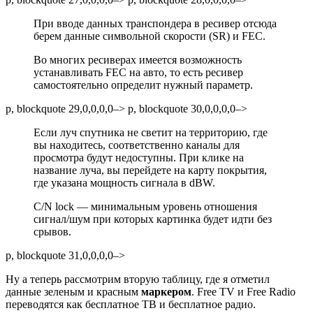
При вводе данных транспондера в ресивер отсюда
берем данные символьной скорости (SR) и FEC.
Во многих ресиверах имеется возможность
устанавливать FEC на авто, то есть ресивер
самостоятельно определит нужный параметр.
p, blockquote 29,0,0,0,0–> p, blockquote 30,0,0,0,0–>
Если луч спутника не светит на территорию, где
вы находитесь, соответственно каналы для
просмотра будут недоступны. При клике на
название луча, вы перейдете на карту покрытия,
где указана мощность сигнала в dBW.
C/N lock — минимальным уровень отношения
сигнал/шум при которых картинка будет идти без
срывов.
p, blockquote 31,0,0,0,0–>
Ну а теперь рассмотрим вторую таблицу, где я отметил
данные зеленым и красным
маркером
. Free TV и Free Radio
переводятся как бесплатное ТВ и бесплатное радио.