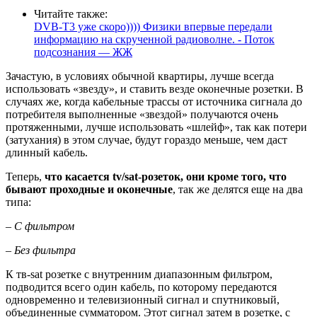
Читайте также:
DVB-T3 уже скоро)))) Физики впервые передали
информацию на скрученной радиоволне. - Поток
подсознания — ЖЖ
Зачастую,
в условиях обычной квартиры, лучше всегда
использовать «звезду»
, и ставить везде оконечные розетки. В
случаях же, когда кабельные трассы от источника сигнала до
потребителя выполненные «звездой» получаются очень
протяженными, лучше использовать «шлейф», так как потери
(затухания) в этом случае, будут гораздо меньше, чем даст
длинный кабель.
Теперь,
что касается tv/sat-розеток, они кроме того, что
бывают проходные и оконечные
, так же делятся еще на два
типа:
– С фильтром
– Без фильтра
К тв-sat розетке с внутренним диапазонным фильтром
,
подводится всего один кабель, по которому передаются
одновременно и телевизионный сигнал и спутниковый,
объединенные сумматором. Этот сигнал затем в розетке, с