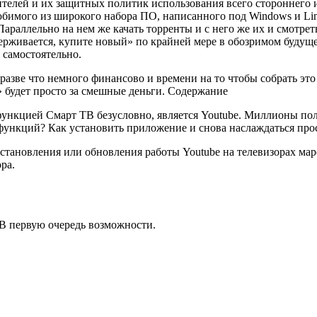
елей и их защитных политик использования всего стороннего и
бимого из широкого набора ПО, написанного под Windows и Linux
раллельно на нем же качать торренты и с него же их и смотрет
рживается, купите новый» по крайней мере в обозримом будущ
 самостоятельно.
разве что немного финансово и времени на то чтобы собрать это 
» будет просто за смешные деньги.
Содержание
нкцией Смарт ТВ безусловно, является Youtube. Миллионы поль
з функций? Как установить приложение и снова наслаждаться пр
тановления или обновления работы Youtube на телевизорах маро
ра.
. В первую очередь возможности.