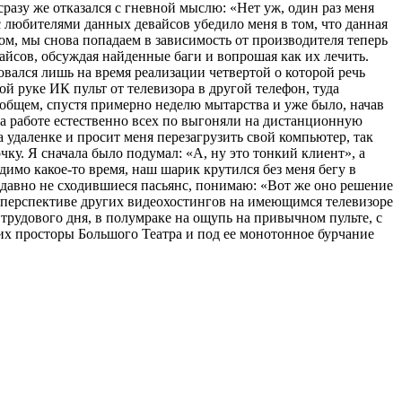
разу же отказался с гневной мыслю: «Нет уж, один раз меня
с любителями данных девайсов убедило меня в том, что данная
м, мы снова попадаем в зависимость от производителя теперь
йсов, обсуждая найденные баги и вопрошая как их лечить.
вался лишь на время реализации четвертой о которой речь
й руке ИК пульт от телевизора в другой телефон, туда
 общем, спустя примерно неделю мытарства и уже было, начав
на работе естественно всех по выгоняли на дистанционную
а удаленке и просит меня перезагрузить свой компьютер, так
ку. Я сначала было подумал: «А, ну это тонкий клиент», а
димо какое-то время, наш шарик крутился без меня бегу в
 давно не сходившиеся пасьянс, понимаю: «Вот же оно решение
 в перспективе других видеохостингов на имеющимся телевизоре
 трудового дня, в полумраке на ощупь на привычном пульте, с
х просторы Большого Театра и под ее монотонное бурчание