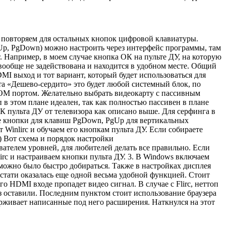
е повторяем для остальных кнопок цифровой клавиатуры.
gUp, PgDown) можно настроить через интерфейс программы, там
. Например, в моем случае кнопка ОК на пульте ДУ, на которую
ообще не задействована и находится в удобном месте. Общий
I выход и тот вариант, который будет использоваться для
нта «Дешево-сердито» это будет любой системный блок, по
OM портом. Желательно выбрать видеокарту с пассивным
в этом плане идеален, так как полностью пассивен в плане
ИК пульта ДУ от телевизора как описано выше. Для серфинга в
две кнопки для клавиш PgDown, PgUp для вертикальных
Winlirc и обучаем его кнопкам пульта ДУ. Если собираете
 Вот схема и порядок настройки
азователем уровней, для любителей делать все правильно. Если
irc и настраиваем кнопки пульта ДУ. 3. В Windows включаем
ожно было быстро добираться. Также в настройках дисплея
стати оказалась еще одной весьма удобной функцией. Стоит
го HDMI входе пропадет видео сигнал. В случае c Flirc, неттоп
з оставили. Последним пунктом стоит использование браузера
ерживает написанные под него расширения. Наткнулся на этот