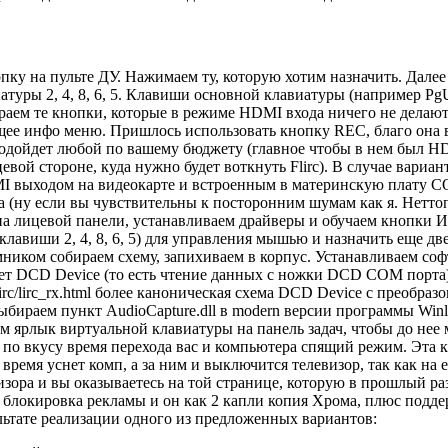
пку на пульте ДУ. Нажимаем ту, которую хотим назначить. Дале
туры 2, 4, 8, 6, 5. Клавиши основной клавиатуры (например P
раем те кнопки, которые в режиме HDMI входа ничего не делают
ее инфо меню. Пришлось использовать кнопку REC, благо она в
одойдет любой по вашему бюджету (главное чтобы в нем был HDM
вой стороне, куда нужно будет воткнуть Flirc). В случае вариа
I выходом на видеокарте и встроенным в материнскую плату C
(ну если вы чувствительны к посторонним шумам как я. Неттоп 
д на лицевой панели, устанавливаем драйверы и обучаем кнопки 
клавиши 2, 4, 8, 6, 5) для управления мышью и назначить еще 
иком собираем схему, запихиваем в корпус. Устанавливаем софт 
дет DCD Device (то есть чтение данных с ножки DCD COM порта)
r/lirc/lirc_rx.html более каноническая схема DCD Device c преобр
бираем пункт AudioCapture.dll в modern версии программы Winl
рлык виртуальной клавиатуры на панель задач, чтобы до нее м
о вкусу время перехода вас и компьютера спящий режим. Эта к
 время уснет комп, а за ним и выключится телевизор, так как на е
зора и вы оказываетесь на той странице, которую в прошлый ра
я блокировка рекламы и он как 2 капли копия Хрома, плюс подд
ультате реализации одного из предложенных вариантов: