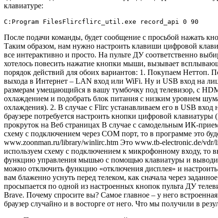
клавиатуре:
C:Program FilesFlircflirc_util.exe record_api 0 90
После подачи команды, будет сообщение с просьбой нажать кно
Таким образом, нам нужно настроить клавиши цифровой клавиа
все интерактивно и просто. На пульте ДУ соответственно выби
хотелось повесить нажатие кнопки мыши, вызывает всплывающ
порядок действий для обоих вариантов: 1. Покупаем Неттоп. П
выхода в Интернет – LAN вход или WiFi. Ну и USB вход на лице
размерам умещающийся в вашу тумбочку под телевизор, с HDM
охлаждением и подобрать блок питания с низким уровнем шума 
охлаждения). 2. В случае с Flirc устанавливаем его в USB вхо
браузере потребуется настроить кнопки цифровой клавиатуры (
прокруток на Веб страницах В случае с самодельным ИК-приемн
схему с подключением через COM порт, то в программе это бу
www.zoonman.ru/library/winlirc.htm Это www.tb-electronic.de/vd
используем схему с подключением к микрофонному входу, то вы
функцию управления мышью с помощью клавиатуры и выводим я
можно отключить функцию «отключения дисплея» и настроить п
вам блаженно уснуть перед телеком, как сначала через заданное
просыпается по одной из настроенных кнопок пульта ДУ телеви
Brave. Почему спросите вы? Самое главное – у него встроенна
браузер случайно и в восторге от него. Что мы получили в рез