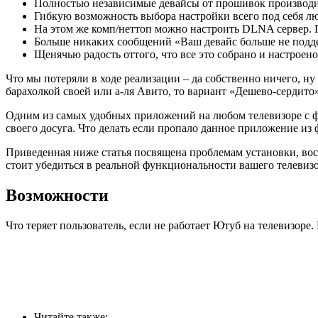
Полностью независимые девайсы от прошивок производит
Гибкую возможность выбора настройки всего под себя лю
На этом же комп/неттоп можно настроить DLNA сервер. Па
Больше никаких сообщений «Ваш девайс больше не подде
Щенячью радость оттого, что все это собрано и настроено
Что мы потеряли в ходе реализации – да собственно ничего, ну 
барахолкой своей или а-ля Авито, то вариант «Дешево-сердито
Одним из самых удобных приложений на любом телевизоре с фу
своего досуга. Что делать если пропало данное приложение и
Приведенная ниже статья посвящена проблемам установки, восс
стоит убедиться в реальной функциональности вашего телевизо
Возможности
Что теряет пользователь, если не работает Ютуб на телевизоре
Читайте также: