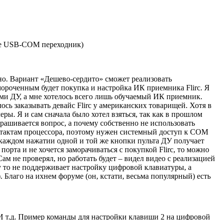
не USB-COM переходник)
сно. Вариант «Дешево-сердито» сможет реализовать
мороченным будет покупка и настройка ИК приемника Flirc. Я
тами ДУ, а мне хотелось всего лишь обучаемый ИК приемник.
сь заказывать девайс Flirc у американских товарищей. Хотя в
. Я и сам сначала было хотел взяться, так как в прошлом
прашивается вопрос, а почему собственно не использовать
 тактам процессора, поэтому нужен системный доступ к COM
ри каждом нажатии одной и той же кнопки пульта ДУ получает
порта и не хочется заморачиваться с покупкой Flirc, то можно
Сам не проверял, но работать будет – видел видео с реализацией
му то не поддерживает настройку цифровой клавиатуры, а
 Благо на ихнем форуме (он, кстати, весьма популярный) есть
 И т.д. Пример команды для настройки клавиши 2 на цифровой