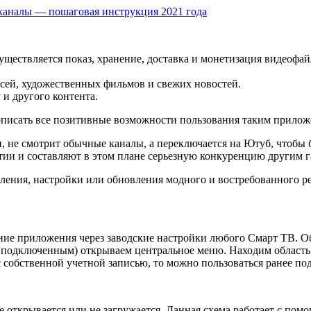
каналы — пошаговая инструкция 2021 года
уществляется показ, хранение, доставка и монетизация видеофай
сей, художественных фильмов и свежих новостей.
 и другого контента.
описать все позитивные возможности пользования таким прилож
и, не смотрит обычные каналы, а переключается на Ютуб, чтобы
итии и составляют в этом плане серьезную конкуренцию другим 
вления, настройки или обновления модного и востребованного ре
е приложения через заводские настройки любого Смарт ТВ. Обы
 подключенным) открываем центральное меню. Находим область 
с собственной учетной записью, то можно пользоваться ранее п
е открывается или не загружается. Данная схема работает с по