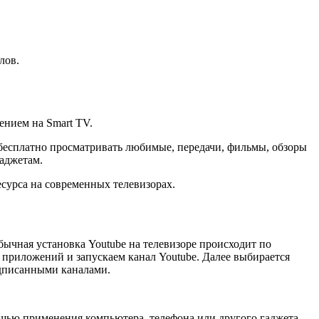
лов.
ением на Smart TV.
 бесплатно просматривать любимые, передачи, фильмы, обзоры
гаджетам.
сурса на современных телевизорах.
чная установка Youtube на телевизоре происходит по
приложений и запускаем канал Youtube. Далее выбирается
одписанными каналами.
мощью применения компьютера, телефона или другого гаджета.