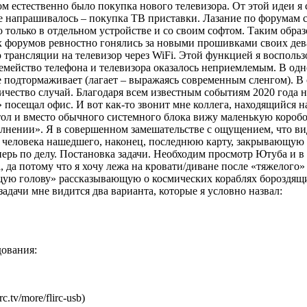
 естественно было покупка нового телевизора. От этой идеи я с
ое напрашивалось – покупка ТВ приставки. Лазание по форумам 
олько в отдельном устройстве и со своим софтом. Таким образо
 форумов ревностно гонялись за новыми прошивками своих дева
трансляции на телевизор через WiFi. Этой функцией я воспользо
емейство телефона и телевизора оказалось неприемлемым. В одно
е подтормаживает (лагает – выражаясь современным сленгом). В
ичество случай. Благодаря всем известным событиям 2020 года 
» посещал офис. И вот как-то звонит мне коллега, находящийся н
тол и вместо обычного системного блока вижу маленькую коробоч
полнении». Я в совершенном замешательстве с ощущением, что ви
м человека нашедшего, наконец, последнюю карту, закрывающую
теперь по делу. Постановка задачи. Необходим просмотр Ютуба и
 да потому что я хочу лежа на кровати/диване после «тяжелого»
ую голову» рассказывающую о космических кораблях бороздящи
дачи мне видится два варианта, которые я условно назвал:
дования:
tv/more/flirc-usb)