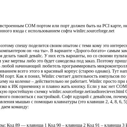
 встроенным COM портом или порт должен быть на PCI карте, 
о входа с использованием софта winlirc.sourceforge.net
 поэтому спешу поделится своим опытом с теми кому это интере
с компьютером он «на ты». В варианте «Дорого-богато» самым за
м делать такой девайс. У них есть варианты, но со своими пуль
уже мертвы либо это будет самоделка под заказ. Поэтому пришло
 любой начинающий любитель программировать микроконтроллеры
иванием всего этого в красивый корпус (старею однако). Тут на
рт. Как я понял, Winlirc считает длительность импульсов по
хему на коленке – действительно не работает. Winlirc просто п
лизко к ИК приемнику и плавно жать кнопку. Если у вас нет COM 
ю простейшую схемку winlirc.sourceforge.net/audioreciever.html 
немного повозиться с настройкой. Софт идущий с девайсом, поче
ления мышью с помощью клавиатуры (это клавиши 2, 4, 8, 6, 5).
 даем команду:
ры: Код 89 — клавиша 1 Код 90 – клавиша 2 Код 91 – клавиша 3