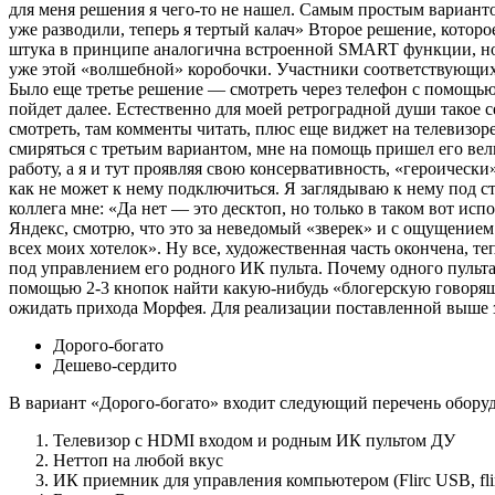
для меня решения я чего-то не нашел. Самым простым вариантом
уже разводили, теперь я тертый калач» Второе решение, котор
штука в принципе аналогична встроенной SMART функции, но т
уже этой «волшебной» коробочки. Участники соответствующих
Было еще третье решение — смотреть через телефон с помощью 
пойдет далее. Естественно для моей ретроградной души такое с
смотреть, там комменты читать, плюс еще виджет на телевизор
смиряться с третьим вариантом, мне на помощь пришел его вел
работу, а я и тут проявляя свою консервативность, «героически
как не может к нему подключиться. Я заглядываю к нему под с
коллега мне: «Да нет — это десктоп, но только в таком вот ис
Яндекс, смотрю, что это за неведомый «зверек» и с ощущение
всех моих хотелок». Ну все, художественная часть окончена, 
под управлением его родного ИК пульта. Почему одного пульта,
помощью 2-3 кнопок найти какую-нибудь «блогерскую говорящ
ожидать прихода Морфея. Для реализации поставленной выше за
Дорого-богато
Дешево-сердито
В вариант «Дорого-богато» входит следующий перечень обору
Телевизор с HDMI входом и родным ИК пультом ДУ
Неттоп на любой вкус
ИК приемник для управления компьютером (Flirc USB, flirc.