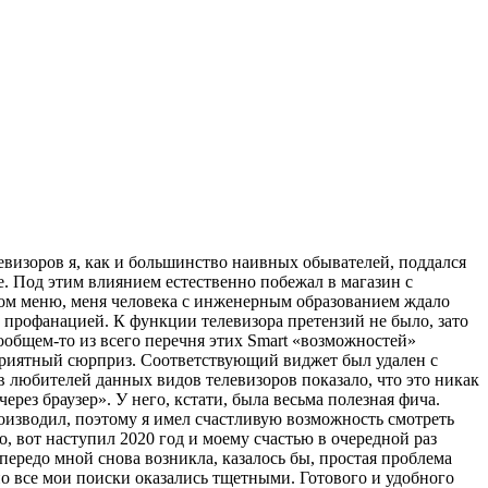
левизоров я, как и большинство наивных обывателей, поддался
. Под этим влиянием естественно побежал в магазин с
дном меню, меня человека с инженерным образованием ждало
й профанацией. К функции телевизора претензий не было, зато
вообщем-то из всего перечня этих Smart «возможностей»
приятный сюрприз. Соответствующий виджет был удален с
любителей данных видов телевизоров показало, что это никак
рез браузер». У него, кстати, была весьма полезная фича.
роизводил, поэтому я имел счастливую возможность смотреть
, вот наступил 2020 год и моему счастью в очередной раз
передо мной снова возникла, казалось бы, простая проблема
но все мои поиски оказались тщетными. Готового и удобного