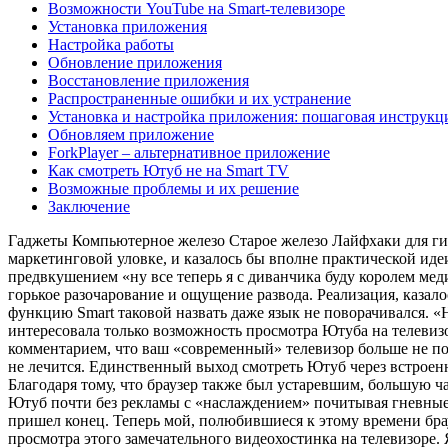
Возможности YouTube на Smart-телевизоре
Установка приложения
Настройка работы
Обновление приложения
Восстановление приложения
Распространенные ошибки и их устранение
Установка и настройка приложения: пошаговая инструкц
Обновляем приложение
ForkPlayer – альтернативное приложение
Как смотреть Ютуб не на Smart TV
Возможные проблемы и их решение
Заключение
Гаджеты
Компьютерное железо
Старое железо
Лайфхаки для ги
маркетинговой уловке, и казалось бы вполне практической иде
предвкушением «ну все теперь я с диванчика буду королем ме
горькое разочарование и ощущение развода. Реализация, казал
функцию Smart таковой назвать даже язык не поворачивался. «
интересовала только возможность просмотра Ютуба на телеви
комментарием, что ваш «современный» телевизор больше не п
не лечится. Единственный выход смотреть Ютуб через встроенны
Благодаря тому, что браузер также был устаревшим, большую ч
Ютуб почти без рекламы с «наслаждением» почитывая гневные к
пришел конец. Теперь мой, полюбившиеся к этому времени брау
просмотра этого замечательного видеохостинка на телевизоре. 