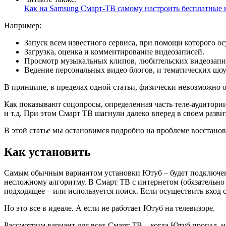
Как на Samsung Смарт-ТВ самому настроить бесплатные 
Например:
Запуск всем известного сервиса, при помощи которого ос
Загрузка, оценка и комментирование видеозаписей.
Просмотр музыкальных клипов, любительских видеозапи
Ведение персональных видео блогов, и тематических шоу
В принципе, в пределах одной статьи, физически невозможно 
Как показывают соцопросы, определенная часть теле-аудитори
и т.д. При этом Смарт ТВ шагнули далеко вперед в своем разв
В этой статье мы остановимся подробно на проблеме восстано
Как установить
Самым обычным вариантом установки Ютуб – будет подключени
несложному алгоритму. В Смарт ТВ с интернетом (обязательно
подходящее – или используется поиск. Если осуществить вход 
Но это все в идеале. А если не работает Ютуб на телевизоре.
Рассмотрим вариант для всех Смарт ТВ – когда Ютуб пропал, н