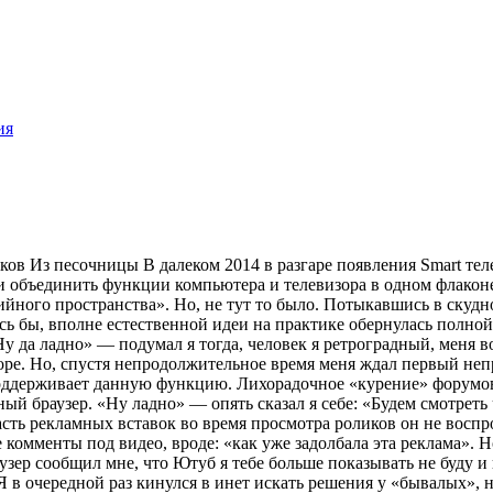
ия
ков
Из песочницы
В далеком 2014 в разгаре появления Smart те
и объединить функции компьютера и телевизора в одном флаконе
дийного пространства». Но, не тут то было. Потыкавшись в ску
ось бы, вполне естественной идеи на практике обернулась полно
Ну да ладно» — подумал я тогда, человек я ретроградный, меня 
зоре. Но, спустя непродолжительное время меня ждал первый не
оддерживает данную функцию. Лихорадочное «курение» форумов 
й браузер. «Ну ладно» — опять сказал я себе: «Будем смотреть че
асть рекламных вставок во время просмотра роликов он не восп
омменты под видео, вроде: «как уже задолбала эта реклама». Но
зер сообщил мне, что Ютуб я тебе больше показывать не буду и 
Я в очередной раз кинулся в инет искать решения у «бывалых», 