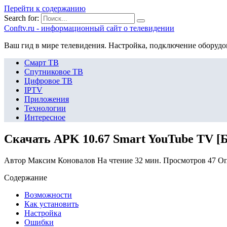
Перейти к содержанию
Search for:
Сonftv.ru - информационный сайт о телевидении
Ваш гид в мире телевидения. Настройка, подключение оборудо
Смарт ТВ
Спутниковое ТВ
Цифровое ТВ
IPTV
Приложения
Технологии
Интересное
Скачать APK 10.67 Smart YouTube TV [Бе
Автор
Максим Коновалов
На чтение
32 мин.
Просмотров
47
Оп
Содержание
Возможности
Как установить
Настройка
Ошибки