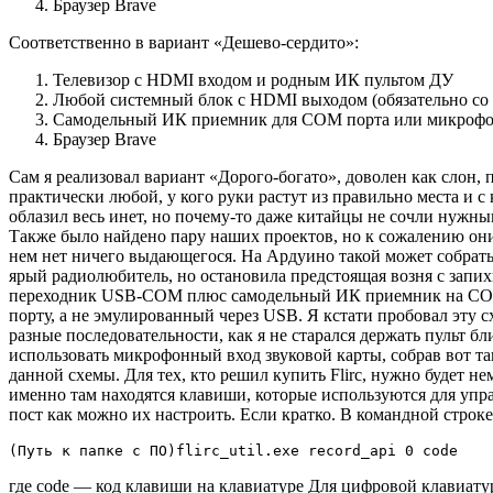
Браузер Brave
Соответственно в вариант «Дешево-сердито»:
Телевизор с HDMI входом и родным ИК пультом ДУ
Любой системный блок с HDMI выходом (обязательно со
Самодельный ИК приемник для COM порта или микрофонног
Браузер Brave
Сам я реализовал вариант «Дорого-богато», доволен как слон,
практически любой, у кого руки растут из правильно места и 
облазил весь инет, но почему-то даже китайцы не сочли нужны
Также было найдено пару наших проектов, но к сожалению они 
нем нет ничего выдающегося. На Ардуино такой может собрать
ярый радиолюбитель, но остановила предстоящая возня с запих
переходник USB-COM плюс самодельный ИК приемник на COM по
порту, а не эмулированный через USB. Я кстати пробовал эту с
разные последовательности, как я не старался держать пульт б
использовать микрофонный вход звуковой карты, собрав вот таку
данной схемы. Для тех, кто решил купить Flirc, нужно будет 
именно там находятся клавиши, которые используются для управ
пост как можно их настроить. Если кратко. В командной строке
(Путь к папке с ПО)flirc_util.exe record_api 0 code 
где code — код клавиши на клавиатуре Для цифровой клавиату