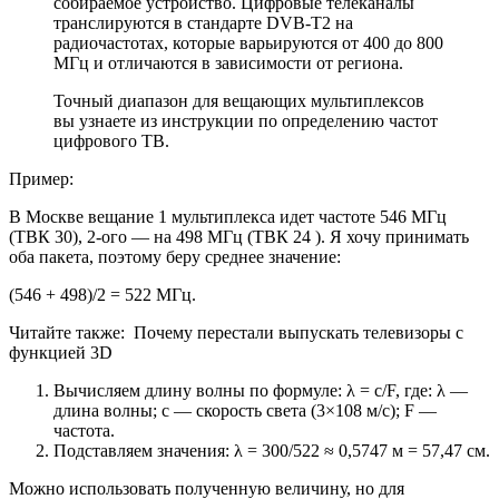
собираемое устройство. Цифровые телеканалы
транслируются в стандарте DVB-T2 на
радиочастотах, которые варьируются от 400 до 800
МГц и отличаются в зависимости от региона.
Точный диапазон для вещающих мультиплексов
вы узнаете из инструкции по определению частот
цифрового ТВ.
Пример:
В Москве вещание 1 мультиплекса идет частоте 546 МГц
(ТВК 30), 2-ого — на 498 МГц (ТВК 24 ). Я хочу принимать
оба пакета, поэтому беру среднее значение:
(546 + 498)/2 = 522 МГц.
Читайте также:
Почему перестали выпускать телевизоры с
функцией 3D
Вычисляем длину волны по формуле: λ = с/F, где: λ —
длина волны; с — скорость света (3×108 м/с); F —
частота.
Подставляем значения: λ = 300/522 ≈ 0,5747 м = 57,47 см.
Можно использовать полученную величину, но для