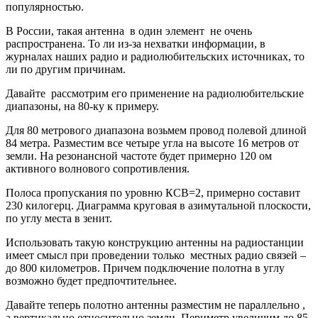
популярностью.
В России, такая антенна в один элемент не очень
распространена. То ли из-за нехватки информации, в
журналах наших радио и радиолюбительских источниках, то
ли по другим причинам.
Давайте рассмотрим его применение на радиолюбительские
диапазоны, на 80-ку к примеру.
Для 80 метрового диапазона возьмем провод полевой длиной
84 метра. Разместим все четыре угла на высоте 16 метров от
земли. На резонансной частоте будет примерно 120 ом
активного волнового сопротивления.
Полоса пропускания по уровню КСВ=2, примерно составит
230 килогерц. Диаграмма круговая в азимутальной плоскости,
по углу места в зенит.
Использовать такую конструкцию антенны на радиостанции
имеет смысл при проведении только местных радио связей –
до 800 километров. Причем подключение полотна в углу
возможно будет предпочтительнее.
Давайте теперь полотно антенны разместим не параллельно ,
а вертикально относительно земли. Периметр увеличим до 85