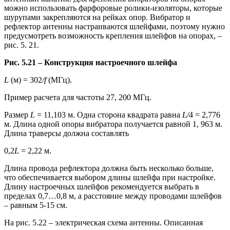
можно использовать фарфоровые ролики-изоляторы, которые
шурупами закрепляются на рейках опор. Вибратор и
рефлектор антенны настраиваются шлейфами, поэтому нужно
предусмотреть возможность крепления шлейфов на опорах, –
рис. 5. 21.
Рис. 5.21 – Конструкция настроечного шлейфа
L
(м) = 302
/
f
(МГц).
Пример расчета для частоты 27, 200 МГц.
Размер
L
= 11,103 м. Одна сторона квадрата равна
L/
4 = 2,776
м. Длина одной опоры вибратора получается равной 1, 963 м.
Длина траверсы должна составлять
0,2
L
= 2,22 м.
Длина провода рефлектора должна быть несколько больше,
что обеспечивается выбором длины шлейфа при настройке.
Длину настроечных шлейфов рекомендуется выбрать в
пределах 0,7…0,8 м, а расстояние между проводами шлейфов
– равным 5-15 см.
На рис. 5.22 – электрическая схема антенны. Описанная