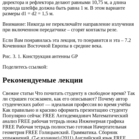
директора и рефлектора делают равными 10,75 м, а длина
провода шлейфа должна быть равна 1 м. В этом варианте
размеры d1 = d2 = 1,5 м.
Внимание: Никогда не переключайте направление излучения
при включенном передатчике – сгорят контакты реле.
Если Вам понравилась эта лекция, то понравится и эта – 7.2
Кочевники Восточной Европы в средние века.
Рис. 3. 1. Конструкция антенны GP
Поделитесь ссылкой:
Рекомендуемые лекции
Свежие статьи Что почитать студенту в свободное время? Так
ли страшен госэкзамен, как его описывают? Почему автор
студенческих работ — идеальная профессия во время учёбы
Как правильно и красиво оформить презентацию студенту
Популярно сейчас FREE Антидемидович Математический
анализ FREE рабочая тетрадь инжа Инженерная графика
FREE Рабочая тетрадь полностью готовая Начертательная
геометрия FREE Голицынский. Грамматика. Сборник
упражнений. (7-е издание) (2011) Английский язык FREE