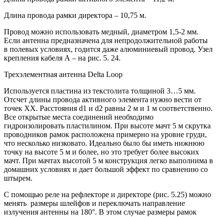
Длина провода рамки директора – 10,75 м.
Провод можно использовать медный, диаметром 1,5-2 мм.
Если антенна предназначена для непродолжительной работы
в полевых условиях, годится даже алюминиевый провод. Узел
крепления кабеля А – на рис. 5. 24.
Трехэлементная антенна Delta Loop
Используется пластина из текстолита толщиной 3…5 мм.
Отсчет длины провода активного элемента нужно вести от
точек XX. Расстояния d1 и d2 равны 2 м и 1 м соответственно.
Все открытые места соединений необходимо
гидроизолировать пластилином. При высоте мачт 5 м скрутка
проводников рамок расположена примерно на уровне груди,
что несколько низковато. Идеально было бы иметь нижнюю
точку на высоте 5 м и более, но это требует более высоких
мачт. При мачтах высотой 5 м конструкция легко выполнима в
домашних условиях и дает большой эффект по сравнению со
штырем.
С помощью реле на рефлекторе и директоре (рис. 5.25) можно
менять размеры шлейфов и переключать направление
излучения антенны на 180°. В этом случае размеры рамок