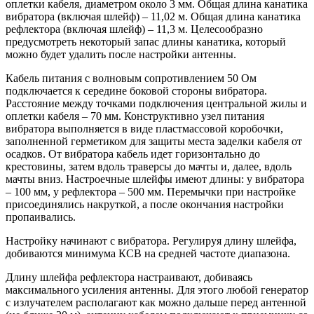
оплетки кабеля, диаметром около 3 мм. Общая длина канатика
вибратора (включая шлейф) – 11,02 м. Общая длина канатика
рефлектора (включая шлейф) – 11,3 м. Целесообразно
предусмотреть некоторый запас длины канатика, который
можно будет удалить после настройки антенны.
Кабель питания с волновым сопротивлением 50 Ом
подключается к середине боковой стороны вибратора.
Расстояние между точками подключения центральной жилы и
оплетки кабеля – 70 мм. Конструктивно узел питания
вибратора выполняется в виде пластмассовой коробочки,
заполненной герметиком для защиты места заделки кабеля от
осадков. От вибратора кабель идет горизонтально до
крестовины, затем вдоль траверсы до мачты и, далее, вдоль
мачты вниз. Настроечные шлейфы имеют длины: у вибратора
– 100 мм, у рефлектора – 500 мм. Перемычки при настройке
присоединялись накруткой, а после окончания настройки
пропаивались.
Настройку начинают с вибратора. Регулируя длину шлейфа,
добиваются минимума КСВ на средней частоте диапазона.
Длину шлейфа рефлектора настраивают, добиваясь
максимального усиления антенны. Для этого любой генератор
с излучателем располагают как можно дальше перед антенной