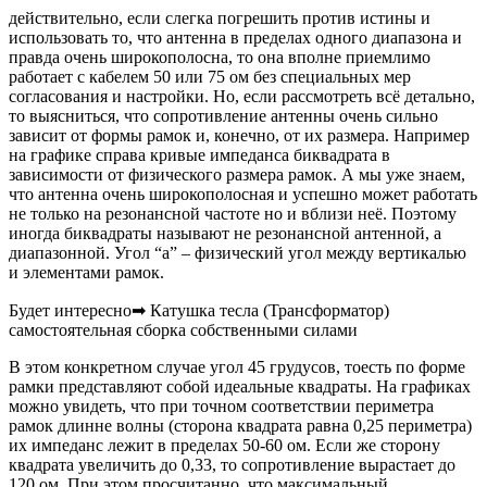
действительно, если слегка погрешить против истины и
использовать то, что антенна в пределах одного диапазона и
правда очень широкополосна, то она вполне приемлимо
работает с кабелем 50 или 75 ом без специальных мер
согласования и настройки. Но, если рассмотреть всё детально,
то выясниться, что сопротивление антенны очень сильно
зависит от формы рамок и, конечно, от их размера. Например
на графике справа кривые импеданса биквадрата в
зависимости от физического размера рамок. А мы уже знаем,
что антенна очень широкополосная и успешно может работать
не только на резонансной частоте но и вблизи неё. Поэтому
иногда биквадраты называют не резонансной антенной, а
диапазонной. Угол “a” – физический угол между вертикалью
и элементами рамок.
Будет интересно➡ Катушка тесла (Трансформатор)
самостоятельная сборка собственными силами
В этом конкретном случае угол 45 грудусов, тоесть по форме
рамки представляют собой идеальные квадраты. На графиках
можно увидеть, что при точном соответствии периметра
рамок длинне волны (сторона квадрата равна 0,25 периметра)
их импеданс лежит в пределах 50-60 ом. Если же сторону
квадрата увеличить до 0,33, то сопротивление вырастает до
120 ом. При этом просчитанно, что максимальный