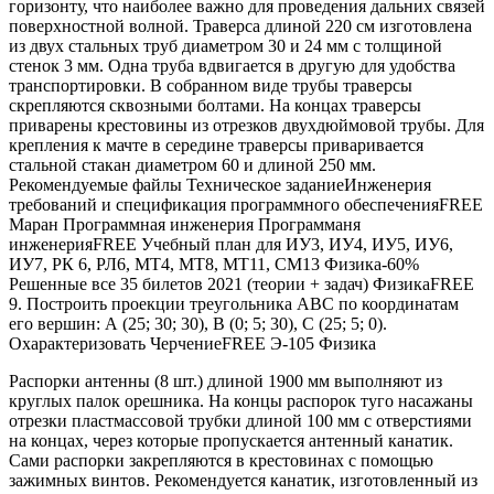
горизонту, что наиболее важно для проведения дальних связей
поверхностной волной. Траверса длиной 220 см изготовлена
из двух стальных труб диаметром 30 и 24 мм с толщиной
стенок 3 мм. Одна труба вдвигается в другую для удобства
транспортировки. В собранном виде трубы траверсы
скрепляются сквозными болтами. На концах траверсы
приварены крестовины из отрезков двухдюймовой трубы. Для
крепления к мачте в середине траверсы приваривается
стальной стакан диаметром 60 и длиной 250 мм.
Рекомендуемые файлы Техническое задание
Инженерия
требований и спецификация программного обеспеченияFREE
Маран Программная инженерия Программаня
инженерияFREE Учебный план для ИУ3, ИУ4, ИУ5, ИУ6,
ИУ7, РК 6, РЛ6, МТ4, МТ8, МТ11, СМ13 Физика-60%
Решенные все 35 билетов 2021 (теории + задач) ФизикаFREE
9. Построить проекции треугольника АВС по координатам
его вершин: А (25; 30; 30), В (0; 5; 30), С (25; 5; 0).
Охарактеризовать ЧерчениеFREE Э-105 Физика
Распорки антенны (8 шт.) длиной 1900 мм выполняют из
круглых палок орешника. На концы распорок туго насажаны
отрезки пластмассовой трубки длиной 100 мм с отверстиями
на концах, через которые пропускается антенный канатик.
Сами распорки закрепляются в крестовинах с помощью
зажимных винтов. Рекомендуется канатик, изготовленный из