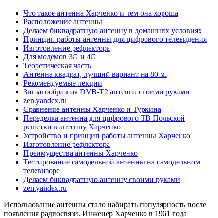
Что такое антенна Харченко и чем она хороша
Расположение антенны
Делаем биквадратную антенну в домашних условиях
Принцип работы антенны для цифрового телевидения
Изготовление рефлектора
Для модемов 3G и 4G
Теоретическая часть
Антенна квадрат, лучший вариант на 80 м.
Рекомендуемые лекции
Зигзагообразная DVB-T2 антенна своими руками
zen.yandex.ru
Сравнение антенны Харченко и Туркина
Переделка антенна для цифрового ТВ Польской
решетки в антенну Харченко
Устройство и принцип работы антенны Харченко
Изготовление рефлектора
Преимущества антенны Харченко
Тестирование самодельной антенны на самодельном
телевизоре
Делаем биквадратную антенну своими руками
zen.yandex.ru
Использование антенны стало набирать популярность после
появления радиосвязи. Инженер Харченко в 1961 года