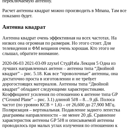
переключаемую антенну.
Расчет антенны квадрат можно производить в Mmana, Там все
показано будет.
Антенна квадрат
Антенна квадрат очень эффективная на всех частотах. На
низких она огромная по размерам. Но этого стоит. Для
телевидения и ФМ вещания очень хорошая. Кто этого не
слышал, обратите внимание.
2020-06-03
2021-03-09
zzyxel
СтудИзба
Лекция 5 Одна из
лучших направленных антенн – антенна типа “Двойной
квадрат” – рис. 5.18. Как все “проволочные” антенны, она
достаточно проста в изготовлении и не требует
дорогостоящих материалов. Антенны типа “Двойной
квадрат” обладают следующими характеристиками.
Коэффициент усиления по отношению к антенне типа GP
(“Ground Plane” – рис. 3.1) длиной 5
l
/8 – 8…9 дБ. Полоса
частот (по уровню КСВ = 1,6) – от 26,600 до 27,900 МГц.
Поляризация – вертикальная. Подавление заднего лепестка
диаграммы направленности – не менее 20 дБ. Сравнение
характеристик антенны GP 5
l
/8 и описываемой антенны
проводилось при малых углах излучения по отношению к