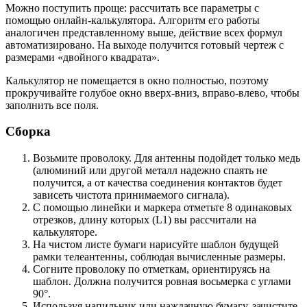
Можно поступить проще: рассчитать все параметры с
помощью онлайн-калькулятора. Алгоритм его работы
аналогичен представленному выше, действие всех формул
автоматизировано. На выходе получится готовый чертеж с
размерами «двойного квадрата».
Калькулятор не помещается в окно полностью, поэтому
прокручивайте голубое окно вверх-вниз, вправо-влево, чтобы
заполнить все поля.
Сборка
Возьмите проволоку. Для антенны подойдет только медь
(алюминий или другой металл надежно спаять не
получится, а от качества соединения контактов будет
зависеть чистота принимаемого сигнала).
С помощью линейки и маркера отметьте 8 одинаковых
отрезков, длину которых (L1) вы рассчитали на
калькуляторе.
На чистом листе бумаги нарисуйте шаблон будущей
рамки телеантенны, соблюдая вычисленные размеры.
Согните проволоку по отметкам, ориентируясь на
шаблон. Должна получится ровная восьмерка с углами
90°.
Используя напильник или наждачную бумагу, зачистите