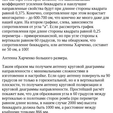
коэффициент усиления биквадрата и наилучшие
направленные свойства будут при длинне стороны квадрата
равной 0,375. Конечно, сопротивление при этом возрастает
многократно – до 600-700 ом, что конечно же много даже для
нашей идеи. На втором графике, слева, зависимоcти
сопротивления от угла “а”. Если рассмотреть график
сопротивления при длине стороны квадрата равной 0,25
периметра – пряморезонансной, но при угле стороны к
вертикали равном 60 градусов, то мы обнаружим, что
сопротивление биквадрата, или антенны Харченко, составит
не 50 ом, а 100!
Антенна Харченко большого размера.
Таким образом мы получаем антенну круговой диаграммы
направленности с минимальными сложностями в
изготовении и настройке. Если одну антенну повернуть на 90
градусов не только в горизонтальной, но и в вертикальной
плоскости, то получаем антенну круговой поляризации и
круговой диаграммы направленности. Простейший расчёт
покажет вам, что для образования угла в 60 градусов между
вертикалью и полотнами сторон ромба (при периметре
равном длине волны, в нашем случае 2000 мм) высота
биквадрата должна быть 1000 мм, а расстояние между
крайними точками 866 мм.