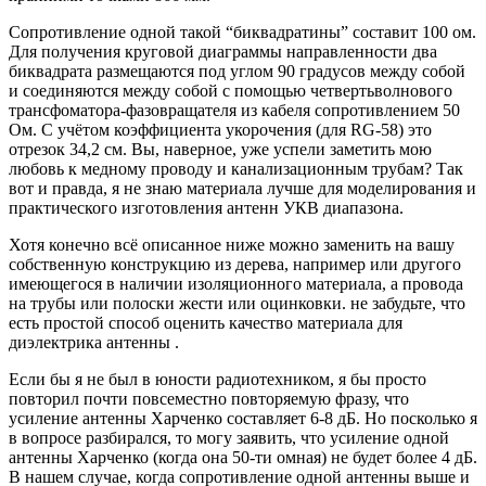
Сопротивление одной такой “биквадратины” составит 100 ом.
Для получения круговой диаграммы направленности два
биквадрата размещаются под углом 90 градусов между собой
и соединяются между собой с помощью четвертьволнового
трансфоматора-фазовращателя из кабеля сопротивлением 50
Ом. С учётом коэффициента укорочения (для RG-58) это
отрезок 34,2 см. Вы, наверное, уже успели заметить мою
любовь к медному проводу и канализационным трубам? Так
вот и правда, я не знаю материала лучше для моделирования и
практического изготовления антенн УКВ диапазона.
Хотя конечно всё описанное ниже можно заменить на вашу
собственную конструкцию из дерева, например или другого
имеющегося в наличии изоляционного материала, а провода
на трубы или полоски жести или оцинковки. не забудьте, что
есть простой способ оценить качество материала для
диэлектрика антенны .
Если бы я не был в юности радиотехником, я бы просто
повторил почти повсеместно повторяемую фразу, что
усиление антенны Харченко составляет 6-8 дБ. Но посколько я
в вопросе разбирался, то могу заявить, что усиление одной
антенны Харченко (когда она 50-ти омная) не будет более 4 дБ.
В нашем случае, когда сопротивление одной антенны выше и