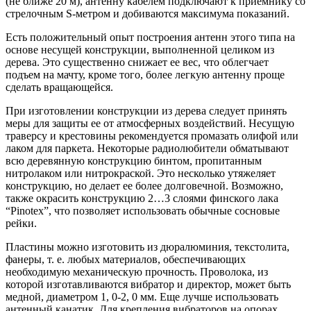
(не ближе 20 м), антенну кабелем подключают к приемнику со
стрелочным S-метром и добиваются максимума показаний.
Есть положительный опыт построения антенн этого типа на
основе несущей конструкции, выполненной целиком из
дерева. Это существенно снижает ее вес, что облегчает
подъем на мачту, кроме того, более легкую антенну проще
сделать вращающейся.
При изготовлении конструкции из дерева следует принять
меры для защиты ее от атмосферных воздействий. Несущую
траверсу и крестовины рекомендуется промазать олифой или
лаком для паркета. Некоторые радиолюбители обматывают
всю деревянную конструкцию бинтом, пропитанным
нитролаком или нитрокраской. Это несколько утяжеляет
конструкцию, но делает ее более долговечной. Возможно,
также окрасить конструкцию 2…3 слоями финского лака
“Pinotex”, что позволяет использовать обычные сосновые
рейки.
Пластины можно изготовить из дюралюминия, текстолита,
фанеры, т. е. любых материалов, обеспечивающих
необходимую механическую прочность. Проволока, из
которой изготавливаются вибратор и директор, может быть
медной, диаметром 1, 0-2, 0 мм. Еще лучше использовать
антенный канатик. Для крепления вибраторов на опорах