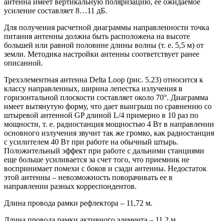
антенна имеет вертикальную поляризацию, ее ожидаемое
усиление составляет 8…11 дБ.
Для получения расчетной диаграммы направленности точка
питания антенны должна быть расположена на высоте
большей или равной половине длины волны (т. е. 5,5 м) от
земли. Методика настройки антенны соответствует ранее
описанной.
Трехэлементная антенна Delta Loop (рис. 5.23) относится к
классу направленных, ширина лепестка излучения в
горизонтальной плоскости составляет около 70°. Диаграмма
имеет вытянутую форму, что дает выигрыш по сравнению со
штыревой антенной GP длиной L/4 примерно в 10 раз по
мощности, т. е. радиостанция мощностью 4 Вт в направлении
основного излучения звучит так же громко, как радиостанция
с усилителем 40 Вт при работе на обычный штырь.
Положительный эффект при работе с дальними станциями
еще больше усиливается за счет того, что приемник не
воспринимает помехи с боков и сзади антенны. Недостаток
этой антенны – невозможность поворачивать ее в
направлении разных корреспондентов.
Длина провода рамки рефлектора – 11,72 м.
Длина провода рамки активного элемента – 11,2 м.