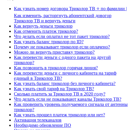
Как узнать номер договора Триколор ТВ ⭐ по фамилии |
Как изменить, расторгнуть абонентский довогор
Триколор ТВ и вернуть деньги
Как вернуть деньги триколор
Как отменить платеж триколор?
Что делать если оплатил не тот пакет триколор?
Как узнать баланс триколор по ID?
Почему не показывает триколор если оплачено?
Можно ли вернуть приставку триколор?
Как перевести деньги с одного пакета на другой
триколор?
Как позвонить в триколор горячая линия?
Как перевести деньги с личного кабинета на тариф
единый в Триколор ТВ?
Как узнать баланс триколор без личного кабинета?
Как узнать свой тариф на Триколор ТВ?
Сколько платить за Триколор ТВ в 2020 году?
Что делать если не показывают каналы Триколор ТВ?
Как проверить уровень получаемого сигнала от антенны
триколор?
Как узнать прошел платеж триколор или нет?
Активация телеканалов
Необходимо обновление ПО