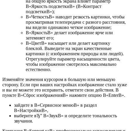
на общую яркость экрана влияет параметр
В«Яркость подсветкиВ» (В«Контраст
подсветкиВ»);
В«ЧеткостьВ» наводит резкость картинки, чтобы
просматривая телепередачи с разного расстояния,
вы видели одинаково четкое изображение;
В«ЯркостьВ» делает изображение ярче или
затемняет его;
В«ЦветВ» насыщает или делает картинку
блеклой. Выведите на экран качественные
картинки (с изображением природы или людей).
Отрегулируйте параметр насыщенности цвета,
чтобы изображение смотрелось максимально
естественно.
Изменяйте значения курсором в большую или меньшую
сторону. Если при ваших настройках изображение стало хуже
и вы не можете это исправить, отметите свои действия. В
пункте В«Сброс изображенияВ» нажмите опцию В«EnterВ».
зайдите в В«Сервисное менюВ» в раздел
В«НастройкиВ»,
выберите вЂ” В«ЗвукВ» и определите тональность
звучания.
Компания В«Support.uaВ» профессионально устанавливает и