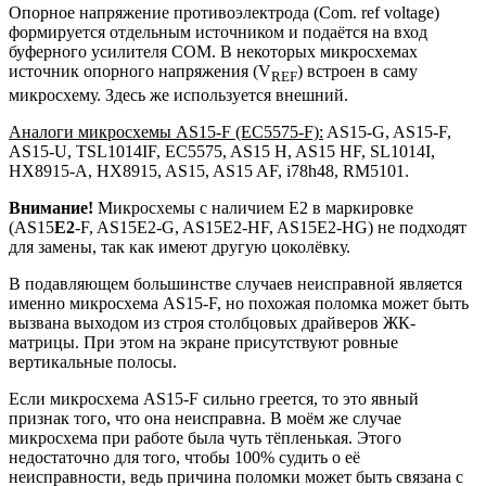
Опорное напряжение противоэлектрода (Com. ref voltage)
формируется отдельным источником и подаётся на вход
буферного усилителя COM. В некоторых микросхемах
источник опорного напряжения (V
) встроен в саму
REF
микросхему. Здесь же используется внешний.
Аналоги микросхемы AS15-F (EC5575-F):
AS15-G, AS15-F,
AS15-U, TSL1014IF, EC5575, AS15 H, AS15 HF, SL1014I,
HX8915-A, HX8915, AS15, AS15 AF, i78h48, RM5101.
Внимание!
Микросхемы c наличием E2 в маркировке
(AS15
E2
-F, AS15E2-G, AS15E2-HF, AS15E2-HG) не подходят
для замены, так как имеют другую цоколёвку.
В подавляющем большинстве случаев неисправной является
именно микросхема AS15-F, но похожая поломка может быть
вызвана выходом из строя столбцовых драйверов ЖК-
матрицы. При этом на экране присутствуют ровные
вертикальные полосы.
Если микросхема AS15-F сильно греется, то это явный
признак того, что она неисправна. В моём же случае
микросхема при работе была чуть тёпленькая. Этого
недостаточно для того, чтобы 100% судить о её
неисправности, ведь причина поломки может быть связана с