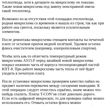
теплоотвода, хотя в даташите на микросхему он показан.
Также новая микросхема под замену неисправной имела
такой теплоотвод.
Возможно из-за отсутствия этой площадки-теплоотвода,
родная микросхема со временем и вышла из строя, так как при
работе она греется, поскольку является усилительным
элементом.
После демонтажа микросхемы очищаем контакты на печатной
плате от остатков припоя медной оплёткой. Удаляем остатки
флюса очистителем (например, изопропиловым спиртом).
Чтобы хоть как-то облегчить температурный режим
микросхемы AS15-F перед запайкой новой микросхемы
покрыл нижнюю часть её корпуса теплопроводящей пастой
КПТ-8. При работе микросхемы часть тепла от неё будет
уходить в печатную плату.
После установки микросхемы проверяем качество пайки на
предмет наличия перемычек между соседними выводами. К
этой операции следует отнестись серьёзно, иначе можно что-
нибудь спалить. Платы T-CON’ов стоят довольно дорого.
Если есть цифровой микроскоп, то для проверки пайки можно
использовать его. Отмыть остатки флюса можно