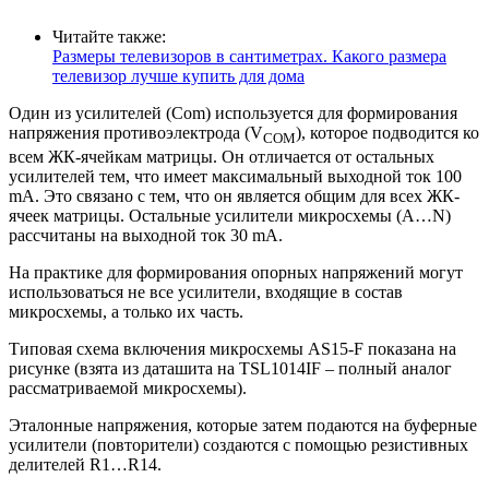
Читайте также:
Размеры телевизоров в сантиметрах. Какого размера
телевизор лучше купить для дома
Один из усилителей (Com) используется для формирования
напряжения противоэлектрода (V
), которое подводится ко
COM
всем ЖК-ячейкам матрицы. Он отличается от остальных
усилителей тем, что имеет максимальный выходной ток 100
mA. Это связано с тем, что он является общим для всех ЖК-
ячеек матрицы. Остальные усилители микросхемы (A…N)
рассчитаны на выходной ток 30 mA.
На практике для формирования опорных напряжений могут
использоваться не все усилители, входящие в состав
микросхемы, а только их часть.
Типовая схема включения микросхемы AS15-F показана на
рисунке (взята из даташита на TSL1014IF – полный аналог
рассматриваемой микросхемы).
Эталонные напряжения, которые затем подаются на буферные
усилители (повторители) создаются с помощью резистивных
делителей R1…R14.