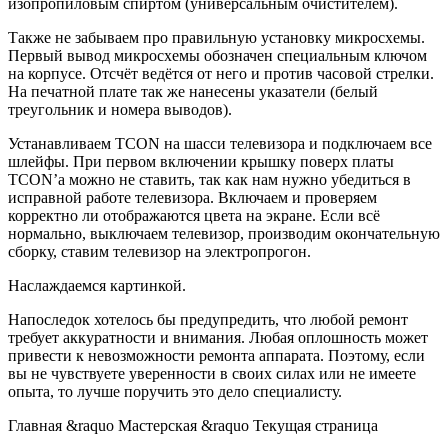
изопропиловым спиртом (универсальным очистителем).
Также не забываем про правильную установку микросхемы.
Первый вывод микросхемы обозначен специальным ключом
на корпусе. Отсчёт ведётся от него и против часовой стрелки.
На печатной плате так же нанесены указатели (белый
треугольник и номера выводов).
Устанавливаем TCON на шасси телевизора и подключаем все
шлейфы. При первом включении крышку поверх платы
TCON’а можно не ставить, так как нам нужно убедиться в
исправной работе телевизора. Включаем и проверяем
корректно ли отображаются цвета на экране. Если всё
нормально, выключаем телевизор, производим окончательную
сборку, ставим телевизор на электропрогон.
Наслаждаемся картинкой.
Напоследок хотелось бы предупредить, что любой ремонт
требует аккуратности и внимания. Любая оплошность может
привести к невозможности ремонта аппарата. Поэтому, если
вы не чувствуете уверенности в своих силах или не имеете
опыта, то лучше поручить это дело специалисту.
Главная &raquo Мастерская &raquo Текущая страница