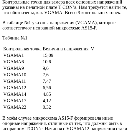
Контрольные точки для замера всех основных напряжений
указаны на печатной плате T-CON’а. Нам требуется найти те,
что обозначены, как VGAMA. Всего 9 контрольных точек.
В таблице №1 указаны напряжения (VGAMA), которые
соответствуют исправной микросхеме AS15-F.
Таблица №1.
Контрольная точка
Величина напряжения, V
VGAMA1
15,09
VGAMA6
10,6
VGAMA9
9,6
VGAMA10
7,6
VGAMA11
7,47
VGAMA12
6,56
VGAMA14
4,85
VGAMA17
4,12
VGAMA22
0,32
В моём случае микросхема AS15-F формировала иные
опорные напряжения, отличные от тех, что должны быть в
исправном TCON’е. Начиная с VGAMA12 напряжения стали