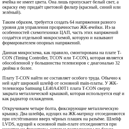
ячейка не имеет цвета. Она лишь пропускает белый свет, а
окраску ему придаёт цветовой фильтр (красный, синий или
зелёный).
Таким образом, требуется создать 64 напряжения разного
уровня для управления прозрачностью ЖК-ячейки. Из-за
особенностей схемотехники ЦАП, часть этих напряжений
создаётся отдельной микросхемой, которую и называют
формирователем опорных напряжений.
Данная микросхема, как правило, смонтирована на плате T-
CON (Timing Controller, TCON или T-CON), которая является
обособленной у большинства телевизоров с диагональю 32
дюйма и более.
Плату T-CON найти не составляет особого труда. Обычно к
ней идёт широкий шлейф от основной main-платы. У ЖК-
телевизора Samsung LE40A430T1 плата T-CON сверху
закрыта металлической крышкой, которая используется ещё и
как радиатор охлаждения.
Откручиваем четыре болта, фиксирующие металлическую
крышку. Два шлейфа, идущих на ЖК-матрицу отсоединяются
при отстёгивании вверх чёрных плашек на разъёме. Шлейф
LVDS, идущий к основной main-плате отсоединяется при