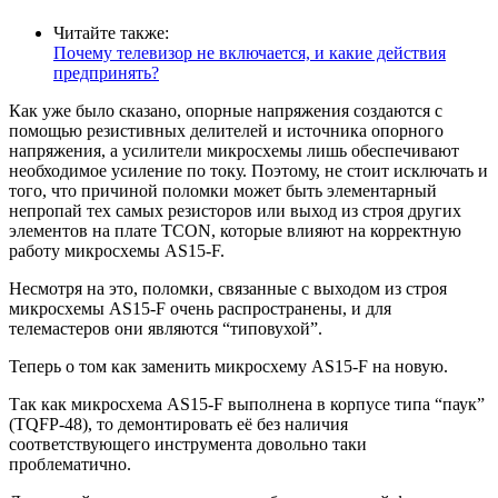
Читайте также:
Почему телевизор не включается, и какие действия
предпринять?
Как уже было сказано, опорные напряжения создаются с
помощью резистивных делителей и источника опорного
напряжения, а усилители микросхемы лишь обеспечивают
необходимое усиление по току. Поэтому, не стоит исключать и
того, что причиной поломки может быть элементарный
непропай тех самых резисторов или выход из строя других
элементов на плате TCON, которые влияют на корректную
работу микросхемы AS15-F.
Несмотря на это, поломки, связанные с выходом из строя
микросхемы AS15-F очень распространены, и для
телемастеров они являются “типовухой”.
Теперь о том как заменить микросхему AS15-F на новую.
Так как микросхема AS15-F выполнена в корпусе типа “паук”
(TQFP-48), то демонтировать её без наличия
соответствующего инструмента довольно таки
проблематично.