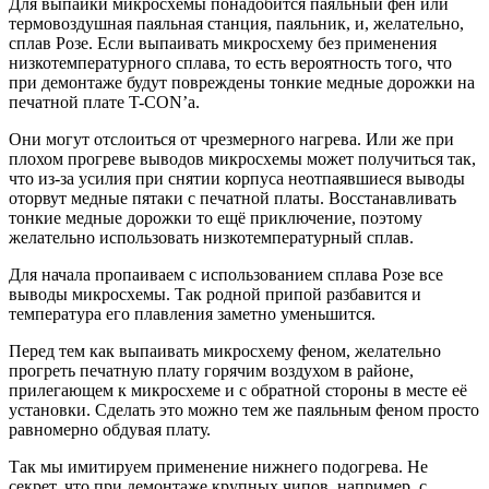
Для выпайки микросхемы понадобится паяльный фен или
термовоздушная паяльная станция, паяльник, и, желательно,
сплав Розе. Если выпаивать микросхему без применения
низкотемпературного сплава, то есть вероятность того, что
при демонтаже будут повреждены тонкие медные дорожки на
печатной плате T-CON’а.
Они могут отслоиться от чрезмерного нагрева. Или же при
плохом прогреве выводов микросхемы может получиться так,
что из-за усилия при снятии корпуса неотпаявшиеся выводы
оторвут медные пятаки с печатной платы. Восстанавливать
тонкие медные дорожки то ещё приключение, поэтому
желательно использовать низкотемпературный сплав.
Для начала пропаиваем с использованием сплава Розе все
выводы микросхемы. Так родной припой разбавится и
температура его плавления заметно уменьшится.
Перед тем как выпаивать микросхему феном, желательно
прогреть печатную плату горячим воздухом в районе,
прилегающем к микросхеме и с обратной стороны в месте её
установки. Сделать это можно тем же паяльным феном просто
равномерно обдувая плату.
Так мы имитируем применение нижнего подогрева. Не
секрет, что при демонтаже крупных чипов, например, с