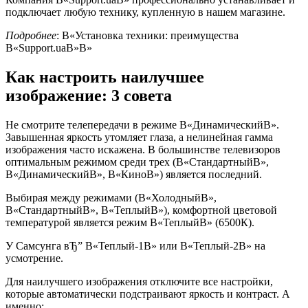
подключает любую технику, купленную в нашем магазине.
Подробнее
: В«Установка техники: преимущества
В«Support.uaВ»В»
Как настроить наилучшее
изображение: 3 совета
Не смотрите телепередачи в режиме В«ДинамическийВ».
Завышенная яркость утомляет глаза, а нелинейная гамма
изображения часто искажена. В большинстве телевизоров
оптимальным режимом среди трех (В«СтандартныйВ»,
В«ДинамическийВ», В«КиноВ») является последний.
Выбирая между режимами (В«ХолодныйВ»,
В«СтандартныйВ», В«ТеплыйВ»), комфортной цветовой
температурой является режим В«ТеплыйВ» (6500К).
У Самсунга вЂ” В«Теплый-1В» или В«Теплый-2В» на
усмотрение.
Для наилучшего изображения отключите все настройки,
которые автоматически подстраивают яркость и контраст. А
именно: