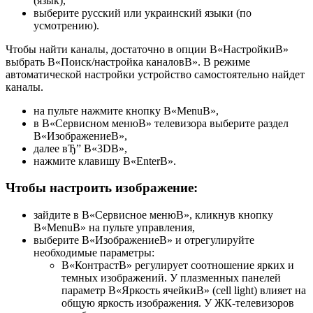
(язык),
выберите русский или украинский языки (по
усмотрению).
Чтобы найти каналы, достаточно в опции В«НастройкиВ»
выбрать В«Поиск/настройка каналовВ». В режиме
автоматической настройки устройство самостоятельно найдет
каналы.
на пульте нажмите кнопку В«MenuВ»,
в В«Сервисном менюВ» телевизора выберите раздел
В«ИзображениеВ»,
далее вЂ” В«3DВ»,
нажмите клавишу В«EnterВ».
Чтобы настроить изображение:
зайдите в В«Сервисное менюВ», кликнув кнопку
В«MenuВ» на пульте управления,
выберите В«ИзображениеВ» и отрегулируйте
необходимые параметры:
В«КонтрастВ» регулирует соотношение ярких и
темных изображений. У плазменных панелей
параметр В«Яркость ячейкиВ» (cell light) влияет на
общую яркость изображения. У ЖК-телевизоров