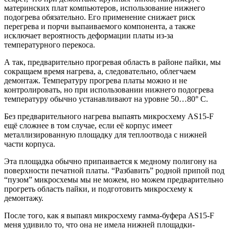
материнских плат компьютеров, использование нижнего
подогрева обязательно. Его применение снижает риск
перегрева и порчи выпаиваемого компонента, а также
исключает вероятность деформации платы из-за
температурного перекоса.
А так, предварительно прогревая область в районе пайки, мы
сокращаем время нагрева, а, следовательно, облегчаем
демонтаж. Температуру прогрева платы можно и не
контролировать, но при использовании нижнего подогрева
температуру обычно устанавливают на уровне 50…80° С.
Без предварительного нагрева выпаять микросхему AS15-F
ещё сложнее в том случае, если её корпус имеет
металлизированную площадку для теплоотвода с нижней
части корпуса.
Эта площадка обычно припаивается к медному полигону на
поверхности печатной платы. “Разбавить” родной припой под
“пузом” микросхемы мы не можем, но можем предварительно
прогреть область пайки, и подготовить микросхему к
демонтажу.
После того, как я выпаял микросхему гамма-буфера AS15-F
меня удивило то, что она не имела нижней площадки-