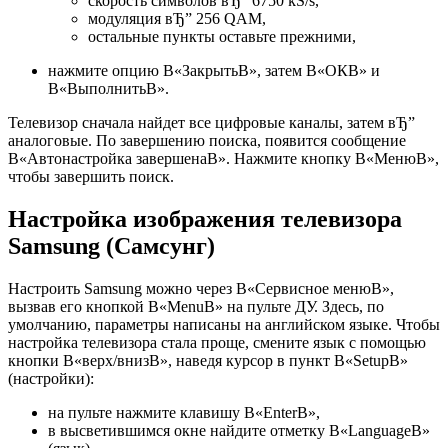
скорость символов вЂ” 6750 kS/s,
модуляция вЂ” 256 QAM,
остальные пункты оставьте прежними,
нажмите опцию В«ЗакрытьВ», затем В«ОКВ» и
В«ВыполнитьВ».
Телевизор сначала найдет все цифровые каналы, затем вЂ”
аналоговые. По завершению поиска, появится сообщение
В«Автонастройка завершенаВ». Нажмите кнопку В«МенюВ»,
чтобы завершить поиск.
Настройка изображения телевизора
Samsung (Самсунг)
Настроить Samsung можно через В«Сервисное менюВ»,
вызвав его кнопкой В«MenuВ» на пульте ДУ. Здесь, по
умолчанию, параметры написаны на английском языке. Чтобы
настройка телевизора стала проще, смените язык с помощью
кнопки В«верх/внизВ», наведя курсор в пункт В«SetupВ»
(настройки):
на пульте нажмите клавишу В«EnterВ»,
в высветившимся окне найдите отметку В«LanguageВ»