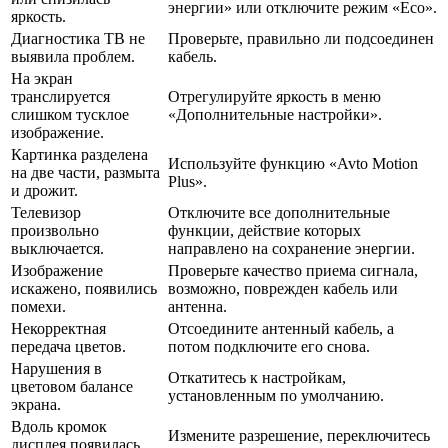
энергии» или отключите режим «Eco».
яркость.
Диагностика ТВ не
Проверьте, правильно ли подсоединен
выявила проблем.
кабель.
На экран
транслируется
Отрегулируйте яркость в меню
слишком тусклое
«Дополнительные настройки».
изображение.
Картинка разделена
Используйте функцию «Avto Motion
на две части, размыта
Plus».
и дрожит.
Телевизор
Отключите все дополнительные
произвольно
функции, действие которых
выключается.
направлено на сохранение энергии.
Изображение
Проверьте качество приема сигнала,
искажено, появились
возможно, поврежден кабель или
помехи.
антенна.
Некорректная
Отсоедините антенный кабель, а
передача цветов.
потом подключите его снова.
Нарушения в
Откатитесь к настройкам,
цветовом балансе
установленным по умолчанию.
экрана.
Вдоль кромок
Измените разрешение, переключитесь
дисплея появилась