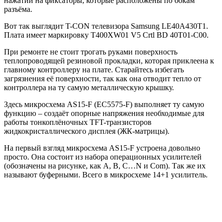
нажатии на фиксаторы, которые расположены по бокам
разъёма.
Вот так выглядит T-CON телевизора Samsung LE40A430T1.
Плата имеет маркировку T400XW01 V5 Crtl BD 40T01-C00.
При ремонте не стоит трогать руками поверхность
теплопроводящей резиновой прокладки, которая приклеена к
главному контроллеру на плате. Старайтесь избегать
загрязнения её поверхности, так как она отводит тепло от
контроллера на ту самую металлическую крышку.
Здесь микросхема AS15-F (EC5575-F) выполняет ту самую
функцию – создаёт опорные напряжения необходимые для
работы тонкоплёночных TFT-транзисторов
жидкокристаллического дисплея (ЖК-матрицы).
На первый взгляд микросхема AS15-F устроена довольно
просто. Она состоит из набора операционных усилителей
(обозначены на рисунке, как A, B, C…N и Com). Так же их
называют буферными. Всего в микросхеме 14+1 усилитель.