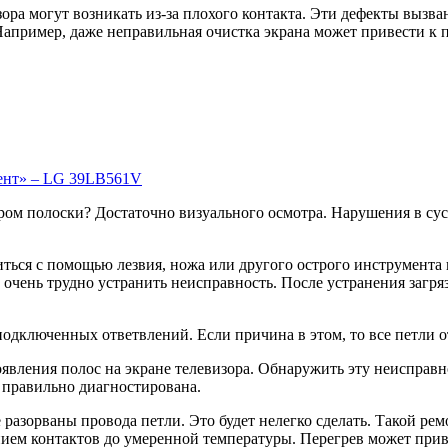
зора могут возникать из-за плохого контакта. Эти дефекты вызв
Например, даже неправильная очистка экрана может привести к 
иент» – LG 39LB561V
ором полоски? Достаточно визуального осмотра. Нарушения в с
ться с помощью лезвия, ножа или другого острого инструмента 
 очень трудно устранить неисправность. После устранения загр
подключенных ответвлений. Если причина в этом, то все петли о
вления полос на экране телевизора. Обнаружить эту неисправно
а правильно диагностирована.
 разорваны провода петли. Это будет нелегко сделать. Такой ре
ием контактов до умеренной температуры. Перегрев может при