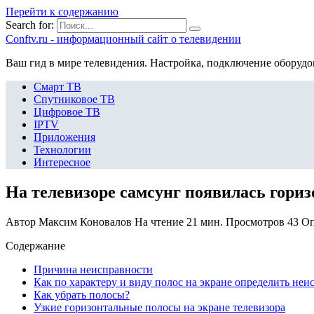
Перейти к содержанию
Search for:
Сonftv.ru - информационный сайт о телевидении
Ваш гид в мире телевидения. Настройка, подключение оборудо
Смарт ТВ
Спутниковое ТВ
Цифровое ТВ
IPTV
Приложения
Технологии
Интересное
На телевизоре самсунг появилась гори
Автор
Максим Коновалов
На чтение
21 мин.
Просмотров
43
Оп
Содержание
Причина неисправности
Как по характеру и виду полос на экране определить неи
Как убрать полосы?
Узкие горизонтальные полосы на экране телевизора