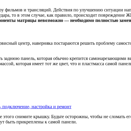
у фильмов и трансляций. Действия по улучшению ситуации нап
удара, то в этом случае, как правило, происходит повреждение Ж
оненты матрицы невозможно — необходимо полностью замен
рвисный центр, наверняка постараются решить проблему самосто
ть заднюю панель, которая обычно крепится самонарезающими ви
ассой, которая имеет тот же цвет, что и пластмасса самой панел
е - подключение, настройка и ремонт
ле этого снимите крышку. Будьте осторожны, чтобы не сломать ег
гут быть прикреплены к самой панели.