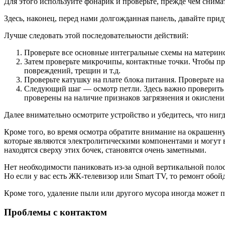
Для этого используйте фонарик и проверьте, прежде чем сним
Здесь, наконец, перед нами долгожданная панель, давайте приду
Лучше следовать этой последовательности действий:
Проверьте все основные интегральные схемы на материнс
Затем проверьте микрочипы, контактные точки. Чтобы пр
повреждений, трещин и т.д.
Проверьте катушку на плате блока питания. Проверьте на
Следующий шаг — осмотр петли. Здесь важно проверить н
проверены на наличие признаков загрязнения и окислени
Далее внимательно осмотрите устройство и убедитесь, что нигд
Кроме того, во время осмотра обратите внимание на окрашенну
которые являются электролитическими компонентами и могут ва
находятся сверху этих бочек, становятся очень заметными.
Нет необходимости паниковать из-за одной вертикальной полос
Но если у вас есть ЖК-телевизор или Smart TV, то ремонт обой
Кроме того, удаление пыли или другого мусора иногда может 
Проблемы с контактом