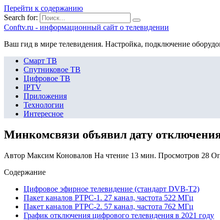
Перейти к содержанию
Search for:
Сonftv.ru - информационный сайт о телевидении
Ваш гид в мире телевидения. Настройка, подключение оборудо
Смарт ТВ
Спутниковое ТВ
Цифровое ТВ
IPTV
Приложения
Технологии
Интересное
Минкомсвязи объявил дату отключения 
Автор
Максим Коновалов
На чтение
13 мин.
Просмотров
28
Оп
Содержание
Цифровое эфирное телевидение (стандарт DVB-T2)
Пакет каналов РТРС-1. 27 канал, частота 522 МГц
Пакет каналов РТРС-2. 57 канал, частота 762 МГц
График отключения цифрового телевидения в 2021 году