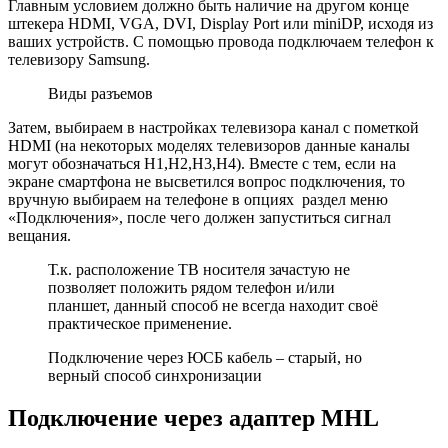
Главным условием должно быть наличие на другом конце
штекера HDMI, VGA, DVI, Display Port или miniDP, исходя из
ваших устройств. С помощью провода подключаем телефон к
телевизору Samsung.
Виды разъемов
Затем, выбираем в настройках телевизора канал с пометкой
HDMI (на некоторых моделях телевизоров данные каналы
могут обозначаться H1,H2,H3,H4). Вместе с тем, если на
экране смартфона не высветился вопрос подключения, то
вручную выбираем на телефоне в опциях раздел меню
«Подключения», после чего должен запуститься сигнал
вещания.
Т.к. расположение ТВ носителя зачастую не
позволяет положить рядом телефон и/или
планшет, данный способ не всегда находит своё
практическое применение.
Подключение через ЮСБ кабель – старый, но
верный способ синхронизации
Подключение через адаптер MHL