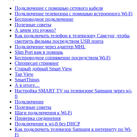
Подключение с помощью сетевого кабеля
Подключение телевизора с помощью встроенного Wi-Fi
Беспроводное подключение
Полезные советы
А зачем это нужно?
Как подключить телефон к телевизору Самсунг, чтобы
смотреть фильмы посредством USB порта
Подключение через адаптер MHL
Slim Port вам в помощь
Беспроводное сопряжение посредством Wi-Fi
Chromecast стриминг
Старый добрый Smart View
Tap View
SmartThings
А в итоге…
Настройка SMART TV на телевизоре Samsung через wi-
fi
Подключение
Полезные советы
Шаги подключения к Wi-Fi
Проверка соединения
Подключение к wi-fi без DHCP
Как подключить телевизор Samsung к интернету по Wi-
Fi