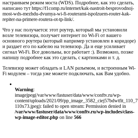
настраиваем режим моста
(WDS)
. Подробнее, как это сделать,
написано тут https://f1comp.ru/internet/kak-nastroit-besprovodnoj-
most-wds-mezhdu-dvumya-wi-fi-routerami-ispolzuem-router-kak-
repiter-na-primere-routera-ot-tp-link/.
Что у нас получается: этот роутер, который мы установили
возле телевизора, получает интернет по Wi-Fi от вашего
основного роутера
(который например установлен в коридоре)
и раздает его по кабелю на телевизор. Да и еще усиливает
сигнал Wi-Fi. Все довольны, все работает :). Возможно, позже
напишу подробнее как это сделать, с картинками и т. д.
Телевизор может обладать и LAN разъемом, и встроенным Wi-
Fi модулем – тогда уже можете подключать, как Вам удобно.
Warning
:
imagejpeg(/var/www/fastuser/data/www/conftv.ru/wp-
content/uploads/2021/09/pp_image_3582_ciej57bdwtfit_11
110x73.jpeg): failed to open stream: Permission denied in
/var/www/fastuser/data/www/conftv.ru/wp-includes/class-
wp-image-editor.php
on line
566