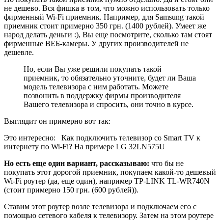
не дешево. Вся фишка в том, что можно использовать только
фирменный Wi-Fi приемник. Например, для Samsung такой
приемник стоит примерно 350 грн.
(1400 рублей)
. Умеет же
народ делать деньги :), Вы еще посмотрите, сколько там стоят
фирменные ВЕБ-камеры. У других производителей не
дешевле.
Но, если Вы уже решили покупать такой
приемник, то обязательно уточните, будет ли Ваша
модель телевизора с ним работать. Можете
позвонить в поддержку фирмы производителя
Вашего телевизора и спросить, они точно в курсе.
Выглядит он примерно вот так:
Это интересно:
Как подключить телевизор со Smart TV к
интернету по Wi-Fi? На примере LG 32LN575U
Но есть еще один вариант, рассказываю:
что бы не
покупать этот дорогой приемник, покупаем какой-то дешевый
Wi-Fi роутер
(да, еще один)
, например TP-LINK TL-WR740N
(стоит примерно 150 грн. (600 рублей))
.
Ставим этот роутер возле телевизора и подключаем его с
помощью сетевого кабеля к телевизору. Затем на этом роутере