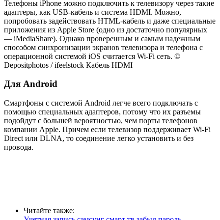
Телефоны iPhone можно подключить к телевизору через такие
адаптеры, как USB-кабель и система HDMI. Можно,
попробовать задействовать HTML-кабель и даже специальные
приложения из Apple Store (одно из достаточно популярных
— iMediaShare). Однако проверенным и самым надежным
способом синхронизации экранов телевизора и телефона с
операционной системой iOS считается Wi-Fi сеть. ©
Depositphotos / ifeelstock Кабель HDMI
Для Android
Смартфоны с системой Android легче всего подключать с
помощью специальных адаптеров, потому что их разъемы
подойдут с большей вероятностью, чем порты телефонов
компании Apple. Причем если телевизор поддерживает Wi-Fi
Direct или DLNA, то соединение легко установить и без
провода.
Читайте также:
Учетная запись самсунг смарт тв забыл пароль