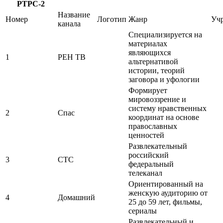
РТРС-2
Название
Номер
Логотип
Жанр
Учр
канала
Специализируется на
материалах
являющихся
1
РЕН ТВ
альтернативой
истории, теорий
заговора и уфологии
Формирует
мировоззрение и
систему нравственных
2
Спас
координат на основе
православных
ценностей
Развлекательный
российский
3
СТС
федеральный
телеканал
Ориентированный на
женскую аудиторию от
4
Домашний
25 до 59 лет, фильмы,
сериалы
Развлекательный и