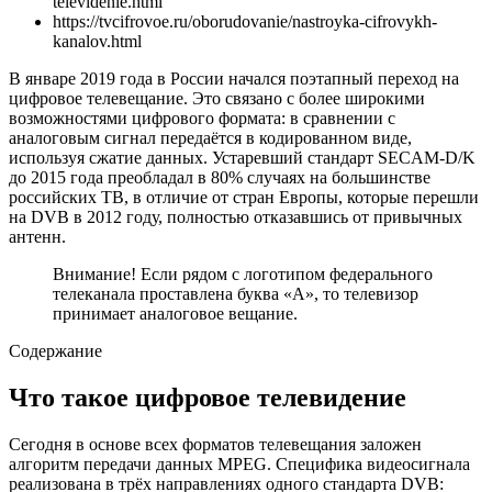
televidenie.html
https://tvcifrovoe.ru/oborudovanie/nastroyka-cifrovykh-
kanalov.html
В январе 2019 года в России начался поэтапный переход на
цифровое телевещание. Это связано с более широкими
возможностями цифрового формата: в сравнении с
аналоговым сигнал передаётся в кодированном виде,
используя сжатие данных. Устаревший стандарт SECAM-D/K
до 2015 года преобладал в 80% случаях на большинстве
российских ТВ, в отличие от стран Европы, которые перешли
на DVB в 2012 году, полностью отказавшись от привычных
антенн.
Внимание! Если рядом с логотипом федерального
телеканала проставлена буква «А», то телевизор
принимает аналоговое вещание.
Содержание
Что такое цифровое телевидение
Сегодня в основе всех форматов телевещания заложен
алгоритм передачи данных MPEG. Специфика видеосигнала
реализована в трёх направлениях одного стандарта DVB: