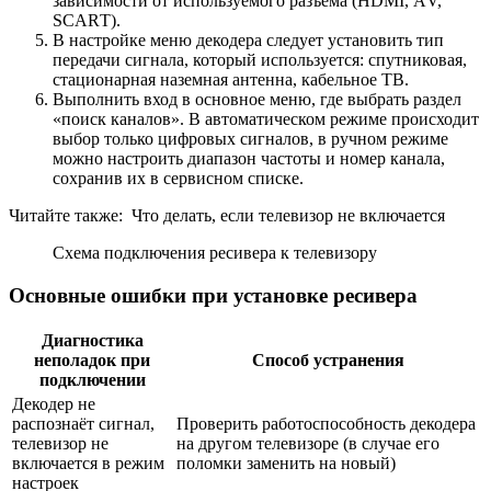
зависимости от используемого разъёма (HDМI, АV,
SCАRТ).
В настройке меню декодера следует установить тип
передачи сигнала, который используется: спутниковая,
стационарная наземная антенна, кабельное ТВ.
Выполнить вход в основное меню, где выбрать раздел
«поиск каналов». В автоматическом режиме происходит
выбор только цифровых сигналов, в ручном режиме
можно настроить диапазон частоты и номер канала,
сохранив их в сервисном списке.
Читайте также:
Что делать, если телевизор не включается
Схема подключения ресивера к телевизору
Основные ошибки при установке ресивера
Диагностика
неполадок при
Способ устранения
подключении
Декодер не
распознаёт сигнал,
Проверить работоспособность декодера
телевизор не
на другом телевизоре (в случае его
включается в режим
поломки заменить на новый)
настроек