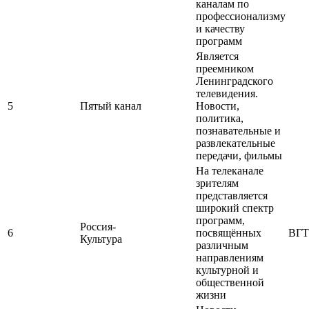
каналам по
профессионализму
и качеству
программ
Является
преемником
Ленинградского
телевидения.
5
Пятый канал
Новости,
политика,
познавательные и
развлекательные
передачи, фильмы
На телеканале
зрителям
представляется
широкий спектр
программ,
Россия-
6
посвящённых
ВГТ
Культура
различным
направлениям
культурной и
общественной
жизни