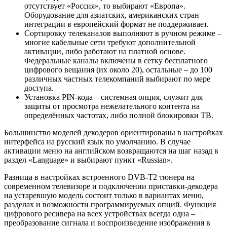
отсутствует «Россия», то выбирают «Европа».
Оборудование для азиатских, американских стран
интеграции в европейский формат не поддерживает.
Сортировку телеканалов выполняют в ручном режиме –
многие кабельные сети требуют дополнительной
активации, либо работают на платной основе.
Федеральные каналы включены в сетку бесплатного
цифрового вещания (их около 20), остальные – до 100
различных частных телекомпаний выбирают по мере
доступа.
Установка РIN-кода – системная опция, служит для
защиты от просмотра нежелательного контента на
определённых частотах, либо полной блокировки ТВ.
Большинство моделей декодеров ориентированы в настройках
интерфейса на русский язык по умолчанию. В случае
активации меню на английском возвращаются на шаг назад в
раздел «Lаnguagе» и выбирают пункт «Russiаn».
Разница в настройках встроенного DVB-T2 тюнера на
современном телевизоре и подключении приставки-декодера
на устаревшую модель состоит только в вариантах меню,
разделах и возможности программируемых опций. Функция
цифрового ресивера на всех устройствах всегда одна –
преобразование сигнала и воспроизведение изображения в