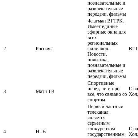
познавательные и
развлекательные
передачи, фильмы
Флагман ВГТРК.
Имеет единые
эфирные окна для
всех
региональных
2
Россия-1
филиалов.
ВГТ
Новости,
политика,
познавательные и
развлекательные
передачи, фильмы
Спортивные
передачи и про
Газ
3
Матч ТВ
все, что связано со
Хол
спортом
Первый частный
телеканал,
является
серьёзным
конкурентом
Газ
4
НТВ
государственным
Хол