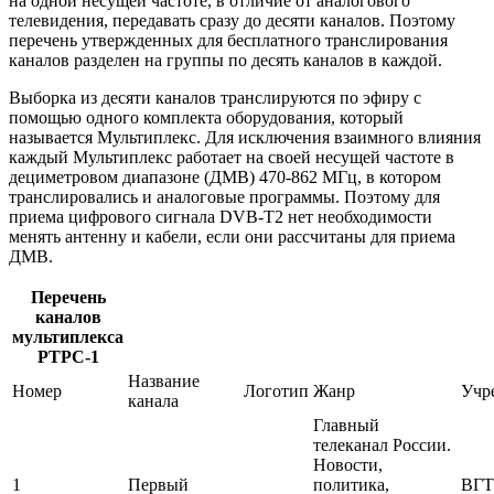
на одной несущей частоте, в отличие от аналогового
телевидения, передавать сразу до десяти каналов. Поэтому
перечень утвержденных для бесплатного транслирования
каналов разделен на группы по десять каналов в каждой.
Выборка из десяти каналов транслируются по эфиру с
помощью одного комплекта оборудования, который
называется Мультиплекс. Для исключения взаимного влияния
каждый Мультиплекс работает на своей несущей частоте в
дециметровом диапазоне (ДМВ) 470-862 МГц, в котором
транслировались и аналоговые программы. Поэтому для
приема цифрового сигнала DVB-T2 нет необходимости
менять антенну и кабели, если они рассчитаны для приема
ДМВ.
Перечень
каналов
мультиплекса
РТРС-1
Название
Номер
Логотип
Жанр
Учр
канала
Главный
телеканал России.
Новости,
1
Первый
политика,
ВГТ