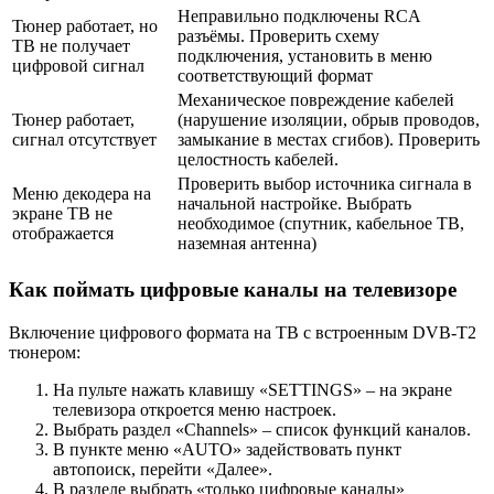
Неправильно подключены RCA
Тюнер работает, но
разъёмы. Проверить схему
ТВ не получает
подключения, установить в меню
цифровой сигнал
соответствующий формат
Механическое повреждение кабелей
Тюнер работает,
(нарушение изоляции, обрыв проводов,
сигнал отсутствует
замыкание в местах сгибов). Проверить
целостность кабелей.
Проверить выбор источника сигнала в
Меню декодера на
начальной настройке. Выбрать
экране ТВ не
необходимое (спутник, кабельное ТВ,
отображается
наземная антенна)
Как поймать цифровые каналы на телевизоре
Включение цифрового формата на ТВ с встроенным DVB-T2
тюнером:
На пульте нажать клавишу «SЕTTINGS» – на экране
телевизора откроется меню настроек.
Выбрать раздел «Channels» – список функций каналов.
В пункте меню «AUTO» задействовать пункт
автопоиск, перейти «Далее».
В разделе выбрать «только цифровые каналы»