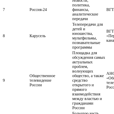
Новости,
политика,
7
Россия-24
финансы,
ВГТ
аналитические
передачи
Телепередачи для
детей и
ВГТ
юношества,
8
Карусель
«Пе
мультфильмы,
кан
познавательные
программы
Площадка для
обсуждения самых
актуальных
проблем,
волнующих
АН
Общественное
общество, а также
«Об
9
телевидение
средство
тел
России
открытого и
Рос
прямого
взаимодействия
между властью и
гражданами
России
Большую часть