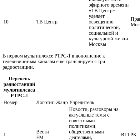
эфирного времени
«ТВ Центр»
уделяет
Пра
10
ТВ Центр
освещению
Мос
политической,
социальной и
культурной жизни
Москвы
В первом мультиплексе РТРС-1 в дополнение к
телевизионным каналам еще транслируется три
радиостанции.
Перечень
радиостанций
мультиплекса
РТРС-1
Номер
Логотип
Жанр
Учредитель
Новости, разговоры на
актуальные темы с
известными
политиками,
Вести
общественными
1
ВГТРК
FM
деятелями,