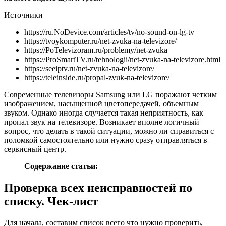
Источники
https://ru.NoDevice.com/articles/tv/no-sound-on-lg-tv
https://tvoykomputer.ru/net-zvuka-na-televizore/
https://PoTelevizoram.ru/problemy/net-zvuka
https://ProSmartTV.ru/tehnologii/net-zvuka-na-televizore.html
https://seeiptv.ru/net-zvuka-na-televizore/
https://teleinside.ru/propal-zvuk-na-televizore/
Современные телевизоры Samsung или LG поражают четким
изображением, насыщенной цветопередачей, объемным
звуком. Однако иногда случается такая неприятность, как
пропал звук на телевизоре. Возникает вполне логичный
вопрос, что делать в такой ситуации, можно ли справиться с
поломкой самостоятельно или нужно сразу отправляться в
сервисный центр.
Содержание статьи:
Проверка всех неисправностей по
списку. Чек-лист
Для начала, составим список всего что нужно проверить,