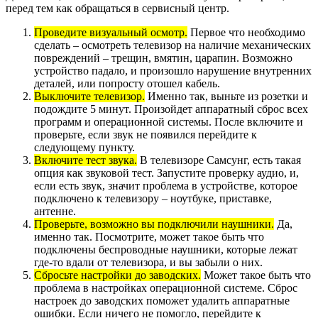
перед тем как обращаться в сервисный центр.
Проведите визуальный осмотр.
Первое что необходимо
сделать – осмотреть телевизор на наличие механических
повреждений – трещин, вмятин, царапин. Возможно
устройство падало, и произошло нарушение внутренних
деталей, или попросту отошел кабель.
Выключите телевизор.
Именно так, выньте из розетки и
подождите 5 минут. Произойдет аппаратный сброс всех
программ и операционной системы. После включите и
проверьте, если звук не появился перейдите к
следующему пункту.
Включите тест звука.
В телевизоре Самсунг, есть такая
опция как звуковой тест. Запустите проверку аудио, и,
если есть звук, значит проблема в устройстве, которое
подключено к телевизору – ноутбуке, приставке,
антенне.
Проверьте, возможно вы подключили наушники.
Да,
именно так. Посмотрите, может такое быть что
подключены беспроводные наушники, которые лежат
где-то вдали от телевизора, и вы забыли о них.
Сбросьте настройки до заводских.
Может такое быть что
проблема в настройках операционной системе. Сброс
настроек до заводских поможет удалить аппаратные
ошибки. Если ничего не помогло, перейдите к