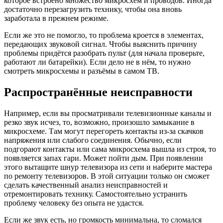
которое встроено множество микросхем и проводов. Иногда
достаточно перезагрузить технику, чтобы она вновь
заработала в прежнем режиме.
Если же это не помогло, то проблема кроется в элементах,
передающих звуковой сигнал. Чтобы выяснить причину
проблемы придётся разобрать пульт (для начала проверьте,
работают ли батарейки). Если дело не в нём, то нужно
смотреть микросхемы и разъёмы в самом ТВ.
Распространённые неисправности
Например, если вы просматривали телевизионные каналы и
резко звук исчез, то, возможно, произошло замыкание в
микросхеме. Там могут перегореть контакты из-за скачков
напряжения или слабого соединения. Обычно, если
подгорают контакты или сама микросхема вышла из строя, то
появляется запах гари. Может пойти дым. При появлении
этого вытащите шнур телевизора из сети и наберите мастера
по ремонту телевизоров. В этой ситуации только он сможет
сделать качественный анализ неисправностей и
отремонтировать технику. Самостоятельно устранить
проблему человеку без опыта не удастся.
Если же звук есть, но громкость минимальна, то сломался