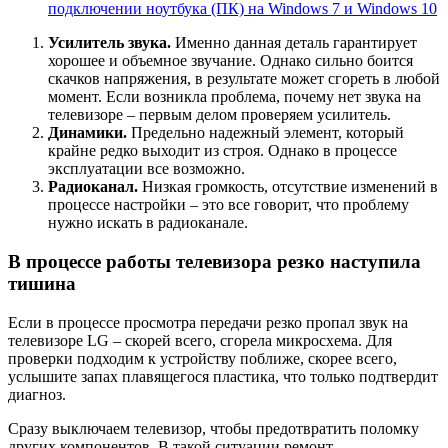
подключении ноутбука (ПК) на Windows 7 и Windows 10
Усилитель звука.
Именно данная деталь гарантирует
хорошее и объемное звучание. Однако сильно боится
скачков напряжения, в результате может сгореть в любой
момент. Если возникла проблема, почему нет звука на
телевизоре – первым делом проверяем усилитель.
Динамики.
Предельно надежный элемент, который
крайне редко выходит из строя. Однако в процессе
эксплуатации все возможно.
Радиоканал.
Низкая громкость, отсутствие изменений в
процессе настройки – это все говорит, что проблему
нужно искать в радиоканале.
В процессе работы телевизора резко наступила
тишина
Если в процессе просмотра передачи резко пропал звук на
телевизоре LG – скорей всего, сгорела микросхема. Для
проверки подходим к устройству поближе, скорее всего,
услышите запах плавящегося пластика, что только подтвердит
диагноз.
Сразу выключаем телевизор, чтобы предотвратить поломку
других компонентов. В такой ситуации ремонт