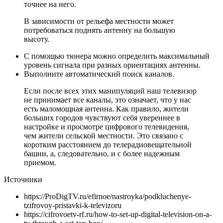
точнее на него.
В зависимости от рельефа местности может
потребоваться поднять антенну на большую
высоту.
С помощью тюнера можно определить максимальный
уровень сигнала при разных ориентациях антенны.
Выполните автоматический поиск каналов.
Если после всех этих манипуляций наш телевизор
не принимает все каналы, это означает, что у нас
есть маломощная антенна. Как правило, жители
больших городов чувствуют себя увереннее в
настройке и просмотре цифрового телевидения,
чем жители сельской местности. Это связано с
коротким расстоянием до телерадиовещательной
башни, а, следовательно, и с более надежным
приемом.
Источники
https://ProDigTV.ru/efirnoe/nastroyka/podkluchenye-
tzifrovoy-pristavki-k-televizoru
https://cifrovoetv-rf.ru/how-to-set-up-digital-television-on-a-