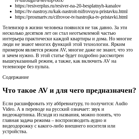
tv-through-a-set-top-box/
https://resiverplus.ru/resiver-na-20-besplatnyh-kanalov
https://tv-nastroy.ru/kak-nastroit-tsifrovuyu-pristavku.html
https://prosmartv.ru/cifrovoe-tv/nastrojka-tv-pristavki.html
Телевизор в жизни человека появился не так давно. За эти
несколько десятков лет он стал неотъемлемой частью
интерьера практически каждой квартиры и дома. Но многие
люди не знают многих функций этой технологии. Ярким
примером является режим AV, многие даже не знают, что это
и зачем нужно. В этой статье будет подробно рассмотрен
вышеуказанный режим, а также, как включить AV на
телевизоре без пульта.
Содержание
Что такое AV и для чего предназначен?
Если расшифровать эту аббревиатуру, то получится: Audio
Video. А в переводе на русский означает: звук и
видеокартинка. Исходя из названия, можно понять, что
главная задача режима – воспроизводить аудио и
видеодорожку с какого-либо внешнего носителя или
устройства.