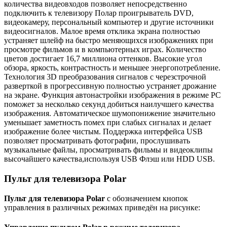
количества видеовходов позволяет непосредственно
подключить к телевизору Полар проигрыватель DVD,
видеокамеру, персональный компьютер и другие источники
видеосигналов. Малое время отклика экрана полностью
устраняет шлейф на быстро меняющихся изображениях при
просмотре фильмов и в компьютерных играх. Количество
цветов достигает 16,7 миллиона оттенков. Высокие угол
обзора, яркость, контрастность и меньшее энергопотребление.
Технология 3D преобразования сигналов с черезстрочной
разверткой в прогрессивную полностью устраняет дрожание
на экране. Функция автонастройки изображения в режиме PC
поможет за несколько секунд добиться наилучшего качества
изображения. Автоматическое шумопонижение значительно
уменьшает заметность помех при слабых сигналах и делает
изображение более чистым. Поддержка интерфейса USB
позволяет просматривать фотографии, прослушивать
музыкальные файлы, просматривать фильмы и видеоклипы
высочайшего качества,используя USB Флэш или HDD USB.
Пульт для телевизора Polar
Пульт для телевизора Polar
с обозначением кнопок
управления в различных режимах приведён на рисунке: