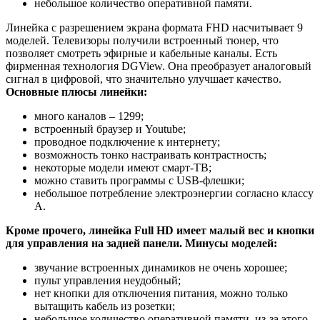
небольшое количество оперативной памяти.
Линейка с разрешением экрана формата FHD насчитывает 9
моделей. Телевизоры получили встроенный тюнер, что
позволяет смотреть эфирные и кабельные каналы. Есть
фирменная технология DGView. Она преобразует аналоговый
сигнал в цифровой, что значительно улучшает качество.
Основные плюсы линейки:
много каналов – 1299;
встроенный браузер и Youtube;
проводное подключение к интернету;
возможность тонко настраивать контрастность;
некоторые модели имеют смарт-ТВ;
можно ставить программы с USB-флешки;
небольшое потребление электроэнергии согласно классу
А.
Кроме прочего, линейка Full HD имеет малый вес и кнопки
для управления на задней панели. Минусы моделей:
звучание встроенных динамиков не очень хорошее;
пульт управления неудобный;
нет кнопки для отключения питания, можно только
вытащить кабель из розетки;
небольшое количество оперативной памяти, из-за этого