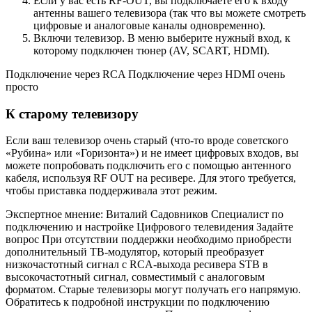
Если у вас есть RF-OUT, вы подключаете его к входу
антенны вашего телевизора (так что вы можете смотреть
цифровые и аналоговые каналы одновременно).
Включи телевизор. В меню выберите нужный вход, к
которому подключен тюнер (AV, SCART, HDMI).
Подключение через RCA Подключение через HDMI очень
просто
К старому телевизору
Если ваш телевизор очень старый (что-то вроде советского
«Рубина» или «Горизонта») и не имеет цифровых входов, вы
можете попробовать подключить его с помощью антенного
кабеля, используя RF OUT на ресивере. Для этого требуется,
чтобы приставка поддерживала этот режим.
Экспертное мнение: Виталий Садовников Специалист по
подключению и настройке Цифрового телевидения Задайте
вопрос При отсутствии поддержки необходимо приобрести
дополнительный ТВ-модулятор, который преобразует
низкочастотный сигнал с RCA-выхода ресивера STB в
высокочастотный сигнал, совместимый с аналоговым
форматом. Старые телевизоры могут получать его напрямую.
Обратитесь к подробной инструкции по подключению