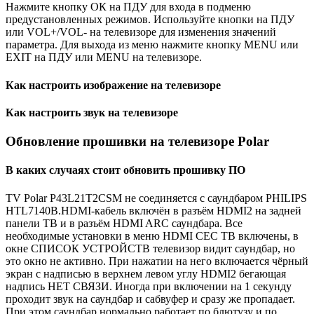
Нажмите кнопку ОК на ПДУ для входа в подменю
предустановленных режимов. Используйте кнопки на ПДУ
или VOL+/VOL- на телевизоре для изменения значений
параметра. Для выхода из меню нажмите кнопку MENU или
EXIT на ПДУ или MENU на телевизоре.
Как настроить изображение на телевизоре
Как настроить звук на телевизоре
Обновление прошивки на телевизоре Polar
В каких случаях стоит обновить прошивку ПО
TV Polar P43L21T2CSM не соединяется с саундбаром PHILIPS
HTL7140B.HDMI-кабель включён в разъём HDMI2 на задней
панели ТВ и в разъём HDMI ARC саундбара. Все
необходимые установки в меню HDMI CEC ТВ включены, в
окне СПИСОК УСТРОЙСТВ телевизор видит саундбар, но
это окно не активно. При нажатии на него включается чёрный
экран с надписью в верхнем левом углу HDMI2 бегающая
надпись НЕТ СВЯЗИ. Иногда при включении на 1 секунду
проходит звук на саундбар и сабвуфер и сразу же пропадает.
При этом саундбар нормально работает по блютузу и по