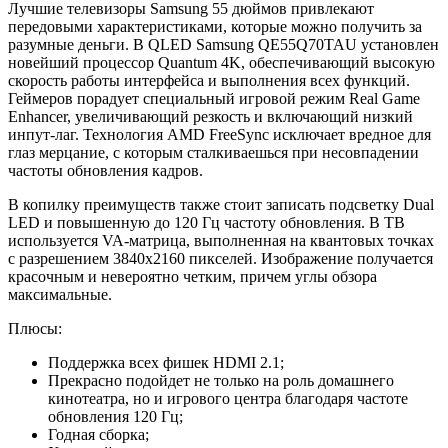
Лучшие телевизоры Samsung 55 дюймов привлекают
передовыми характеристиками, которые можно получить за
разумные деньги. В QLED Samsung QE55Q70TAU установлен
новейший процессор Quantum 4K, обеспечивающий высокую
скорость работы интерфейса и выполнения всех функций.
Геймеров порадует специальный игровой режим Real Game
Enhancer, увеличивающий резкость и включающий низкий
инпут-лаг. Технология AMD FreeSync исключает вредное для
глаз мерцание, с которым сталкиваешься при несовпадении
частоты обновления кадров.
В копилку преимуществ также стоит записать подсветку Dual
LED и повышенную до 120 Гц частоту обновления. В ТВ
используется VA-матрица, выполненная на квантовых точках
с разрешением 3840х2160 пикселей. Изображение получается
красочным и невероятно четким, причем углы обзора
максимальные.
Плюсы:
Поддержка всех фишек HDMI 2.1;
Прекрасно подойдет не только на роль домашнего
кинотеатра, но и игрового центра благодаря частоте
обновления 120 Гц;
Годная сборка;