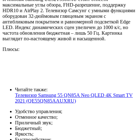
максимальные углы обзора, FHD-разрешение, поддержку
HDR10 и AirPlay 2. Телевизор Самсунг с умными функциями
оборудован 32-дюймовым глянцевым экраном с
антибликовым покрытием и равномерной подсветкой Edge
LED. Индекс динамических сцен увеличен до 1000 к/с, но
частота обновления бюджетная – лишь 50 Гц. Картинка
выглядит по-настоящему живой и насыщенной.
Плюсы:
Читайте также:
Телевизор Samsung 55 QN85A Neo QLED 4K Smart TV
2021 (QE55QN85AAUXRU)
Удобство управления;
Отменное качество;
Приличный звук;
Бюджетный;
Яркость;
Быстродействие;