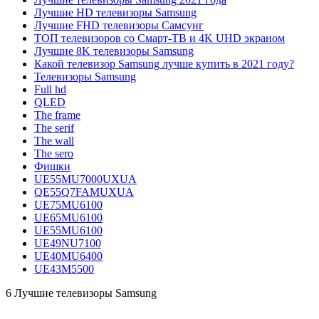
Лучшие HD телевизоры Samsung
Лучшие FHD телевизоры Самсунг
ТОП телевизоров со Смарт-ТВ и 4K UHD экраном
Лучшие 8K телевизоры Samsung
Какой телевизор Samsung лучше купить в 2021 году?
Телевизоры Samsung
Full hd
QLED
The frame
The serif
The wall
The sero
Фишки
UE55MU7000UXUA
QE55Q7FAMUXUA
UE75MU6100
UE65MU6100
UE55MU6100
UE49NU7100
UE40MU6400
UE43M5500
6
Лучшие телевизоры Samsung