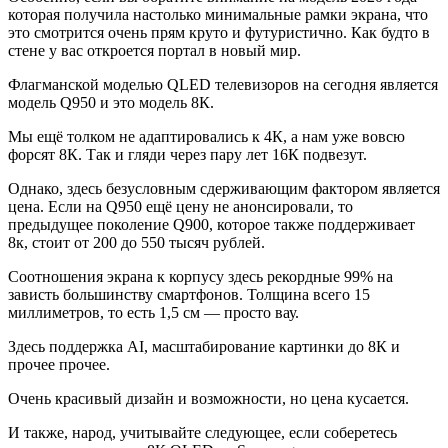
которая получила настолько минимальные рамки экрана, что
это смотрится очень прям круто и футуристично. Как будто в
стене у вас откроется портал в новый мир.
Флагманской моделью QLED телевизоров на сегодня является
модель Q950 и это модель 8К.
Мы ещё толком не адаптировались к 4К, а нам уже вовсю
форсят 8К. Так и гляди через пару лет 16К подвезут.
Однако, здесь безусловным сдерживающим фактором является
цена. Если на Q950 ещё цену не анонсировали, то
предыдущее поколение Q900, которое также поддерживает
8к, стоит от 200 до 550 тысяч рублей.
Соотношения экрана к корпусу здесь рекордные 99% на
зависть большинству смартфонов. Толщина всего 15
миллиметров, то есть 1,5 см — просто вау.
Здесь поддержка AI, масштабирование картинки до 8К и
прочее прочее.
Очень красивый дизайн и возможности, но цена кусается.
И также, народ, учитывайте следующее, если соберетесь