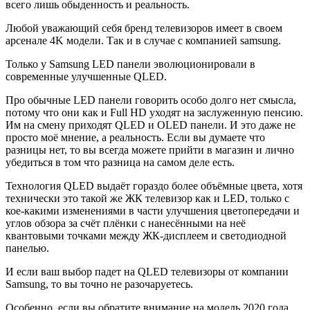
всего лишь обыденность и реальность.
Любой уважающий себя бренд телевизоров имеет в своем
арсенале 4K модели. Так и в случае с компанией samsung.
Только у Samsung LED панели эволюционировали в
современные улучшенные QLED.
Про обычные LED панели говорить особо долго нет смысла,
потому что они как и Full HD уходят на заслуженную пенсию.
Им на смену приходят QLED и OLED панели. И это даже не
просто моё мнение, а реальность. Если вы думаете что
разницы нет, то вы всегда можете прийти в магазин и лично
убедиться в том что разница на самом деле есть.
Технология QLED выдаёт гораздо более объёмные цвета, хотя
технически это такой же ЖК телевизор как и LED, только с
кое-какими изменениями в части улучшения цветопередачи и
углов обзора за счёт плёнки с нанесёнными на неё
квантовыми точками между ЖК-дисплеем и светодиодной
панелью.
И если ваш выбор падет на QLED телевизоры от компании
Samsung, то вы точно не разочаруетесь.
Особенно, если вы обратите внимание на модель 2020 года