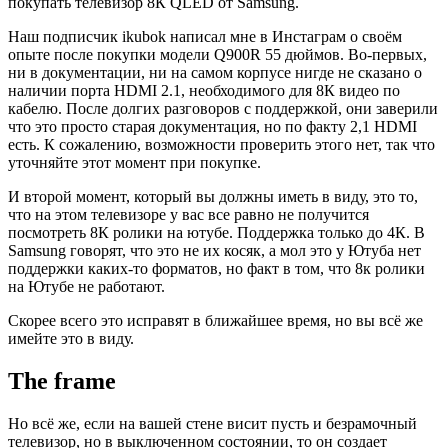
покупать телевизор 8К QLED от Samsung.
Наш подписчик ikubok написал мне в Инстаграм о своём
опыте после покупки модели Q900R 55 дюймов. Во-первых,
ни в документации, ни на самом корпусе нигде не сказано о
наличии порта HDMI 2.1, необходимого для 8К видео по
кабелю. После долгих разговоров с поддержкой, они заверили
что это просто старая документация, но по факту 2,1 HDMI
есть. К сожалению, возможности проверить этого нет, так что
уточняйте этот момент при покупке.
И второй момент, который вы должны иметь в виду, это то,
что на этом телевизоре у вас все равно не получится
посмотреть 8К ролики на ютубе. Поддержка только до 4К. В
Samsung говорят, что это не их косяк, а мол это у Ютуба нет
поддержки каких-то форматов, но факт в том, что 8к ролики
на Ютубе не работают.
Скорее всего это исправят в ближайшее время, но вы всё же
имейте это в виду.
The frame
Но всё же, если на вашей стене висит пусть и безрамочный
телевизор, но в выключенном состоянии, то он создает