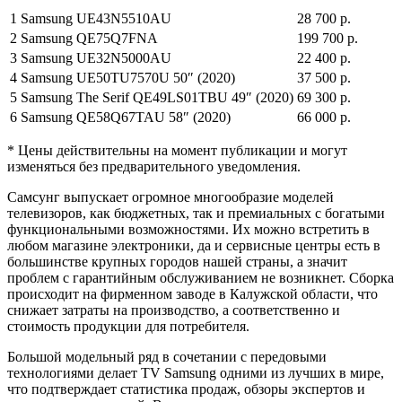
1
Samsung UE43N5510AU
28 700 р.
2
Samsung QE75Q7FNA
199 700 р.
3
Samsung UE32N5000AU
22 400 р.
4
Samsung UE50TU7570U 50″ (2020)
37 500 р.
5
Samsung The Serif QE49LS01TBU 49″ (2020)
69 300 р.
6
Samsung QE58Q67TAU 58″ (2020)
66 000 р.
* Цены действительны на момент публикации и могут
изменяться без предварительного уведомления.
Самсунг выпускает огромное многообразие моделей
телевизоров, как бюджетных, так и премиальных с богатыми
функциональными возможностями. Их можно встретить в
любом магазине электроники, да и сервисные центры есть в
большинстве крупных городов нашей страны, а значит
проблем с гарантийным обслуживанием не возникнет. Сборка
происходит на фирменном заводе в Калужской области, что
снижает затраты на производство, а соответственно и
стоимость продукции для потребителя.
Большой модельный ряд в сочетании с передовыми
технологиями делает TV Samsung одними из лучших в мире,
что подтверждает статистика продаж, обзоры экспертов и