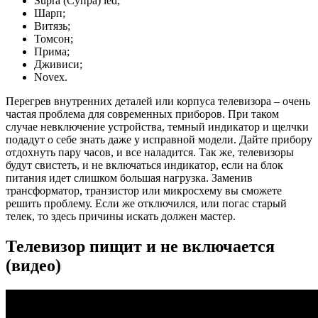
Supra (Супра) led;
Шарп;
Витязь;
Томсон;
Прима;
Дживиси;
Novex.
Перегрев внутренних деталей или корпуса телевизора – очень
частая проблема для современных приборов. При таком
случае невключение устройства, темный индикатор и щелчки
подадут о себе знать даже у исправной модели. Дайте прибору
отдохнуть пару часов, и все наладится. Так же, телевизоры
будут свистеть, и не включаться индикатор, если на блок
питания идет слишком большая нагрузка. Заменив
трансформатор, транзистор или микросхему вы сможете
решить проблему. Если же отключился, или погас старый
телек, то здесь причины искать должен мастер.
Телевизор пищит и не включается
(видео)