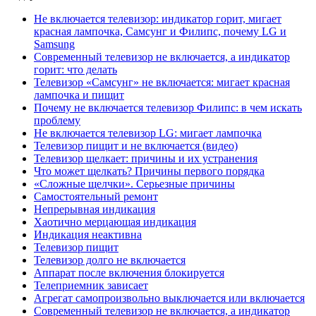
Не включается телевизор: индикатор горит, мигает
красная лампочка, Самсунг и Филипс, почему LG и
Samsung
Современный телевизор не включается, а индикатор
горит: что делать
Телевизор «Самсунг» не включается: мигает красная
лампочка и пищит
Почему не включается телевизор Филипс: в чем искать
проблему
Не включается телевизор LG: мигает лампочка
Телевизор пищит и не включается (видео)
Телевизор щелкает: причины и их устранения
Что может щелкать? Причины первого порядка
«Сложные щелчки». Серьезные причины
Самостоятельный ремонт
Непрерывная индикация
Хаотично мерцающая индикация
Индикация неактивна
Телевизор пищит
Телевизор долго не включается
Аппарат после включения блокируется
Телеприемник зависает
Агрегат самопроизвольно выключается или включается
Современный телевизор не включается, а индикатор