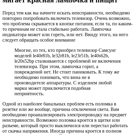
мигает красная лампочка и пищит
Перед тем как вы начнете искать неисправности, необходимо
повторно попробовать включить телевизор. Очень возможно,
что проблема скрывается в кнопке питания, если та, по каким-
то причинам не стала стабильно работать. Лампочка
индикатора может или гореть, или нет. Ввиду этого, на него
следует обращать особое внимание
Многие, из тех, кто приобрел телевизор Самсунг
моделей le40r81b, le32r81b, le23r51b, le40s62b,
le20s52bp сталкиваются с проблемой не включения
телевизора. При этом, лампочка горит, а
повреждений нет. Не стоит паниковать. К тому же
необходимо понимать, что вина не в
производителе аппаратуры. С изделием любой
марки может приключится подобная
неприятность.
Одной из наиболее банальных проблем есть поломка в
розетке или же вообще, причина отключения света. Вам
необходимо проанализировать электропроводку на предмет
неисправности. Возможно поломка кроется в щитке или
разъеме, который просто выключился или перестал работать
от скачка напряжения. Иногда причина кроется в полном