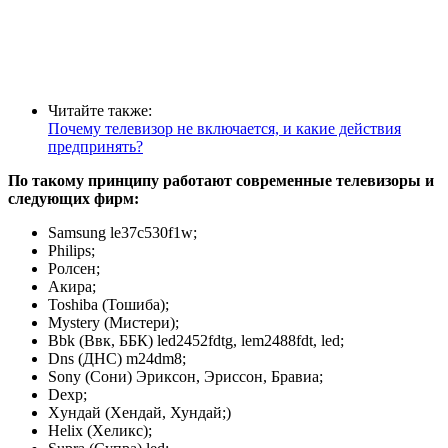
Читайте также:
Почему телевизор не включается, и какие действия
предпринять?
По такому принципу работают современные телевизоры и
следующих фирм:
Samsung le37c530f1w;
Philips;
Ролсен;
Акира;
Toshiba (Тошиба);
Mystery (Мистери);
Bbk (Ввк, ББК) led2452fdtg, lem2488fdt, led;
Dns (ДНС) m24dm8;
Sony (Сони) Эриксон, Эриссон, Бравиа;
Dexp;
Xундай (Хендай, Хундай;)
Helix (Хеликс);