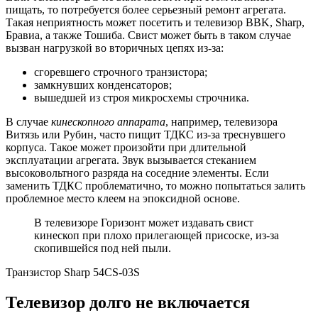
пищать, то потребуется более серьезный ремонт агрегата.
Такая неприятность может посетить и телевизор BBK, Sharp,
Бравиа, а также Тошиба. Свист может быть в таком случае
вызван нагрузкой во вторичных цепях из-за:
сгоревшего строчного транзистора;
замкнувших конденсаторов;
вышедшей из строя микросхемы строчника.
В случае
кинескопного аппарата
, например, телевизора
Витязь или Рубин, часто пищит ТДКС из-за треснувшего
корпуса. Такое может произойти при длительной
эксплуатации агрегата. Звук вызывается стеканием
высоковольтного разряда на соседние элементы. Если
заменить ТДКС проблематично, то можно попытаться залить
проблемное место клеем на эпоксидной основе.
В телевизоре Горизонт может издавать свист
кинескоп при плохо прилегающей присоске, из-за
скопившейся под ней пыли.
Транзистор Sharp 54CS-03S
Телевизор долго не включается