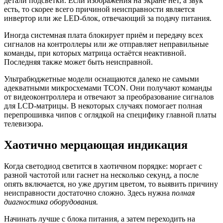
детали подсветки. Если изображения на экране нет, а звук
есть, то скорее всего причиной неисправности является
инвертор или же LED-блок, отвечающий за подачу питания.
Иногда системная плата блокирует приём и передачу всех
сигналов на контроллеры или же отправляет неправильные
команды, при которых матрица остаётся неактивной.
Последняя также может быть неисправной.
Ультрабюджетные модели оснащаются далеко не самыми
адекватными микросхемами TCON. Они получают команды
от видеоконтроллера и отвечают за преобразование сигналов
для LCD-матрицы. В некоторых случаях помогает полная
перепрошивка чипов с оглядкой на специфику главной платы
телевизора.
Хаотично мерцающая индикация
Когда светодиод светится в хаотичном порядке: моргает с
разной частотой или гаснет на несколько секунд, а после
опять включается, но уже другим цветом, то выявить причину
неисправности достаточно сложно. Здесь нужна
полная
диагностика оборудования.
Начинать лучше с блока питания, а затем переходить на