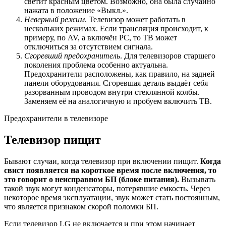
светит красным цветом. Возможно, она была случайно
нажата в положение «Выкл.».
Неверный режим
. Телевизор может работать в
нескольких режимах. Если трансляция происходит, к
примеру, по AV, а включён РС, то ТВ может
отключиться за отсутствием сигнала.
Сгоревший предохранитель
. Для телевизоров старшего
поколения проблема особенно актуальна.
Предохранители расположены, как правило, на задней
панели оборудования. Сгоревшая деталь выдаёт себя
разорванным проводом внутри стеклянной колбы.
Заменяем её на аналогичную и пробуем включить ТВ.
Предохранители в телевизоре
Телевизор пищит
Бывают случаи, когда телевизор при включении пищит.
Когда
свист появляется на короткое время после включения, то
это говорит о неисправном БП (блоке питания).
Вызывать
такой звук могут конденсаторы, потерявшие емкость. Через
некоторое время эксплуатации, звук может стать постоянным,
что является признаком скорой поломки БП.
Если телевизор LG не включается и при этом начинает