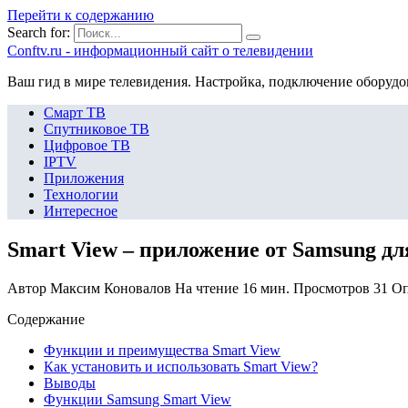
Перейти к содержанию
Search for:
Сonftv.ru - информационный сайт о телевидении
Ваш гид в мире телевидения. Настройка, подключение оборудо
Смарт ТВ
Спутниковое ТВ
Цифровое ТВ
IPTV
Приложения
Технологии
Интересное
Smart View – приложение от Samsung дл
Автор
Максим Коновалов
На чтение
16 мин.
Просмотров
31
Оп
Содержание
Функции и преимущества Smart View
Как установить и использовать Smart View?
Выводы
Функции Samsung Smart View