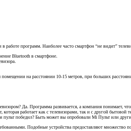
 работе программ. Наиболее часто смартфон “не видит” телеви
ение Bluetooth в смартфоне.
евизора.
м помещении на расстоянии 10-15 метров, при больших расстоян
визором? Да. Программа развивается, а компания понимает, что 
 которая работает как с телевизорами, так и с другой бытовой 
и пульт победил? Быть может вы опробовали Mi Пульт или друг
требованными. Подобные устройства предоставляют множество п