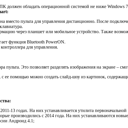
ПК должен обладать операционной системой не ниже Windows 7.
art:
а вместо пульта для управления дистанционно. После подключ
 клавиатура.
мацию через планшет или мобильное устройство. Также возмож
гает функция Bluetooth PowerON.
 контроллера для управления.
 пульта. Это позволяет разделять изображения на экране – смо
 с ее помощью можно создать слайд-шоу из картинок, содержащи
ства:
2011-13 годах. На них устанавливается утилита первоначальной 
орые производились с 2014 года. На них устанавливаются новы
сии Андроид 4.1;