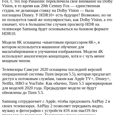
Fox. С тех пор Panasonic переключила свое внимание на Dolby
Vision, в то время как 20th Century Fox — единственная
студия, не делающая ставку на Dolby Vision — была
поглощена Disney. У HDR10+ есть будущее? Возможно, но он
не пользуется такой же популярностью, как Dolby Vision, а это
означает, что в большинстве случаев просмотр HDR на
телевизоре Samsung будет основываться на базовом формате
HDR10.
Модели 8K оснащены «квантовым процессором 8K»
, в
котором используется машинное обучение для
масштабирования и улучшения изображения. Модели 4K
используют аналогичную концепцию, хотя и с чуть менее
мощным чипом.
Телевизоры Самсунг 2020 оснащены последней версией
операционной системы Tizen (версия 5.5)
, которая предлагает
доступ к потоковым службам, таким как Apple TV+, Disney+,
Netflix, HBO и YouTube. Как обычно, Tizen 5.5 зарезервирован
для моделей 2020 года. Предыдущие модели не будут
обновлены до Tizen 5.5.
Samsung сотрудничает с Apple, чтобы предложить AirPlay 2 в
своих телевизорах. AirPlay 2 позволяет передавать видео,
музыку и фотографии с устройств iOS или macOS без