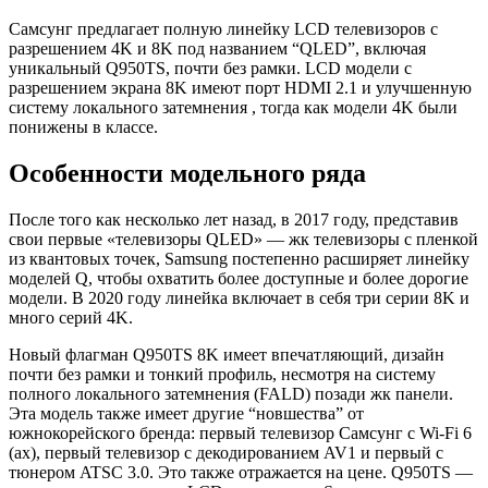
Самсунг предлагает полную линейку LCD телевизоров с
разрешением 4K и 8K под названием “QLED”, включая
уникальный Q950TS, почти без рамки. LCD модели с
разрешением экрана 8K имеют порт HDMI 2.1 и улучшенную
систему локального затемнения , тогда как модели 4K были
понижены в классе.
Особенности модельного ряда
После того как несколько лет назад, в 2017 году, представив
свои первые «телевизоры QLED» — жк телевизоры с пленкой
из квантовых точек, Samsung постепенно расширяет линейку
моделей Q, чтобы охватить более доступные и более дорогие
модели.
В 2020 году линейка включает в себя три серии 8K и
много серий 4K
.
Новый флагман Q950TS 8K имеет впечатляющий, дизайн
почти без рамки и тонкий профиль, несмотря на систему
полного локального затемнения (FALD) позади жк панели.
Эта модель также имеет другие “новшества” от
южнокорейского бренда: первый телевизор Самсунг с Wi-Fi 6
(ax), первый телевизор с декодированием AV1 и первый с
тюнером ATSC 3.0. Это также отражается на цене.
Q950TS —