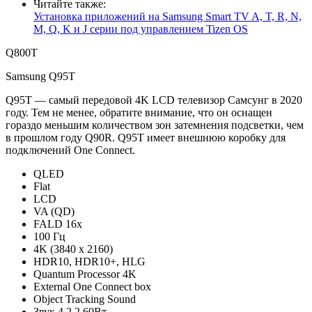
Читайте также:
Установка приложений на Samsung Smart TV A, T, R, N,
M, Q, K и J серии под управлением Tizen OS
Q800T
Samsung Q95T
Q95T — самый передовой 4K LCD телевизор Самсунг в 2020
году. Тем не менее, обратите внимание, что он оснащен
гораздо меньшим количеством зон затемнения подсветки, чем
в прошлом году Q90R. Q95T имеет внешнюю коробку для
подключений One Connect.
QLED
Flat
LCD
VA (QD)
FALD 16x
100 Гц
4K (3840 x 2160)
HDR10, HDR10+, HLG
Quantum Processor 4K
External One Connect box
Object Tracking Sound
Звук 4.2.2 60Вт