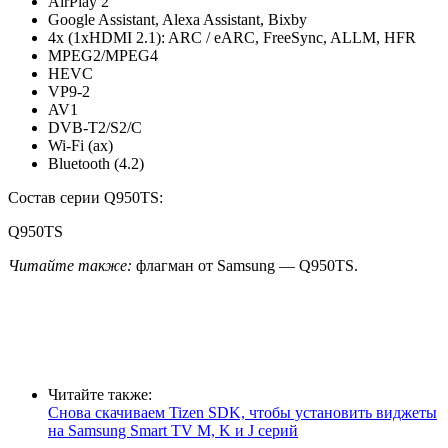
AirPlay 2
Google Assistant, Alexa Assistant, Bixby
4x (1хHDMI 2.1): ARC / eARC, FreeSync, ALLM, HFR
MPEG2/MPEG4
HEVC
VP9-2
AV1
DVB-T2/S2/C
Wi-Fi (ax)
Bluetooth (4.2)
Состав серии Q950TS:
Q950TS
Читайте также:
флагман от Samsung — Q950TS.
Читайте также:
Снова скачиваем Tizen SDK, чтобы установить виджеты
на Samsung Smart TV M, K и J серий