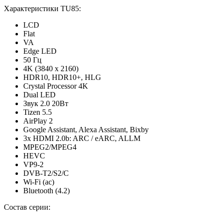
Характеристики TU85:
LCD
Flat
VA
Edge LED
50 Гц
4K (3840 x 2160)
HDR10, HDR10+, HLG
Crystal Processor 4K
Dual LED
Звук 2.0 20Вт
Tizen 5.5
AirPlay 2
Google Assistant, Alexa Assistant, Bixby
3x HDMI 2.0b: ARC / eARC, ALLM
MPEG2/MPEG4
HEVC
VP9-2
DVB-T2/S2/C
Wi-Fi (ac)
Bluetooth (4.2)
Состав серии: