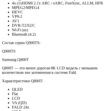
4x (1хHDMI 2.1): ARC / eARC, FreeSync, ALLM, HFR
MPEG2/MPEG4
HEVC
VP9-2
AV1
DVB-T2/S2/C
Wi-Fi (ax)
Bluetooth (4.2)
Состав серии Q900TS:
Q900TS
Samsung Q800T
Q800T — это менее дорогая 8K LCD модель с меньшим
количеством зон затемнения в системе Fald.
Характеристики Q800T:
QLED
Flat
LCD
VA (QD)
FALD 24x