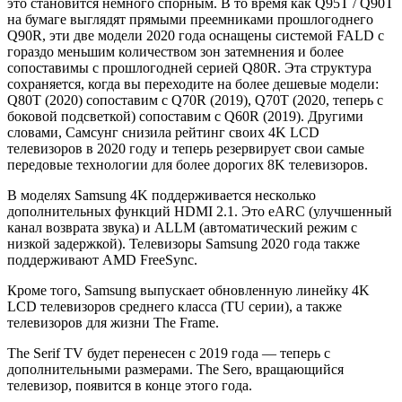
это становится немного спорным. В то время как Q95T / Q90T
на бумаге выглядят прямыми преемниками прошлогоднего
Q90R, эти две модели 2020 года оснащены системой FALD с
гораздо меньшим количеством зон затемнения и более
сопоставимы с прошлогодней серией Q80R. Эта структура
сохраняется, когда вы переходите на более дешевые модели:
Q80T (2020) сопоставим с Q70R (2019), Q70T (2020, теперь с
боковой подсветкой) сопоставим с Q60R (2019). Другими
словами,
Самсунг снизила рейтинг своих 4K LCD
телевизоров в 2020 году и теперь резервирует свои самые
передовые технологии для более дорогих 8K телевизоров
.
В моделях Samsung 4K поддерживается несколько
дополнительных функций HDMI 2.1. Это eARC (улучшенный
канал возврата звука) и ALLM (автоматический режим с
низкой задержкой). Телевизоры Samsung 2020 года также
поддерживают AMD FreeSync.
Кроме того, Samsung выпускает обновленную линейку 4K
LCD телевизоров среднего класса (TU серии), а также
телевизоров для жизни
The Frame
.
The Serif TV
будет перенесен с 2019 года — теперь с
дополнительными размерами.
The Sero
, вращающийся
телевизор, появится в конце этого года.