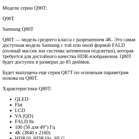
Модели серии Q90T:
Q90T
Samsung Q80T
Q80T — модель среднего класса с разрешением 4K. Это самая
доступная модель Samsung с той или иной формой FALD
(полный массив зон системы затемнения подсветки), которая
требуется для достойного качества HDR-изображения. Q80T
будет доступен в размерах до 85 дюймов.
Будет выпущена еще
серия Q87T
по основным параметрам
похожа на Q80T.
Характеристики Q80T:
QLED
Flat
LCD
VA (QD)
FALD 8x
100 (50 для 49″) Гц
4K (3840 x 2160)
HDR10, HDR10+, HLG