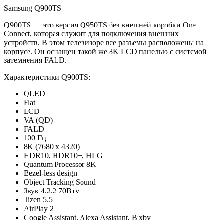
Samsung Q900TS
Q900TS — это версия Q950TS без внешней коробки One
Connect, которая служит для подключения внешних
устройств. В этом телевизоре все разъемы расположены на
корпусе. Он оснащен такой же 8K LCD панелью с системой
затемнения FALD.
Характеристики Q900TS:
QLED
Flat
LCD
VA (QD)
FALD
100 Гц
8K (7680 x 4320)
HDR10, HDR10+, HLG
Quantum Processor 8K
Bezel-less design
Object Tracking Sound+
Звук 4.2.2 70Втv
Tizen 5.5
AirPlay 2
Google Assistant, Alexa Assistant, Bixby