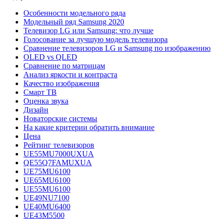
Особенности модельного ряда
Модельный ряд Samsung 2020
Телевизор LG или Samsung: что лучше
Голосование за лучшую модель телевизора
Сравнение телевизоров LG и Samsung по изображению
OLED vs QLED
Сравнение по матрицам
Анализ яркости и контраста
Качество изображения
Смарт ТВ
Оценка звука
Дизайн
Новаторские системы
На какие критерии обратить внимание
Цена
Рейтинг телевизоров
UE55MU7000UXUA
QE55Q7FAMUXUA
UE75MU6100
UE65MU6100
UE55MU6100
UE49NU7100
UE40MU6400
UE43M5500