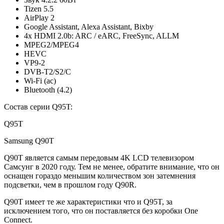
Tizen 5.5
AirPlay 2
Google Assistant, Alexa Assistant, Bixby
4x HDMI 2.0b: ARC / eARC, FreeSync, ALLM
MPEG2/MPEG4
HEVC
VP9-2
DVB-T2/S2/C
Wi-Fi (ac)
Bluetooth (4.2)
Состав серии Q95T:
Q95T
Samsung Q90T
Q90T является самым передовым 4K LCD телевизором
Самсунг в 2020 году. Тем не менее, обратите внимание, что он
оснащен гораздо меньшим количеством зон затемнения
подсветки, чем в прошлом году Q90R.
Q90T имеет те же характеристики что и Q95T, за
исключением того, что он поставляется без коробки One
Connect.