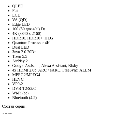
QLED
Flat
LCD
VA (QD)
Edge LED
100 (50 для 49″) Гц
4K (3840 x 2160)
HDR10, HDR10+, HLG
Quantum Processor 4K
Dual LED
Звук 2.0 20Вт
Tizen 5.5
AirPlay 2
Google Assistant, Alexa Assistant, Bixby
4x HDMI 2.0b: ARC / eARC, FreeSync, ALLM
MPEG2/MPEG4
HEVC
VP9-2
DVB-T2/S2/C
Wi-Fi (ac)
Bluetooth (4.2)
Состав серии: