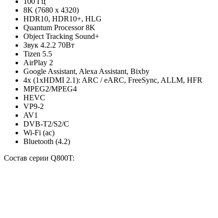
100 Гц
8K (7680 x 4320)
HDR10, HDR10+, HLG
Quantum Processor 8K
Object Tracking Sound+
Звук 4.2.2 70Вт
Tizen 5.5
AirPlay 2
Google Assistant, Alexa Assistant, Bixby
4x (1хHDMI 2.1): ARC / eARC, FreeSync, ALLM, HFR
MPEG2/MPEG4
HEVC
VP9-2
AV1
DVB-T2/S2/C
Wi-Fi (ac)
Bluetooth (4.2)
Состав серии Q800T: