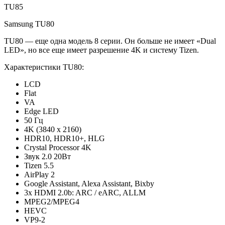
TU85
Samsung TU80
TU80 — еще одна модель 8 серии. Он больше не имеет «Dual
LED», но все еще имеет разрешение 4K и систему Tizen.
Характеристики TU80:
LCD
Flat
VA
Edge LED
50 Гц
4K (3840 x 2160)
HDR10, HDR10+, HLG
Crystal Processor 4K
Звук 2.0 20Вт
Tizen 5.5
AirPlay 2
Google Assistant, Alexa Assistant, Bixby
3x HDMI 2.0b: ARC / eARC, ALLM
MPEG2/MPEG4
HEVC
VP9-2