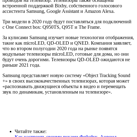
проводов на телевизор. Телевизоры также оснащены
встроенной поддержкой Bixby, собственного голосового
ассистента Samsung, Google Assistant и Amazon Alexa.
Три модели в 2020 году будут поставляться для подключений
с One Connect box: Q950TS, Q95T и The Frame.
За кулисами
Samsung изучает новые технологии отображения,
такие как microLED, QD-OLED и QNED
. Компания заявляет,
что во втором полугодии 2020 года на рынке появятся
модульные телевизоры microLED, готовые для дома, но они
будут очень дорогими. Телевизоры QD-OLED ожидаются не
раньше 2021 года.
Samsung представляет новую систему «Object Tracking Sound
+» в своих высококачественных телевизорах, которая может
«распознавать движущиеся объекты в видео и перемещать
звук по динамикам, установленным на телевизоре».
Читайте также:
Как настроить своими руками Фейсбук, Анроид,