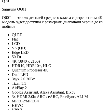
Q70T
Samsung Q60T
Q60T — это жк дисплей среднего класса с разрешением 4K.
Модель будет доступна с размерами диагонали экрана до 85
дюймов.
QLED
Flat
LCD
VA (QD)
Edge LED
50 Гц
4K (3840 x 2160)
HDR10, HDR10+, HLG
Quantum Processor 4K
Dual LED
Звук 2.0 20Вт
Tizen 5.5
AirPlay 2
Google Assistant, Alexa Assistant, Bixby
3x HDMI 2.0b: ARC / eARC, FreeSync, ALLM
MPEG2/MPEG4
HEVC
VP9-2