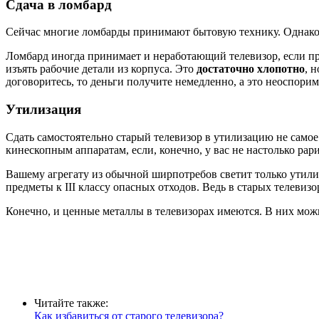
Сдача в ломбард
Сейчас многие ломбарды принимают бытовую технику. Однако, в
Ломбард иногда принимает и неработающий телевизор, если при 
изъять рабочие детали из корпуса. Это
достаточно хлопотно
, 
договоритесь, то деньги получите немедленно, а это неоспори
Утилизация
Сдать самостоятельно старый телевизор в утилизацию не само
кинескопным аппаратам, если, конечно, у вас не настолько рар
Вашему агрегату из обычной ширпотребов светит только утили
предметы к III классу опасных отходов. Ведь в старых телевиз
Конечно, и ценные металлы в телевизорах имеются. В них можн
Читайте также:
Как избавиться от старого телевизора?