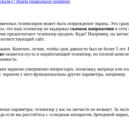
а свалку? Ищем правильное решение
енных телевизоров может быть повреждение экрана. Это сразу
но, что ваш телевизор не выдержал
скачков напряжения
в сети 
чае предпочитают телевизор продать. Куда? Например, на запча
 соответствующий сайт.
ции. Конечно, лучше, чтобы срок давности был не более 5 лет. 
ке
окажется пусть и неработающий телевизор, но полной компле
оимость.
тым экраном совершенно непригоден, поскольку, матрица или пл
 с экраном у него функциональны другие параметры, например:
нные параметры, телевизор у вас на запчасти не возьмут. За экс
едь если вы расстаётесь с солидным аппаратом, брендовой марк