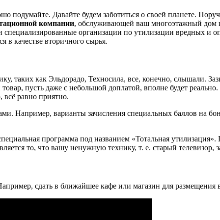
шо подумайте. Давайте будем заботиться о своей планете. Пору
тационной компании
, обслуживающей ваш многоэтажный дом 
ти специализированные организации по утилизации вредных и оп
я в качестве вторичного сырья.
у, таких как Эльдорадо, Техносила, все, конечно, слышали. За
товар, пусть даже с небольшой доплатой, вполне будет реально.
, всё равно приятно.
ми. Например, варианты зачисления специальных баллов на бон
я специальная программа под названием «Тотальная утилизация
ется то, что вашу ненужную технику, т. е. старый телевизор, 
Например, сдать в ближайшее кафе или магазин для размещения в