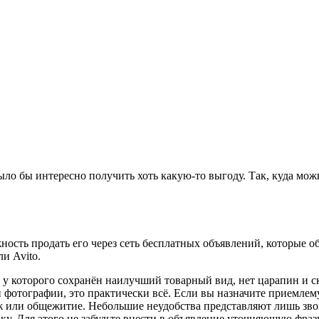
было бы интересно получить хоть какую-то выгоду. Так, куда мож
жность продать его через сеть бесплатных объявлений, которые о
и Avitо.
, у которого сохранён наилучший товарный вид, нет царапин и с
фотографии, это практически всё. Если вы назначите приемлемую
аж или общежитие. Небольшие неудобства представляют лишь звон
ику. Для этого не забудьте внести в объявление уточняющую фра