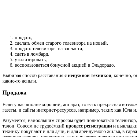
продать,
сделать обмен старого телевизора на новый,
продать телевизоры на запчасти,
сдать в ломбард,
утилизировать,
воспользоваться бонусной акцией в Эльдорадо.
Выбирая способ расставания
с ненужной техникой
, конечно, 
какие-то деньги.
Продажа
Если у вас вполне хороший, аппарат, то есть прекрасная возмо
газеты, и сайты интернет-ресурсов, например, таких как Юла ил
Разумеется, наибольшим спросом будет пользоваться телевизор
талон. Совсем не трудоёмкий
процесс регистрации
и выкладки 
технику покупают и для дачи, и для арендуемого жилья, в гар
удачного сговора, покупатель, сам и вывезет нужную ему техн