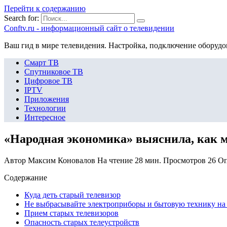
Перейти к содержанию
Search for:
Сonftv.ru - информационный сайт о телевидении
Ваш гид в мире телевидения. Настройка, подключение оборудо
Смарт ТВ
Спутниковое ТВ
Цифровое ТВ
IPTV
Приложения
Технологии
Интересное
«Народная экономика» выяснила, как м
Автор
Максим Коновалов
На чтение
28 мин.
Просмотров
26
Оп
Содержание
Куда деть старый телевизор
Не выбрасывайте электроприборы и бытовую технику на 
Прием старых телевизоров
Опасность старых телеустройств