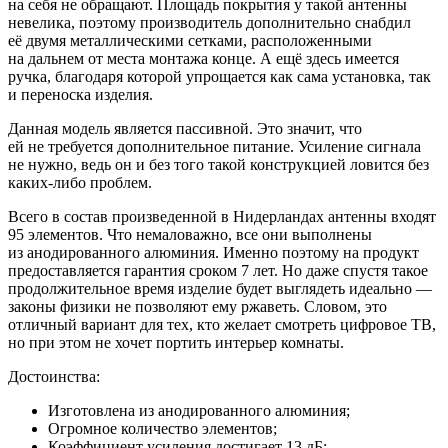
на себя не обращают. Площадь покрытия у такой антенны
невелика, поэтому производитель дополнительно снабдил
её двумя металлическими сетками, расположенными
на дальнем от места монтажа конце. А ещё здесь имеется
ручка, благодаря которой упрощается как сама установка, так
и переноска изделия.
Данная модель является пассивной. Это значит, что
ей не требуется дополнительное питание. Усиление сигнала
не нужно, ведь он и без того такой конструкцией ловится без
каких-либо проблем.
Всего в состав произведенной в Нидерландах антенны входят
95 элементов. Что немаловажно, все они выполнены
из анодированного алюминия. Именно поэтому на продукт
предоставляется гарантия сроком 7 лет. Но даже спустя такое
продолжительное время изделие будет выглядеть идеально —
законы физики не позволяют ему ржаветь. Словом, это
отличный вариант для тех, кто желает смотреть цифровое ТВ,
но при этом не хочет портить интерьер комнаты.
Достоинства:
Изготовлена из анодированного алюминия;
Огромное количество элементов;
Коэффициент усиления достигает 13 дБ;