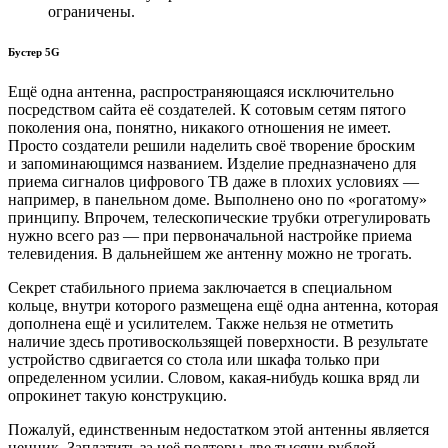
ограничены.
Бустер 5G
Ещё одна антенна, распространяющаяся исключительно
посредством сайта её создателей. К сотовым сетям пятого
поколения она, понятно, никакого отношения не имеет.
Просто создатели решили наделить своё творение броским
и запоминающимся названием. Изделие предназначено для
приема сигналов цифрового ТВ даже в плохих условиях —
например, в панельном доме. Выполнено оно по «рогатому»
принципу. Впрочем, телескопические трубки отрегулировать
нужно всего раз — при первоначальной настройке приема
телевидения. В дальнейшем же антенну можно не трогать.
Секрет стабильного приема заключается в специальном
кольце, внутри которого размещена ещё одна антенна, которая
дополнена ещё и усилителем. Также нельзя не отметить
наличие здесь противоскользящей поверхности. В результате
устройство сдвигается со стола или шкафа только при
определенном усилии. Словом, какая-нибудь кошка вряд ли
опрокинет такую конструкцию.
Пожалуй, единственным недостатком этой антенны является
ценник. Заплатить за неё полторы-две тысячи рублей