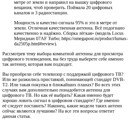
метре от земли и направил на вышку цифрового
вещания, чтоб проверить. Поймала 20 цифровых
каналов и 3 радиостанции.
Мощность и качество сигнала 95% и это в метре от
земли. Отличная качественная антенна. Всё подогнано
качественно и надёжно. Сборка лёгкая» (модель Locus
Меридиан 07AF Turbo; https://omegapost.ru/product/lumax-
da2505p.html#review).
Рассмотрев тему выбора комнатной антенны для просмотра
цифрового телевидения, вы без труда выберете себе именно
так антенну, которая вам подходит.
Вы приобрели себе телевизор с поддержкой цифрового ТВ?
Или же разжились приставкой, понимающей стандарт DVB-
T2. Или такая покупка в ближайших планах? Во всех этих
случаях вам дополнительно понадобится антенна для
цифрового ТВ. Но как её выбрать? Какая именно будет
хорошо ловить сигнал в цифровом стандарте? Где именно
её следует поставить? Наконец, какие модели таких антенн
сейчас являются лучшими? На все эти вопросы ответит
данная статья.