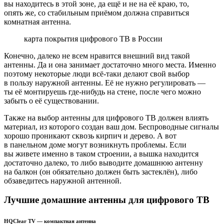
вы находитесь в этой зоне, да ещё и не на её краю, то,
опять же, со стабильным приёмом должна справиться
комнатная антенна.
карта покрытия цифрового ТВ в России
Конечно, далеко не всем нравится внешний вид такой
антенны. Да и она занимает достаточно много места. Именно
поэтому некоторые люди всё-таки делают свой выбор
в пользу наружной антенны. Её не нужно регулировать —
ты её монтируешь где-нибудь на стене, после чего можно
забыть о её существовании.
Также на выбор антенны для цифрового ТВ должен влиять
материал, из которого создан ваш дом. Беспроводные сигналы
хорошо проникают сквозь кирпич и дерево. А вот
в панельном доме могут возникнуть проблемы. Если
вы живете именно в таком строении, а вышка находится
достаточно далеко, то либо выводите домашнюю антенну
на балкон (он обязательно должен быть застеклён), либо
обзаведитесь наружной антенной.
Лучшие домашние антенны для цифрового ТВ
HQClear TV — компактная антенна