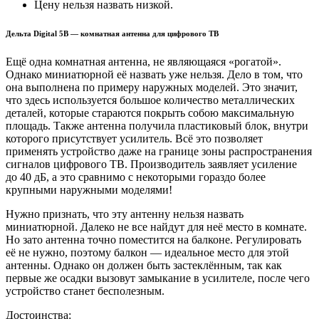
Цену нельзя назвать низкой.
Дельта Digital 5В — комнатная антенна для цифрового ТВ
Ещё одна комнатная антенна, не являющаяся «рогатой».
Однако миниатюрной её назвать уже нельзя. Дело в том, что
она выполнена по примеру наружных моделей. Это значит,
что здесь используется большое количество металлических
деталей, которые стараются покрыть собою максимальную
площадь. Также антенна получила пластиковый блок, внутри
которого присутствует усилитель. Всё это позволяет
применять устройство даже на границе зоны распространения
сигналов цифрового ТВ. Производитель заявляет усиление
до 40 дБ, а это сравнимо с некоторыми гораздо более
крупными наружными моделями!
Нужно признать, что эту антенну нельзя назвать
миниатюрной. Далеко не все найдут для неё место в комнате.
Но зато антенна точно поместится на балконе. Регулировать
её не нужно, поэтому балкон — идеальное место для этой
антенны. Однако он должен быть застеклённым, так как
первые же осадки вызовут замыкание в усилителе, после чего
устройство станет бесполезным.
Достоинства: