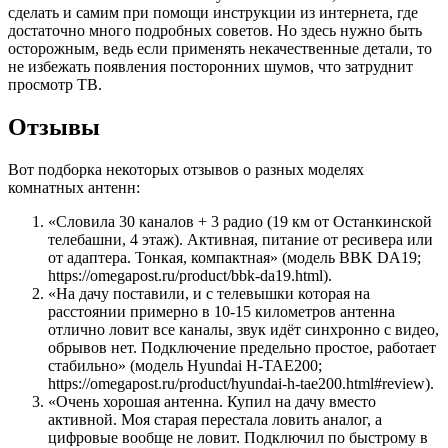
сделать и самим при помощи инструкции из интернета, где
достаточно много подробных советов. Но здесь нужно быть
осторожным, ведь если применять некачественные детали, то
не избежать появления посторонних шумов, что затруднит
просмотр ТВ.
Отзывы
Вот подборка некоторых отзывов о разных моделях
комнатных антенн:
«Словила 30 каналов + 3 радио (19 км от Останкинской
телебашни, 4 этаж). Активная, питание от ресивера или
от адаптера. Тонкая, компактная» (модель BBK DA19;
https://omegapost.ru/product/bbk-da19.html).
«На дачу поставили, и с телевышки которая на
расстоянии примерно в 10-15 километров антенна
отлично ловит все каналы, звук идёт синхронно с видео,
обрывов нет. Подключение предельно простое, работает
стабильно» (модель Hyundai H-TAE200;
https://omegapost.ru/product/hyundai-h-tae200.html#review).
«Очень хорошая антенна. Купил на дачу вместо
активной. Моя старая перестала ловить аналог, а
цифровые вообще не ловит. Подключил по быстрому в