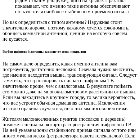
рядом с окном (снаружи), либо на крыше. Практика
показывает, что именно такие антенны обеспечивают
пользователя наиболее стабильным приемом сигнала.
Но как определиться с типом антенны? Наружная стоит
значительно дороже, поэтому каждому хочется сэкономить,
обойдясь комнатной антенной, ценник на которую совсем
не кусается.
Выбор цифровой антенны зависит от зоны покрытия
На самом деле определить, какая именно антенна вам
потребуется, достаточно несложно. Сначала нужно выяснить,
где именно находится вышка, транслирующая сигнал. Следует
заметить, что транслировать сигнал с цифровым ТВ
значительно проще, чем с аналоговым. В результате поймать
его можно даже на многокилометровом расстоянии от вышки.
Если вы находитесь в крупном городе, то велика вероятность,
что вас устроит обычная домашняя антенна. Исключения
из этого правила случаются, но о них мы поговорим ниже.
Жителям малонаселенных пунктов (поселков и деревень)
поможет специальная карта распространения цифрового ТВ.
На ней указаны зоны стабильного приема сигнала от того или
иного мультиплекса (ретранслятора пакета телеканалов). Если