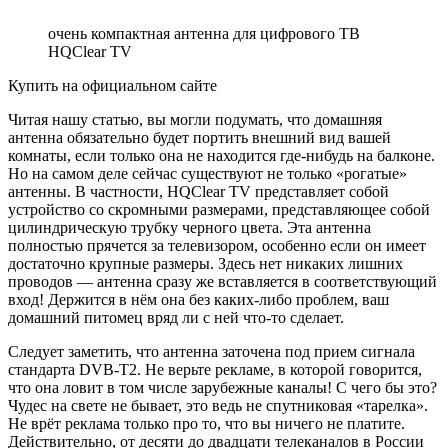
очень компактная антенна для цифрового ТВ
HQClear TV
Купить на официальном сайте
Читая нашу статью, вы могли подумать, что домашняя
антенна обязательно будет портить внешний вид вашей
комнаты, если только она не находится где-нибудь на балконе.
Но на самом деле сейчас существуют не только «рогатые»
антенны. В частности, HQClear TV представляет собой
устройство со скромными размерами, представляющее собой
цилиндрическую трубку черного цвета. Эта антенна
полностью прячется за телевизором, особенно если он имеет
достаточно крупные размеры. Здесь нет никаких лишних
проводов — антенна сразу же вставляется в соответствующий
вход! Держится в нём она без каких-либо проблем, ваш
домашний питомец вряд ли с ней что-то сделает.
Следует заметить, что антенна заточена под прием сигнала
стандарта DVB-T2. Не верьте рекламе, в которой говорится,
что она ловит в том числе зарубежные каналы! С чего бы это?
Чудес на свете не бывает, это ведь не спутниковая «тарелка».
Не врёт реклама только про то, что вы ничего не платите.
Действительно, от десяти до двадцати телеканалов в России