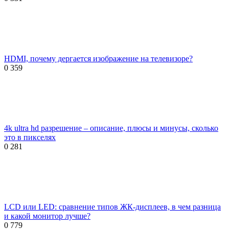
HDMI, почему дергается изображение на телевизоре?
0
359
4k ultra hd разрешение – описание, плюсы и минусы, сколько
это в пикселях
0
281
LCD или LED: сравнение типов ЖК-дисплеев, в чем разница
и какой монитор лучше?
0
779