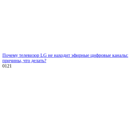
Почему телевизор LG не находит эфирные цифровые каналы:
причины, что делать?
0
121